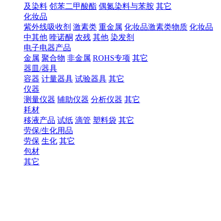
及染料
邻苯二甲酸酯
偶氮染料与苯胺
其它
化妆品
紫外线吸收剂
激素类
重金属
化妆品激素类物质
化妆品
中其他
喹诺酮
农残
其他
染发剂
电子电器产品
金属
聚合物
非金属
ROHS专项
其它
器皿/器具
容器
计量器具
试验器具
其它
仪器
测量仪器
辅助仪器
分析仪器
其它
耗材
移液产品
试纸
滴管
塑料袋
其它
劳保/生化用品
劳保
生化
其它
包材
其它