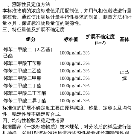
二、溯源性及定值方法
本标准物质的浓度标准值采用配制值，并用气相色谱法进行量
值核验。通过使用满足计量学特性要求的制备、测量方法和计
量器具，保证标准物质量值的溯源性。
三、特征量值及扩展不确定度
扩展不确定度
组分
标准值
基体
(k=2)
邻苯二甲酸二（2-乙基）
1000μg/mL
3%
己酯
邻苯二甲酸丁苄酯
1000μg/mL
3%
邻苯二甲酸二乙酯
1000μg/mL
3%
正己
邻苯二甲酸二甲酯
1000μg/mL
3%
烷
邻苯二甲酸二丁酯
1000μg/mL
3%
邻苯二甲酸二正辛酯
1000μg/mL
3%
邻苯二甲酸二异丁酯
1000μg/mL
3%
标准值的扩展不确定度主要由原料纯度、称量、定容以及均匀
性、稳定性等不确定度合成。
四、均匀性检验及稳定性考察
根据国家《一级标准物质》技术规范，对分装后的样品进行随
机抽样，采用1对该标准物质进行均匀性检验和长期稳定性跟