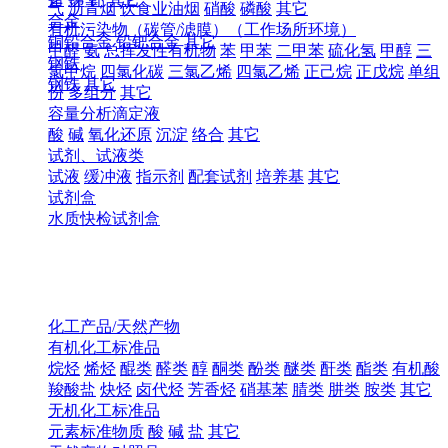
气
沥青烟
饮食业油烟
硝酸
磷酸
其它
合金
有机污染物（碳管/滤膜）（工作场所环境）
铜铅合金
铅钯合金
其它
甲醛
氨
总挥发性有机物
苯
甲苯
二甲苯
硫化氢
甲醇
三
钢铁
氯甲烷
四氯化碳
三氯乙烯
四氯乙烯
正己烷
正戊烷
单组
钢铁
其它
份
多组分
其它
容量分析滴定液
酸
碱
氧化还原
沉淀
络合
其它
试剂、试液类
试液
缓冲液
指示剂
配套试剂
培养基
其它
试剂盒
水质快检试剂盒
化工产品/天然产物
有机化工标准品
烷烃
烯烃
醌类
醛类
醇
酮类
酚类
醚类
酐类
酯类
有机酸
羧酸盐
炔烃
卤代烃
芳香烃
硝基苯
腈类
肼类
胺类
其它
无机化工标准品
元素标准物质
酸
碱
盐
其它