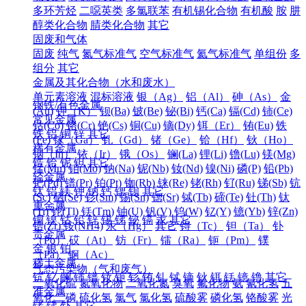
多环芳烃
二噁英类
多氯联苯
有机锡化合物
有机酸
胺
肼
醇类化合物
腈类化合物
其它
固废和气体
固废
纯气
氮气标准气
空气标准气
氦气标准气
单组份
多
组分
其它
金属及其化合物（水和废水）
单元素溶液
混标溶液
银（Ag）
铝（Al）
砷（As）
金
钢铁/有色金属
(Au)
钾（K）
钡(Ba)
铍(Be)
铋(Bi)
钙(Ca)
镉(Cd)
铈(Ce)
常见金属
钴(Co)
铬(Cr)
铯(Cs)
铜(Cu)
镝(Dy)
铒（Er）
铕(Eu)
铁
铁
铝
铜
锌
其它
(Fe)
镓（Ga）
钆（Gd）
锗（Ge）
铪（Hf）
钬（Ho）
稀有金属
铟（In）
铱（Ir）
锇（Os）
镧(La)
锂(Li)
镥(Lu)
镁(Mg)
锆
铪
铌
钽
其它
锰(Mn)
钼(Mo)
钠(Na)
铌(Nb)
钕(Nd)
镍(Ni)
磷(P)
铅(Pb)
轻金属
钯(Pd)
镨(Pr)
铂(Pt)
铷(Rb)
铼(Re)
铑(Rh)
钌(Ru)
锑(Sb)
钪
钛
铝
镁
钾
钠
钙
锶
钡
其它
(Sc)
硒(Se)
钐(Sm)
锡(Sn)
锶(Sr)
铽(Tb)
碲(Te)
钍(Th)
钛
重金属
(Ti)
铊(Tl)
铥(Tm)
铀(U)
钒(V)
钨(W)
钇(Y)
镱(Yb)
锌(Zn)
铜
镍
钴
铅
锌
锡
锑
铋
镉
汞
其它
锆(Zr)
铵(NH4)
汞（Hg）
其它
锝（Tc）
钽（Ta）
钋
贵金属
（Po）
砹（At）
钫（Fr）
镭（Ra）
钷（Pm）
镤
金
银
铂
（Pa）
锕（Ac）
稀土金属
气态污染物（气和废气）
钪
钇
镧
铈
镨
钕
钷
钐
铕
钆
铽
镝
钬
铒
铥
镱
镥
其它
二氧化硫
氮氧化物
二氧化氮
臭氧
氟化物
氨
氰化氢
五
准金属
氧化二磷
硫化氢
氯气
氯化氢
硫酸雾
磷化氢
铬酸雾
光
锗
锑
钋
其它