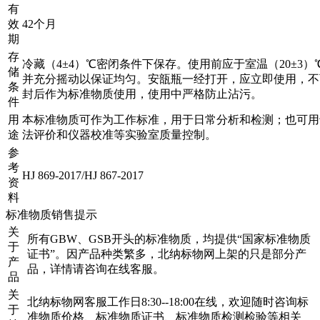
有
效
42个月
期
存
冷藏（4±4）℃密闭条件下保存。使用前应于室温（20±3）
储
并充分摇动以保证均匀。安瓿瓶一经打开，应立即使用，不
条
封后作为标准物质使用，使用中严格防止沾污。
件
用
本标准物质可作为工作标准，用于日常分析和检测；也可用
途
法评价和仪器校准等实验室质量控制。
参
考
HJ 869-2017/HJ 867-2017
资
料
标准物质销售提示
关
所有GBW、GSB开头的标准物质，均提供“国家标准物质
于
证书”。因产品种类繁多，北纳标物网上架的只是部分产
产
品，详情请咨询在线客服。
品
关
北纳标物网客服工作日8:30--18:00在线，欢迎随时咨询标
于
准物质价格、标准物质证书、标准物质检测检验等相关