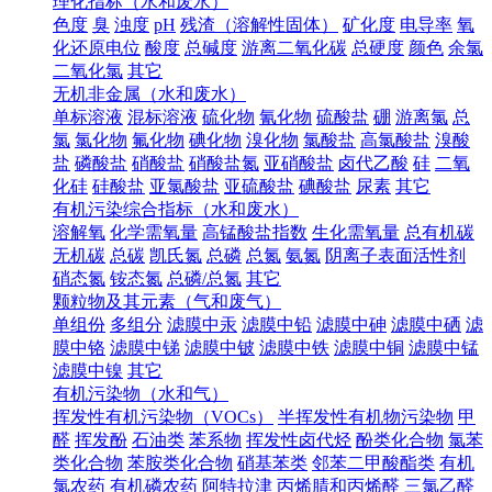
理化指标（水和废水）
色度
臭
浊度
pH
残渣（溶解性固体）
矿化度
电导率
氧
化还原电位
酸度
总碱度
游离二氧化碳
总硬度
颜色
余氯
二氧化氯
其它
无机非金属（水和废水）
单标溶液
混标溶液
硫化物
氰化物
硫酸盐
硼
游离氯
总
氯
氯化物
氟化物
碘化物
溴化物
氯酸盐
高氯酸盐
溴酸
盐
磷酸盐
硝酸盐
硝酸盐氮
亚硝酸盐
卤代乙酸
硅
二氧
化硅
硅酸盐
亚氯酸盐
亚硫酸盐
碘酸盐
尿素
其它
有机污染综合指标（水和废水）
溶解氧
化学需氧量
高锰酸盐指数
生化需氧量
总有机碳
无机碳
总碳
凯氏氮
总磷
总氮
氨氮
阴离子表面活性剂
硝态氮
铵态氮
总磷/总氮
其它
颗粒物及其元素（气和废气）
单组份
多组分
滤膜中汞
滤膜中铅
滤膜中砷
滤膜中硒
滤
膜中铬
滤膜中锑
滤膜中铍
滤膜中铁
滤膜中铜
滤膜中锰
滤膜中镍
其它
有机污染物（水和气）
挥发性有机污染物（VOCs）
半挥发性有机物污染物
甲
醛
挥发酚
石油类
苯系物
挥发性卤代烃
酚类化合物
氯苯
类化合物
苯胺类化合物
硝基苯类
邻苯二甲酸酯类
有机
氯农药
有机磷农药
阿特拉津
丙烯腈和丙烯醛
三氯乙醛