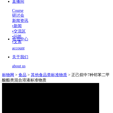
直播间
Course
研讨会
新闻资讯
•
新闻
•
交流区
•
问答
会员中心
•
文库
account
关于我们
about us
标物网
>
食品
>
其他食品类标准物质
>
正己烷中7种邻苯二甲
酸酯类混合溶液标准物质