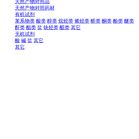
天然产物对照品
天然产物对照药材
有机试剂
苯系物类
酸类
醇类
烷烃类
烯烃类
醛类
酮类
酚类
醚类
酐类
酯类
盐
炔烃类
醌类
其它
无机试剂
酸
碱
盐
其它
其它