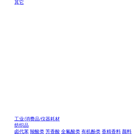
其它
工业/消费品/仪器耗材
纺织品
卤代苯
羧酸类
芳香酸
全氟酸类
有机酚类
香精香料
颜料