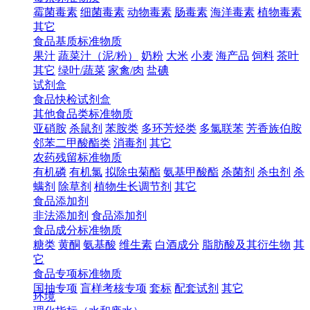
霉菌毒素
细菌毒素
动物毒素
肠毒素
海洋毒素
植物毒素
其它
食品基质标准物质
果汁
蔬菜汁（泥/粉）
奶粉
大米
小麦
海产品
饲料
茶叶
其它
绿叶/蔬菜
家禽/肉
盐碘
试剂盒
食品快检试剂盒
其他食品类标准物质
亚硝胺
杀鼠剂
苯胺类
多环芳烃类
多氯联苯
芳香族伯胺
邻苯二甲酸酯类
消毒剂
其它
农药残留标准物质
有机磷
有机氯
拟除虫菊酯
氨基甲酸酯
杀菌剂
杀虫剂
杀
螨剂
除草剂
植物生长调节剂
其它
食品添加剂
非法添加剂
食品添加剂
食品成分标准物质
糖类
黄酮
氨基酸
维生素
白酒成分
脂肪酸及其衍生物
其
它
食品专项标准物质
国抽专项
盲样考核专项
套标
配套试剂
其它
环境