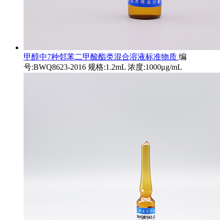
甲醇中7种邻苯二甲酸酯类混合溶液标准物质
编
号:BWQ8623-2016 规格:1.2mL 浓度:1000μg/mL