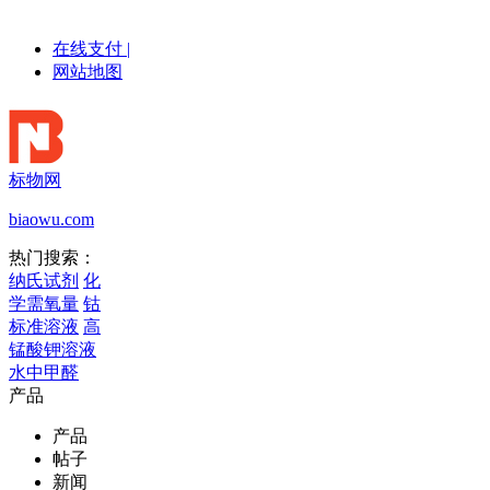
在线支付
|
网站地图
标物网
biaowu.com
热门搜索：
纳氏试剂
化
学需氧量
钴
标准溶液
高
锰酸钾溶液
水中甲醛
产品
产品
帖子
新闻