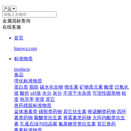
金属混标查询
在线客服
首页
biaowu.com
标准物质
products
食品
理化标准物质
蛋白质
脂肪
碳水化合物
维生素
矿物质元素
酸度
过氧化
值
酸价
pH值
水分
灰分
不溶于水杂质
可溶性固形物
粒
度
电导率
密度
其它
兽药残留标准物质
甾体激素类
磺胺类药物
其它抗生素
喹诺酮类药物
四环
素类药物
聚醚类抗生素
青霉素类药物
大环内酯类抗生
素
孔雀石绿与结晶紫
氨基糖苷类抗生素
其它兽药
毒素标准物质