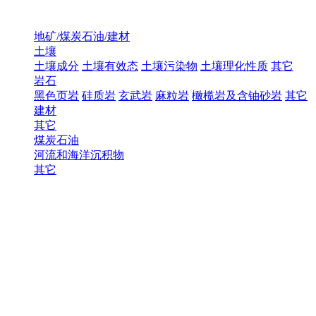
地矿/煤炭石油/建材
土壤
土壤成分
土壤有效态
土壤污染物
土壤理化性质
其它
岩石
黑色页岩
硅质岩
玄武岩
麻粒岩
橄榄岩及含铀砂岩
其它
建材
其它
煤炭石油
河流和海洋沉积物
其它