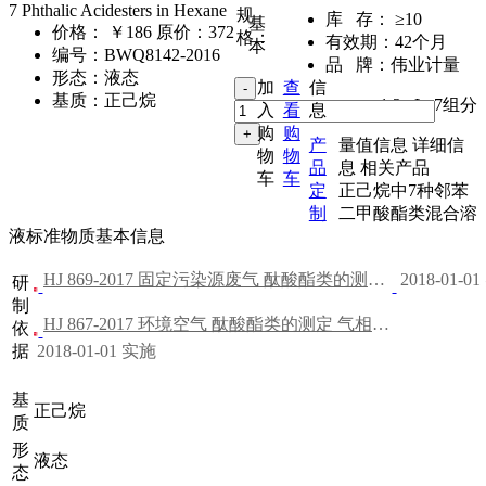
7 Phthalic Acidesters in Hexane
规
库 存：
≥10
基
价格：
￥186
原价：372
格：
有效期：
42个月
本
编号：
BWQ8142-2016
品 牌：
伟业计量
形态：
液态
加
查
信
基质：
正己烷
1.2mL
,
7组分
入
看
息
购
购
产
量值信息
详细信
物
物
品
息
相关产品
车
车
定
正己烷中7种邻苯
制
二甲酸酯类混合溶
液标准物质基本信息
HJ 869-2017 固定污染源废气 酞酸酯类的测定 气相色谱法（发布稿）
2018-01-0
研
制
HJ 867-2017 环境空气 酞酸酯类的测定 气相色谱-质谱法（发布稿）
依
据
2018-01-01 实施
基
正己烷
质
形
液态
态