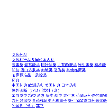
临床药品
临床标准品及同位素内标
激素类
氨基酸类
胆汁酸类
儿茶酚胺类
维生素类
有机酸
和盐
蛋白多肽类
肉碱类
脂质类
其他临床类
临床标准品、质控品
药典
中国药典
欧洲药典
美国药典
日本药典
体外诊断（IVD）试剂（盒）
蛋白质类
糖类
激素
酶类
酯类
维生素
药物及药物代谢物
农药残留类
兽药残留类无机离子
微生物鉴别或药敏试验
的试剂（盒）
其它