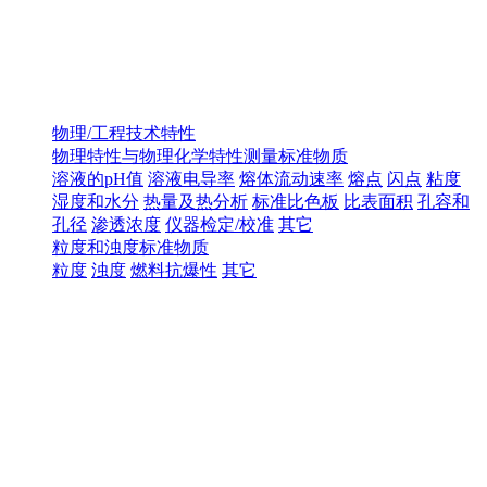
物理/工程技术特性
物理特性与物理化学特性测量标准物质
溶液的pH值
溶液电导率
熔体流动速率
熔点
闪点
粘度
湿度和水分
热量及热分析
标准比色板
比表面积
孔容和
孔径
渗透浓度
仪器检定/校准
其它
粒度和浊度标准物质
粒度
浊度
燃料抗爆性
其它