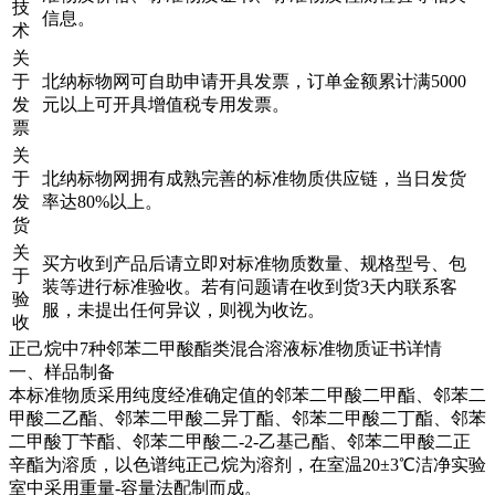
技
信息。
术
关
于
北纳标物网可自助申请开具发票，订单金额累计满5000
发
元以上可开具增值税专用发票。
票
关
于
北纳标物网拥有成熟完善的标准物质供应链，当日发货
发
率达80%以上。
货
关
买方收到产品后请立即对标准物质数量、规格型号、包
于
装等进行标准验收。若有问题请在收到货3天内联系客
验
服，未提出任何异议，则视为收讫。
收
正己烷中7种邻苯二甲酸酯类混合溶液标准物质证书详情
一、样品制备
本标准物质采用纯度经准确定值的邻苯二甲酸二甲酯、邻苯二
甲酸二乙酯、邻苯二甲酸二异丁酯、邻苯二甲酸二丁酯、邻苯
二甲酸丁苄酯、邻苯二甲酸二-2-乙基己酯、邻苯二甲酸二正
辛酯为溶质，以色谱纯正己烷为溶剂，在室温20±3℃洁净实验
室中采用重量-容量法配制而成。