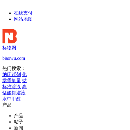
在线支付
|
网站地图
标物网
biaowu.com
热门搜索：
纳氏试剂
化
学需氧量
钴
标准溶液
高
锰酸钾溶液
水中甲醛
产品
产品
帖子
新闻