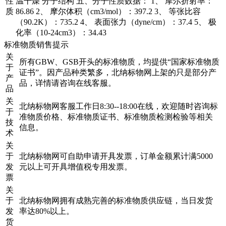
性
温干燥 分子结构 五、分子性质数据： 1、 摩尔折射率：
质
86.86 2、 摩尔体积（cm3/mol）：397.2 3、 等张比容
（90.2K）：735.2 4、 表面张力（dyne/cm）：37.4 5、 极
化率（10-24cm3）：34.43
标准物质销售提示
关
所有GBW、GSB开头的标准物质，均提供“国家标准物质
于
证书”。因产品种类繁多，北纳标物网上架的只是部分产
产
品，详情请咨询在线客服。
品
关
北纳标物网客服工作日8:30--18:00在线，欢迎随时咨询标
于
准物质价格、标准物质证书、标准物质检测检验等相关
技
信息。
术
关
于
北纳标物网可自助申请开具发票，订单金额累计满5000
发
元以上可开具增值税专用发票。
票
关
于
北纳标物网拥有成熟完善的标准物质供应链，当日发货
发
率达80%以上。
货