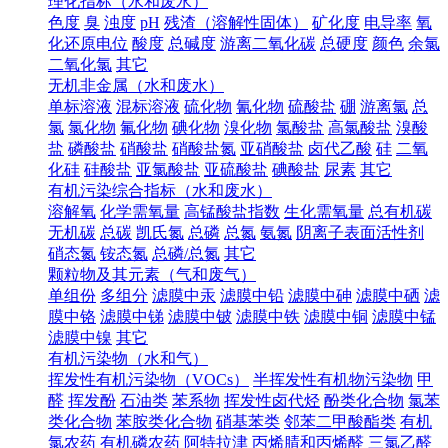
理化指标（水和废水）
色度
臭
浊度
pH
残渣（溶解性固体）
矿化度
电导率
氧
化还原电位
酸度
总碱度
游离二氧化碳
总硬度
颜色
余氯
二氧化氯
其它
无机非金属（水和废水）
单标溶液
混标溶液
硫化物
氰化物
硫酸盐
硼
游离氯
总
氯
氯化物
氟化物
碘化物
溴化物
氯酸盐
高氯酸盐
溴酸
盐
磷酸盐
硝酸盐
硝酸盐氮
亚硝酸盐
卤代乙酸
硅
二氧
化硅
硅酸盐
亚氯酸盐
亚硫酸盐
碘酸盐
尿素
其它
有机污染综合指标（水和废水）
溶解氧
化学需氧量
高锰酸盐指数
生化需氧量
总有机碳
无机碳
总碳
凯氏氮
总磷
总氮
氨氮
阴离子表面活性剂
硝态氮
铵态氮
总磷/总氮
其它
颗粒物及其元素（气和废气）
单组份
多组分
滤膜中汞
滤膜中铅
滤膜中砷
滤膜中硒
滤
膜中铬
滤膜中锑
滤膜中铍
滤膜中铁
滤膜中铜
滤膜中锰
滤膜中镍
其它
有机污染物（水和气）
挥发性有机污染物（VOCs）
半挥发性有机物污染物
甲
醛
挥发酚
石油类
苯系物
挥发性卤代烃
酚类化合物
氯苯
类化合物
苯胺类化合物
硝基苯类
邻苯二甲酸酯类
有机
氯农药
有机磷农药
阿特拉津
丙烯腈和丙烯醛
三氯乙醛