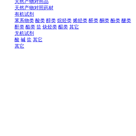
天然产物对照品
天然产物对照药材
有机试剂
苯系物类
酸类
醇类
烷烃类
烯烃类
醛类
酮类
酚类
醚类
酐类
酯类
盐
炔烃类
醌类
其它
无机试剂
酸
碱
盐
其它
其它