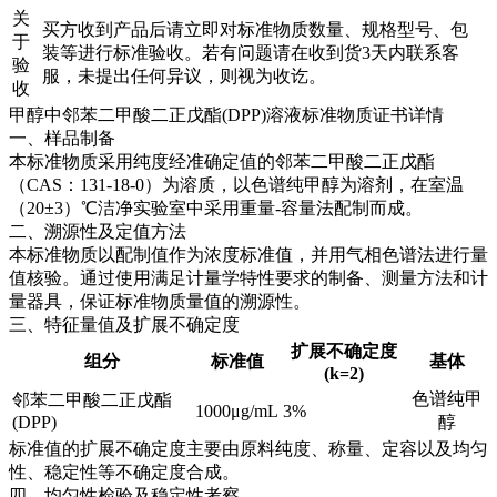
关
买方收到产品后请立即对标准物质数量、规格型号、包
于
装等进行标准验收。若有问题请在收到货3天内联系客
验
服，未提出任何异议，则视为收讫。
收
甲醇中邻苯二甲酸二正戊酯(DPP)溶液标准物质证书详情
一、样品制备
本标准物质采用纯度经准确定值的邻苯二甲酸二正戊酯
（CAS：131-18-0）为溶质，以色谱纯甲醇为溶剂，在室温
（20±3）℃洁净实验室中采用重量-容量法配制而成。
二、溯源性及定值方法
本标准物质以配制值作为浓度标准值，并用气相色谱法进行量
值核验。通过使用满足计量学特性要求的制备、测量方法和计
量器具，保证标准物质量值的溯源性。
三、特征量值及扩展不确定度
扩展不确定度
组分
标准值
基体
(k=2)
色谱纯甲
邻苯二甲酸二正戊酯
1000μg/mL
3%
(DPP)
醇
标准值的扩展不确定度主要由原料纯度、称量、定容以及均匀
性、稳定性等不确定度合成。
四、均匀性检验及稳定性考察