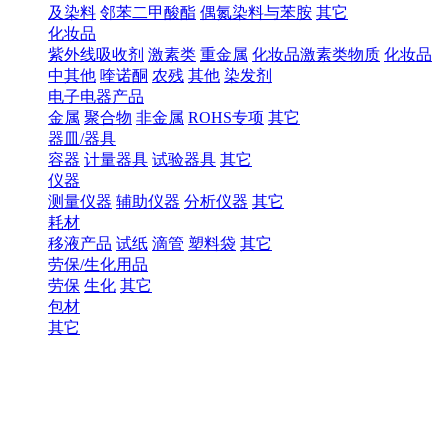
及染料
邻苯二甲酸酯
偶氮染料与苯胺
其它
化妆品
紫外线吸收剂
激素类
重金属
化妆品激素类物质
化妆品
中其他
喹诺酮
农残
其他
染发剂
电子电器产品
金属
聚合物
非金属
ROHS专项
其它
器皿/器具
容器
计量器具
试验器具
其它
仪器
测量仪器
辅助仪器
分析仪器
其它
耗材
移液产品
试纸
滴管
塑料袋
其它
劳保/生化用品
劳保
生化
其它
包材
其它