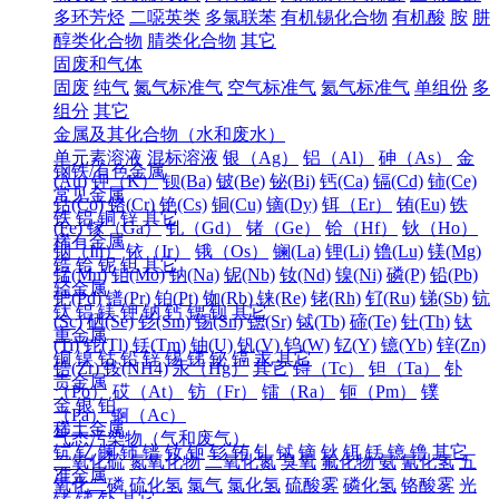
多环芳烃
二噁英类
多氯联苯
有机锡化合物
有机酸
胺
肼
醇类化合物
腈类化合物
其它
固废和气体
固废
纯气
氮气标准气
空气标准气
氦气标准气
单组份
多
组分
其它
金属及其化合物（水和废水）
单元素溶液
混标溶液
银（Ag）
铝（Al）
砷（As）
金
钢铁/有色金属
(Au)
钾（K）
钡(Ba)
铍(Be)
铋(Bi)
钙(Ca)
镉(Cd)
铈(Ce)
常见金属
钴(Co)
铬(Cr)
铯(Cs)
铜(Cu)
镝(Dy)
铒（Er）
铕(Eu)
铁
铁
铝
铜
锌
其它
(Fe)
镓（Ga）
钆（Gd）
锗（Ge）
铪（Hf）
钬（Ho）
稀有金属
铟（In）
铱（Ir）
锇（Os）
镧(La)
锂(Li)
镥(Lu)
镁(Mg)
锆
铪
铌
钽
其它
锰(Mn)
钼(Mo)
钠(Na)
铌(Nb)
钕(Nd)
镍(Ni)
磷(P)
铅(Pb)
轻金属
钯(Pd)
镨(Pr)
铂(Pt)
铷(Rb)
铼(Re)
铑(Rh)
钌(Ru)
锑(Sb)
钪
钛
铝
镁
钾
钠
钙
锶
钡
其它
(Sc)
硒(Se)
钐(Sm)
锡(Sn)
锶(Sr)
铽(Tb)
碲(Te)
钍(Th)
钛
重金属
(Ti)
铊(Tl)
铥(Tm)
铀(U)
钒(V)
钨(W)
钇(Y)
镱(Yb)
锌(Zn)
铜
镍
钴
铅
锌
锡
锑
铋
镉
汞
其它
锆(Zr)
铵(NH4)
汞（Hg）
其它
锝（Tc）
钽（Ta）
钋
贵金属
（Po）
砹（At）
钫（Fr）
镭（Ra）
钷（Pm）
镤
金
银
铂
（Pa）
锕（Ac）
稀土金属
气态污染物（气和废气）
钪
钇
镧
铈
镨
钕
钷
钐
铕
钆
铽
镝
钬
铒
铥
镱
镥
其它
二氧化硫
氮氧化物
二氧化氮
臭氧
氟化物
氨
氰化氢
五
准金属
氧化二磷
硫化氢
氯气
氯化氢
硫酸雾
磷化氢
铬酸雾
光
锗
锑
钋
其它