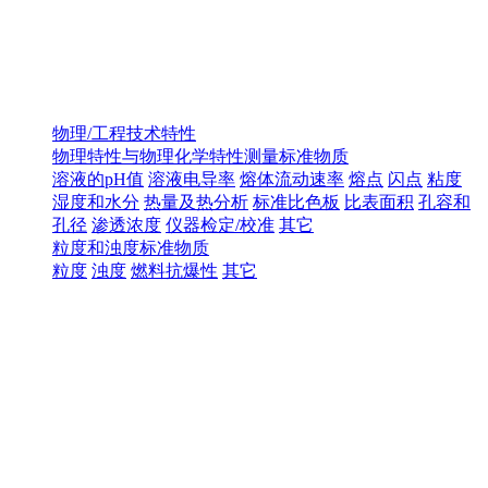
物理/工程技术特性
物理特性与物理化学特性测量标准物质
溶液的pH值
溶液电导率
熔体流动速率
熔点
闪点
粘度
湿度和水分
热量及热分析
标准比色板
比表面积
孔容和
孔径
渗透浓度
仪器检定/校准
其它
粒度和浊度标准物质
粒度
浊度
燃料抗爆性
其它