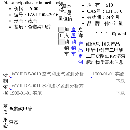
Di-n-amylphthalate in methanol
规
库 存：
≥10
基本
价格：
￥60
格：
CAS号：
131-18-0
信息
编号：
BWL7008-2016
有效期：
24个月
量值信
形态：
液态
品 牌：
伟业计量
基质：
色谱纯甲醇
加
查
息
2mL
,
1000μg/mL
入
看
详
购
购
产
细信息
相关产品
物
物
品
甲醇中邻苯二甲酸
车
车
定
二正戊酯(DPP)溶液
制
标准物质基本信息
WYJLBZ-0010 空气和废气监测分析方法（第四版）
1900-01-01 实施
研
制
下载
WYJLBZ-0011 水和废水监测分析方法（第四版）
依
据
1900-01-01 实施
下载
基
色谱纯甲醇
质
形
液态
态