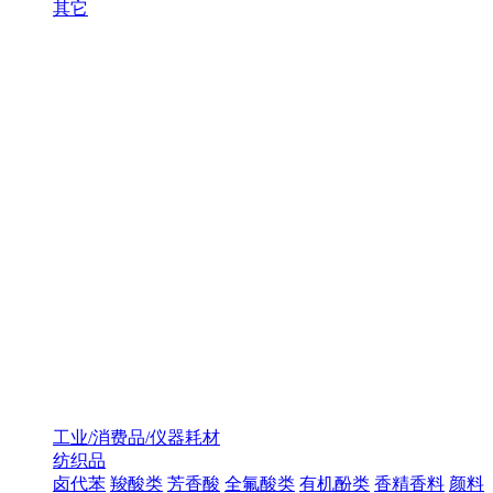
其它
工业/消费品/仪器耗材
纺织品
卤代苯
羧酸类
芳香酸
全氟酸类
有机酚类
香精香料
颜料