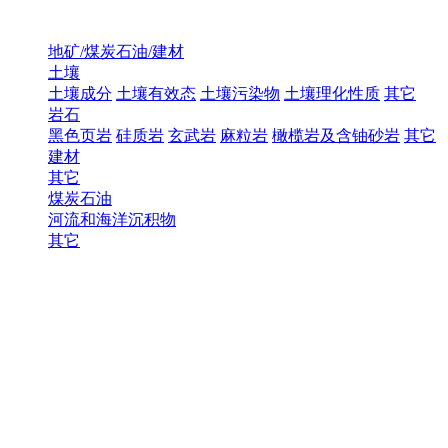
地矿/煤炭石油/建材
土壤
土壤成分
土壤有效态
土壤污染物
土壤理化性质
其它
岩石
黑色页岩
硅质岩
玄武岩
麻粒岩
橄榄岩及含铀砂岩
其它
建材
其它
煤炭石油
河流和海洋沉积物
其它