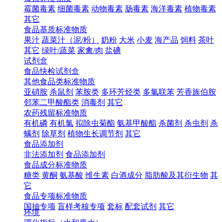
霉菌毒素
细菌毒素
动物毒素
肠毒素
海洋毒素
植物毒素
其它
食品基质标准物质
果汁
蔬菜汁（泥/粉）
奶粉
大米
小麦
海产品
饲料
茶叶
其它
绿叶/蔬菜
家禽/肉
盐碘
试剂盒
食品快检试剂盒
其他食品类标准物质
亚硝胺
杀鼠剂
苯胺类
多环芳烃类
多氯联苯
芳香族伯胺
邻苯二甲酸酯类
消毒剂
其它
农药残留标准物质
有机磷
有机氯
拟除虫菊酯
氨基甲酸酯
杀菌剂
杀虫剂
杀
螨剂
除草剂
植物生长调节剂
其它
食品添加剂
非法添加剂
食品添加剂
食品成分标准物质
糖类
黄酮
氨基酸
维生素
白酒成分
脂肪酸及其衍生物
其
它
食品专项标准物质
国抽专项
盲样考核专项
套标
配套试剂
其它
环境