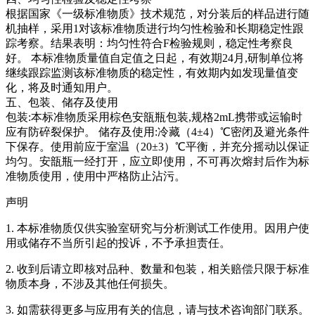
根据国家《一级标准物质》技术规范，对分装后的样品进行随
机抽样，采用1对该标准物质进行均匀性检验和长期稳定性跟
踪考察。结果表明：均匀性符合F检验规则，稳定性考察良
好。
本标准物质量值自定值之日起，有效期24月,研制单位将
继续跟踪监测该标准物质的稳定性，有效期内如发现量值变
化，将及时通知用户。
五、包装、储存及使用
包装:本标准物质采用棕色安瓿瓶包装,规格2mL携带或运输时
应有防碎裂保护。 储存及使用:冷藏（4±4）℃密闭及避光条件
下保存。使用前应于室温（20±3）℃平衡，并充分摇动以保证
均匀。安瓿瓶一经打开，应立即使用，不可再次熔封后作为标
准物质使用，使用中严格防止沾污。
声明
1. 本标准物质仅供实验室研究与分析测试工作使用。因用户使
用或储存不当所引起的投诉，不予承担责任。
2. 收到后请立即核对品种、数量和包装，相关赔偿只限于标准
物质本身，不涉及其他任何损失。
3. 如需获得更多与应用有关的信息，请与技术咨询部门联系。