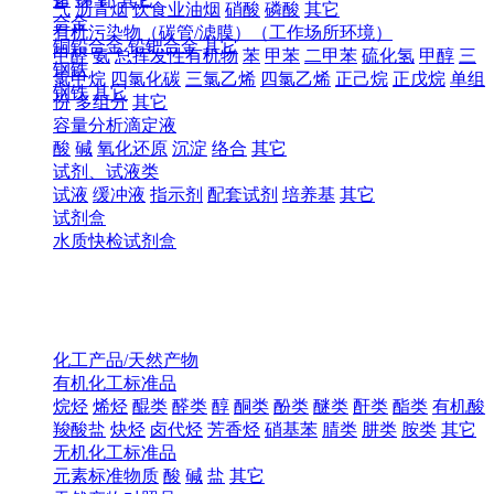
气
沥青烟
饮食业油烟
硝酸
磷酸
其它
合金
有机污染物（碳管/滤膜）（工作场所环境）
铜铅合金
铅钯合金
其它
甲醛
氨
总挥发性有机物
苯
甲苯
二甲苯
硫化氢
甲醇
三
钢铁
氯甲烷
四氯化碳
三氯乙烯
四氯乙烯
正己烷
正戊烷
单组
钢铁
其它
份
多组分
其它
容量分析滴定液
酸
碱
氧化还原
沉淀
络合
其它
试剂、试液类
试液
缓冲液
指示剂
配套试剂
培养基
其它
试剂盒
水质快检试剂盒
化工产品/天然产物
有机化工标准品
烷烃
烯烃
醌类
醛类
醇
酮类
酚类
醚类
酐类
酯类
有机酸
羧酸盐
炔烃
卤代烃
芳香烃
硝基苯
腈类
肼类
胺类
其它
无机化工标准品
元素标准物质
酸
碱
盐
其它