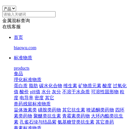
金属混标查询
在线客服
首页
biaowu.com
标准物质
products
食品
理化标准物质
蛋白质
脂肪
碳水化合物
维生素
矿物质元素
酸度
过氧化
值
酸价
pH值
水分
灰分
不溶于水杂质
可溶性固形物
粒
度
电导率
密度
其它
兽药残留标准物质
甾体激素类
磺胺类药物
其它抗生素
喹诺酮类药物
四环
素类药物
聚醚类抗生素
青霉素类药物
大环内酯类抗生
素
孔雀石绿与结晶紫
氨基糖苷类抗生素
其它兽药
毒素标准物质