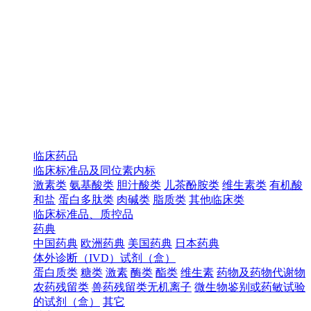
临床药品
临床标准品及同位素内标
激素类
氨基酸类
胆汁酸类
儿茶酚胺类
维生素类
有机酸
和盐
蛋白多肽类
肉碱类
脂质类
其他临床类
临床标准品、质控品
药典
中国药典
欧洲药典
美国药典
日本药典
体外诊断（IVD）试剂（盒）
蛋白质类
糖类
激素
酶类
酯类
维生素
药物及药物代谢物
农药残留类
兽药残留类无机离子
微生物鉴别或药敏试验
的试剂（盒）
其它