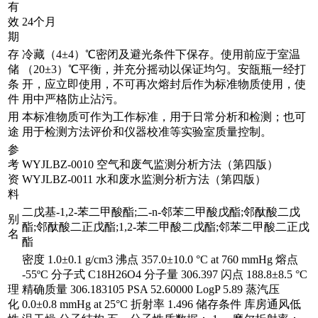
有
效
24个月
期
存
冷藏（4±4）℃密闭及避光条件下保存。使用前应于室温
储
（20±3）℃平衡，并充分摇动以保证均匀。安瓿瓶一经打
条
开，应立即使用，不可再次熔封后作为标准物质使用，使
件
用中严格防止沾污。
用
本标准物质可作为工作标准，用于日常分析和检测；也可
途
用于检测方法评价和仪器校准等实验室质量控制。
参
考
WYJLBZ-0010 空气和废气监测分析方法（第四版）
资
WYJLBZ-0011 水和废水监测分析方法（第四版）
料
二戊基-1,2-苯二甲酸酯;二-n-邻苯二甲酸戊酯;邻酞酸二戊
别
酯;邻酞酸二正戊酯;1,2-苯二甲酸二戊酯;邻苯二甲酸二正戊
名
酯
密度 1.0±0.1 g/cm3 沸点 357.0±10.0 °C at 760 mmHg 熔点
-55ºC 分子式 C18H26O4 分子量 306.397 闪点 188.8±8.5 °C
理
精确质量 306.183105 PSA 52.60000 LogP 5.89 蒸汽压
化
0.0±0.8 mmHg at 25°C 折射率 1.496 储存条件 库房通风低