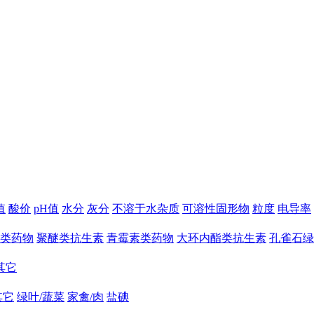
值
酸价
pH值
水分
灰分
不溶于水杂质
可溶性固形物
粒度
电导率
类药物
聚醚类抗生素
青霉素类药物
大环内酯类抗生素
孔雀石绿
其它
其它
绿叶/蔬菜
家禽/肉
盐碘