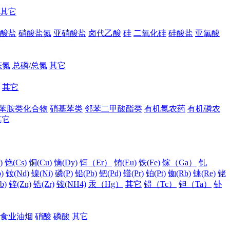
其它
酸盐
硝酸盐氮
亚硝酸盐
卤代乙酸
硅
二氧化硅
硅酸盐
亚氯酸
态氮
总磷/总氮
其它
其它
苯胺类化合物
硝基苯类
邻苯二甲酸酯类
有机氯农药
有机磷农
其它
)
铯(Cs)
铜(Cu)
镝(Dy)
铒（Er）
铕(Eu)
铁(Fe)
镓（Ga）
钆
)
钕(Nd)
镍(Ni)
磷(P)
铅(Pb)
钯(Pd)
镨(Pr)
铂(Pt)
铷(Rb)
铼(Re)
铑
b)
锌(Zn)
锆(Zr)
铵(NH4)
汞（Hg）
其它
锝（Tc）
钽（Ta）
钋
食业油烟
硝酸
磷酸
其它