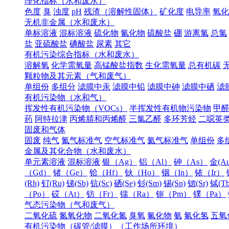
理化指标（水和废水）
色度
臭
浊度
pH
残渣（溶解性固体）
矿化度
电导率
氧化
无机非金属（水和废水）
单标溶液
混标溶液
硫化物
氰化物
硫酸盐
硼
游离氯
总氯
盐
亚硫酸盐
碘酸盐
尿素
其它
有机污染综合指标（水和废水）
溶解氧
化学需氧量
高锰酸盐指数
生化需氧量
总有机碳
颗粒物及其元素（气和废气）
单组份
多组分
滤膜中汞
滤膜中铅
滤膜中砷
滤膜中硒
滤
有机污染物（水和气）
挥发性有机污染物（VOCs）
半挥发性有机物污染物
甲
药
阿特拉津
丙烯腈和丙烯醛
三氯乙醛
多环芳烃
二噁英
固废和气体
固废
纯气
氮气标准气
空气标准气
氦气标准气
单组份
多
金属及其化合物（水和废水）
单元素溶液
混标溶液
银（Ag）
铝（Al）
砷（As）
金(Au
（Gd）
锗（Ge）
铪（Hf）
钬（Ho）
铟（In）
铱（Ir）
(Rh)
钌(Ru)
锑(Sb)
钪(Sc)
硒(Se)
钐(Sm)
锡(Sn)
锶(Sr)
铽(Tb
（Po）
砹（At）
钫（Fr）
镭（Ra）
钷（Pm）
镤（Pa）
气态污染物（气和废气）
二氧化硫
氮氧化物
二氧化氮
臭氧
氟化物
氨
氰化氢
五氧
有机污染物（碳管/滤膜）（工作场所环境）