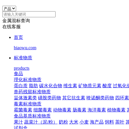
金属混标查询
在线客服
首页
biaowu.com
标准物质
products
食品
理化标准物质
蛋白质
脂肪
碳水化合物
维生素
矿物质元素
酸度
过氧化
兽药残留标准物质
甾体激素类
磺胺类药物
其它抗生素
喹诺酮类药物
四环素
毒素标准物质
霉菌毒素
细菌毒素
动物毒素
肠毒素
海洋毒素
植物毒素
食品基质标准物质
果汁
蔬菜汁（泥/粉）
奶粉
大米
小麦
海产品
饲料
茶叶
试剂盒