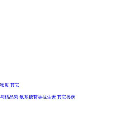
密度
其它
与结晶紫
氨基糖苷类抗生素
其它兽药