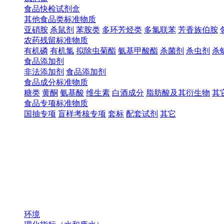
食品快检试剂盒
其他食品类标准物质
亚硝胺
杀鼠剂
苯胺类
多环芳烃类
多氯联苯
芳香族伯胺
农药残留标准物质
有机磷
有机氯
拟除虫菊酯
氨基甲酸酯
杀菌剂
杀虫剂
杀
食品添加剂
非法添加剂
食品添加剂
食品成分标准物质
糖类
黄酮
氨基酸
维生素
白酒成分
脂肪酸及其衍生物
其
食品专项标准物质
国抽专项
盲样考核专项
套标
配套试剂
其它
环境