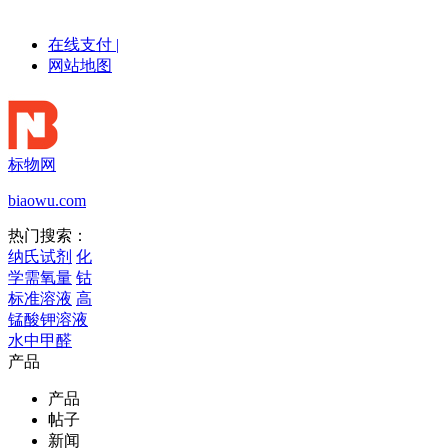
在线支付
|
网站地图
标物网
biaowu.com
热门搜索：
纳氏试剂
化
学需氧量
钴
标准溶液
高
锰酸钾溶液
水中甲醛
产品
产品
帖子
新闻