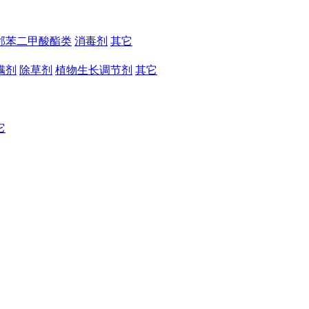
邻苯二甲酸酯类
消毒剂
其它
螨剂
除草剂
植物生长调节剂
其它
它