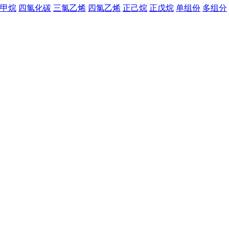
甲烷
四氯化碳
三氯乙烯
四氯乙烯
正己烷
正戊烷
单组份
多组分