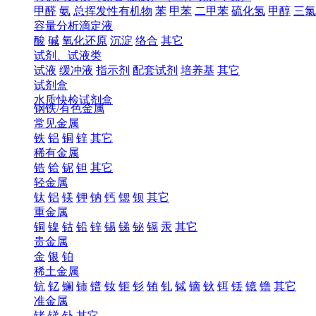
甲醛
氨
总挥发性有机物
苯
甲苯
二甲苯
硫化氢
甲醇
三氯
容量分析滴定液
酸
碱
氧化还原
沉淀
络合
其它
试剂、试液类
试液
缓冲液
指示剂
配套试剂
培养基
其它
试剂盒
水质快检试剂盒
钢铁/有色金属
常见金属
铁
铝
铜
锌
其它
稀有金属
锆
铪
铌
钽
其它
轻金属
钛
铝
镁
钾
钠
钙
锶
钡
其它
重金属
铜
镍
钴
铅
锌
锡
锑
铋
镉
汞
其它
贵金属
金
银
铂
稀土金属
钪
钇
镧
铈
镨
钕
钷
钐
铕
钆
铽
镝
钬
铒
铥
镱
镥
其它
准金属
锗
锑
钋
其它