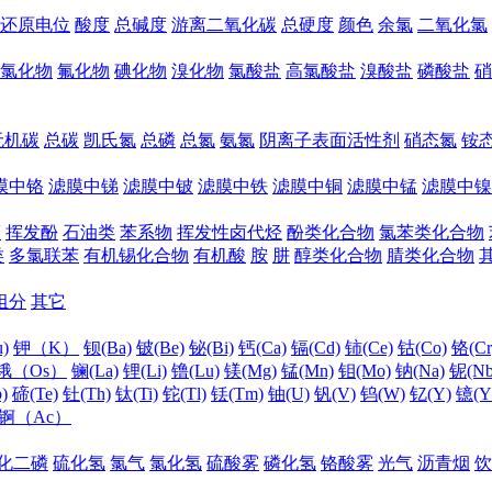
还原电位
酸度
总碱度
游离二氧化碳
总硬度
颜色
余氯
二氧化氯
氯化物
氟化物
碘化物
溴化物
氯酸盐
高氯酸盐
溴酸盐
磷酸盐
硝
无机碳
总碳
凯氏氮
总磷
总氮
氨氮
阴离子表面活性剂
硝态氮
铵
膜中铬
滤膜中锑
滤膜中铍
滤膜中铁
滤膜中铜
滤膜中锰
滤膜中镍
醛
挥发酚
石油类
苯系物
挥发性卤代烃
酚类化合物
氯苯类化合物
类
多氯联苯
有机锡化合物
有机酸
胺
肼
醇类化合物
腈类化合物
组分
其它
)
钾（K）
钡(Ba)
铍(Be)
铋(Bi)
钙(Ca)
镉(Cd)
铈(Ce)
钴(Co)
铬(Cr
锇（Os）
镧(La)
锂(Li)
镥(Lu)
镁(Mg)
锰(Mn)
钼(Mo)
钠(Na)
铌(Nb
)
碲(Te)
钍(Th)
钛(Ti)
铊(Tl)
铥(Tm)
铀(U)
钒(V)
钨(W)
钇(Y)
镱(Y
锕（Ac）
化二磷
硫化氢
氯气
氯化氢
硫酸雾
磷化氢
铬酸雾
光气
沥青烟
饮