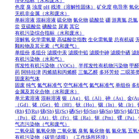
理化指标（水和废水）
色度
臭
浊度
pH
残渣（溶解性固体）
矿化度
电导率
氧化
无机非金属（水和废水）
单标溶液
混标溶液
硫化物
氰化物
硫酸盐
硼
游离氯
总氯
盐
亚硫酸盐
碘酸盐
尿素
其它
有机污染综合指标（水和废水）
溶解氧
化学需氧量
高锰酸盐指数
生化需氧量
总有机碳
颗粒物及其元素（气和废气）
单组份
多组分
滤膜中汞
滤膜中铅
滤膜中砷
滤膜中硒
滤
有机污染物（水和气）
挥发性有机污染物（VOCs）
半挥发性有机物污染物
甲
药
阿特拉津
丙烯腈和丙烯醛
三氯乙醛
多环芳烃
二噁英
固废和气体
固废
纯气
氮气标准气
空气标准气
氦气标准气
单组份
多
金属及其化合物（水和废水）
单元素溶液
混标溶液
银（Ag）
铝（Al）
砷（As）
金(Au
（Gd）
锗（Ge）
铪（Hf）
钬（Ho）
铟（In）
铱（Ir）
(Rh)
钌(Ru)
锑(Sb)
钪(Sc)
硒(Se)
钐(Sm)
锡(Sn)
锶(Sr)
铽(Tb
（Po）
砹（At）
钫（Fr）
镭（Ra）
钷（Pm）
镤（Pa）
气态污染物（气和废气）
二氧化硫
氮氧化物
二氧化氮
臭氧
氟化物
氨
氰化氢
五氧
有机污染物（碳管/滤膜）（工作场所环境）