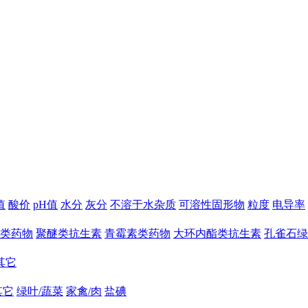
值
酸价
pH值
水分
灰分
不溶于水杂质
可溶性固形物
粒度
电导率
类药物
聚醚类抗生素
青霉素类药物
大环内酯类抗生素
孔雀石绿
其它
其它
绿叶/蔬菜
家禽/肉
盐碘