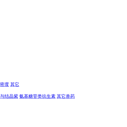
密度
其它
与结晶紫
氨基糖苷类抗生素
其它兽药