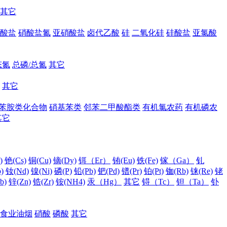
其它
酸盐
硝酸盐氮
亚硝酸盐
卤代乙酸
硅
二氧化硅
硅酸盐
亚氯酸
态氮
总磷/总氮
其它
其它
苯胺类化合物
硝基苯类
邻苯二甲酸酯类
有机氯农药
有机磷农
其它
)
铯(Cs)
铜(Cu)
镝(Dy)
铒（Er）
铕(Eu)
铁(Fe)
镓（Ga）
钆
)
钕(Nd)
镍(Ni)
磷(P)
铅(Pb)
钯(Pd)
镨(Pr)
铂(Pt)
铷(Rb)
铼(Re)
铑
b)
锌(Zn)
锆(Zr)
铵(NH4)
汞（Hg）
其它
锝（Tc）
钽（Ta）
钋
食业油烟
硝酸
磷酸
其它