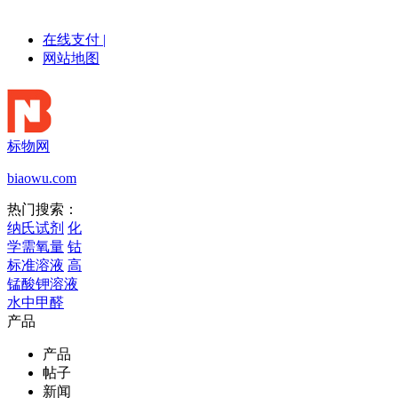
在线支付
|
网站地图
标物网
biaowu.com
热门搜索：
纳氏试剂
化
学需氧量
钴
标准溶液
高
锰酸钾溶液
水中甲醛
产品
产品
帖子
新闻