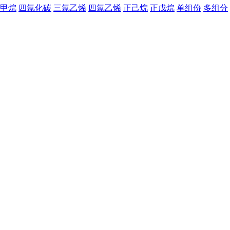
甲烷
四氯化碳
三氯乙烯
四氯乙烯
正己烷
正戊烷
单组份
多组分