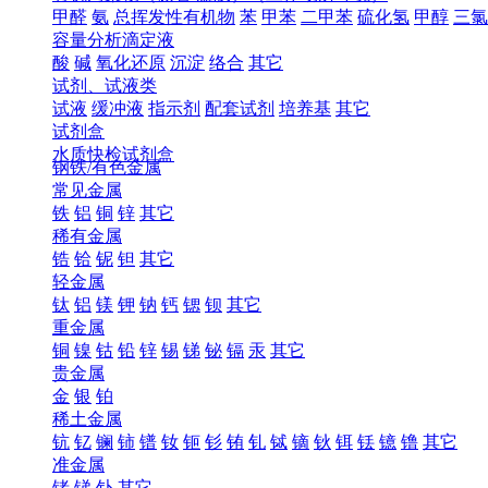
甲醛
氨
总挥发性有机物
苯
甲苯
二甲苯
硫化氢
甲醇
三氯
容量分析滴定液
酸
碱
氧化还原
沉淀
络合
其它
试剂、试液类
试液
缓冲液
指示剂
配套试剂
培养基
其它
试剂盒
水质快检试剂盒
钢铁/有色金属
常见金属
铁
铝
铜
锌
其它
稀有金属
锆
铪
铌
钽
其它
轻金属
钛
铝
镁
钾
钠
钙
锶
钡
其它
重金属
铜
镍
钴
铅
锌
锡
锑
铋
镉
汞
其它
贵金属
金
银
铂
稀土金属
钪
钇
镧
铈
镨
钕
钷
钐
铕
钆
铽
镝
钬
铒
铥
镱
镥
其它
准金属
锗
锑
钋
其它