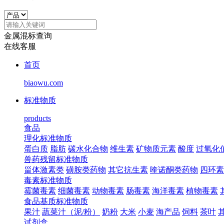
金属混标查询
在线客服
首页
biaowu.com
标准物质
products
食品
理化标准物质
蛋白质
脂肪
碳水化合物
维生素
矿物质元素
酸度
过氧化
兽药残留标准物质
甾体激素类
磺胺类药物
其它抗生素
喹诺酮类药物
四环素
毒素标准物质
霉菌毒素
细菌毒素
动物毒素
肠毒素
海洋毒素
植物毒素
食品基质标准物质
果汁
蔬菜汁（泥/粉）
奶粉
大米
小麦
海产品
饲料
茶叶
试剂盒