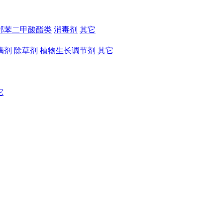
邻苯二甲酸酯类
消毒剂
其它
螨剂
除草剂
植物生长调节剂
其它
它