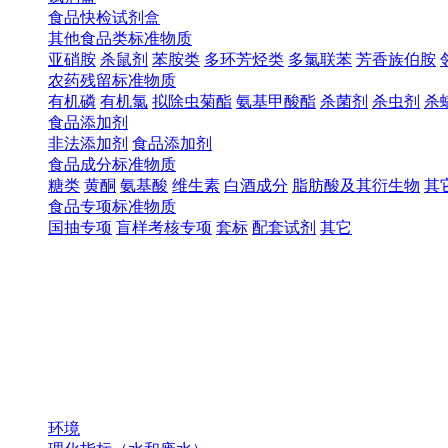
食品快检试剂盒
其他食品类标准物质
亚硝胺
杀鼠剂
苯胺类
多环芳烃类
多氯联苯
芳香族伯胺
农药残留标准物质
有机磷
有机氯
拟除虫菊酯
氨基甲酸酯
杀菌剂
杀虫剂
杀
食品添加剂
非法添加剂
食品添加剂
食品成分标准物质
糖类
黄酮
氨基酸
维生素
白酒成分
脂肪酸及其衍生物
其
食品专项标准物质
国抽专项
盲样考核专项
套标
配套试剂
其它
环境