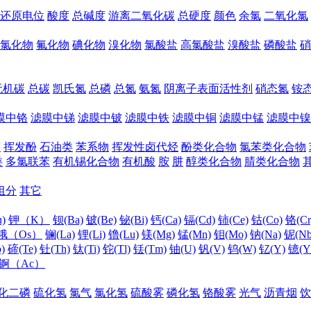
还原电位
酸度
总碱度
游离二氧化碳
总硬度
颜色
余氯
二氧化氯
氯化物
氟化物
碘化物
溴化物
氯酸盐
高氯酸盐
溴酸盐
磷酸盐
硝
无机碳
总碳
凯氏氮
总磷
总氮
氨氮
阴离子表面活性剂
硝态氮
铵
膜中铬
滤膜中锑
滤膜中铍
滤膜中铁
滤膜中铜
滤膜中锰
滤膜中镍
醛
挥发酚
石油类
苯系物
挥发性卤代烃
酚类化合物
氯苯类化合物
类
多氯联苯
有机锡化合物
有机酸
胺
肼
醇类化合物
腈类化合物
组分
其它
)
钾（K）
钡(Ba)
铍(Be)
铋(Bi)
钙(Ca)
镉(Cd)
铈(Ce)
钴(Co)
铬(Cr
锇（Os）
镧(La)
锂(Li)
镥(Lu)
镁(Mg)
锰(Mn)
钼(Mo)
钠(Na)
铌(Nb
)
碲(Te)
钍(Th)
钛(Ti)
铊(Tl)
铥(Tm)
铀(U)
钒(V)
钨(W)
钇(Y)
镱(Y
锕（Ac）
化二磷
硫化氢
氯气
氯化氢
硫酸雾
磷化氢
铬酸雾
光气
沥青烟
饮