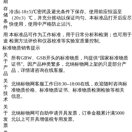
期
存
冷冻(-18±5)℃密闭及避光条件下保存。使用前应恒温至
储
（20±3）℃，并充分摇动以保证均匀。本标准品打开后应尽
条
快使用，使用中严格防止沾污。
件
用
本标准品可作为工作标准，用于日常分析和检测；也可用于
途
检测方法评价和仪器校准等实验室质量控制。
标准物质销售提示
关
所有GBW、GSB开头的标准物质，均提供“国家标准物质
于
证书”。因产品种类繁多，北纳标物网上架的只是部分产
产
品，详情请咨询在线客服。
品
关
北纳标物网客服工作日8:30--18:00在线，欢迎随时咨询标
于
准物质价格、标准物质证书、标准物质检测检验等相关
技
信息。
术
关
于
北纳标物网可自助申请开具发票，订单金额累计满5000
发
元以上可开具增值税专用发票。
票