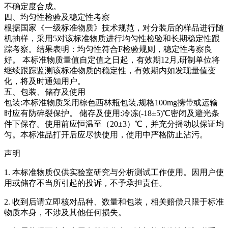
不确定度合成。
四、均匀性检验及稳定性考察
根据国家《一级标准物质》技术规范，对分装后的样品进行随
机抽样，采用5对该标准物质进行均匀性检验和长期稳定性跟
踪考察。结果表明：均匀性符合F检验规则，稳定性考察良
好。
本标准物质量值自定值之日起，有效期12月,研制单位将
继续跟踪监测该标准物质的稳定性，有效期内如发现量值变
化，将及时通知用户。
五、包装、储存及使用
包装:本标准物质采用棕色西林瓶包装,规格100mg携带或运输
时应有防碎裂保护。 储存及使用:冷冻(-18±5)℃密闭及避光条
件下保存。使用前应恒温至（20±3）℃，并充分摇动以保证均
匀。本标准品打开后应尽快使用，使用中严格防止沾污。
声明
1. 本标准物质仅供实验室研究与分析测试工作使用。因用户使
用或储存不当所引起的投诉，不予承担责任。
2. 收到后请立即核对品种、数量和包装，相关赔偿只限于标准
物质本身，不涉及其他任何损失。