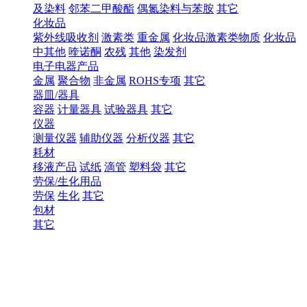
及染料
邻苯二甲酸酯
偶氮染料与苯胺
其它
化妆品
紫外线吸收剂
激素类
重金属
化妆品激素类物质
化妆品
中其他
喹诺酮
农残
其他
染发剂
电子电器产品
金属
聚合物
非金属
ROHS专项
其它
器皿/器具
容器
计量器具
试验器具
其它
仪器
测量仪器
辅助仪器
分析仪器
其它
耗材
移液产品
试纸
滴管
塑料袋
其它
劳保/生化用品
劳保
生化
其它
包材
其它