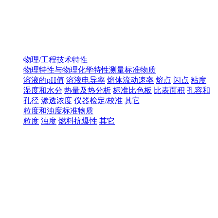
物理/工程技术特性
物理特性与物理化学特性测量标准物质
溶液的pH值
溶液电导率
熔体流动速率
熔点
闪点
粘度
湿度和水分
热量及热分析
标准比色板
比表面积
孔容和
孔径
渗透浓度
仪器检定/校准
其它
粒度和浊度标准物质
粒度
浊度
燃料抗爆性
其它