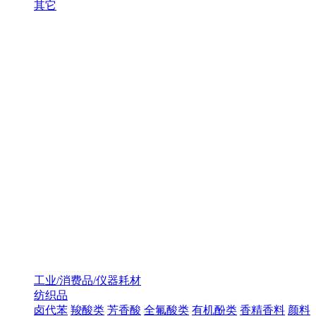
其它
工业/消费品/仪器耗材
纺织品
卤代苯
羧酸类
芳香酸
全氟酸类
有机酚类
香精香料
颜料