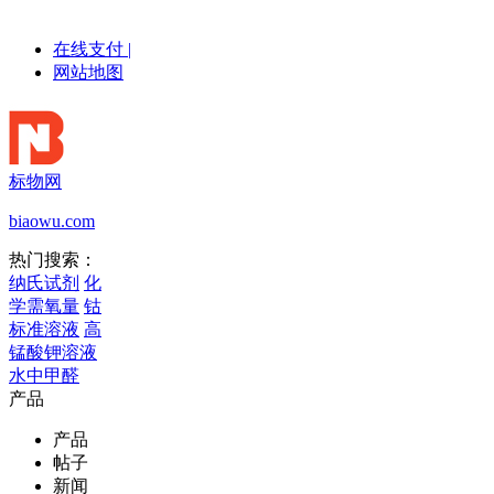
在线支付
|
网站地图
标物网
biaowu.com
热门搜索：
纳氏试剂
化
学需氧量
钴
标准溶液
高
锰酸钾溶液
水中甲醛
产品
产品
帖子
新闻