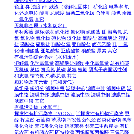
理化指标（水和废水）
色度
臭
浊度
pH
残渣（溶解性固体）
矿化度
电导率
氧
化还原电位
酸度
总碱度
游离二氧化碳
总硬度
颜色
余氯
二氧化氯
其它
无机非金属（水和废水）
单标溶液
混标溶液
硫化物
氰化物
硫酸盐
硼
游离氯
总
氯
氯化物
氟化物
碘化物
溴化物
氯酸盐
高氯酸盐
溴酸
盐
磷酸盐
硝酸盐
硝酸盐氮
亚硝酸盐
卤代乙酸
硅
二氧
化硅
硅酸盐
亚氯酸盐
亚硫酸盐
碘酸盐
尿素
其它
有机污染综合指标（水和废水）
溶解氧
化学需氧量
高锰酸盐指数
生化需氧量
总有机碳
无机碳
总碳
凯氏氮
总磷
总氮
氨氮
阴离子表面活性剂
硝态氮
铵态氮
总磷/总氮
其它
颗粒物及其元素（气和废气）
单组份
多组分
滤膜中汞
滤膜中铅
滤膜中砷
滤膜中硒
滤
膜中铬
滤膜中锑
滤膜中铍
滤膜中铁
滤膜中铜
滤膜中锰
滤膜中镍
其它
有机污染物（水和气）
挥发性有机污染物（VOCs）
半挥发性有机物污染物
甲
醛
挥发酚
石油类
苯系物
挥发性卤代烃
酚类化合物
氯苯
类化合物
苯胺类化合物
硝基苯类
邻苯二甲酸酯类
有机
氯农药
有机磷农药
阿特拉津
丙烯腈和丙烯醛
三氯乙醛