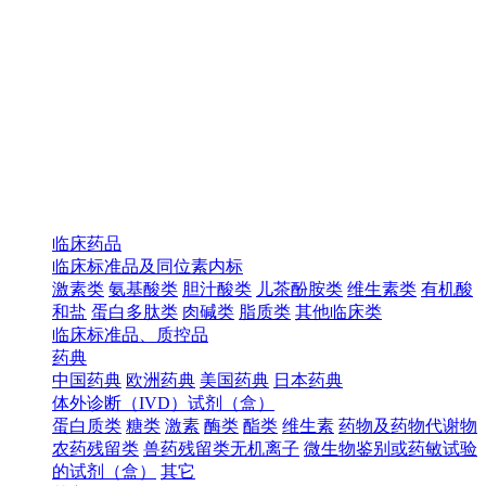
临床药品
临床标准品及同位素内标
激素类
氨基酸类
胆汁酸类
儿茶酚胺类
维生素类
有机酸
和盐
蛋白多肽类
肉碱类
脂质类
其他临床类
临床标准品、质控品
药典
中国药典
欧洲药典
美国药典
日本药典
体外诊断（IVD）试剂（盒）
蛋白质类
糖类
激素
酶类
酯类
维生素
药物及药物代谢物
农药残留类
兽药残留类无机离子
微生物鉴别或药敏试验
的试剂（盒）
其它