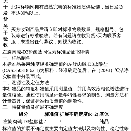
关
于
北纳标物网拥有成熟完善的标准物质供应链，当日发货
发
率达80%以上。
货
关
买方收到产品后请立即对标准物质数量、规格型号、包
于
装等进行标准验收。若有问题请在收到货3天内联系客
验
服，未提出任何异议，则视为收讫。
收
左旋肉碱-D3盐酸盐同位素标准品证书详情
一、样品制备
本标准品采用纯度经准确定值的左旋肉碱-D3盐酸盐
(CAS:350818-62-1)为原料，经准确定值后，在（20±3）℃洁净
实验室中分装而成。
二、溯源性及定值方法
本标准品的纯度标准值采用测量值，并用高效液相色谱法进行
量值核验。通过使用满足计量学特性要求的制备、测量方法和
计量器具，保证标准物质量值的溯源性。
三、特征量值及扩展不确定度
组分
标准值
扩展不确定度(k=2)
基体
左旋肉碱-D3盐酸盐
/
/
纯品
标准值的扩展不确定度主要由定值方法以及均匀性、稳定性等