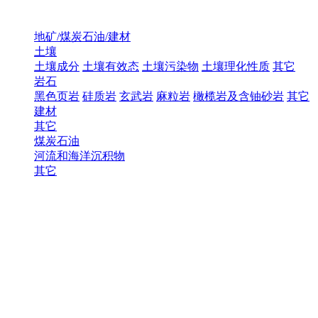
地矿/煤炭石油/建材
土壤
土壤成分
土壤有效态
土壤污染物
土壤理化性质
其它
岩石
黑色页岩
硅质岩
玄武岩
麻粒岩
橄榄岩及含铀砂岩
其它
建材
其它
煤炭石油
河流和海洋沉积物
其它