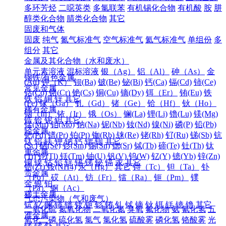
多环芳烃
二噁英类
多氯联苯
有机锡化合物
有机酸
胺
肼
醇类化合物
腈类化合物
其它
固废和气体
固废
纯气
氮气标准气
空气标准气
氦气标准气
单组份
多
组分
其它
金属及其化合物（水和废水）
单元素溶液
混标溶液
银（Ag）
铝（Al）
砷（As）
金
钢铁/有色金属
(Au)
钾（K）
钡(Ba)
铍(Be)
铋(Bi)
钙(Ca)
镉(Cd)
铈(Ce)
常见金属
钴(Co)
铬(Cr)
铯(Cs)
铜(Cu)
镝(Dy)
铒（Er）
铕(Eu)
铁
铁
铝
铜
锌
其它
(Fe)
镓（Ga）
钆（Gd）
锗（Ge）
铪（Hf）
钬（Ho）
稀有金属
铟（In）
铱（Ir）
锇（Os）
镧(La)
锂(Li)
镥(Lu)
镁(Mg)
锆
铪
铌
钽
其它
锰(Mn)
钼(Mo)
钠(Na)
铌(Nb)
钕(Nd)
镍(Ni)
磷(P)
铅(Pb)
轻金属
钯(Pd)
镨(Pr)
铂(Pt)
铷(Rb)
铼(Re)
铑(Rh)
钌(Ru)
锑(Sb)
钪
钛
铝
镁
钾
钠
钙
锶
钡
其它
(Sc)
硒(Se)
钐(Sm)
锡(Sn)
锶(Sr)
铽(Tb)
碲(Te)
钍(Th)
钛
重金属
(Ti)
铊(Tl)
铥(Tm)
铀(U)
钒(V)
钨(W)
钇(Y)
镱(Yb)
锌(Zn)
铜
镍
钴
铅
锌
锡
锑
铋
镉
汞
其它
锆(Zr)
铵(NH4)
汞（Hg）
其它
锝（Tc）
钽（Ta）
钋
贵金属
（Po）
砹（At）
钫（Fr）
镭（Ra）
钷（Pm）
镤
金
银
铂
（Pa）
锕（Ac）
稀土金属
气态污染物（气和废气）
钪
钇
镧
铈
镨
钕
钷
钐
铕
钆
铽
镝
钬
铒
铥
镱
镥
其它
二氧化硫
氮氧化物
二氧化氮
臭氧
氟化物
氨
氰化氢
五
准金属
氧化二磷
硫化氢
氯气
氯化氢
硫酸雾
磷化氢
铬酸雾
光
锗
锑
钋
其它