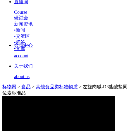
直播间
Course
研讨会
新闻资讯
•
新闻
•
交流区
•
问答
会员中心
•
文库
account
关于我们
about us
标物网
>
食品
>
其他食品类标准物质
>
左旋肉碱-D3盐酸盐同
位素标准品