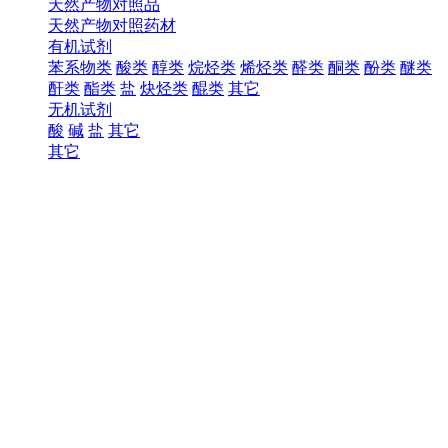
天然产物对照品
天然产物对照药材
有机试剂
苯系物类
酸类
醇类
烷烃类
烯烃类
醛类
酮类
酚类
醚类
酐类
酯类
盐
炔烃类
醌类
其它
无机试剂
酸
碱
盐
其它
其它