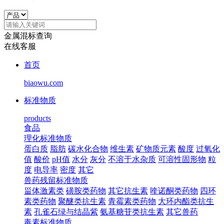
金属混标查询
在线客服
首页
biaowu.com
标准物质
products
食品
理化标准物质
蛋白质
脂肪
碳水化合物
维生素
矿物质元素
酸度
过氧化
值
酸价
pH值
水分
灰分
不溶于水杂质
可溶性固形物
粒
度
电导率
密度
其它
兽药残留标准物质
甾体激素类
磺胺类药物
其它抗生素
喹诺酮类药物
四环
素类药物
聚醚类抗生素
青霉素类药物
大环内酯类抗生
素
孔雀石绿与结晶紫
氨基糖苷类抗生素
其它兽药
毒素标准物质