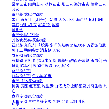
霉菌毒素
细菌毒素
动物毒素
肠毒素
海洋毒素
植物毒素
其它
食品基质标准物质
果汁
蔬菜汁（泥/粉）
奶粉
大米
小麦
海产品
饲料
茶叶
其它
绿叶/蔬菜
家禽/肉
盐碘
试剂盒
食品快检试剂盒
其他食品类标准物质
亚硝胺
杀鼠剂
苯胺类
多环芳烃类
多氯联苯
芳香族伯胺
邻苯二甲酸酯类
消毒剂
其它
农药残留标准物质
有机磷
有机氯
拟除虫菊酯
氨基甲酸酯
杀菌剂
杀虫剂
杀
螨剂
除草剂
植物生长调节剂
其它
食品添加剂
非法添加剂
食品添加剂
食品成分标准物质
糖类
黄酮
氨基酸
维生素
白酒成分
脂肪酸及其衍生物
其
它
食品专项标准物质
国抽专项
盲样考核专项
套标
配套试剂
其它
环境