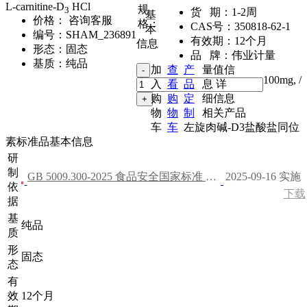
L-carnitine-D
HCl
规
3
货 期：
1-2周
基
价格：
咨询客服
格：
CAS号：
350818-62-1
本
编号：
SHAM_236891
有效期：
12个月
信息
形态：
固态
品 牌：
伟业计量
基质：
纯品
加
查
产
量值信
100mg
,
/
入
看
品
息
详
购
购
定
细信息
物
物
制
相关产品
车
车
左旋肉碱-D3盐酸盐同位
素标准品基本信息
研
制
GB 5009.300-2025 食品安全国家标准 食品中左旋肉碱的测定
2025-09-16 实施
依
下载
据
基
纯品
质
形
固态
态
有
效
12个月