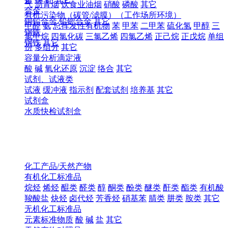
气
沥青烟
饮食业油烟
硝酸
磷酸
其它
合金
有机污染物（碳管/滤膜）（工作场所环境）
铜铅合金
铅钯合金
其它
甲醛
氨
总挥发性有机物
苯
甲苯
二甲苯
硫化氢
甲醇
三
钢铁
氯甲烷
四氯化碳
三氯乙烯
四氯乙烯
正己烷
正戊烷
单组
钢铁
其它
份
多组分
其它
容量分析滴定液
酸
碱
氧化还原
沉淀
络合
其它
试剂、试液类
试液
缓冲液
指示剂
配套试剂
培养基
其它
试剂盒
水质快检试剂盒
化工产品/天然产物
有机化工标准品
烷烃
烯烃
醌类
醛类
醇
酮类
酚类
醚类
酐类
酯类
有机酸
羧酸盐
炔烃
卤代烃
芳香烃
硝基苯
腈类
肼类
胺类
其它
无机化工标准品
元素标准物质
酸
碱
盐
其它