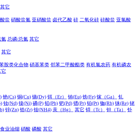
其它
酸盐
硝酸盐氮
亚硝酸盐
卤代乙酸
硅
二氧化硅
硅酸盐
亚氯酸
态氮
总磷/总氮
其它
其它
苯胺类化合物
硝基苯类
邻苯二甲酸酯类
有机氯农药
有机磷农
其它
)
铯(Cs)
铜(Cu)
镝(Dy)
铒（Er）
铕(Eu)
铁(Fe)
镓（Ga）
钆
)
钕(Nd)
镍(Ni)
磷(P)
铅(Pb)
钯(Pd)
镨(Pr)
铂(Pt)
铷(Rb)
铼(Re)
铑
b)
锌(Zn)
锆(Zr)
铵(NH4)
汞（Hg）
其它
锝（Tc）
钽（Ta）
钋
食业油烟
硝酸
磷酸
其它