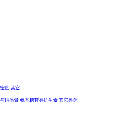
密度
其它
与结晶紫
氨基糖苷类抗生素
其它兽药