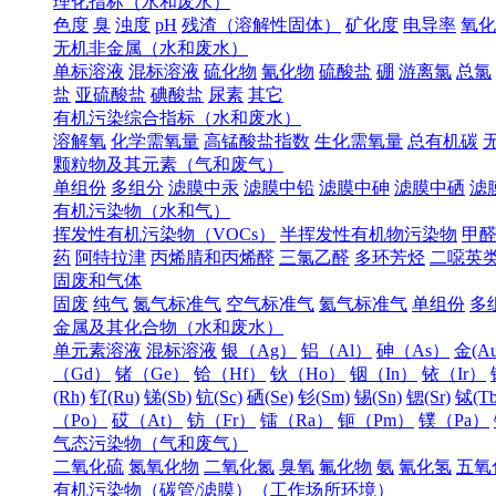
理化指标（水和废水）
色度
臭
浊度
pH
残渣（溶解性固体）
矿化度
电导率
氧化
无机非金属（水和废水）
单标溶液
混标溶液
硫化物
氰化物
硫酸盐
硼
游离氯
总氯
盐
亚硫酸盐
碘酸盐
尿素
其它
有机污染综合指标（水和废水）
溶解氧
化学需氧量
高锰酸盐指数
生化需氧量
总有机碳
颗粒物及其元素（气和废气）
单组份
多组分
滤膜中汞
滤膜中铅
滤膜中砷
滤膜中硒
滤
有机污染物（水和气）
挥发性有机污染物（VOCs）
半挥发性有机物污染物
甲
药
阿特拉津
丙烯腈和丙烯醛
三氯乙醛
多环芳烃
二噁英
固废和气体
固废
纯气
氮气标准气
空气标准气
氦气标准气
单组份
多
金属及其化合物（水和废水）
单元素溶液
混标溶液
银（Ag）
铝（Al）
砷（As）
金(Au
（Gd）
锗（Ge）
铪（Hf）
钬（Ho）
铟（In）
铱（Ir）
(Rh)
钌(Ru)
锑(Sb)
钪(Sc)
硒(Se)
钐(Sm)
锡(Sn)
锶(Sr)
铽(Tb
（Po）
砹（At）
钫（Fr）
镭（Ra）
钷（Pm）
镤（Pa）
气态污染物（气和废气）
二氧化硫
氮氧化物
二氧化氮
臭氧
氟化物
氨
氰化氢
五氧
有机污染物（碳管/滤膜）（工作场所环境）