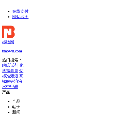
在线支付
|
网站地图
标物网
biaowu.com
热门搜索：
纳氏试剂
化
学需氧量
钴
标准溶液
高
锰酸钾溶液
水中甲醛
产品
产品
帖子
新闻