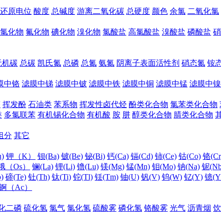
还原电位
酸度
总碱度
游离二氧化碳
总硬度
颜色
余氯
二氧化氯
氯化物
氟化物
碘化物
溴化物
氯酸盐
高氯酸盐
溴酸盐
磷酸盐
硝
无机碳
总碳
凯氏氮
总磷
总氮
氨氮
阴离子表面活性剂
硝态氮
铵
膜中铬
滤膜中锑
滤膜中铍
滤膜中铁
滤膜中铜
滤膜中锰
滤膜中镍
醛
挥发酚
石油类
苯系物
挥发性卤代烃
酚类化合物
氯苯类化合物
类
多氯联苯
有机锡化合物
有机酸
胺
肼
醇类化合物
腈类化合物
组分
其它
)
钾（K）
钡(Ba)
铍(Be)
铋(Bi)
钙(Ca)
镉(Cd)
铈(Ce)
钴(Co)
铬(Cr
锇（Os）
镧(La)
锂(Li)
镥(Lu)
镁(Mg)
锰(Mn)
钼(Mo)
钠(Na)
铌(Nb
)
碲(Te)
钍(Th)
钛(Ti)
铊(Tl)
铥(Tm)
铀(U)
钒(V)
钨(W)
钇(Y)
镱(Y
锕（Ac）
化二磷
硫化氢
氯气
氯化氢
硫酸雾
磷化氢
铬酸雾
光气
沥青烟
饮