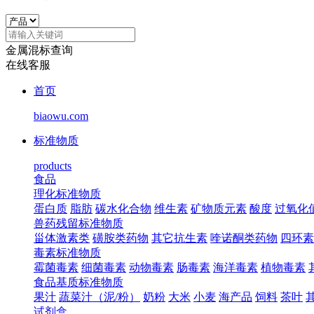
金属混标查询
在线客服
首页
biaowu.com
标准物质
products
食品
理化标准物质
蛋白质
脂肪
碳水化合物
维生素
矿物质元素
酸度
过氧化
兽药残留标准物质
甾体激素类
磺胺类药物
其它抗生素
喹诺酮类药物
四环素
毒素标准物质
霉菌毒素
细菌毒素
动物毒素
肠毒素
海洋毒素
植物毒素
食品基质标准物质
果汁
蔬菜汁（泥/粉）
奶粉
大米
小麦
海产品
饲料
茶叶
试剂盒