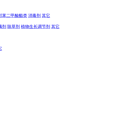
邻苯二甲酸酯类
消毒剂
其它
螨剂
除草剂
植物生长调节剂
其它
它