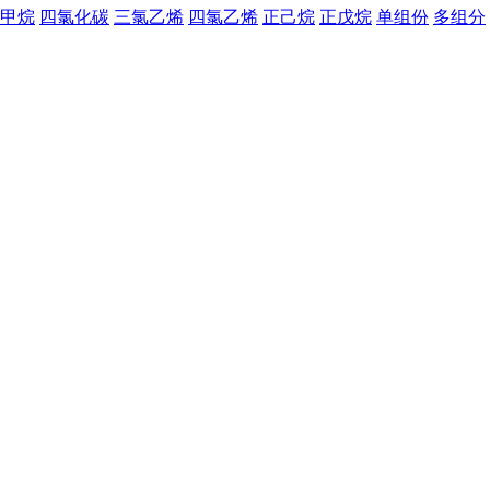
甲烷
四氯化碳
三氯乙烯
四氯乙烯
正己烷
正戊烷
单组份
多组分