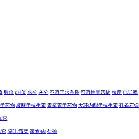
值
酸价
pH值
水分
灰分
不溶于水杂质
可溶性固形物
粒度
电导率
类药物
聚醚类抗生素
青霉素类药物
大环内酯类抗生素
孔雀石绿
其它
其它
绿叶/蔬菜
家禽/肉
盐碘