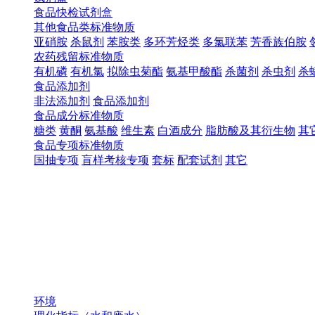
食品快检试剂盒
其他食品类标准物质
亚硝胺
杀鼠剂
苯胺类
多环芳烃类
多氯联苯
芳香族伯胺
农药残留标准物质
有机磷
有机氯
拟除虫菊酯
氨基甲酸酯
杀菌剂
杀虫剂
杀
食品添加剂
非法添加剂
食品添加剂
食品成分标准物质
糖类
黄酮
氨基酸
维生素
白酒成分
脂肪酸及其衍生物
其
食品专项标准物质
国抽专项
盲样考核专项
套标
配套试剂
其它
环境