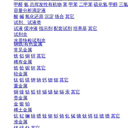
甲醛
氨
总挥发性有机物
苯
甲苯
二甲苯
硫化氢
甲醇
三氯
容量分析滴定液
酸
碱
氧化还原
沉淀
络合
其它
试剂、试液类
试液
缓冲液
指示剂
配套试剂
培养基
其它
试剂盒
水质快检试剂盒
钢铁/有色金属
常见金属
铁
铝
铜
锌
其它
稀有金属
锆
铪
铌
钽
其它
轻金属
钛
铝
镁
钾
钠
钙
锶
钡
其它
重金属
铜
镍
钴
铅
锌
锡
锑
铋
镉
汞
其它
贵金属
金
银
铂
稀土金属
钪
钇
镧
铈
镨
钕
钷
钐
铕
钆
铽
镝
钬
铒
铥
镱
镥
其它
准金属
锗
锑
钋
其它