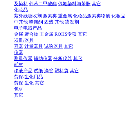
及染料
邻苯二甲酸酯
偶氮染料与苯胺
其它
化妆品
紫外线吸收剂
激素类
重金属
化妆品激素类物质
化妆品
中其他
喹诺酮
农残
其他
染发剂
电子电器产品
金属
聚合物
非金属
ROHS专项
其它
器皿/器具
容器
计量器具
试验器具
其它
仪器
测量仪器
辅助仪器
分析仪器
其它
耗材
移液产品
试纸
滴管
塑料袋
其它
劳保/生化用品
劳保
生化
其它
包材
其它