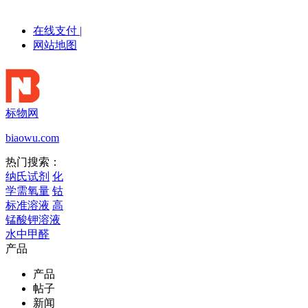
在线支付
|
网站地图
标物网
biaowu.com
热门搜索：
纳氏试剂
化
学需氧量
钴
标准溶液
高
锰酸钾溶液
水中甲醛
产品
产品
帖子
新闻