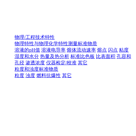
物理/工程技术特性
物理特性与物理化学特性测量标准物质
溶液的pH值
溶液电导率
熔体流动速率
熔点
闪点
粘度
湿度和水分
热量及热分析
标准比色板
比表面积
孔容和
孔径
渗透浓度
仪器检定/校准
其它
粒度和浊度标准物质
粒度
浊度
燃料抗爆性
其它