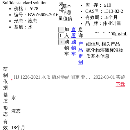
Sulfide standard solution
规
库 存：
≥10
基本
价格：
￥78
格：
CAS号：
1313-82-2
信息
编号：
BWZ6606-2016
有效期：
18个月
量值信
形态：
液态
品 牌：
伟业计量
基质：
水
加
查
息
20mL
,
100μg/mL
入
看
详
购
购
产
细信息
相关产品
物
物
品
硫化物溶液标准物
车
车
定
质基本信息
制
研
制
HJ 1226-2021 水质 硫化物的测定 亚甲基蓝分光光度法
2022-03-01 实施
依
下载
据
基
水
质
形
液态
态
有
效
18个月