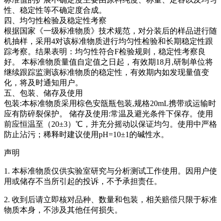
性、稳定性等不确定度合成。
四、均匀性检验及稳定性考察
根据国家《一级标准物质》技术规范，对分装后的样品进行随
机抽样，采用4对该标准物质进行均匀性检验和长期稳定性跟
踪考察。结果表明：均匀性符合F检验规则，稳定性考察良
好。
本标准物质量值自定值之日起，有效期18月,研制单位将
继续跟踪监测该标准物质的稳定性，有效期内如发现量值变
化，将及时通知用户。
五、包装、储存及使用
包装:本标准物质采用棕色安瓿瓶包装,规格20mL携带或运输时
应有防碎裂保护。 储存及使用:常温及避光条件下保存。使用
前应恒温至（20±3）℃，并充分摇动以保证均匀。使用中严格
防止沾污；稀释时建议使用pH=10±1的碱性水。
声明
1. 本标准物质仅供实验室研究与分析测试工作使用。因用户使
用或储存不当所引起的投诉，不予承担责任。
2. 收到后请立即核对品种、数量和包装，相关赔偿只限于标准
物质本身，不涉及其他任何损失。