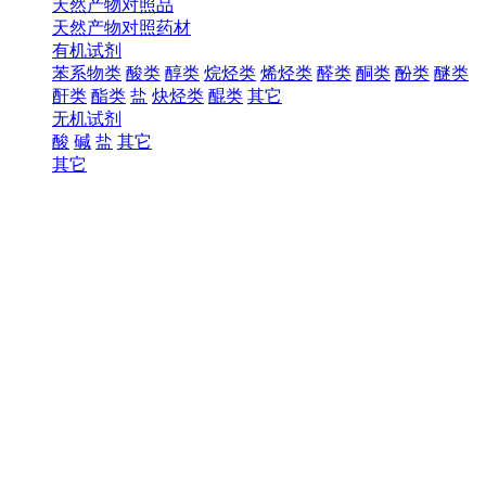
天然产物对照品
天然产物对照药材
有机试剂
苯系物类
酸类
醇类
烷烃类
烯烃类
醛类
酮类
酚类
醚类
酐类
酯类
盐
炔烃类
醌类
其它
无机试剂
酸
碱
盐
其它
其它