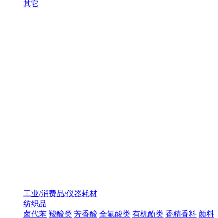
其它
工业/消费品/仪器耗材
纺织品
卤代苯
羧酸类
芳香酸
全氟酸类
有机酚类
香精香料
颜料