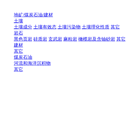
地矿/煤炭石油/建材
土壤
土壤成分
土壤有效态
土壤污染物
土壤理化性质
其它
岩石
黑色页岩
硅质岩
玄武岩
麻粒岩
橄榄岩及含铀砂岩
其它
建材
其它
煤炭石油
河流和海洋沉积物
其它