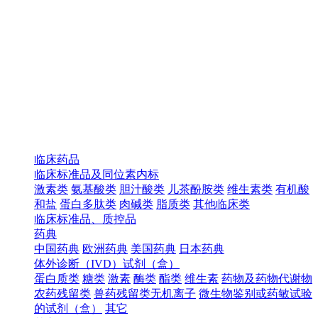
临床药品
临床标准品及同位素内标
激素类
氨基酸类
胆汁酸类
儿茶酚胺类
维生素类
有机酸
和盐
蛋白多肽类
肉碱类
脂质类
其他临床类
临床标准品、质控品
药典
中国药典
欧洲药典
美国药典
日本药典
体外诊断（IVD）试剂（盒）
蛋白质类
糖类
激素
酶类
酯类
维生素
药物及药物代谢物
农药残留类
兽药残留类无机离子
微生物鉴别或药敏试验
的试剂（盒）
其它