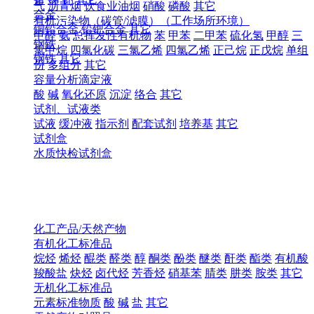
气
沥青烟
饮食业油烟
硝酸
磷酸
其它
合金
有机污染物（碳管/滤膜）（工作场所环境）
铜铅合金
铅钯合金
其它
甲醛
氨
总挥发性有机物
苯
甲苯
二甲苯
硫化氢
甲醇
三
钢铁
氯甲烷
四氯化碳
三氯乙烯
四氯乙烯
正己烷
正戊烷
单组
钢铁
其它
份
多组分
其它
容量分析滴定液
酸
碱
氧化还原
沉淀
络合
其它
试剂、试液类
试液
缓冲液
指示剂
配套试剂
培养基
其它
试剂盒
水质快检试剂盒
化工产品/天然产物
有机化工标准品
烷烃
烯烃
醌类
醛类
醇
酮类
酚类
醚类
酐类
酯类
有机酸
羧酸盐
炔烃
卤代烃
芳香烃
硝基苯
腈类
肼类
胺类
其它
无机化工标准品
元素标准物质
酸
碱
盐
其它