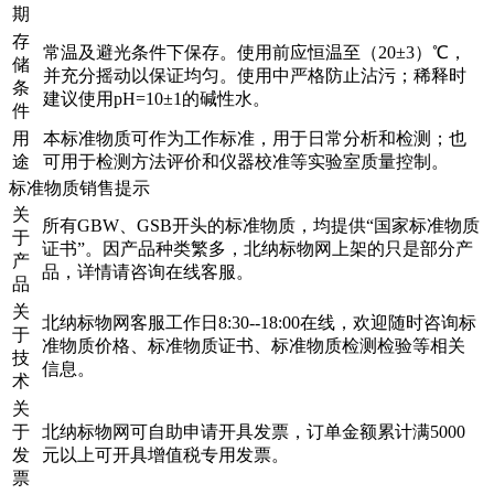
期
存
常温及避光条件下保存。使用前应恒温至（20±3）℃，
储
并充分摇动以保证均匀。使用中严格防止沾污；稀释时
条
建议使用pH=10±1的碱性水。
件
用
本标准物质可作为工作标准，用于日常分析和检测；也
途
可用于检测方法评价和仪器校准等实验室质量控制。
标准物质销售提示
关
所有GBW、GSB开头的标准物质，均提供“国家标准物质
于
证书”。因产品种类繁多，北纳标物网上架的只是部分产
产
品，详情请咨询在线客服。
品
关
北纳标物网客服工作日8:30--18:00在线，欢迎随时咨询标
于
准物质价格、标准物质证书、标准物质检测检验等相关
技
信息。
术
关
于
北纳标物网可自助申请开具发票，订单金额累计满5000
发
元以上可开具增值税专用发票。
票