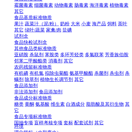
霉菌毒素
细菌毒素
动物毒素
肠毒素
海洋毒素
植物毒素
其它
食品基质标准物质
果汁
蔬菜汁（泥/粉）
奶粉
大米
小麦
海产品
饲料
茶叶
其它
绿叶/蔬菜
家禽/肉
盐碘
试剂盒
食品快检试剂盒
其他食品类标准物质
亚硝胺
杀鼠剂
苯胺类
多环芳烃类
多氯联苯
芳香族伯胺
邻苯二甲酸酯类
消毒剂
其它
农药残留标准物质
有机磷
有机氯
拟除虫菊酯
氨基甲酸酯
杀菌剂
杀虫剂
杀
螨剂
除草剂
植物生长调节剂
其它
食品添加剂
非法添加剂
食品添加剂
食品成分标准物质
糖类
黄酮
氨基酸
维生素
白酒成分
脂肪酸及其衍生物
其
它
食品专项标准物质
国抽专项
盲样考核专项
套标
配套试剂
其它
环境