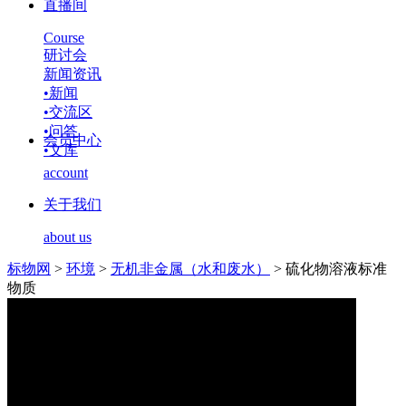
直播间
Course
研讨会
新闻资讯
•
新闻
•
交流区
•
问答
会员中心
•
文库
account
关于我们
about us
标物网
>
环境
>
无机非金属（水和废水）
>
硫化物溶液标准
物质