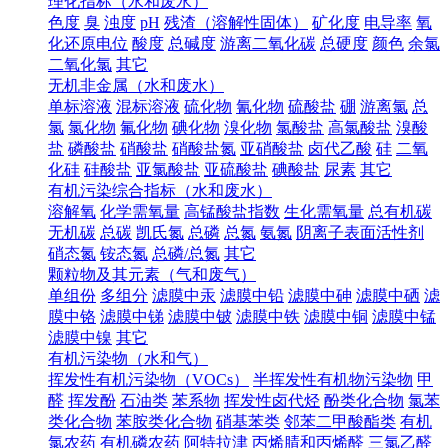
理化指标（水和废水）
色度
臭
浊度
pH
残渣（溶解性固体）
矿化度
电导率
氧
化还原电位
酸度
总碱度
游离二氧化碳
总硬度
颜色
余氯
二氧化氯
其它
无机非金属（水和废水）
单标溶液
混标溶液
硫化物
氰化物
硫酸盐
硼
游离氯
总
氯
氯化物
氟化物
碘化物
溴化物
氯酸盐
高氯酸盐
溴酸
盐
磷酸盐
硝酸盐
硝酸盐氮
亚硝酸盐
卤代乙酸
硅
二氧
化硅
硅酸盐
亚氯酸盐
亚硫酸盐
碘酸盐
尿素
其它
有机污染综合指标（水和废水）
溶解氧
化学需氧量
高锰酸盐指数
生化需氧量
总有机碳
无机碳
总碳
凯氏氮
总磷
总氮
氨氮
阴离子表面活性剂
硝态氮
铵态氮
总磷/总氮
其它
颗粒物及其元素（气和废气）
单组份
多组分
滤膜中汞
滤膜中铅
滤膜中砷
滤膜中硒
滤
膜中铬
滤膜中锑
滤膜中铍
滤膜中铁
滤膜中铜
滤膜中锰
滤膜中镍
其它
有机污染物（水和气）
挥发性有机污染物（VOCs）
半挥发性有机物污染物
甲
醛
挥发酚
石油类
苯系物
挥发性卤代烃
酚类化合物
氯苯
类化合物
苯胺类化合物
硝基苯类
邻苯二甲酸酯类
有机
氯农药
有机磷农药
阿特拉津
丙烯腈和丙烯醛
三氯乙醛