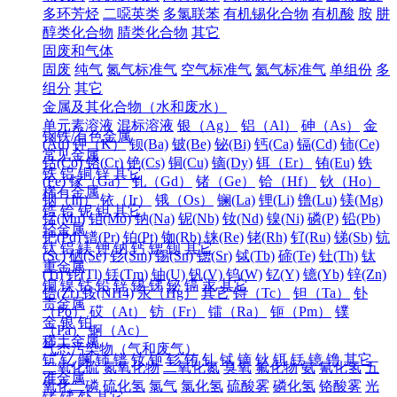
多环芳烃
二噁英类
多氯联苯
有机锡化合物
有机酸
胺
肼
醇类化合物
腈类化合物
其它
固废和气体
固废
纯气
氮气标准气
空气标准气
氦气标准气
单组份
多
组分
其它
金属及其化合物（水和废水）
单元素溶液
混标溶液
银（Ag）
铝（Al）
砷（As）
金
钢铁/有色金属
(Au)
钾（K）
钡(Ba)
铍(Be)
铋(Bi)
钙(Ca)
镉(Cd)
铈(Ce)
常见金属
钴(Co)
铬(Cr)
铯(Cs)
铜(Cu)
镝(Dy)
铒（Er）
铕(Eu)
铁
铁
铝
铜
锌
其它
(Fe)
镓（Ga）
钆（Gd）
锗（Ge）
铪（Hf）
钬（Ho）
稀有金属
铟（In）
铱（Ir）
锇（Os）
镧(La)
锂(Li)
镥(Lu)
镁(Mg)
锆
铪
铌
钽
其它
锰(Mn)
钼(Mo)
钠(Na)
铌(Nb)
钕(Nd)
镍(Ni)
磷(P)
铅(Pb)
轻金属
钯(Pd)
镨(Pr)
铂(Pt)
铷(Rb)
铼(Re)
铑(Rh)
钌(Ru)
锑(Sb)
钪
钛
铝
镁
钾
钠
钙
锶
钡
其它
(Sc)
硒(Se)
钐(Sm)
锡(Sn)
锶(Sr)
铽(Tb)
碲(Te)
钍(Th)
钛
重金属
(Ti)
铊(Tl)
铥(Tm)
铀(U)
钒(V)
钨(W)
钇(Y)
镱(Yb)
锌(Zn)
铜
镍
钴
铅
锌
锡
锑
铋
镉
汞
其它
锆(Zr)
铵(NH4)
汞（Hg）
其它
锝（Tc）
钽（Ta）
钋
贵金属
（Po）
砹（At）
钫（Fr）
镭（Ra）
钷（Pm）
镤
金
银
铂
（Pa）
锕（Ac）
稀土金属
气态污染物（气和废气）
钪
钇
镧
铈
镨
钕
钷
钐
铕
钆
铽
镝
钬
铒
铥
镱
镥
其它
二氧化硫
氮氧化物
二氧化氮
臭氧
氟化物
氨
氰化氢
五
准金属
氧化二磷
硫化氢
氯气
氯化氢
硫酸雾
磷化氢
铬酸雾
光
锗
锑
钋
其它