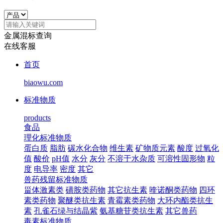
金属混标查询
在线客服
首页
biaowu.com
标准物质
products
食品
理化标准物质
蛋白质
脂肪
碳水化合物
维生素
矿物质元素
酸度
过氧化
值
酸价
pH值
水分
灰分
不溶于水杂质
可溶性固形物
粒
度
电导率
密度
其它
兽药残留标准物质
甾体激素类
磺胺类药物
其它抗生素
喹诺酮类药物
四环
素类药物
聚醚类抗生素
青霉素类药物
大环内酯类抗生
素
孔雀石绿与结晶紫
氨基糖苷类抗生素
其它兽药
毒素标准物质