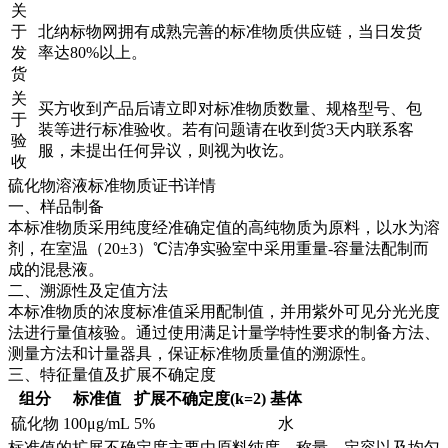
关
于
北纳标物网拥有成熟完善的标准物质供应链，当日发货
发
率达80%以上。
货
关
买方收到产品后请立即对标准物质数量、规格型号、包
于
装等进行标准验收。若有问题请在收到货3天内联系客
验
服，未提出任何异议，则视为收讫。
收
硫化物溶液标准物质证书详情
一、样品制备
本标准物质采用纯度经准确定值的高纯物质为原料，以水为溶
剂，在室温（20±3）℃洁净实验室中采用重量-容量法配制而
成的混悬液。
二、溯源性及定值方法
本标准物质的浓度标准值采用配制值，并用紫外可见分光光度
法进行量值核验。通过使用满足计量学特性要求的制备方法、
测量方法和计量器具，保证标准物质量值的溯源性。
三、特征量值及扩展不确定度
组分
标准值
扩展不确定度(k=2)
基体
硫化物
100μg/mL
5%
水
标准值的扩展不确定度主要由原料纯度、称量、定容以及均匀