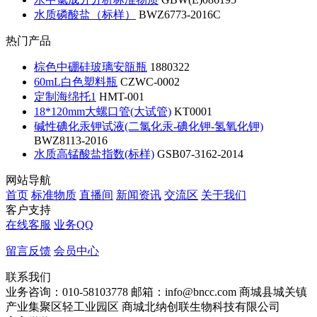
水质磷酸盐（标样）
BWZ6773-2016C
热门产品
棕色中硼硅玻璃安瓿瓶
1880322
60mL白色塑料瓶
CZWC-0002
定制海绵托1
HMT-001
18*120mm大螺口管(大试管)
KT0001
碱性碘化汞钾试液(二氯化汞-碘化钾-氢氧化钾)
BWZ8113-2016
水质高锰酸盐指数(标样)
GSB07-3162-2014
网站导航
首页
标准物质
直播间
新闻资讯
交流区
关于我们
客户支持
在线客服
业务QQ
留言反馈
会员中心
联系我们
业务咨询：010-58103778
邮箱：info@bncc.com
商城县城关镇
产业集聚区轻工业园区
商城北纳创联生物科技有限公司