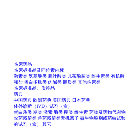
临床药品
临床标准品及同位素内标
激素类
氨基酸类
胆汁酸类
儿茶酚胺类
维生素类
有机酸
和盐
蛋白多肽类
肉碱类
脂质类
其他临床类
临床标准品、质控品
药典
中国药典
欧洲药典
美国药典
日本药典
体外诊断（IVD）试剂（盒）
蛋白质类
糖类
激素
酶类
酯类
维生素
药物及药物代谢物
农药残留类
兽药残留类无机离子
微生物鉴别或药敏试验
的试剂（盒）
其它