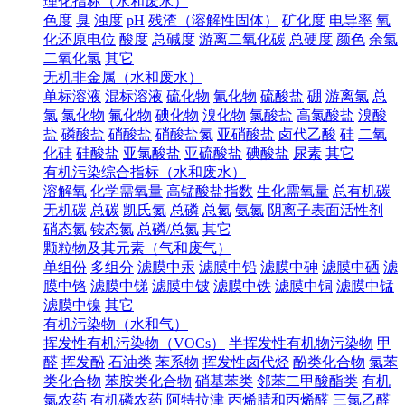
理化指标（水和废水）
色度
臭
浊度
pH
残渣（溶解性固体）
矿化度
电导率
氧
化还原电位
酸度
总碱度
游离二氧化碳
总硬度
颜色
余氯
二氧化氯
其它
无机非金属（水和废水）
单标溶液
混标溶液
硫化物
氰化物
硫酸盐
硼
游离氯
总
氯
氯化物
氟化物
碘化物
溴化物
氯酸盐
高氯酸盐
溴酸
盐
磷酸盐
硝酸盐
硝酸盐氮
亚硝酸盐
卤代乙酸
硅
二氧
化硅
硅酸盐
亚氯酸盐
亚硫酸盐
碘酸盐
尿素
其它
有机污染综合指标（水和废水）
溶解氧
化学需氧量
高锰酸盐指数
生化需氧量
总有机碳
无机碳
总碳
凯氏氮
总磷
总氮
氨氮
阴离子表面活性剂
硝态氮
铵态氮
总磷/总氮
其它
颗粒物及其元素（气和废气）
单组份
多组分
滤膜中汞
滤膜中铅
滤膜中砷
滤膜中硒
滤
膜中铬
滤膜中锑
滤膜中铍
滤膜中铁
滤膜中铜
滤膜中锰
滤膜中镍
其它
有机污染物（水和气）
挥发性有机污染物（VOCs）
半挥发性有机物污染物
甲
醛
挥发酚
石油类
苯系物
挥发性卤代烃
酚类化合物
氯苯
类化合物
苯胺类化合物
硝基苯类
邻苯二甲酸酯类
有机
氯农药
有机磷农药
阿特拉津
丙烯腈和丙烯醛
三氯乙醛