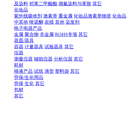
及染料
邻苯二甲酸酯
偶氮染料与苯胺
其它
化妆品
紫外线吸收剂
激素类
重金属
化妆品激素类物质
化妆品
中其他
喹诺酮
农残
其他
染发剂
电子电器产品
金属
聚合物
非金属
ROHS专项
其它
器皿/器具
容器
计量器具
试验器具
其它
仪器
测量仪器
辅助仪器
分析仪器
其它
耗材
移液产品
试纸
滴管
塑料袋
其它
劳保/生化用品
劳保
生化
其它
包材
其它