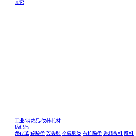
其它
工业/消费品/仪器耗材
纺织品
卤代苯
羧酸类
芳香酸
全氟酸类
有机酚类
香精香料
颜料