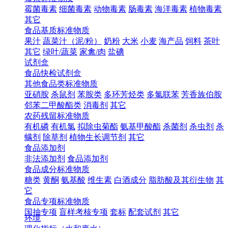
霉菌毒素
细菌毒素
动物毒素
肠毒素
海洋毒素
植物毒素
其它
食品基质标准物质
果汁
蔬菜汁（泥/粉）
奶粉
大米
小麦
海产品
饲料
茶叶
其它
绿叶/蔬菜
家禽/肉
盐碘
试剂盒
食品快检试剂盒
其他食品类标准物质
亚硝胺
杀鼠剂
苯胺类
多环芳烃类
多氯联苯
芳香族伯胺
邻苯二甲酸酯类
消毒剂
其它
农药残留标准物质
有机磷
有机氯
拟除虫菊酯
氨基甲酸酯
杀菌剂
杀虫剂
杀
螨剂
除草剂
植物生长调节剂
其它
食品添加剂
非法添加剂
食品添加剂
食品成分标准物质
糖类
黄酮
氨基酸
维生素
白酒成分
脂肪酸及其衍生物
其
它
食品专项标准物质
国抽专项
盲样考核专项
套标
配套试剂
其它
环境