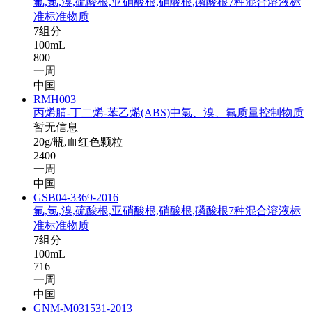
氟,氯,溴,硫酸根,亚硝酸根,硝酸根,磷酸根7种混合溶液标
准标准物质
7组分
100mL
800
一周
中国
RMH003
丙烯腈-丁二烯-苯乙烯(ABS)中氯、溴、氟质量控制物质
暂无信息
20g/瓶,血红色颗粒
2400
一周
中国
GSB04-3369-2016
氟,氯,溴,硫酸根,亚硝酸根,硝酸根,磷酸根7种混合溶液标
准标准物质
7组分
100mL
716
一周
中国
GNM-M031531-2013