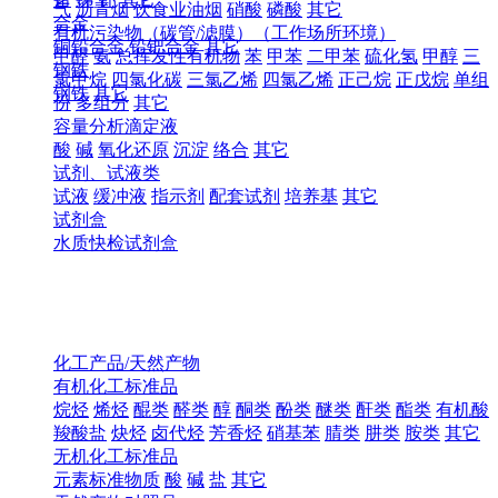
气
沥青烟
饮食业油烟
硝酸
磷酸
其它
合金
有机污染物（碳管/滤膜）（工作场所环境）
铜铅合金
铅钯合金
其它
甲醛
氨
总挥发性有机物
苯
甲苯
二甲苯
硫化氢
甲醇
三
钢铁
氯甲烷
四氯化碳
三氯乙烯
四氯乙烯
正己烷
正戊烷
单组
钢铁
其它
份
多组分
其它
容量分析滴定液
酸
碱
氧化还原
沉淀
络合
其它
试剂、试液类
试液
缓冲液
指示剂
配套试剂
培养基
其它
试剂盒
水质快检试剂盒
化工产品/天然产物
有机化工标准品
烷烃
烯烃
醌类
醛类
醇
酮类
酚类
醚类
酐类
酯类
有机酸
羧酸盐
炔烃
卤代烃
芳香烃
硝基苯
腈类
肼类
胺类
其它
无机化工标准品
元素标准物质
酸
碱
盐
其它