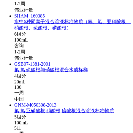
1-2周
伟业计量
SHAM_160385
水中6种阴离子混合溶液标准物质（氟、氯、亚硝酸根、
硝酸根、硫酸根、磷酸根）
6组分
100mL
咨询
1-2周
伟业计量
GSB07-1381-2001
氟,氯,硫酸根与硝酸根混合水质标样
4组分
20mL
130
一周
中国
GNM-M050308-2013
氟,氯,亚硝酸根,硝酸根,硫酸根混合溶液标准物质
5组分
100mL
511