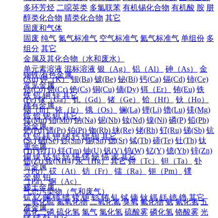
多环芳烃
二噁英类
多氯联苯
有机锡化合物
有机酸
胺
肼
醇类化合物
腈类化合物
其它
固废和气体
固废
纯气
氮气标准气
空气标准气
氦气标准气
单组份
多
组分
其它
金属及其化合物（水和废水）
单元素溶液
混标溶液
银（Ag）
铝（Al）
砷（As）
金
钢铁/有色金属
(Au)
钾（K）
钡(Ba)
铍(Be)
铋(Bi)
钙(Ca)
镉(Cd)
铈(Ce)
常见金属
钴(Co)
铬(Cr)
铯(Cs)
铜(Cu)
镝(Dy)
铒（Er）
铕(Eu)
铁
铁
铝
铜
锌
其它
(Fe)
镓（Ga）
钆（Gd）
锗（Ge）
铪（Hf）
钬（Ho）
稀有金属
铟（In）
铱（Ir）
锇（Os）
镧(La)
锂(Li)
镥(Lu)
镁(Mg)
锆
铪
铌
钽
其它
锰(Mn)
钼(Mo)
钠(Na)
铌(Nb)
钕(Nd)
镍(Ni)
磷(P)
铅(Pb)
轻金属
钯(Pd)
镨(Pr)
铂(Pt)
铷(Rb)
铼(Re)
铑(Rh)
钌(Ru)
锑(Sb)
钪
钛
铝
镁
钾
钠
钙
锶
钡
其它
(Sc)
硒(Se)
钐(Sm)
锡(Sn)
锶(Sr)
铽(Tb)
碲(Te)
钍(Th)
钛
重金属
(Ti)
铊(Tl)
铥(Tm)
铀(U)
钒(V)
钨(W)
钇(Y)
镱(Yb)
锌(Zn)
铜
镍
钴
铅
锌
锡
锑
铋
镉
汞
其它
锆(Zr)
铵(NH4)
汞（Hg）
其它
锝（Tc）
钽（Ta）
钋
贵金属
（Po）
砹（At）
钫（Fr）
镭（Ra）
钷（Pm）
镤
金
银
铂
（Pa）
锕（Ac）
稀土金属
气态污染物（气和废气）
钪
钇
镧
铈
镨
钕
钷
钐
铕
钆
铽
镝
钬
铒
铥
镱
镥
其它
二氧化硫
氮氧化物
二氧化氮
臭氧
氟化物
氨
氰化氢
五
准金属
氧化二磷
硫化氢
氯气
氯化氢
硫酸雾
磷化氢
铬酸雾
光
锗
锑
钋
其它