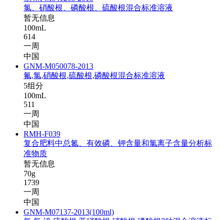
氯、硝酸根、磷酸根、硫酸根混合标准溶液
暂无信息
100mL
614
一周
中国
GNM-M050078-2013
氟,氯,硝酸根,硫酸根,磷酸根混合标准溶液
5组分
100mL
511
一周
中国
RMH-F039
复合肥料中总氮、有效磷、钾含量和氯离子含量分析标
准物质
暂无信息
70g
1739
一周
中国
GNM-M07137-2013(100ml)