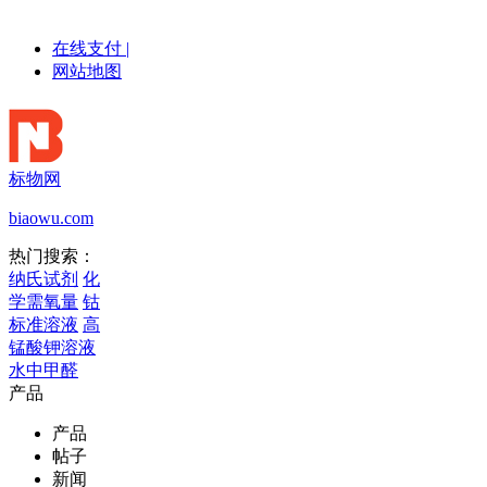
在线支付
|
网站地图
标物网
biaowu.com
热门搜索：
纳氏试剂
化
学需氧量
钴
标准溶液
高
锰酸钾溶液
水中甲醛
产品
产品
帖子
新闻