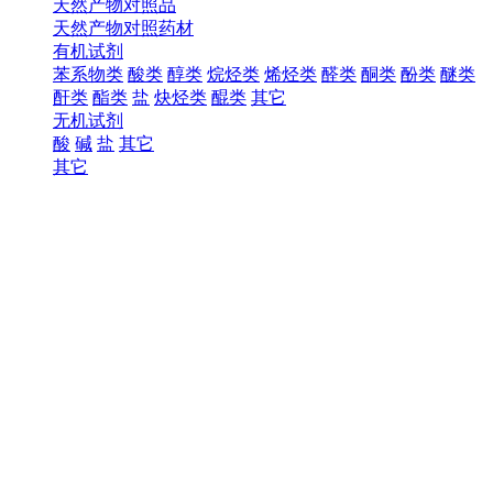
天然产物对照品
天然产物对照药材
有机试剂
苯系物类
酸类
醇类
烷烃类
烯烃类
醛类
酮类
酚类
醚类
酐类
酯类
盐
炔烃类
醌类
其它
无机试剂
酸
碱
盐
其它
其它