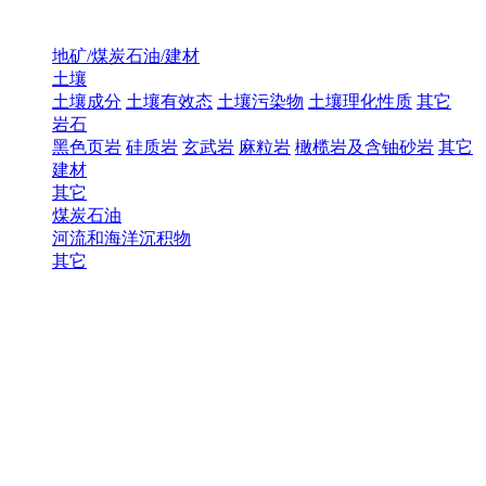
地矿/煤炭石油/建材
土壤
土壤成分
土壤有效态
土壤污染物
土壤理化性质
其它
岩石
黑色页岩
硅质岩
玄武岩
麻粒岩
橄榄岩及含铀砂岩
其它
建材
其它
煤炭石油
河流和海洋沉积物
其它