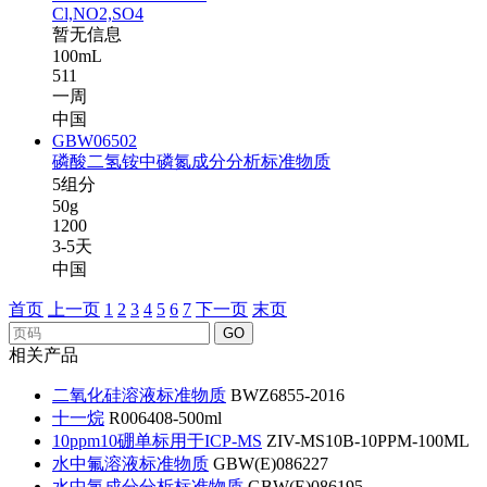
Cl,NO2,SO4
暂无信息
100mL
511
一周
中国
GBW06502
磷酸二氢铵中磷氮成分分析标准物质
5组分
50g
1200
3-5天
中国
首页
上一页
1
2
3
4
5
6
7
下一页
末页
GO
相关产品
二氧化硅溶液标准物质
BWZ6855-2016
十一烷
R006408-500ml
10ppm10硼单标用于ICP-MS
ZIV-MS10B-10PPM-100ML
水中氟溶液标准物质
GBW(E)086227
水中氯成分分析标准物质
GBW(E)086195