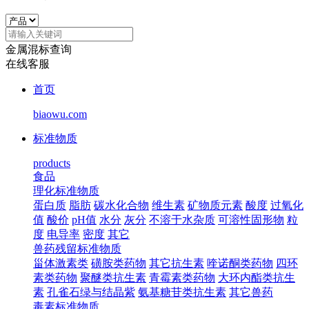
金属混标查询
在线客服
首页
biaowu.com
标准物质
products
食品
理化标准物质
蛋白质
脂肪
碳水化合物
维生素
矿物质元素
酸度
过氧化
值
酸价
pH值
水分
灰分
不溶于水杂质
可溶性固形物
粒
度
电导率
密度
其它
兽药残留标准物质
甾体激素类
磺胺类药物
其它抗生素
喹诺酮类药物
四环
素类药物
聚醚类抗生素
青霉素类药物
大环内酯类抗生
素
孔雀石绿与结晶紫
氨基糖苷类抗生素
其它兽药
毒素标准物质