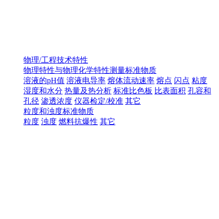
物理/工程技术特性
物理特性与物理化学特性测量标准物质
溶液的pH值
溶液电导率
熔体流动速率
熔点
闪点
粘度
湿度和水分
热量及热分析
标准比色板
比表面积
孔容和
孔径
渗透浓度
仪器检定/校准
其它
粒度和浊度标准物质
粒度
浊度
燃料抗爆性
其它