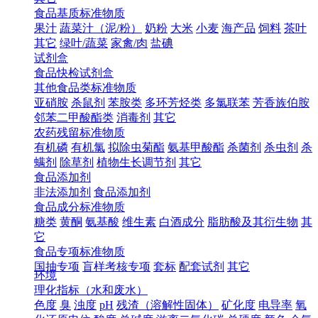
食品基质标准物质
果汁
蔬菜汁（泥/粉）
奶粉
大米
小麦
海产品
饲料
茶叶
其它
绿叶/蔬菜
家禽/肉
盐碘
试剂盒
食品快检试剂盒
其他食品类标准物质
亚硝胺
杀鼠剂
苯胺类
多环芳烃类
多氯联苯
芳香族伯胺
邻苯二甲酸酯类
消毒剂
其它
农药残留标准物质
有机磷
有机氯
拟除虫菊酯
氨基甲酸酯
杀菌剂
杀虫剂
杀
螨剂
除草剂
植物生长调节剂
其它
食品添加剂
非法添加剂
食品添加剂
食品成分标准物质
糖类
黄酮
氨基酸
维生素
白酒成分
脂肪酸及其衍生物
其
它
食品专项标准物质
国抽专项
盲样考核专项
套标
配套试剂
其它
环境
理化指标（水和废水）
色度
臭
浊度
pH
残渣（溶解性固体）
矿化度
电导率
氧