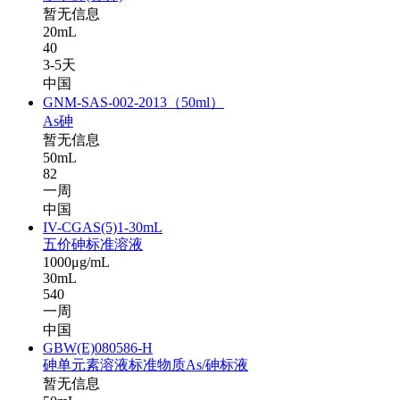
暂无信息
20mL
40
3-5天
中国
GNM-SAS-002-2013（50ml）
As砷
暂无信息
50mL
82
一周
中国
IV-CGAS(5)1-30mL
五价砷标准溶液
1000μg/mL
30mL
540
一周
中国
GBW(E)080586-H
砷单元素溶液标准物质As/砷标液
暂无信息