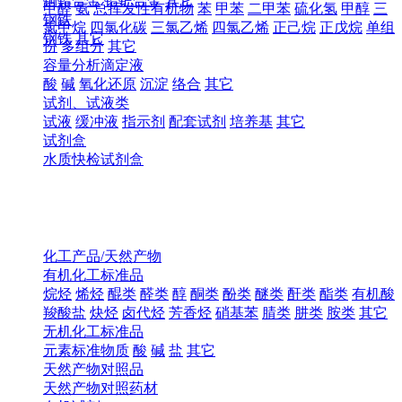
铜铅合金
铅钯合金
其它
甲醛
氨
总挥发性有机物
苯
甲苯
二甲苯
硫化氢
甲醇
三
钢铁
氯甲烷
四氯化碳
三氯乙烯
四氯乙烯
正己烷
正戊烷
单组
钢铁
其它
份
多组分
其它
容量分析滴定液
酸
碱
氧化还原
沉淀
络合
其它
试剂、试液类
试液
缓冲液
指示剂
配套试剂
培养基
其它
试剂盒
水质快检试剂盒
化工产品/天然产物
有机化工标准品
烷烃
烯烃
醌类
醛类
醇
酮类
酚类
醚类
酐类
酯类
有机酸
羧酸盐
炔烃
卤代烃
芳香烃
硝基苯
腈类
肼类
胺类
其它
无机化工标准品
元素标准物质
酸
碱
盐
其它
天然产物对照品
天然产物对照药材