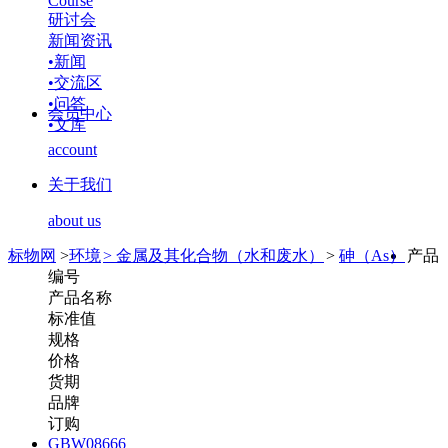
Course
研讨会
新闻资讯
•
新闻
•
交流区
•
问答
会员中心
•
文库
account
关于我们
about us
标物网
>
环境
>
金属及其化合物（水和废水）
>
砷（As）
产品
编号
产品名称
标准值
规格
价格
货期
品牌
订购
GBW08666