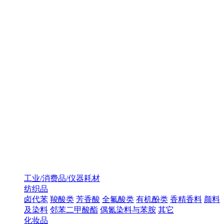
工业/消费品/仪器耗材
纺织品
卤代苯
羧酸类
芳香酸
全氟酸类
有机酚类
香精香料
颜料
及染料
邻苯二甲酸酯
偶氮染料与苯胺
其它
化妆品