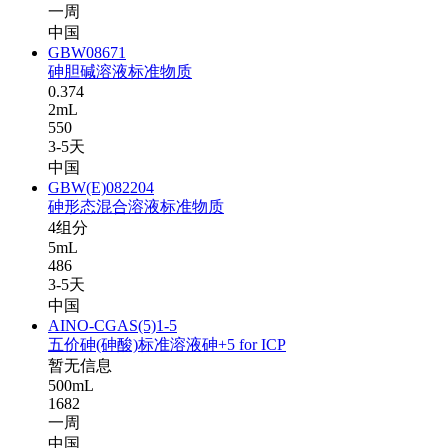
一周
中国
GBW08671
砷胆碱溶液标准物质
0.374
2mL
550
3-5天
中国
GBW(E)082204
砷形态混合溶液标准物质
4组分
5mL
486
3-5天
中国
AINO-CGAS(5)1-5
五价砷(砷酸)标准溶液砷+5 for ICP
暂无信息
500mL
1682
一周
中国