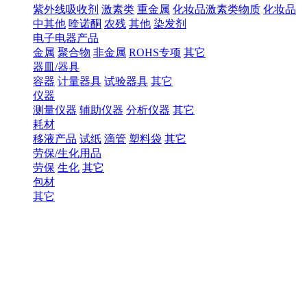
紫外线吸收剂
激素类
重金属
化妆品激素类物质
化妆品
中其他
喹诺酮
农残
其他
染发剂
电子电器产品
金属
聚合物
非金属
ROHS专项
其它
器皿/器具
容器
计量器具
试验器具
其它
仪器
测量仪器
辅助仪器
分析仪器
其它
耗材
移液产品
试纸
滴管
塑料袋
其它
劳保/生化用品
劳保
生化
其它
包材
其它