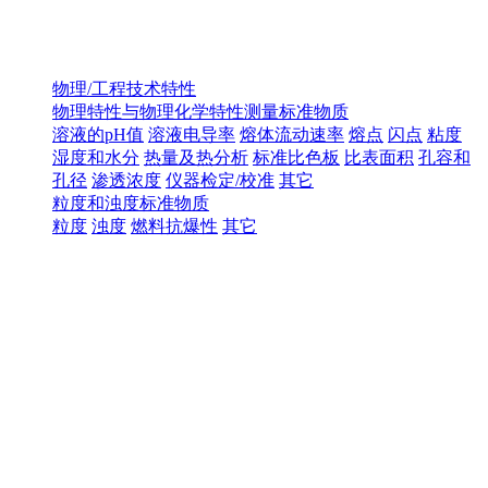
物理/工程技术特性
物理特性与物理化学特性测量标准物质
溶液的pH值
溶液电导率
熔体流动速率
熔点
闪点
粘度
湿度和水分
热量及热分析
标准比色板
比表面积
孔容和
孔径
渗透浓度
仪器检定/校准
其它
粒度和浊度标准物质
粒度
浊度
燃料抗爆性
其它