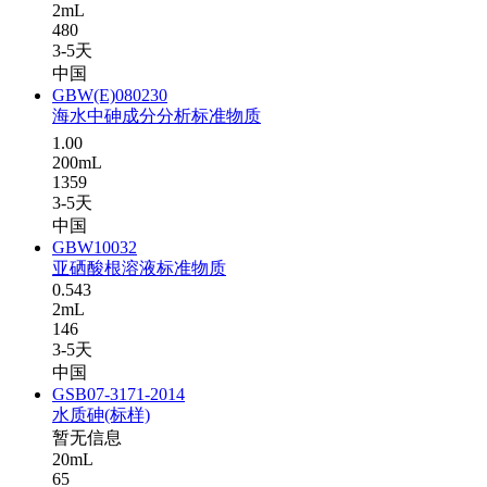
2mL
480
3-5天
中国
GBW(E)080230
海水中砷成分分析标准物质
1.00
200mL
1359
3-5天
中国
GBW10032
亚硒酸根溶液标准物质
0.543
2mL
146
3-5天
中国
GSB07-3171-2014
水质砷(标样)
暂无信息
20mL
65