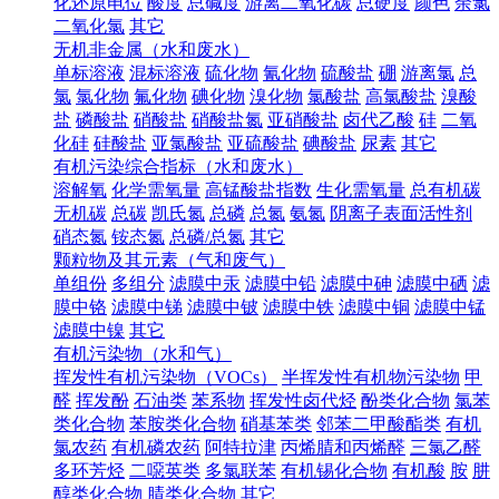
化还原电位
酸度
总碱度
游离二氧化碳
总硬度
颜色
余氯
二氧化氯
其它
无机非金属（水和废水）
单标溶液
混标溶液
硫化物
氰化物
硫酸盐
硼
游离氯
总
氯
氯化物
氟化物
碘化物
溴化物
氯酸盐
高氯酸盐
溴酸
盐
磷酸盐
硝酸盐
硝酸盐氮
亚硝酸盐
卤代乙酸
硅
二氧
化硅
硅酸盐
亚氯酸盐
亚硫酸盐
碘酸盐
尿素
其它
有机污染综合指标（水和废水）
溶解氧
化学需氧量
高锰酸盐指数
生化需氧量
总有机碳
无机碳
总碳
凯氏氮
总磷
总氮
氨氮
阴离子表面活性剂
硝态氮
铵态氮
总磷/总氮
其它
颗粒物及其元素（气和废气）
单组份
多组分
滤膜中汞
滤膜中铅
滤膜中砷
滤膜中硒
滤
膜中铬
滤膜中锑
滤膜中铍
滤膜中铁
滤膜中铜
滤膜中锰
滤膜中镍
其它
有机污染物（水和气）
挥发性有机污染物（VOCs）
半挥发性有机物污染物
甲
醛
挥发酚
石油类
苯系物
挥发性卤代烃
酚类化合物
氯苯
类化合物
苯胺类化合物
硝基苯类
邻苯二甲酸酯类
有机
氯农药
有机磷农药
阿特拉津
丙烯腈和丙烯醛
三氯乙醛
多环芳烃
二噁英类
多氯联苯
有机锡化合物
有机酸
胺
肼
醇类化合物
腈类化合物
其它