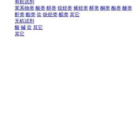
有机试剂
苯系物类
酸类
醇类
烷烃类
烯烃类
醛类
酮类
酚类
醚类
酐类
酯类
盐
炔烃类
醌类
其它
无机试剂
酸
碱
盐
其它
其它