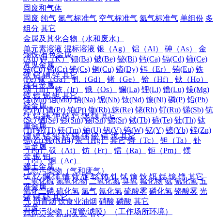
固废和气体
固废
纯气
氮气标准气
空气标准气
氦气标准气
单组份
多
组分
其它
金属及其化合物（水和废水）
单元素溶液
混标溶液
银（Ag）
铝（Al）
砷（As）
金
钢铁/有色金属
(Au)
钾（K）
钡(Ba)
铍(Be)
铋(Bi)
钙(Ca)
镉(Cd)
铈(Ce)
常见金属
钴(Co)
铬(Cr)
铯(Cs)
铜(Cu)
镝(Dy)
铒（Er）
铕(Eu)
铁
铁
铝
铜
锌
其它
(Fe)
镓（Ga）
钆（Gd）
锗（Ge）
铪（Hf）
钬（Ho）
稀有金属
铟（In）
铱（Ir）
锇（Os）
镧(La)
锂(Li)
镥(Lu)
镁(Mg)
锆
铪
铌
钽
其它
锰(Mn)
钼(Mo)
钠(Na)
铌(Nb)
钕(Nd)
镍(Ni)
磷(P)
铅(Pb)
轻金属
钯(Pd)
镨(Pr)
铂(Pt)
铷(Rb)
铼(Re)
铑(Rh)
钌(Ru)
锑(Sb)
钪
钛
铝
镁
钾
钠
钙
锶
钡
其它
(Sc)
硒(Se)
钐(Sm)
锡(Sn)
锶(Sr)
铽(Tb)
碲(Te)
钍(Th)
钛
重金属
(Ti)
铊(Tl)
铥(Tm)
铀(U)
钒(V)
钨(W)
钇(Y)
镱(Yb)
锌(Zn)
铜
镍
钴
铅
锌
锡
锑
铋
镉
汞
其它
锆(Zr)
铵(NH4)
汞（Hg）
其它
锝（Tc）
钽（Ta）
钋
贵金属
（Po）
砹（At）
钫（Fr）
镭（Ra）
钷（Pm）
镤
金
银
铂
（Pa）
锕（Ac）
稀土金属
气态污染物（气和废气）
钪
钇
镧
铈
镨
钕
钷
钐
铕
钆
铽
镝
钬
铒
铥
镱
镥
其它
二氧化硫
氮氧化物
二氧化氮
臭氧
氟化物
氨
氰化氢
五
准金属
氧化二磷
硫化氢
氯气
氯化氢
硫酸雾
磷化氢
铬酸雾
光
锗
锑
钋
其它
气
沥青烟
饮食业油烟
硝酸
磷酸
其它
合金
有机污染物（碳管/滤膜）（工作场所环境）