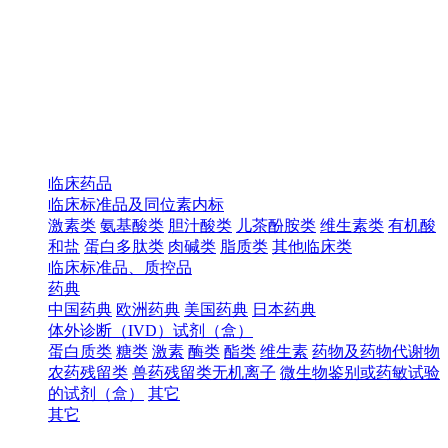
临床药品
临床标准品及同位素内标
激素类
氨基酸类
胆汁酸类
儿茶酚胺类
维生素类
有机酸
和盐
蛋白多肽类
肉碱类
脂质类
其他临床类
临床标准品、质控品
药典
中国药典
欧洲药典
美国药典
日本药典
体外诊断（IVD）试剂（盒）
蛋白质类
糖类
激素
酶类
酯类
维生素
药物及药物代谢物
农药残留类
兽药残留类无机离子
微生物鉴别或药敏试验
的试剂（盒）
其它
其它