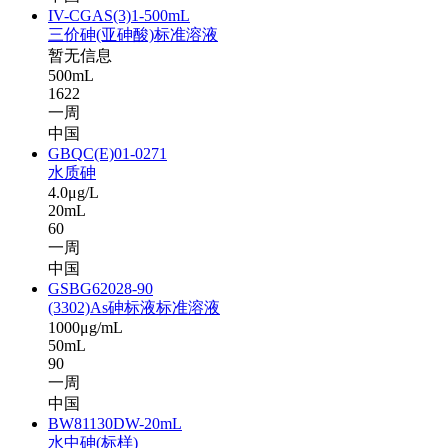
IV-CGAS(3)1-500mL
三价砷(亚砷酸)标准溶液
暂无信息
500mL
1622
一周
中国
GBQC(E)01-0271
水质砷
4.0μg/L
20mL
60
一周
中国
GSBG62028-90
(3302)As砷标液标准溶液
1000μg/mL
50mL
90
一周
中国
BW81130DW-20mL
水中砷(标样)