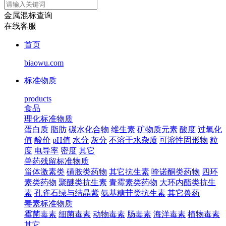
金属混标查询
在线客服
首页
biaowu.com
标准物质
products
食品
理化标准物质
蛋白质
脂肪
碳水化合物
维生素
矿物质元素
酸度
过氧化
值
酸价
pH值
水分
灰分
不溶于水杂质
可溶性固形物
粒
度
电导率
密度
其它
兽药残留标准物质
甾体激素类
磺胺类药物
其它抗生素
喹诺酮类药物
四环
素类药物
聚醚类抗生素
青霉素类药物
大环内酯类抗生
素
孔雀石绿与结晶紫
氨基糖苷类抗生素
其它兽药
毒素标准物质
霉菌毒素
细菌毒素
动物毒素
肠毒素
海洋毒素
植物毒素
其它