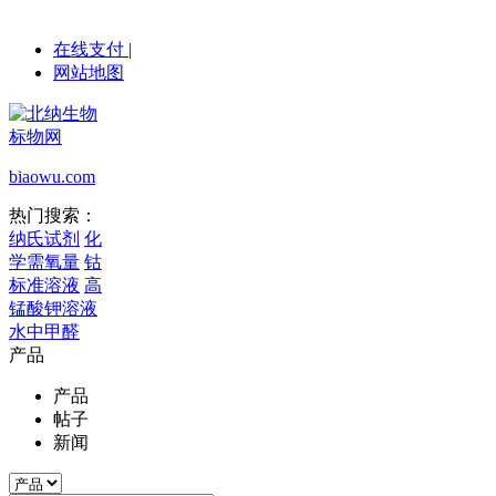
在线支付
|
网站地图
标物网
biaowu.com
热门搜索：
纳氏试剂
化
学需氧量
钴
标准溶液
高
锰酸钾溶液
水中甲醛
产品
产品
帖子
新闻