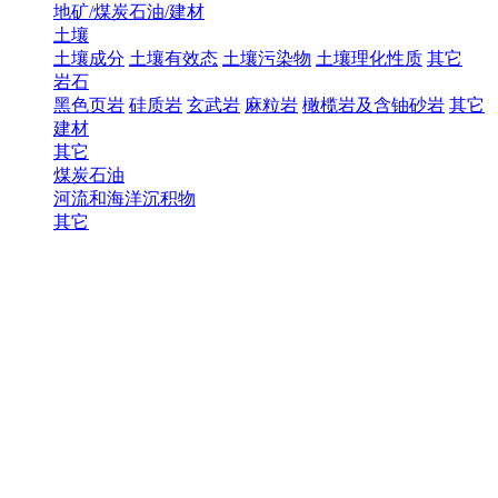
地矿/煤炭石油/建材
土壤
土壤成分
土壤有效态
土壤污染物
土壤理化性质
其它
岩石
黑色页岩
硅质岩
玄武岩
麻粒岩
橄榄岩及含铀砂岩
其它
建材
其它
煤炭石油
河流和海洋沉积物
其它