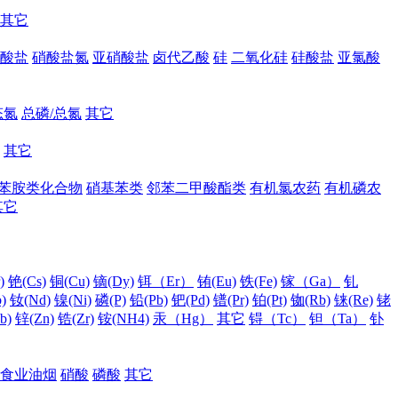
其它
酸盐
硝酸盐氮
亚硝酸盐
卤代乙酸
硅
二氧化硅
硅酸盐
亚氯酸
态氮
总磷/总氮
其它
其它
苯胺类化合物
硝基苯类
邻苯二甲酸酯类
有机氯农药
有机磷农
其它
)
铯(Cs)
铜(Cu)
镝(Dy)
铒（Er）
铕(Eu)
铁(Fe)
镓（Ga）
钆
)
钕(Nd)
镍(Ni)
磷(P)
铅(Pb)
钯(Pd)
镨(Pr)
铂(Pt)
铷(Rb)
铼(Re)
铑
b)
锌(Zn)
锆(Zr)
铵(NH4)
汞（Hg）
其它
锝（Tc）
钽（Ta）
钋
食业油烟
硝酸
磷酸
其它