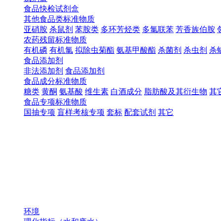
食品快检试剂盒
其他食品类标准物质
亚硝胺
杀鼠剂
苯胺类
多环芳烃类
多氯联苯
芳香族伯胺
农药残留标准物质
有机磷
有机氯
拟除虫菊酯
氨基甲酸酯
杀菌剂
杀虫剂
杀
食品添加剂
非法添加剂
食品添加剂
食品成分标准物质
糖类
黄酮
氨基酸
维生素
白酒成分
脂肪酸及其衍生物
其
食品专项标准物质
国抽专项
盲样考核专项
套标
配套试剂
其它
环境