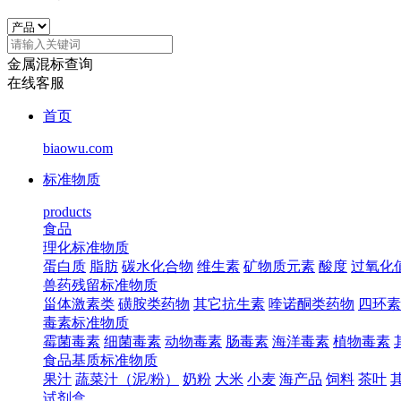
金属混标查询
在线客服
首页
biaowu.com
标准物质
products
食品
理化标准物质
蛋白质
脂肪
碳水化合物
维生素
矿物质元素
酸度
过氧化
兽药残留标准物质
甾体激素类
磺胺类药物
其它抗生素
喹诺酮类药物
四环素
毒素标准物质
霉菌毒素
细菌毒素
动物毒素
肠毒素
海洋毒素
植物毒素
食品基质标准物质
果汁
蔬菜汁（泥/粉）
奶粉
大米
小麦
海产品
饲料
茶叶
试剂盒