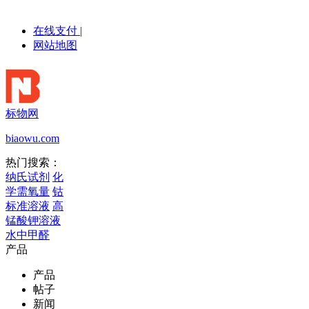
在线支付
|
网站地图
标物网
biaowu.com
热门搜索：
纳氏试剂
化
学需氧量
钴
标准溶液
高
锰酸钾溶液
水中甲醛
产品
产品
帖子
新闻