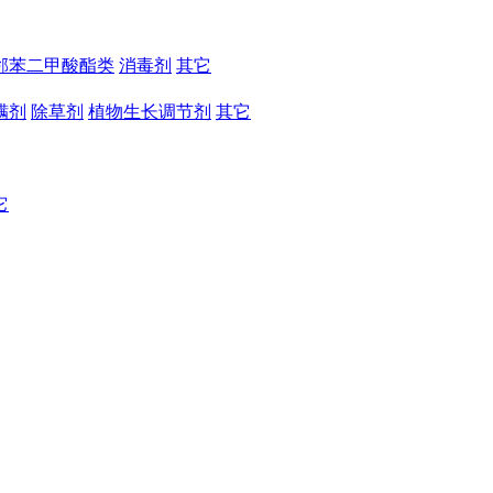
邻苯二甲酸酯类
消毒剂
其它
螨剂
除草剂
植物生长调节剂
其它
它