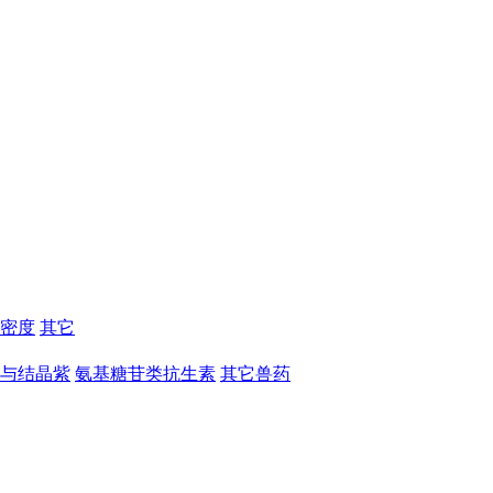
密度
其它
与结晶紫
氨基糖苷类抗生素
其它兽药