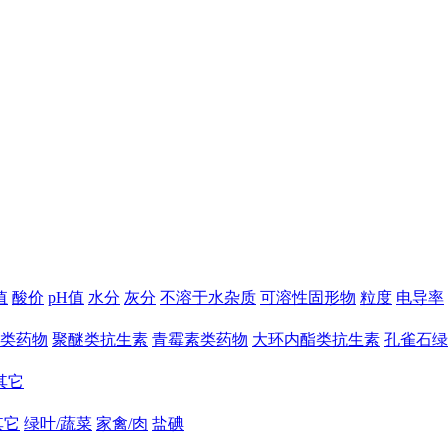
值
酸价
pH值
水分
灰分
不溶于水杂质
可溶性固形物
粒度
电导率
类药物
聚醚类抗生素
青霉素类药物
大环内酯类抗生素
孔雀石绿
其它
其它
绿叶/蔬菜
家禽/肉
盐碘