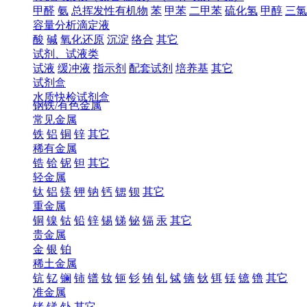
甲醛
氨
总挥发性有机物
苯
甲苯
二甲苯
硫化氢
甲醇
三氯
容量分析滴定液
酸
碱
氧化还原
沉淀
络合
其它
试剂、试液类
试液
缓冲液
指示剂
配套试剂
培养基
其它
试剂盒
水质快检试剂盒
钢铁/有色金属
常见金属
铁
铝
铜
锌
其它
稀有金属
锆
铪
铌
钽
其它
轻金属
钛
铝
镁
钾
钠
钙
锶
钡
其它
重金属
铜
镍
钴
铅
锌
锡
锑
铋
镉
汞
其它
贵金属
金
银
铂
稀土金属
钪
钇
镧
铈
镨
钕
钷
钐
铕
钆
铽
镝
钬
铒
铥
镱
镥
其它
准金属
锗
锑
钋
其它