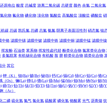
还原电位
酸度
总碱度
游离二氧化碳
总硬度
颜色
余氯
二氧化氯
氯化物
氟化物
碘化物
溴化物
氯酸盐
高氯酸盐
溴酸盐
磷酸盐
硝
无机碳
总碳
凯氏氮
总磷
总氮
氨氮
阴离子表面活性剂
硝态氮
铵
膜中铬
滤膜中锑
滤膜中铍
滤膜中铁
滤膜中铜
滤膜中锰
滤膜中镍
醛
挥发酚
石油类
苯系物
挥发性卤代烃
酚类化合物
氯苯类化合物
类
多氯联苯
有机锡化合物
有机酸
胺
肼
醇类化合物
腈类化合物
组分
其它
)
钾（K）
钡(Ba)
铍(Be)
铋(Bi)
钙(Ca)
镉(Cd)
铈(Ce)
钴(Co)
铬(Cr
锇（Os）
镧(La)
锂(Li)
镥(Lu)
镁(Mg)
锰(Mn)
钼(Mo)
钠(Na)
铌(Nb
)
碲(Te)
钍(Th)
钛(Ti)
铊(Tl)
铥(Tm)
铀(U)
钒(V)
钨(W)
钇(Y)
镱(Y
锕（Ac）
化二磷
硫化氢
氯气
氯化氢
硫酸雾
磷化氢
铬酸雾
光气
沥青烟
饮