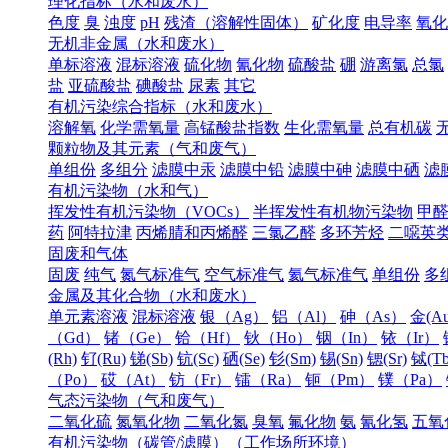
理化指标（水和废水）
色度
臭
浊度
pH
残渣（溶解性固体）
矿化度
电导率
氧化
无机非金属（水和废水）
单标溶液
混标溶液
硫化物
氰化物
硫酸盐
硼
游离氯
总氯
盐
亚硫酸盐
碘酸盐
尿素
其它
有机污染综合指标（水和废水）
溶解氧
化学需氧量
高锰酸盐指数
生化需氧量
总有机碳
颗粒物及其元素（气和废气）
单组份
多组分
滤膜中汞
滤膜中铅
滤膜中砷
滤膜中硒
滤
有机污染物（水和气）
挥发性有机污染物（VOCs）
半挥发性有机物污染物
甲
药
阿特拉津
丙烯腈和丙烯醛
三氯乙醛
多环芳烃
二噁英
固废和气体
固废
纯气
氮气标准气
空气标准气
氦气标准气
单组份
多
金属及其化合物（水和废水）
单元素溶液
混标溶液
银（Ag）
铝（Al）
砷（As）
金(Au
（Gd）
锗（Ge）
铪（Hf）
钬（Ho）
铟（In）
铱（Ir）
(Rh)
钌(Ru)
锑(Sb)
钪(Sc)
硒(Se)
钐(Sm)
锡(Sn)
锶(Sr)
铽(Tb
（Po）
砹（At）
钫（Fr）
镭（Ra）
钷（Pm）
镤（Pa）
气态污染物（气和废气）
二氧化硫
氮氧化物
二氧化氮
臭氧
氟化物
氨
氰化氢
五氧
有机污染物（碳管/滤膜）（工作场所环境）