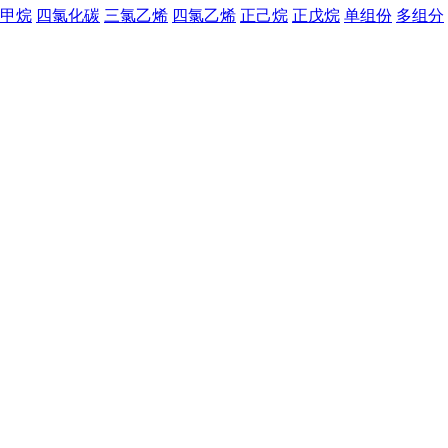
甲烷
四氯化碳
三氯乙烯
四氯乙烯
正己烷
正戊烷
单组份
多组分