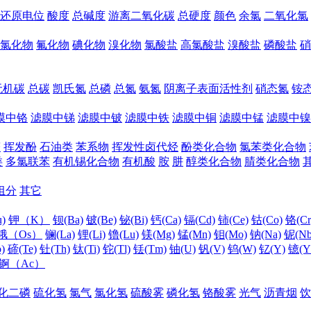
还原电位
酸度
总碱度
游离二氧化碳
总硬度
颜色
余氯
二氧化氯
氯化物
氟化物
碘化物
溴化物
氯酸盐
高氯酸盐
溴酸盐
磷酸盐
硝
无机碳
总碳
凯氏氮
总磷
总氮
氨氮
阴离子表面活性剂
硝态氮
铵
膜中铬
滤膜中锑
滤膜中铍
滤膜中铁
滤膜中铜
滤膜中锰
滤膜中镍
醛
挥发酚
石油类
苯系物
挥发性卤代烃
酚类化合物
氯苯类化合物
类
多氯联苯
有机锡化合物
有机酸
胺
肼
醇类化合物
腈类化合物
组分
其它
)
钾（K）
钡(Ba)
铍(Be)
铋(Bi)
钙(Ca)
镉(Cd)
铈(Ce)
钴(Co)
铬(Cr
锇（Os）
镧(La)
锂(Li)
镥(Lu)
镁(Mg)
锰(Mn)
钼(Mo)
钠(Na)
铌(Nb
)
碲(Te)
钍(Th)
钛(Ti)
铊(Tl)
铥(Tm)
铀(U)
钒(V)
钨(W)
钇(Y)
镱(Y
锕（Ac）
化二磷
硫化氢
氯气
氯化氢
硫酸雾
磷化氢
铬酸雾
光气
沥青烟
饮