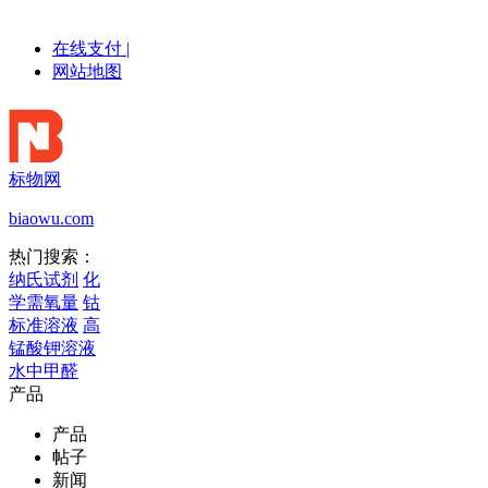
在线支付
|
网站地图
标物网
biaowu.com
热门搜索：
纳氏试剂
化
学需氧量
钴
标准溶液
高
锰酸钾溶液
水中甲醛
产品
产品
帖子
新闻