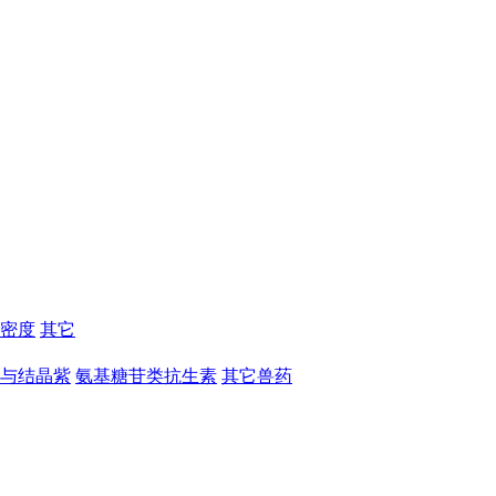
密度
其它
与结晶紫
氨基糖苷类抗生素
其它兽药