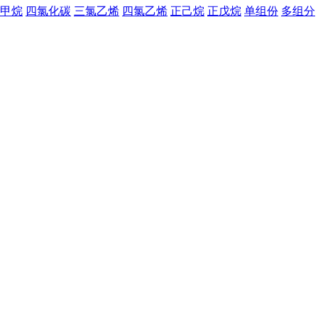
甲烷
四氯化碳
三氯乙烯
四氯乙烯
正己烷
正戊烷
单组份
多组分