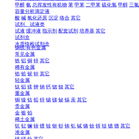
甲醛
氨
总挥发性有机物
苯
甲苯
二甲苯
硫化氢
甲醇
三氯
容量分析滴定液
酸
碱
氧化还原
沉淀
络合
其它
试剂、试液类
试液
缓冲液
指示剂
配套试剂
培养基
其它
试剂盒
水质快检试剂盒
钢铁/有色金属
常见金属
铁
铝
铜
锌
其它
稀有金属
锆
铪
铌
钽
其它
轻金属
钛
铝
镁
钾
钠
钙
锶
钡
其它
重金属
铜
镍
钴
铅
锌
锡
锑
铋
镉
汞
其它
贵金属
金
银
铂
稀土金属
钪
钇
镧
铈
镨
钕
钷
钐
铕
钆
铽
镝
钬
铒
铥
镱
镥
其它
准金属
锗
锑
钋
其它