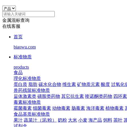
金属混标查询
在线客服
首页
biaowu.com
标准物质
products
食品
理化标准物质
蛋白质
脂肪
碳水化合物
维生素
矿物质元素
酸度
过氧化
兽药残留标准物质
甾体激素类
磺胺类药物
其它抗生素
喹诺酮类药物
四环素
毒素标准物质
霉菌毒素
细菌毒素
动物毒素
肠毒素
海洋毒素
植物毒素
食品基质标准物质
果汁
蔬菜汁（泥/粉）
奶粉
大米
小麦
海产品
饲料
茶叶
试剂盒