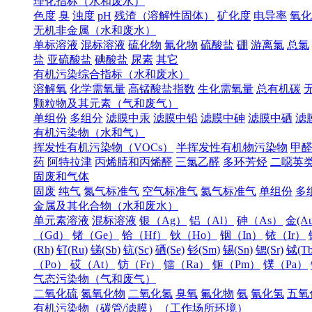
理化指标（水和废水）
色度
臭
浊度
pH
残渣（溶解性固体）
矿化度
电导率
氧化
无机非金属（水和废水）
单标溶液
混标溶液
硫化物
氰化物
硫酸盐
硼
游离氯
总氯
盐
亚硫酸盐
碘酸盐
尿素
其它
有机污染综合指标（水和废水）
溶解氧
化学需氧量
高锰酸盐指数
生化需氧量
总有机碳
颗粒物及其元素（气和废气）
单组份
多组分
滤膜中汞
滤膜中铅
滤膜中砷
滤膜中硒
滤
有机污染物（水和气）
挥发性有机污染物（VOCs）
半挥发性有机物污染物
甲
药
阿特拉津
丙烯腈和丙烯醛
三氯乙醛
多环芳烃
二噁英
固废和气体
固废
纯气
氮气标准气
空气标准气
氦气标准气
单组份
多
金属及其化合物（水和废水）
单元素溶液
混标溶液
银（Ag）
铝（Al）
砷（As）
金(Au
（Gd）
锗（Ge）
铪（Hf）
钬（Ho）
铟（In）
铱（Ir）
(Rh)
钌(Ru)
锑(Sb)
钪(Sc)
硒(Se)
钐(Sm)
锡(Sn)
锶(Sr)
铽(Tb
（Po）
砹（At）
钫（Fr）
镭（Ra）
钷（Pm）
镤（Pa）
气态污染物（气和废气）
二氧化硫
氮氧化物
二氧化氮
臭氧
氟化物
氨
氰化氢
五氧
有机污染物（碳管/滤膜）（工作场所环境）