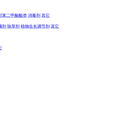
邻苯二甲酸酯类
消毒剂
其它
螨剂
除草剂
植物生长调节剂
其它
它