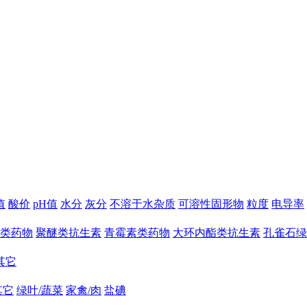
值
酸价
pH值
水分
灰分
不溶于水杂质
可溶性固形物
粒度
电导率
类药物
聚醚类抗生素
青霉素类药物
大环内酯类抗生素
孔雀石绿
其它
其它
绿叶/蔬菜
家禽/肉
盐碘