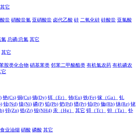
其它
酸盐
硝酸盐氮
亚硝酸盐
卤代乙酸
硅
二氧化硅
硅酸盐
亚氯酸
态氮
总磷/总氮
其它
其它
苯胺类化合物
硝基苯类
邻苯二甲酸酯类
有机氯农药
有机磷农
其它
)
铯(Cs)
铜(Cu)
镝(Dy)
铒（Er）
铕(Eu)
铁(Fe)
镓（Ga）
钆
)
钕(Nd)
镍(Ni)
磷(P)
铅(Pb)
钯(Pd)
镨(Pr)
铂(Pt)
铷(Rb)
铼(Re)
铑
b)
锌(Zn)
锆(Zr)
铵(NH4)
汞（Hg）
其它
锝（Tc）
钽（Ta）
钋
食业油烟
硝酸
磷酸
其它