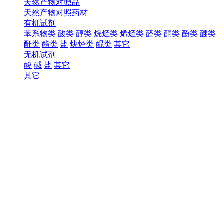
天然产物对照品
天然产物对照药材
有机试剂
苯系物类
酸类
醇类
烷烃类
烯烃类
醛类
酮类
酚类
醚类
酐类
酯类
盐
炔烃类
醌类
其它
无机试剂
酸
碱
盐
其它
其它