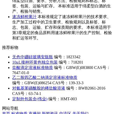
绵柔型白酒、要求、分析方法、检验规则和标志、标
签、包装、运输与贮存。 本标准适用于绵柔型白酒的生
产、检验与销售。
速冻鲜榨果汁
本标准规定了速冻鲜榨果汁的技术要求、
生产加工过程中的卫生要求、检验规则以及标签、标
志、包装、运输、贮存和保质期的要求。 本标准适用于
第3章规定的食品原料用速冻鲜榨果汁的生产控制、检验
和贮运等环节。
推荐标物
无色中硼硅玻璃安瓿瓶
编号：1823342
10μL接种环黄色独立包装
编号：718201
盐酸滴定溶液标准物质
编号：GBW(E)083800
CAS号：
7647-01-0
乙二胺四乙酸二钠滴定溶液标准物质
编号：GBW(E)086254
CAS号：139-33-3
对氨基苯磺酰胺的稀盐酸溶液
编号：BWB2061-2016
CAS号：63-74-1
定制外包装盒(伟业)
编号：HMT-003
网站导航
首页
标准物质
直播间
新闻资讯
交流区
关于我们