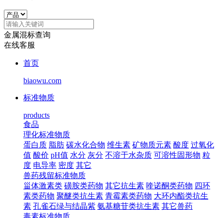
金属混标查询
在线客服
首页
biaowu.com
标准物质
products
食品
理化标准物质
蛋白质
脂肪
碳水化合物
维生素
矿物质元素
酸度
过氧化
值
酸价
pH值
水分
灰分
不溶于水杂质
可溶性固形物
粒
度
电导率
密度
其它
兽药残留标准物质
甾体激素类
磺胺类药物
其它抗生素
喹诺酮类药物
四环
素类药物
聚醚类抗生素
青霉素类药物
大环内酯类抗生
素
孔雀石绿与结晶紫
氨基糖苷类抗生素
其它兽药
毒素标准物质