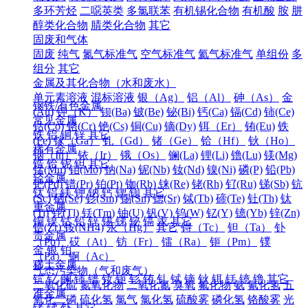
多环芳烃
二噁英类
多氯联苯
有机锡化合物
有机酸
胺
肼
醇类化合物
腈类化合物
其它
固废和气体
固废
纯气
氮气标准气
空气标准气
氦气标准气
单组份
多
组分
其它
金属及其化合物（水和废水）
单元素溶液
混标溶液
银（Ag）
铝（Al）
砷（As）
金
钢铁/有色金属
(Au)
钾（K）
钡(Ba)
铍(Be)
铋(Bi)
钙(Ca)
镉(Cd)
铈(Ce)
常见金属
钴(Co)
铬(Cr)
铯(Cs)
铜(Cu)
镝(Dy)
铒（Er）
铕(Eu)
铁
铁
铝
铜
锌
其它
(Fe)
镓（Ga）
钆（Gd）
锗（Ge）
铪（Hf）
钬（Ho）
稀有金属
铟（In）
铱（Ir）
锇（Os）
镧(La)
锂(Li)
镥(Lu)
镁(Mg)
锆
铪
铌
钽
其它
锰(Mn)
钼(Mo)
钠(Na)
铌(Nb)
钕(Nd)
镍(Ni)
磷(P)
铅(Pb)
轻金属
钯(Pd)
镨(Pr)
铂(Pt)
铷(Rb)
铼(Re)
铑(Rh)
钌(Ru)
锑(Sb)
钪
钛
铝
镁
钾
钠
钙
锶
钡
其它
(Sc)
硒(Se)
钐(Sm)
锡(Sn)
锶(Sr)
铽(Tb)
碲(Te)
钍(Th)
钛
重金属
(Ti)
铊(Tl)
铥(Tm)
铀(U)
钒(V)
钨(W)
钇(Y)
镱(Yb)
锌(Zn)
铜
镍
钴
铅
锌
锡
锑
铋
镉
汞
其它
锆(Zr)
铵(NH4)
汞（Hg）
其它
锝（Tc）
钽（Ta）
钋
贵金属
（Po）
砹（At）
钫（Fr）
镭（Ra）
钷（Pm）
镤
金
银
铂
（Pa）
锕（Ac）
稀土金属
气态污染物（气和废气）
钪
钇
镧
铈
镨
钕
钷
钐
铕
钆
铽
镝
钬
铒
铥
镱
镥
其它
二氧化硫
氮氧化物
二氧化氮
臭氧
氟化物
氨
氰化氢
五
准金属
氧化二磷
硫化氢
氯气
氯化氢
硫酸雾
磷化氢
铬酸雾
光
锗
锑
钋
其它