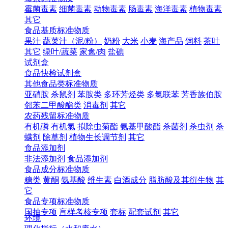
霉菌毒素
细菌毒素
动物毒素
肠毒素
海洋毒素
植物毒素
其它
食品基质标准物质
果汁
蔬菜汁（泥/粉）
奶粉
大米
小麦
海产品
饲料
茶叶
其它
绿叶/蔬菜
家禽/肉
盐碘
试剂盒
食品快检试剂盒
其他食品类标准物质
亚硝胺
杀鼠剂
苯胺类
多环芳烃类
多氯联苯
芳香族伯胺
邻苯二甲酸酯类
消毒剂
其它
农药残留标准物质
有机磷
有机氯
拟除虫菊酯
氨基甲酸酯
杀菌剂
杀虫剂
杀
螨剂
除草剂
植物生长调节剂
其它
食品添加剂
非法添加剂
食品添加剂
食品成分标准物质
糖类
黄酮
氨基酸
维生素
白酒成分
脂肪酸及其衍生物
其
它
食品专项标准物质
国抽专项
盲样考核专项
套标
配套试剂
其它
环境