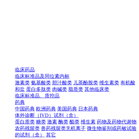
临床药品
临床标准品及同位素内标
激素类
氨基酸类
胆汁酸类
儿茶酚胺类
维生素类
有机酸
和盐
蛋白多肽类
肉碱类
脂质类
其他临床类
临床标准品、质控品
药典
中国药典
欧洲药典
美国药典
日本药典
体外诊断（IVD）试剂（盒）
蛋白质类
糖类
激素
酶类
酯类
维生素
药物及药物代谢物
农药残留类
兽药残留类无机离子
微生物鉴别或药敏试验
的试剂（盒）
其它