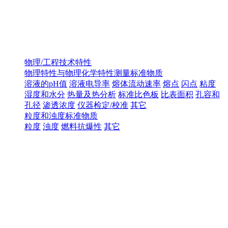
物理/工程技术特性
物理特性与物理化学特性测量标准物质
溶液的pH值
溶液电导率
熔体流动速率
熔点
闪点
粘度
湿度和水分
热量及热分析
标准比色板
比表面积
孔容和
孔径
渗透浓度
仪器检定/校准
其它
粒度和浊度标准物质
粒度
浊度
燃料抗爆性
其它