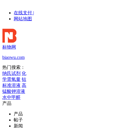
在线支付
|
网站地图
标物网
biaowu.com
热门搜索：
纳氏试剂
化
学需氧量
钴
标准溶液
高
锰酸钾溶液
水中甲醛
产品
产品
帖子
新闻