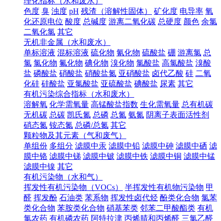
理化指标（水和废水）
色度
臭
浊度
pH
残渣（溶解性固体）
矿化度
电导率
氧
化还原电位
酸度
总碱度
游离二氧化碳
总硬度
颜色
余氯
二氧化氯
其它
无机非金属（水和废水）
单标溶液
混标溶液
硫化物
氰化物
硫酸盐
硼
游离氯
总
氯
氯化物
氟化物
碘化物
溴化物
氯酸盐
高氯酸盐
溴酸
盐
磷酸盐
硝酸盐
硝酸盐氮
亚硝酸盐
卤代乙酸
硅
二氧
化硅
硅酸盐
亚氯酸盐
亚硫酸盐
碘酸盐
尿素
其它
有机污染综合指标（水和废水）
溶解氧
化学需氧量
高锰酸盐指数
生化需氧量
总有机碳
无机碳
总碳
凯氏氮
总磷
总氮
氨氮
阴离子表面活性剂
硝态氮
铵态氮
总磷/总氮
其它
颗粒物及其元素（气和废气）
单组份
多组分
滤膜中汞
滤膜中铅
滤膜中砷
滤膜中硒
滤
膜中铬
滤膜中锑
滤膜中铍
滤膜中铁
滤膜中铜
滤膜中锰
滤膜中镍
其它
有机污染物（水和气）
挥发性有机污染物（VOCs）
半挥发性有机物污染物
甲
醛
挥发酚
石油类
苯系物
挥发性卤代烃
酚类化合物
氯苯
类化合物
苯胺类化合物
硝基苯类
邻苯二甲酸酯类
有机
氯农药
有机磷农药
阿特拉津
丙烯腈和丙烯醛
三氯乙醛