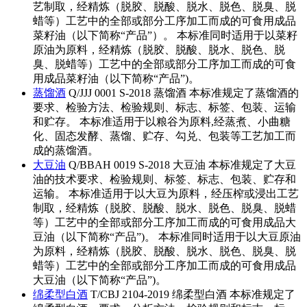
艺制取，经精炼（脱胶、脱酸、脱水、脱色、脱臭、脱
蜡等）工艺中的全部或部分工序加工而成的可食用成品
菜籽油（以下简称“产品”）。 本标准同时适用于以菜籽
原油为原料，经精炼（脱胶、脱酸、脱水、脱色、脱
臭、脱蜡等）工艺中的全部或部分工序加工而成的可食
用成品菜籽油（以下简称“产品”)。
蒸馏酒
Q/JJJ 0001 S-2018 蒸馏酒 本标准规定了蒸馏酒的
要求、检验方法、检验规则、标志、标签、包装、运输
和贮存。 本标准适用于以粮谷为原料,经蒸煮、小曲糖
化、固态发酵、蒸馏、贮存、勾兑、包装等工艺加工而
成的蒸馏酒。
大豆油
Q/BBAH 0019 S-2018 大豆油 本标准规定了大豆
油的技术要求、检验规则、标签、标志、包装、贮存和
运输。 本标准适用于以大豆为原料，经压榨或浸出工艺
制取，经精炼（脱胶、脱酸、脱水、脱色、脱臭、脱蜡
等）工艺中的全部或部分工序加工而成的可食用成品大
豆油（以下简称“产品”)。 本标准同时适用于以大豆原油
为原料，经精炼（脱胶、脱酸、脱水、脱色、脱臭、脱
蜡等）工艺中的全部或部分工序加工而成的可食用成品
大豆油（以下简称“产品”)。
绵柔型白酒
T/CBJ 2104-2019 绵柔型白酒 本标准规定了