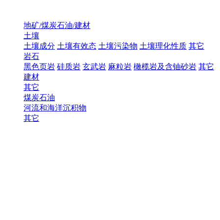
地矿/煤炭石油/建材
土壤
土壤成分
土壤有效态
土壤污染物
土壤理化性质
其它
岩石
黑色页岩
硅质岩
玄武岩
麻粒岩
橄榄岩及含铀砂岩
其它
建材
其它
煤炭石油
河流和海洋沉积物
其它