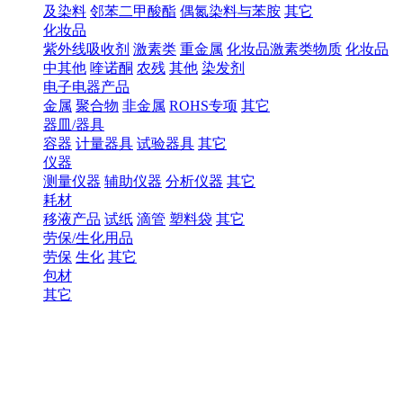
及染料
邻苯二甲酸酯
偶氮染料与苯胺
其它
化妆品
紫外线吸收剂
激素类
重金属
化妆品激素类物质
化妆品
中其他
喹诺酮
农残
其他
染发剂
电子电器产品
金属
聚合物
非金属
ROHS专项
其它
器皿/器具
容器
计量器具
试验器具
其它
仪器
测量仪器
辅助仪器
分析仪器
其它
耗材
移液产品
试纸
滴管
塑料袋
其它
劳保/生化用品
劳保
生化
其它
包材
其它