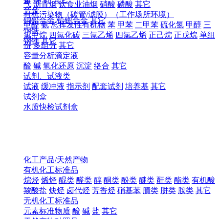
气
沥青烟
饮食业油烟
硝酸
磷酸
其它
合金
有机污染物（碳管/滤膜）（工作场所环境）
铜铅合金
铅钯合金
其它
甲醛
氨
总挥发性有机物
苯
甲苯
二甲苯
硫化氢
甲醇
三
钢铁
氯甲烷
四氯化碳
三氯乙烯
四氯乙烯
正己烷
正戊烷
单组
钢铁
其它
份
多组分
其它
容量分析滴定液
酸
碱
氧化还原
沉淀
络合
其它
试剂、试液类
试液
缓冲液
指示剂
配套试剂
培养基
其它
试剂盒
水质快检试剂盒
化工产品/天然产物
有机化工标准品
烷烃
烯烃
醌类
醛类
醇
酮类
酚类
醚类
酐类
酯类
有机酸
羧酸盐
炔烃
卤代烃
芳香烃
硝基苯
腈类
肼类
胺类
其它
无机化工标准品
元素标准物质
酸
碱
盐
其它