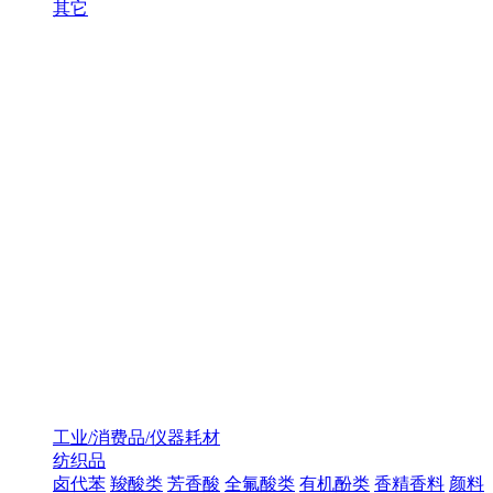
其它
工业/消费品/仪器耗材
纺织品
卤代苯
羧酸类
芳香酸
全氟酸类
有机酚类
香精香料
颜料