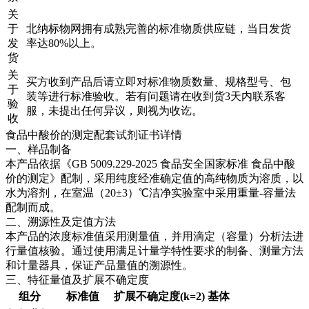
关
于
北纳标物网拥有成熟完善的标准物质供应链，当日发货
发
率达80%以上。
货
关
买方收到产品后请立即对标准物质数量、规格型号、包
于
装等进行标准验收。若有问题请在收到货3天内联系客
验
服，未提出任何异议，则视为收讫。
收
食品中酸价的测定配套试剂证书详情
一、样品制备
本产品依据《GB 5009.229-2025 食品安全国家标准 食品中酸
价的测定》配制，采用纯度经准确定值的高纯物质为溶质，以
水为溶剂，在室温（20±3）℃洁净实验室中采用重量-容量法
配制而成。
二、溯源性及定值方法
本产品的浓度标准值采用测量值，并用滴定（容量）分析法进
行量值核验。通过使用满足计量学特性要求的制备、测量方法
和计量器具，保证产品量值的溯源性。
三、特征量值及扩展不确定度
组分
标准值
扩展不确定度(k=2)
基体