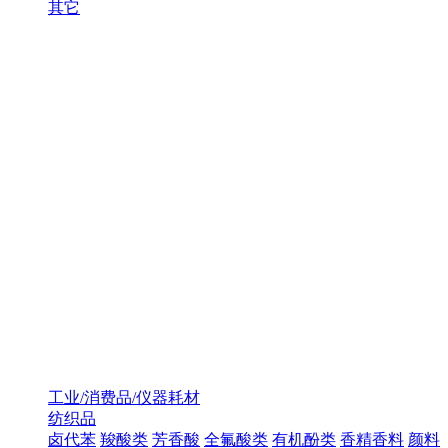
其它
工业/消费品/仪器耗材
纺织品
卤代苯
羧酸类
芳香酸
全氟酸类
有机酚类
香精香料
颜料