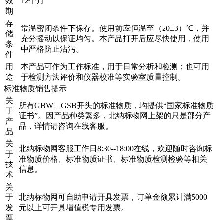
效
12个月
期
存
常温密闭条件下保存。使用前应恒温至（20±3）℃，并
储
充分摇动以保证均匀。本产品打开后应尽快使用，使用
条
中严格防止沾污。
件
用
本产品可作为工作标准，用于日常分析和检测；也可用
途
于检测方法评价和仪器校准等实验室质量控制。
标准物质销售提示
关
所有GBW、GSB开头的标准物质，均提供“国家标准物质
于
证书”。因产品种类繁多，北纳标物网上架的只是部分产
产
品，详情请咨询在线客服。
品
关
北纳标物网客服工作日8:30--18:00在线，欢迎随时咨询标
于
准物质价格、标准物质证书、标准物质检测检验等相关
技
信息。
术
关
于
北纳标物网可自助申请开具发票，订单金额累计满5000
发
元以上可开具增值税专用发票。
票