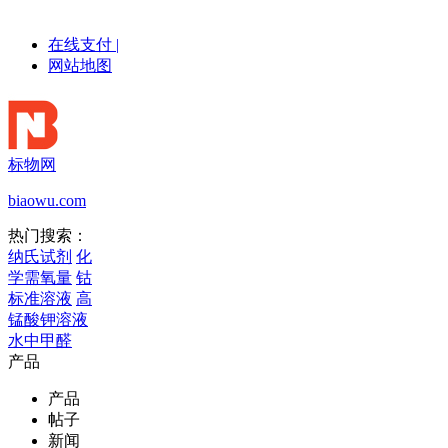
在线支付
|
网站地图
标物网
biaowu.com
热门搜索：
纳氏试剂
化
学需氧量
钴
标准溶液
高
锰酸钾溶液
水中甲醛
产品
产品
帖子
新闻