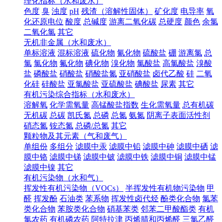
理化指标（水和废水）
色度
臭
浊度
pH
残渣（溶解性固体）
矿化度
电导率
氧
化还原电位
酸度
总碱度
游离二氧化碳
总硬度
颜色
余氯
二氧化氯
其它
无机非金属（水和废水）
单标溶液
混标溶液
硫化物
氰化物
硫酸盐
硼
游离氯
总
氯
氯化物
氟化物
碘化物
溴化物
氯酸盐
高氯酸盐
溴酸
盐
磷酸盐
硝酸盐
硝酸盐氮
亚硝酸盐
卤代乙酸
硅
二氧
化硅
硅酸盐
亚氯酸盐
亚硫酸盐
碘酸盐
尿素
其它
有机污染综合指标（水和废水）
溶解氧
化学需氧量
高锰酸盐指数
生化需氧量
总有机碳
无机碳
总碳
凯氏氮
总磷
总氮
氨氮
阴离子表面活性剂
硝态氮
铵态氮
总磷/总氮
其它
颗粒物及其元素（气和废气）
单组份
多组分
滤膜中汞
滤膜中铅
滤膜中砷
滤膜中硒
滤
膜中铬
滤膜中锑
滤膜中铍
滤膜中铁
滤膜中铜
滤膜中锰
滤膜中镍
其它
有机污染物（水和气）
挥发性有机污染物（VOCs）
半挥发性有机物污染物
甲
醛
挥发酚
石油类
苯系物
挥发性卤代烃
酚类化合物
氯苯
类化合物
苯胺类化合物
硝基苯类
邻苯二甲酸酯类
有机
氯农药
有机磷农药
阿特拉津
丙烯腈和丙烯醛
三氯乙醛