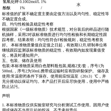
氢氧化钾
0.1002mol/L
1%
水
酚酞
1%
/
标准值的扩展不确定度主要由定值方法以及均匀性、稳定性等
不确定度合成。
四、均匀性检验及稳定性考察
根据国家《一级标准物质》技术规范，对分装后的样品进行随
机抽样，采用2对该标准物质进行均匀性检验和长期稳定性跟
踪考察。结果表明：均匀性符合F检验规则，稳定性考察良
好。
本标准物质量值自定值之日起，有效期12月,研制单位将
继续跟踪监测该标准物质的稳定性，有效期内如发现量值变
化，将及时通知用户。
五、包装、储存及使用
包装:本标准物质采用白色塑料瓶包装,规格2支/套，序号1为
500mL，序号2为50mL携带或运输时应有防碎裂保护。 储存及
使用:常温密闭条件下保存。使用前应恒温至（20±3）℃，并
充分摇动以保证均匀。本产品打开后应尽快使用，使用中严格
防止沾污。
声明
1. 本标准物质仅供实验室研究与分析测试工作使用。因用户使
用或储存不当所引起的投诉，不予承担责任。