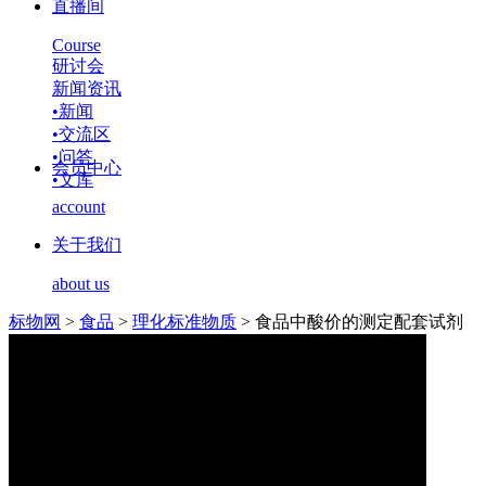
直播间
Course
研讨会
新闻资讯
•
新闻
•
交流区
•
问答
会员中心
•
文库
account
关于我们
about us
标物网
>
食品
>
理化标准物质
>
食品中酸价的测定配套试剂