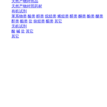
天然产物对照品
天然产物对照药材
有机试剂
苯系物类
酸类
醇类
烷烃类
烯烃类
醛类
酮类
酚类
醚类
酐类
酯类
盐
炔烃类
醌类
其它
无机试剂
酸
碱
盐
其它
其它