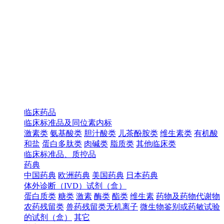
临床药品
临床标准品及同位素内标
激素类
氨基酸类
胆汁酸类
儿茶酚胺类
维生素类
有机酸
和盐
蛋白多肽类
肉碱类
脂质类
其他临床类
临床标准品、质控品
药典
中国药典
欧洲药典
美国药典
日本药典
体外诊断（IVD）试剂（盒）
蛋白质类
糖类
激素
酶类
酯类
维生素
药物及药物代谢物
农药残留类
兽药残留类无机离子
微生物鉴别或药敏试验
的试剂（盒）
其它