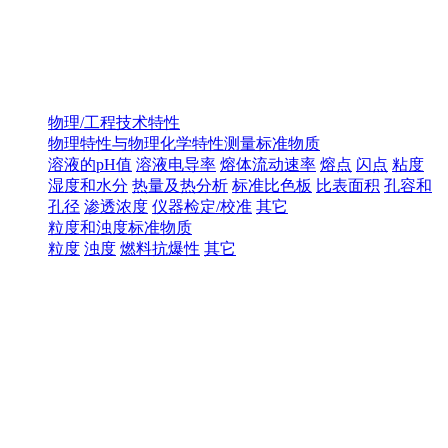
物理/工程技术特性
物理特性与物理化学特性测量标准物质
溶液的pH值
溶液电导率
熔体流动速率
熔点
闪点
粘度
湿度和水分
热量及热分析
标准比色板
比表面积
孔容和
孔径
渗透浓度
仪器检定/校准
其它
粒度和浊度标准物质
粒度
浊度
燃料抗爆性
其它