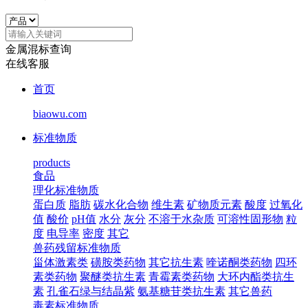
金属混标查询
在线客服
首页
biaowu.com
标准物质
products
食品
理化标准物质
蛋白质
脂肪
碳水化合物
维生素
矿物质元素
酸度
过氧化
值
酸价
pH值
水分
灰分
不溶于水杂质
可溶性固形物
粒
度
电导率
密度
其它
兽药残留标准物质
甾体激素类
磺胺类药物
其它抗生素
喹诺酮类药物
四环
素类药物
聚醚类抗生素
青霉素类药物
大环内酯类抗生
素
孔雀石绿与结晶紫
氨基糖苷类抗生素
其它兽药
毒素标准物质