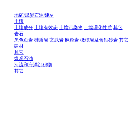
地矿/煤炭石油/建材
土壤
土壤成分
土壤有效态
土壤污染物
土壤理化性质
其它
岩石
黑色页岩
硅质岩
玄武岩
麻粒岩
橄榄岩及含铀砂岩
其它
建材
其它
煤炭石油
河流和海洋沉积物
其它