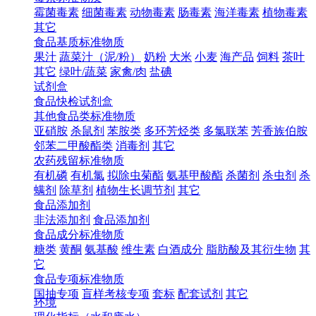
霉菌毒素
细菌毒素
动物毒素
肠毒素
海洋毒素
植物毒素
其它
食品基质标准物质
果汁
蔬菜汁（泥/粉）
奶粉
大米
小麦
海产品
饲料
茶叶
其它
绿叶/蔬菜
家禽/肉
盐碘
试剂盒
食品快检试剂盒
其他食品类标准物质
亚硝胺
杀鼠剂
苯胺类
多环芳烃类
多氯联苯
芳香族伯胺
邻苯二甲酸酯类
消毒剂
其它
农药残留标准物质
有机磷
有机氯
拟除虫菊酯
氨基甲酸酯
杀菌剂
杀虫剂
杀
螨剂
除草剂
植物生长调节剂
其它
食品添加剂
非法添加剂
食品添加剂
食品成分标准物质
糖类
黄酮
氨基酸
维生素
白酒成分
脂肪酸及其衍生物
其
它
食品专项标准物质
国抽专项
盲样考核专项
套标
配套试剂
其它
环境