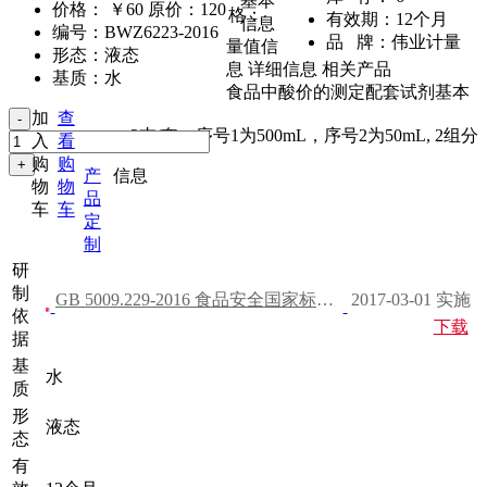
基本
价格：
￥60
原价：120
格：
有效期：
12个月
信息
编号：
BWZ6223-2016
品 牌：
伟业计量
量值信
形态：
液态
息
详细信息
相关产品
基质：
水
食品中酸价的测定配套试剂基本
加
查
2支/套，序号1为500mL，序号2为50mL
,
2组分
入
看
购
购
产
信息
物
物
品
车
车
定
制
研
制
GB 5009.229-2016 食品安全国家标准 食品中酸价的测定
2017-03-01 实施
依
下载
据
基
水
质
形
液态
态
有