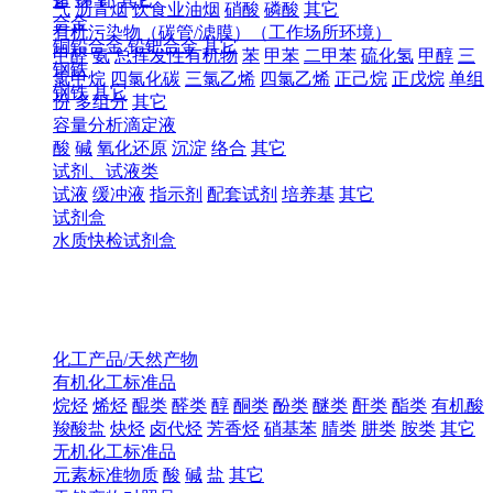
气
沥青烟
饮食业油烟
硝酸
磷酸
其它
合金
有机污染物（碳管/滤膜）（工作场所环境）
铜铅合金
铅钯合金
其它
甲醛
氨
总挥发性有机物
苯
甲苯
二甲苯
硫化氢
甲醇
三
钢铁
氯甲烷
四氯化碳
三氯乙烯
四氯乙烯
正己烷
正戊烷
单组
钢铁
其它
份
多组分
其它
容量分析滴定液
酸
碱
氧化还原
沉淀
络合
其它
试剂、试液类
试液
缓冲液
指示剂
配套试剂
培养基
其它
试剂盒
水质快检试剂盒
化工产品/天然产物
有机化工标准品
烷烃
烯烃
醌类
醛类
醇
酮类
酚类
醚类
酐类
酯类
有机酸
羧酸盐
炔烃
卤代烃
芳香烃
硝基苯
腈类
肼类
胺类
其它
无机化工标准品
元素标准物质
酸
碱
盐
其它