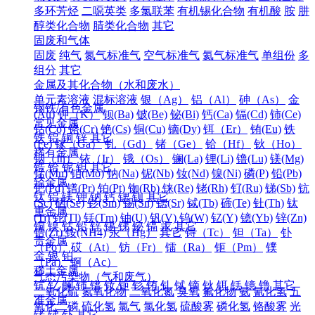
多环芳烃
二噁英类
多氯联苯
有机锡化合物
有机酸
胺
肼
醇类化合物
腈类化合物
其它
固废和气体
固废
纯气
氮气标准气
空气标准气
氦气标准气
单组份
多
组分
其它
金属及其化合物（水和废水）
单元素溶液
混标溶液
银（Ag）
铝（Al）
砷（As）
金
钢铁/有色金属
(Au)
钾（K）
钡(Ba)
铍(Be)
铋(Bi)
钙(Ca)
镉(Cd)
铈(Ce)
常见金属
钴(Co)
铬(Cr)
铯(Cs)
铜(Cu)
镝(Dy)
铒（Er）
铕(Eu)
铁
铁
铝
铜
锌
其它
(Fe)
镓（Ga）
钆（Gd）
锗（Ge）
铪（Hf）
钬（Ho）
稀有金属
铟（In）
铱（Ir）
锇（Os）
镧(La)
锂(Li)
镥(Lu)
镁(Mg)
锆
铪
铌
钽
其它
锰(Mn)
钼(Mo)
钠(Na)
铌(Nb)
钕(Nd)
镍(Ni)
磷(P)
铅(Pb)
轻金属
钯(Pd)
镨(Pr)
铂(Pt)
铷(Rb)
铼(Re)
铑(Rh)
钌(Ru)
锑(Sb)
钪
钛
铝
镁
钾
钠
钙
锶
钡
其它
(Sc)
硒(Se)
钐(Sm)
锡(Sn)
锶(Sr)
铽(Tb)
碲(Te)
钍(Th)
钛
重金属
(Ti)
铊(Tl)
铥(Tm)
铀(U)
钒(V)
钨(W)
钇(Y)
镱(Yb)
锌(Zn)
铜
镍
钴
铅
锌
锡
锑
铋
镉
汞
其它
锆(Zr)
铵(NH4)
汞（Hg）
其它
锝（Tc）
钽（Ta）
钋
贵金属
（Po）
砹（At）
钫（Fr）
镭（Ra）
钷（Pm）
镤
金
银
铂
（Pa）
锕（Ac）
稀土金属
气态污染物（气和废气）
钪
钇
镧
铈
镨
钕
钷
钐
铕
钆
铽
镝
钬
铒
铥
镱
镥
其它
二氧化硫
氮氧化物
二氧化氮
臭氧
氟化物
氨
氰化氢
五
准金属
氧化二磷
硫化氢
氯气
氯化氢
硫酸雾
磷化氢
铬酸雾
光
锗
锑
钋
其它