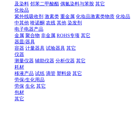
及染料
邻苯二甲酸酯
偶氮染料与苯胺
其它
化妆品
紫外线吸收剂
激素类
重金属
化妆品激素类物质
化妆品
中其他
喹诺酮
农残
其他
染发剂
电子电器产品
金属
聚合物
非金属
ROHS专项
其它
器皿/器具
容器
计量器具
试验器具
其它
仪器
测量仪器
辅助仪器
分析仪器
其它
耗材
移液产品
试纸
滴管
塑料袋
其它
劳保/生化用品
劳保
生化
其它
包材
其它