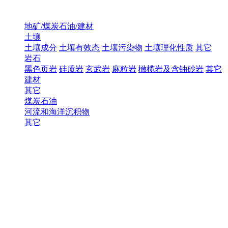
地矿/煤炭石油/建材
土壤
土壤成分
土壤有效态
土壤污染物
土壤理化性质
其它
岩石
黑色页岩
硅质岩
玄武岩
麻粒岩
橄榄岩及含铀砂岩
其它
建材
其它
煤炭石油
河流和海洋沉积物
其它