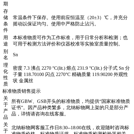
期
存
储
常温条件下保存。使用前应恒温至（20±3）℃，并充分
条
摇动以保证均匀。使用中严格防止沾污。
件
用
本标准物质可作为工作标准，用于日常分析和检测；也
途
可用于检测方法评价和仪器校准等实验室质量控制。
别
Sn
名
理
密度 7.3 沸点 2270 °C(lit.) 熔点 231.9 °C(lit.) 分子式 Sn 分
化
子量 118.70100 闪点 2270°C 精确质量 119.90200 外观性
性
状 金属丝
质
标准物质销售提示
关
所有GBW、GSB开头的标准物质，均提供“国家标准物质
于
证书”。因产品种类繁多，北纳标物网上架的只是部分产
产
品，详情请咨询在线客服。
品
关
北纳标物网客服工作日8:30--18:00在线，欢迎随时咨询标
于
准物质价格、标准物质证书、标准物质检测检验等相关