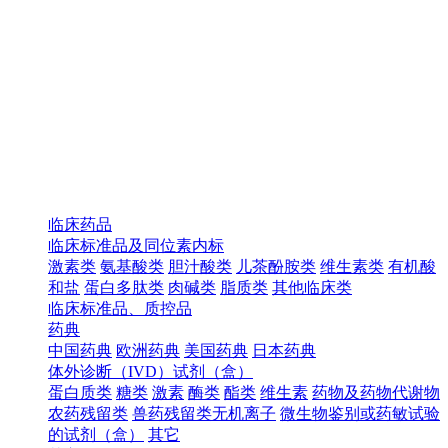
临床药品
临床标准品及同位素内标
激素类
氨基酸类
胆汁酸类
儿茶酚胺类
维生素类
有机酸
和盐
蛋白多肽类
肉碱类
脂质类
其他临床类
临床标准品、质控品
药典
中国药典
欧洲药典
美国药典
日本药典
体外诊断（IVD）试剂（盒）
蛋白质类
糖类
激素
酶类
酯类
维生素
药物及药物代谢物
农药残留类
兽药残留类无机离子
微生物鉴别或药敏试验
的试剂（盒）
其它