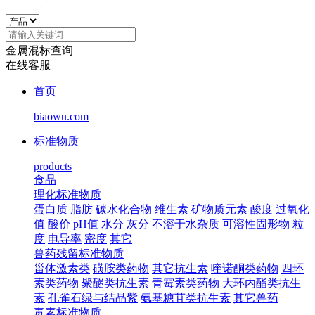
金属混标查询
在线客服
首页
biaowu.com
标准物质
products
食品
理化标准物质
蛋白质
脂肪
碳水化合物
维生素
矿物质元素
酸度
过氧化
值
酸价
pH值
水分
灰分
不溶于水杂质
可溶性固形物
粒
度
电导率
密度
其它
兽药残留标准物质
甾体激素类
磺胺类药物
其它抗生素
喹诺酮类药物
四环
素类药物
聚醚类抗生素
青霉素类药物
大环内酯类抗生
素
孔雀石绿与结晶紫
氨基糖苷类抗生素
其它兽药
毒素标准物质