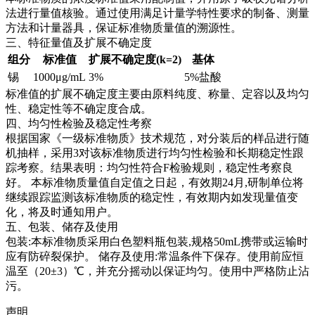
法进行量值核验。通过使用满足计量学特性要求的制备、测量
方法和计量器具，保证标准物质量值的溯源性。
三、特征量值及扩展不确定度
组分
标准值
扩展不确定度(k=2)
基体
锡
1000μg/mL
3%
5%盐酸
标准值的扩展不确定度主要由原料纯度、称量、定容以及均匀
性、稳定性等不确定度合成。
四、均匀性检验及稳定性考察
根据国家《一级标准物质》技术规范，对分装后的样品进行随
机抽样，采用3对该标准物质进行均匀性检验和长期稳定性跟
踪考察。结果表明：均匀性符合F检验规则，稳定性考察良
好。
本标准物质量值自定值之日起，有效期24月,研制单位将
继续跟踪监测该标准物质的稳定性，有效期内如发现量值变
化，将及时通知用户。
五、包装、储存及使用
包装:本标准物质采用白色塑料瓶包装,规格50mL携带或运输时
应有防碎裂保护。 储存及使用:常温条件下保存。使用前应恒
温至（20±3）℃，并充分摇动以保证均匀。使用中严格防止沾
污。
声明