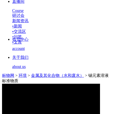
直播间
Course
研讨会
新闻资讯
•
新闻
•
交流区
•
问答
会员中心
•
文库
account
关于我们
about us
标物网
>
环境
>
金属及其化合物（水和废水）
>
锡元素溶液
标准物质