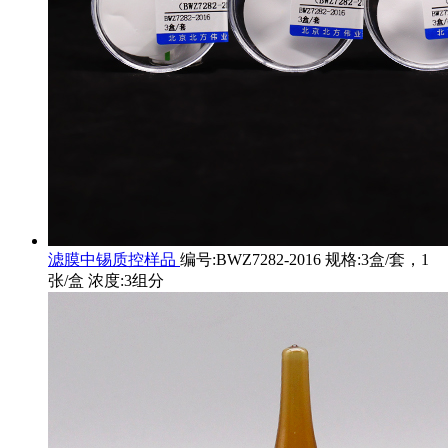
滤膜中锡质控样品
编号:BWZ7282-2016 规格:3盒/套，1
张/盒 浓度:3组分