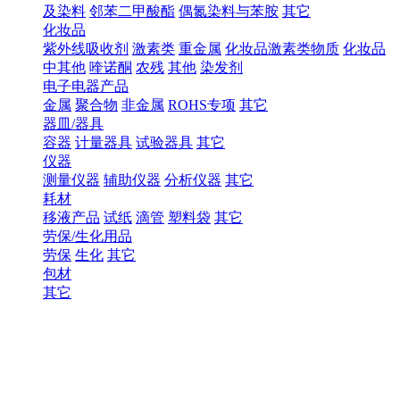
及染料
邻苯二甲酸酯
偶氮染料与苯胺
其它
化妆品
紫外线吸收剂
激素类
重金属
化妆品激素类物质
化妆品
中其他
喹诺酮
农残
其他
染发剂
电子电器产品
金属
聚合物
非金属
ROHS专项
其它
器皿/器具
容器
计量器具
试验器具
其它
仪器
测量仪器
辅助仪器
分析仪器
其它
耗材
移液产品
试纸
滴管
塑料袋
其它
劳保/生化用品
劳保
生化
其它
包材
其它