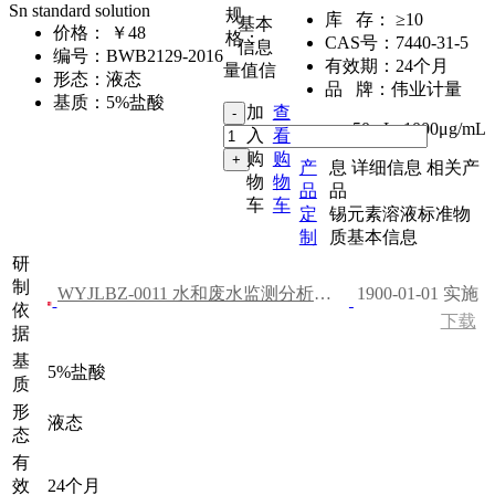
Sn standard solution
规
库 存：
≥10
基本
价格：
￥48
格：
CAS号：
7440-31-5
信息
编号：
BWB2129-2016
有效期：
24个月
量值信
形态：
液态
品 牌：
伟业计量
基质：
5%盐酸
加
查
50mL
,
1000μg/mL
入
看
购
购
产
息
详细信息
相关产
物
物
品
品
车
车
定
锡元素溶液标准物
制
质基本信息
研
制
WYJLBZ-0011 水和废水监测分析方法（第四版）
1900-01-01 实施
依
下载
据
基
5%盐酸
质
形
液态
态
有
效
24个月