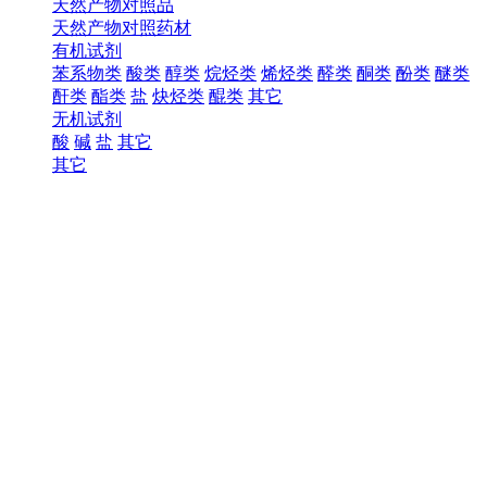
天然产物对照品
天然产物对照药材
有机试剂
苯系物类
酸类
醇类
烷烃类
烯烃类
醛类
酮类
酚类
醚类
酐类
酯类
盐
炔烃类
醌类
其它
无机试剂
酸
碱
盐
其它
其它