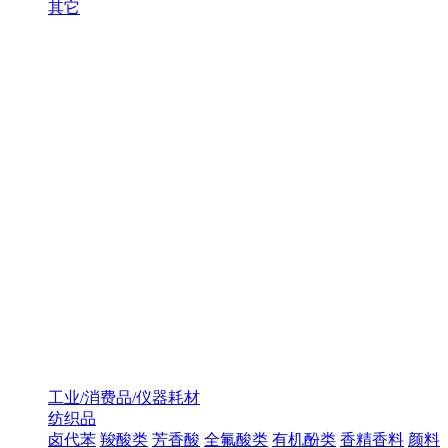
其它
工业/消费品/仪器耗材
纺织品
卤代苯
羧酸类
芳香酸
全氟酸类
有机酚类
香精香料
颜料