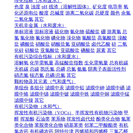
理化指标（水和废水）
色度
臭
浊度
pH
残渣（溶解性固体）
矿化度
电导率
氧
化还原电位
酸度
总碱度
游离二氧化碳
总硬度
颜色
余氯
二氧化氯
其它
无机非金属（水和废水）
单标溶液
混标溶液
硫化物
氰化物
硫酸盐
硼
游离氯
总
氯
氯化物
氟化物
碘化物
溴化物
氯酸盐
高氯酸盐
溴酸
盐
磷酸盐
硝酸盐
硝酸盐氮
亚硝酸盐
卤代乙酸
硅
二氧
化硅
硅酸盐
亚氯酸盐
亚硫酸盐
碘酸盐
尿素
其它
有机污染综合指标（水和废水）
溶解氧
化学需氧量
高锰酸盐指数
生化需氧量
总有机碳
无机碳
总碳
凯氏氮
总磷
总氮
氨氮
阴离子表面活性剂
硝态氮
铵态氮
总磷/总氮
其它
颗粒物及其元素（气和废气）
单组份
多组分
滤膜中汞
滤膜中铅
滤膜中砷
滤膜中硒
滤
膜中铬
滤膜中锑
滤膜中铍
滤膜中铁
滤膜中铜
滤膜中锰
滤膜中镍
其它
有机污染物（水和气）
挥发性有机污染物（VOCs）
半挥发性有机物污染物
甲
醛
挥发酚
石油类
苯系物
挥发性卤代烃
酚类化合物
氯苯
类化合物
苯胺类化合物
硝基苯类
邻苯二甲酸酯类
有机
氯农药
有机磷农药
阿特拉津
丙烯腈和丙烯醛
三氯乙醛