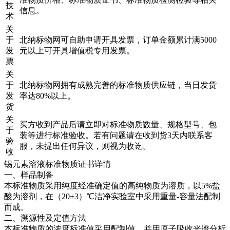
技
信息。
术
关
于
北纳标物网可自助申请开具发票，订单金额累计满5000
发
元以上可开具增值税专用发票。
票
关
于
北纳标物网拥有成熟完善的标准物质供应链，当日发货
发
率达80%以上。
货
关
买方收到产品后请立即对标准物质数量、规格型号、包
于
装等进行标准验收。若有问题请在收到货3天内联系客
验
服，未提出任何异议，则视为收讫。
收
锡元素溶液标准物质证书详情
一、样品制备
本标准物质采用纯度经准确定值的高纯物质为溶质，以5%盐
酸为溶剂，在（20±3）℃洁净实验室中采用重量-容量法配制
而成。
二、溯源性及定值方法
本标准物质的浓度标准值采用配制值，并用原子吸收光谱分析