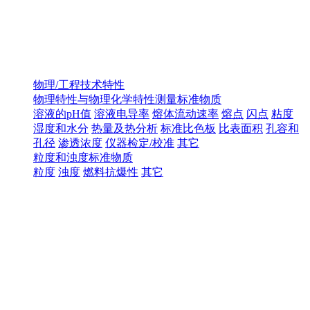
物理/工程技术特性
物理特性与物理化学特性测量标准物质
溶液的pH值
溶液电导率
熔体流动速率
熔点
闪点
粘度
湿度和水分
热量及热分析
标准比色板
比表面积
孔容和
孔径
渗透浓度
仪器检定/校准
其它
粒度和浊度标准物质
粒度
浊度
燃料抗爆性
其它