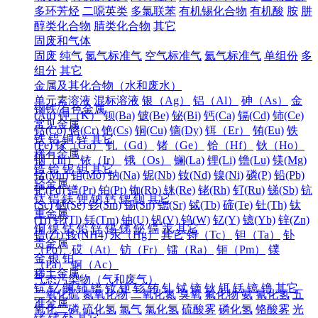
多环芳烃
二噁英类
多氯联苯
有机锡化合物
有机酸
胺
肼
醇类化合物
腈类化合物
其它
固废和气体
固废
纯气
氮气标准气
空气标准气
氦气标准气
单组份
多
组分
其它
金属及其化合物（水和废水）
单元素溶液
混标溶液
银（Ag）
铝（Al）
砷（As）
金
钢铁/有色金属
(Au)
钾（K）
钡(Ba)
铍(Be)
铋(Bi)
钙(Ca)
镉(Cd)
铈(Ce)
常见金属
钴(Co)
铬(Cr)
铯(Cs)
铜(Cu)
镝(Dy)
铒（Er）
铕(Eu)
铁
铁
铝
铜
锌
其它
(Fe)
镓（Ga）
钆（Gd）
锗（Ge）
铪（Hf）
钬（Ho）
稀有金属
铟（In）
铱（Ir）
锇（Os）
镧(La)
锂(Li)
镥(Lu)
镁(Mg)
锆
铪
铌
钽
其它
锰(Mn)
钼(Mo)
钠(Na)
铌(Nb)
钕(Nd)
镍(Ni)
磷(P)
铅(Pb)
轻金属
钯(Pd)
镨(Pr)
铂(Pt)
铷(Rb)
铼(Re)
铑(Rh)
钌(Ru)
锑(Sb)
钪
钛
铝
镁
钾
钠
钙
锶
钡
其它
(Sc)
硒(Se)
钐(Sm)
锡(Sn)
锶(Sr)
铽(Tb)
碲(Te)
钍(Th)
钛
重金属
(Ti)
铊(Tl)
铥(Tm)
铀(U)
钒(V)
钨(W)
钇(Y)
镱(Yb)
锌(Zn)
铜
镍
钴
铅
锌
锡
锑
铋
镉
汞
其它
锆(Zr)
铵(NH4)
汞（Hg）
其它
锝（Tc）
钽（Ta）
钋
贵金属
（Po）
砹（At）
钫（Fr）
镭（Ra）
钷（Pm）
镤
金
银
铂
（Pa）
锕（Ac）
稀土金属
气态污染物（气和废气）
钪
钇
镧
铈
镨
钕
钷
钐
铕
钆
铽
镝
钬
铒
铥
镱
镥
其它
二氧化硫
氮氧化物
二氧化氮
臭氧
氟化物
氨
氰化氢
五
准金属
氧化二磷
硫化氢
氯气
氯化氢
硫酸雾
磷化氢
铬酸雾
光
锗
锑
钋
其它