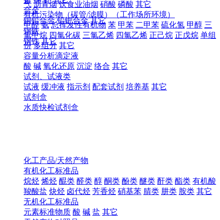
气
沥青烟
饮食业油烟
硝酸
磷酸
其它
合金
有机污染物（碳管/滤膜）（工作场所环境）
铜铅合金
铅钯合金
其它
甲醛
氨
总挥发性有机物
苯
甲苯
二甲苯
硫化氢
甲醇
三
钢铁
氯甲烷
四氯化碳
三氯乙烯
四氯乙烯
正己烷
正戊烷
单组
钢铁
其它
份
多组分
其它
容量分析滴定液
酸
碱
氧化还原
沉淀
络合
其它
试剂、试液类
试液
缓冲液
指示剂
配套试剂
培养基
其它
试剂盒
水质快检试剂盒
化工产品/天然产物
有机化工标准品
烷烃
烯烃
醌类
醛类
醇
酮类
酚类
醚类
酐类
酯类
有机酸
羧酸盐
炔烃
卤代烃
芳香烃
硝基苯
腈类
肼类
胺类
其它
无机化工标准品
元素标准物质
酸
碱
盐
其它