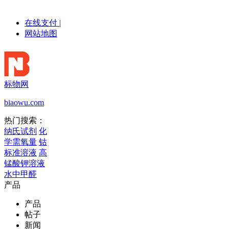
在线支付
|
网站地图
标物网
biaowu.com
热门搜索：
纳氏试剂
化
学需氧量
钴
标准溶液
高
锰酸钾溶液
水中甲醛
产品
产品
帖子
新闻