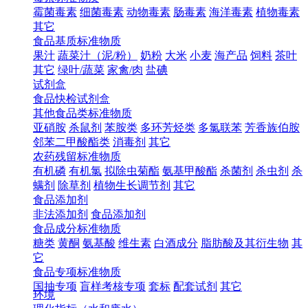
霉菌毒素
细菌毒素
动物毒素
肠毒素
海洋毒素
植物毒素
其它
食品基质标准物质
果汁
蔬菜汁（泥/粉）
奶粉
大米
小麦
海产品
饲料
茶叶
其它
绿叶/蔬菜
家禽/肉
盐碘
试剂盒
食品快检试剂盒
其他食品类标准物质
亚硝胺
杀鼠剂
苯胺类
多环芳烃类
多氯联苯
芳香族伯胺
邻苯二甲酸酯类
消毒剂
其它
农药残留标准物质
有机磷
有机氯
拟除虫菊酯
氨基甲酸酯
杀菌剂
杀虫剂
杀
螨剂
除草剂
植物生长调节剂
其它
食品添加剂
非法添加剂
食品添加剂
食品成分标准物质
糖类
黄酮
氨基酸
维生素
白酒成分
脂肪酸及其衍生物
其
它
食品专项标准物质
国抽专项
盲样考核专项
套标
配套试剂
其它
环境