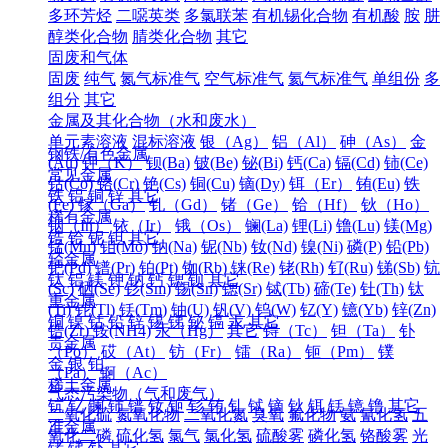
多环芳烃
二噁英类
多氯联苯
有机锡化合物
有机酸
胺
肼
醇类化合物
腈类化合物
其它
固废和气体
固废
纯气
氮气标准气
空气标准气
氦气标准气
单组份
多
组分
其它
金属及其化合物（水和废水）
单元素溶液
混标溶液
银（Ag）
铝（Al）
砷（As）
金
钢铁/有色金属
(Au)
钾（K）
钡(Ba)
铍(Be)
铋(Bi)
钙(Ca)
镉(Cd)
铈(Ce)
常见金属
钴(Co)
铬(Cr)
铯(Cs)
铜(Cu)
镝(Dy)
铒（Er）
铕(Eu)
铁
铁
铝
铜
锌
其它
(Fe)
镓（Ga）
钆（Gd）
锗（Ge）
铪（Hf）
钬（Ho）
稀有金属
铟（In）
铱（Ir）
锇（Os）
镧(La)
锂(Li)
镥(Lu)
镁(Mg)
锆
铪
铌
钽
其它
锰(Mn)
钼(Mo)
钠(Na)
铌(Nb)
钕(Nd)
镍(Ni)
磷(P)
铅(Pb)
轻金属
钯(Pd)
镨(Pr)
铂(Pt)
铷(Rb)
铼(Re)
铑(Rh)
钌(Ru)
锑(Sb)
钪
钛
铝
镁
钾
钠
钙
锶
钡
其它
(Sc)
硒(Se)
钐(Sm)
锡(Sn)
锶(Sr)
铽(Tb)
碲(Te)
钍(Th)
钛
重金属
(Ti)
铊(Tl)
铥(Tm)
铀(U)
钒(V)
钨(W)
钇(Y)
镱(Yb)
锌(Zn)
铜
镍
钴
铅
锌
锡
锑
铋
镉
汞
其它
锆(Zr)
铵(NH4)
汞（Hg）
其它
锝（Tc）
钽（Ta）
钋
贵金属
（Po）
砹（At）
钫（Fr）
镭（Ra）
钷（Pm）
镤
金
银
铂
（Pa）
锕（Ac）
稀土金属
气态污染物（气和废气）
钪
钇
镧
铈
镨
钕
钷
钐
铕
钆
铽
镝
钬
铒
铥
镱
镥
其它
二氧化硫
氮氧化物
二氧化氮
臭氧
氟化物
氨
氰化氢
五
准金属
氧化二磷
硫化氢
氯气
氯化氢
硫酸雾
磷化氢
铬酸雾
光
锗
锑
钋
其它