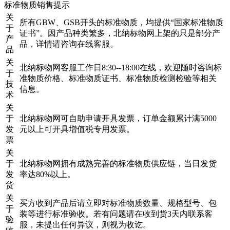
标准物质销售提示
关
所有GBW、GSB开头的标准物质，均提供“国家标准物质
于
证书”。因产品种类繁多，北纳标物网上架的只是部分产
产
品，详情请咨询在线客服。
品
关
北纳标物网客服工作日8:30--18:00在线，欢迎随时咨询标
于
准物质价格、标准物质证书、标准物质检测检验等相关
技
信息。
术
关
于
北纳标物网可自助申请开具发票，订单金额累计满5000
发
元以上可开具增值税专用发票。
票
关
于
北纳标物网拥有成熟完善的标准物质供应链，当日发货
发
率达80%以上。
货
关
买方收到产品后请立即对标准物质数量、规格型号、包
于
装等进行标准验收。若有问题请在收到货3天内联系客
验
服，未提出任何异议，则视为收讫。