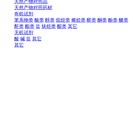
天然产物对照品
天然产物对照药材
有机试剂
苯系物类
酸类
醇类
烷烃类
烯烃类
醛类
酮类
酚类
醚类
酐类
酯类
盐
炔烃类
醌类
其它
无机试剂
酸
碱
盐
其它
其它