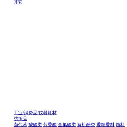
其它
工业/消费品/仪器耗材
纺织品
卤代苯
羧酸类
芳香酸
全氟酸类
有机酚类
香精香料
颜料