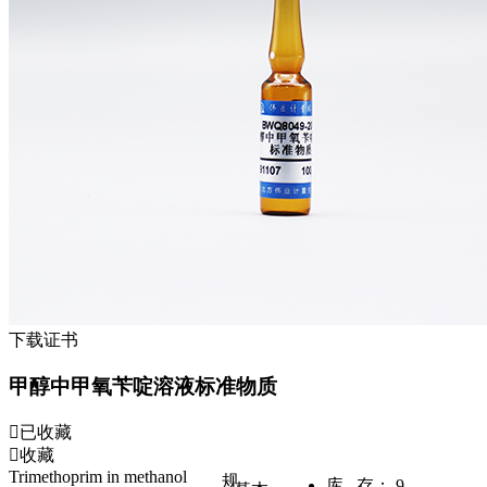
下载证书
甲醇中甲氧苄啶溶液标准物质
已收藏
收藏
Trimethoprim in methanol
规
库 存：
9