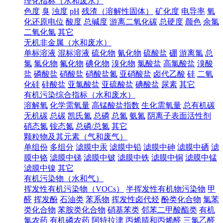
理化指标（水和废水）
色度
臭
浊度
pH
残渣（溶解性固体）
矿化度
电导率
氧
化还原电位
酸度
总碱度
游离二氧化碳
总硬度
颜色
余氯
二氧化氯
其它
无机非金属（水和废水）
单标溶液
混标溶液
硫化物
氰化物
硫酸盐
硼
游离氯
总
氯
氯化物
氟化物
碘化物
溴化物
氯酸盐
高氯酸盐
溴酸
盐
磷酸盐
硝酸盐
硝酸盐氮
亚硝酸盐
卤代乙酸
硅
二氧
化硅
硅酸盐
亚氯酸盐
亚硫酸盐
碘酸盐
尿素
其它
有机污染综合指标（水和废水）
溶解氧
化学需氧量
高锰酸盐指数
生化需氧量
总有机碳
无机碳
总碳
凯氏氮
总磷
总氮
氨氮
阴离子表面活性剂
硝态氮
铵态氮
总磷/总氮
其它
颗粒物及其元素（气和废气）
单组份
多组分
滤膜中汞
滤膜中铅
滤膜中砷
滤膜中硒
滤
膜中铬
滤膜中锑
滤膜中铍
滤膜中铁
滤膜中铜
滤膜中锰
滤膜中镍
其它
有机污染物（水和气）
挥发性有机污染物（VOCs）
半挥发性有机物污染物
甲
醛
挥发酚
石油类
苯系物
挥发性卤代烃
酚类化合物
氯苯
类化合物
苯胺类化合物
硝基苯类
邻苯二甲酸酯类
有机
氯农药
有机磷农药
阿特拉津
丙烯腈和丙烯醛
三氯乙醛