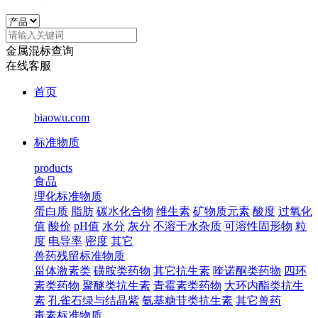
金属混标查询
在线客服
首页
biaowu.com
标准物质
products
食品
理化标准物质
蛋白质
脂肪
碳水化合物
维生素
矿物质元素
酸度
过氧化
值
酸价
pH值
水分
灰分
不溶于水杂质
可溶性固形物
粒
度
电导率
密度
其它
兽药残留标准物质
甾体激素类
磺胺类药物
其它抗生素
喹诺酮类药物
四环
素类药物
聚醚类抗生素
青霉素类药物
大环内酯类抗生
素
孔雀石绿与结晶紫
氨基糖苷类抗生素
其它兽药
毒素标准物质