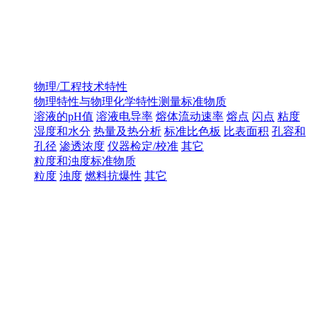
物理/工程技术特性
物理特性与物理化学特性测量标准物质
溶液的pH值
溶液电导率
熔体流动速率
熔点
闪点
粘度
湿度和水分
热量及热分析
标准比色板
比表面积
孔容和
孔径
渗透浓度
仪器检定/校准
其它
粒度和浊度标准物质
粒度
浊度
燃料抗爆性
其它