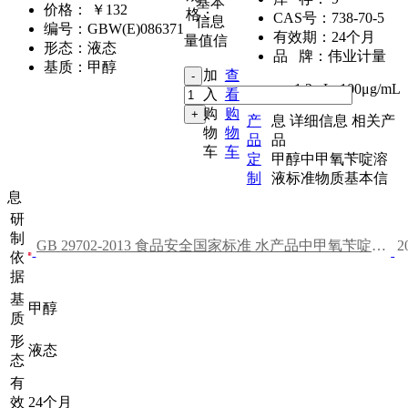
基本
价格：
￥132
格：
CAS号：
738-70-5
信息
编号：
GBW(E)086371
有效期：
24个月
量值信
形态：
液态
品 牌：
伟业计量
基质：
甲醇
加
查
1.2mL
,
100μg/mL
入
看
购
购
产
息
详细信息
相关产
物
物
品
品
车
车
定
甲醇中甲氧苄啶溶
制
液标准物质基本信
息
研
制
GB 29702-2013 食品安全国家标准 水产品中甲氧苄啶残留量的测定 高效液相色谱法
2
依
据
基
甲醇
质
形
液态
态
有
效
24个月