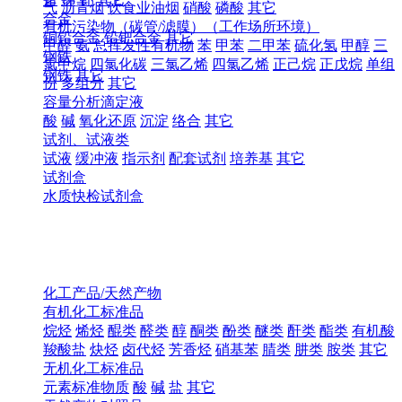
气
沥青烟
饮食业油烟
硝酸
磷酸
其它
合金
有机污染物（碳管/滤膜）（工作场所环境）
铜铅合金
铅钯合金
其它
甲醛
氨
总挥发性有机物
苯
甲苯
二甲苯
硫化氢
甲醇
三
钢铁
氯甲烷
四氯化碳
三氯乙烯
四氯乙烯
正己烷
正戊烷
单组
钢铁
其它
份
多组分
其它
容量分析滴定液
酸
碱
氧化还原
沉淀
络合
其它
试剂、试液类
试液
缓冲液
指示剂
配套试剂
培养基
其它
试剂盒
水质快检试剂盒
化工产品/天然产物
有机化工标准品
烷烃
烯烃
醌类
醛类
醇
酮类
酚类
醚类
酐类
酯类
有机酸
羧酸盐
炔烃
卤代烃
芳香烃
硝基苯
腈类
肼类
胺类
其它
无机化工标准品
元素标准物质
酸
碱
盐
其它