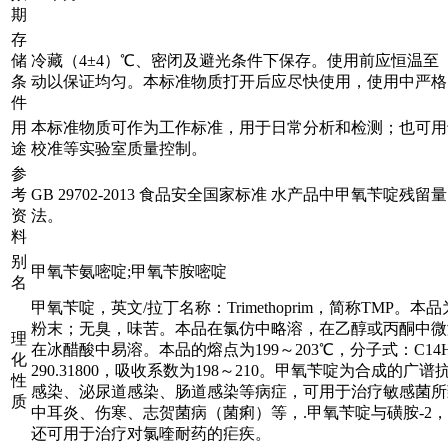
期
存
储
冷藏（4±4）℃、密闭及避光条件下保存。使用前应恒温至（
条
动以保证均匀。本标准物质打开后应尽快使用，使用中严格
件
用
本标准物质可作为工作标准，用于日常分析和检测；也可用
途
校准等实验室质量控制。
参
考
GB 29702-2013 食品安全国家标准 水产品中甲氧苄啶残
资
法。
料
别
甲氧苄氨嘧啶;甲氧苄胺嘧啶
名
甲氧苄啶，英文/拉丁名称：Trimethoprim，简称TMP。
粉末；无臭，味苦。本品在氯仿中略溶，在乙醇或丙酮中微
理
在冰醋酸中易溶。本品的熔点为199～203℃，分子式：C14H
化
290.31800，吸收系数为198～210。甲氧苄啶为合成的广
性
感染、泌尿道感染、肠道感染等病症，可用于治疗敏感菌所
质
中耳炎、伤寒、志贺菌病（菌痢）等，.甲氧苄啶与磺胺-2，
还可用于治疗对氯喹耐药的疟疾。