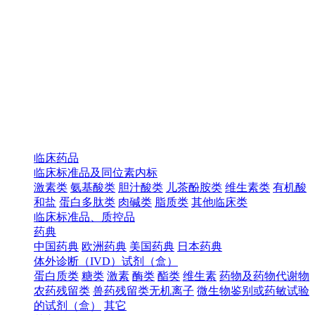
临床药品
临床标准品及同位素内标
激素类
氨基酸类
胆汁酸类
儿茶酚胺类
维生素类
有机酸
和盐
蛋白多肽类
肉碱类
脂质类
其他临床类
临床标准品、质控品
药典
中国药典
欧洲药典
美国药典
日本药典
体外诊断（IVD）试剂（盒）
蛋白质类
糖类
激素
酶类
酯类
维生素
药物及药物代谢物
农药残留类
兽药残留类无机离子
微生物鉴别或药敏试验
的试剂（盒）
其它