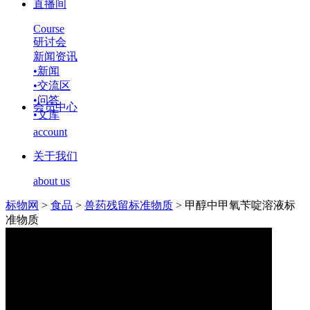
直播间
Course
研讨会
新闻资讯
•
新闻
•
交流区
•
问答
会员中心
•
文库
account
关于我们
about us
标物网
>
食品
>
兽药残留标准物质
>
甲醇中甲氧苄啶溶液标
准物质