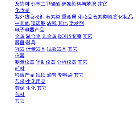
及染料
邻苯二甲酸酯
偶氮染料与苯胺
其它
化妆品
紫外线吸收剂
激素类
重金属
化妆品激素类物质
化妆品
中其他
喹诺酮
农残
其他
染发剂
电子电器产品
金属
聚合物
非金属
ROHS专项
其它
器皿/器具
容器
计量器具
试验器具
其它
仪器
测量仪器
辅助仪器
分析仪器
其它
耗材
移液产品
试纸
滴管
塑料袋
其它
劳保/生化用品
劳保
生化
其它
包材
其它