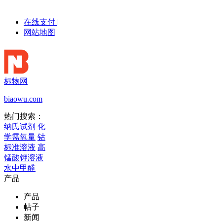
在线支付
|
网站地图
标物网
biaowu.com
热门搜索：
纳氏试剂
化
学需氧量
钴
标准溶液
高
锰酸钾溶液
水中甲醛
产品
产品
帖子
新闻