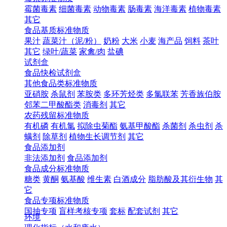
霉菌毒素
细菌毒素
动物毒素
肠毒素
海洋毒素
植物毒素
其它
食品基质标准物质
果汁
蔬菜汁（泥/粉）
奶粉
大米
小麦
海产品
饲料
茶叶
其它
绿叶/蔬菜
家禽/肉
盐碘
试剂盒
食品快检试剂盒
其他食品类标准物质
亚硝胺
杀鼠剂
苯胺类
多环芳烃类
多氯联苯
芳香族伯胺
邻苯二甲酸酯类
消毒剂
其它
农药残留标准物质
有机磷
有机氯
拟除虫菊酯
氨基甲酸酯
杀菌剂
杀虫剂
杀
螨剂
除草剂
植物生长调节剂
其它
食品添加剂
非法添加剂
食品添加剂
食品成分标准物质
糖类
黄酮
氨基酸
维生素
白酒成分
脂肪酸及其衍生物
其
它
食品专项标准物质
国抽专项
盲样考核专项
套标
配套试剂
其它
环境