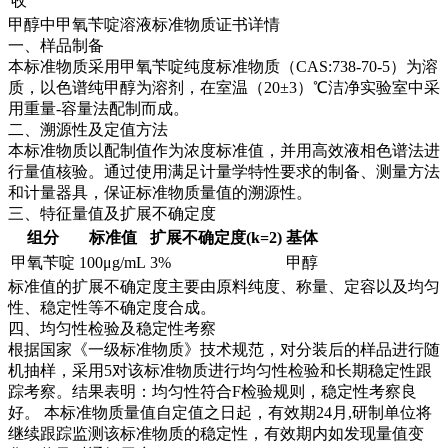
收
甲醇中甲氧苄啶溶液标准物质证书详情
一、样品制备
本标准物质采用甲氧苄啶纯度标准物质（CAS:738-70-5）为溶
质，以色谱纯甲醇为溶剂，在室温（20±3）℃洁净实验室中采
用重量-容量法配制而成。
二、溯源性及定值方法
本标准物质以配制值作为浓度标准值，并用高效液相色谱法进
行量值核验。通过使用满足计量学特性要求的制备、测量方法
和计量器具，保证标准物质量值的溯源性。
三、特征量值及扩展不确定度
组分
标准值
扩展不确定度(k=2)
基体
甲氧苄啶
100μg/mL
3%
甲醇
标准值的扩展不确定度主要由原料纯度、称量、定容以及均匀
性、稳定性等不确定度合成。
四、均匀性检验及稳定性考察
根据国家《一级标准物质》技术规范，对分装后的样品进行随
机抽样，采用5对该标准物质进行均匀性检验和长期稳定性跟
踪考察。结果表明：均匀性符合F检验规则，稳定性考察良
好。
本标准物质量值自定值之日起，有效期24月,研制单位将
继续跟踪监测该标准物质的稳定性，有效期内如发现量值变