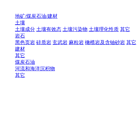
地矿/煤炭石油/建材
土壤
土壤成分
土壤有效态
土壤污染物
土壤理化性质
其它
岩石
黑色页岩
硅质岩
玄武岩
麻粒岩
橄榄岩及含铀砂岩
其它
建材
其它
煤炭石油
河流和海洋沉积物
其它