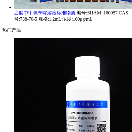
乙腈中甲氧苄啶溶液标准物质
编号:SHAM_160057 CAS
号:738-70-5 规格:1.2mL 浓度:100μg/mL
热门产品