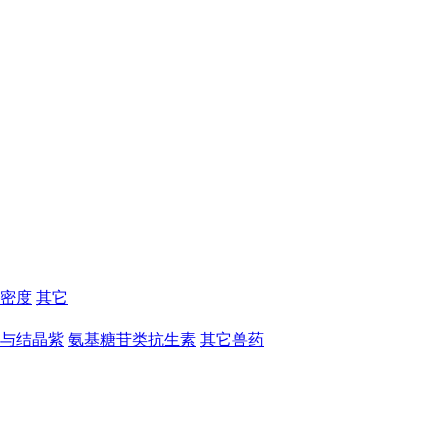
密度
其它
与结晶紫
氨基糖苷类抗生素
其它兽药