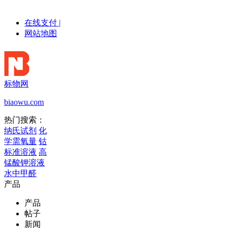
在线支付
|
网站地图
标物网
biaowu.com
热门搜索：
纳氏试剂
化
学需氧量
钴
标准溶液
高
锰酸钾溶液
水中甲醛
产品
产品
帖子
新闻