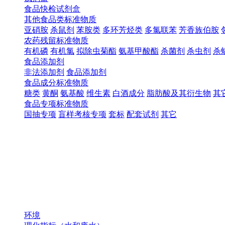
食品快检试剂盒
其他食品类标准物质
亚硝胺
杀鼠剂
苯胺类
多环芳烃类
多氯联苯
芳香族伯胺
农药残留标准物质
有机磷
有机氯
拟除虫菊酯
氨基甲酸酯
杀菌剂
杀虫剂
杀
食品添加剂
非法添加剂
食品添加剂
食品成分标准物质
糖类
黄酮
氨基酸
维生素
白酒成分
脂肪酸及其衍生物
其
食品专项标准物质
国抽专项
盲样考核专项
套标
配套试剂
其它
环境