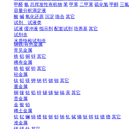
甲醛
氨
总挥发性有机物
苯
甲苯
二甲苯
硫化氢
甲醇
三氯
容量分析滴定液
酸
碱
氧化还原
沉淀
络合
其它
试剂、试液类
试液
缓冲液
指示剂
配套试剂
培养基
其它
试剂盒
水质快检试剂盒
钢铁/有色金属
常见金属
铁
铝
铜
锌
其它
稀有金属
锆
铪
铌
钽
其它
轻金属
钛
铝
镁
钾
钠
钙
锶
钡
其它
重金属
铜
镍
钴
铅
锌
锡
锑
铋
镉
汞
其它
贵金属
金
银
铂
稀土金属
钪
钇
镧
铈
镨
钕
钷
钐
铕
钆
铽
镝
钬
铒
铥
镱
镥
其它
准金属
锗
锑
钋
其它