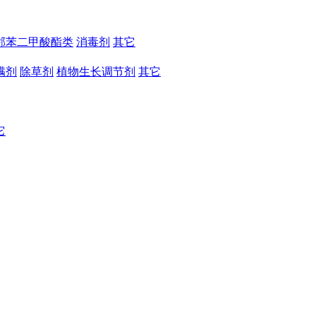
邻苯二甲酸酯类
消毒剂
其它
螨剂
除草剂
植物生长调节剂
其它
它