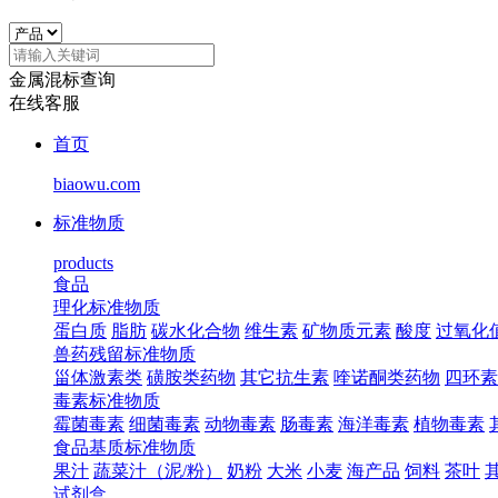
金属混标查询
在线客服
首页
biaowu.com
标准物质
products
食品
理化标准物质
蛋白质
脂肪
碳水化合物
维生素
矿物质元素
酸度
过氧化
兽药残留标准物质
甾体激素类
磺胺类药物
其它抗生素
喹诺酮类药物
四环素
毒素标准物质
霉菌毒素
细菌毒素
动物毒素
肠毒素
海洋毒素
植物毒素
食品基质标准物质
果汁
蔬菜汁（泥/粉）
奶粉
大米
小麦
海产品
饲料
茶叶
试剂盒