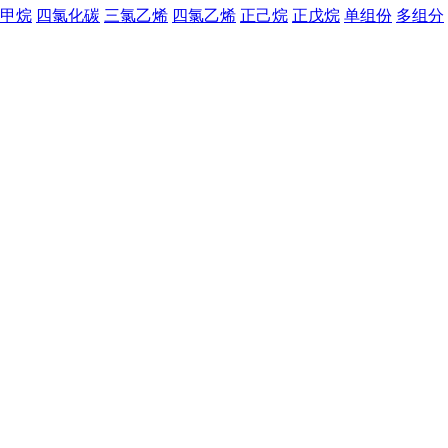
甲烷
四氯化碳
三氯乙烯
四氯乙烯
正己烷
正戊烷
单组份
多组分