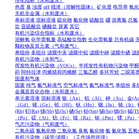
理化指标（水和废水）
色度
臭
浊度
pH
残渣（溶解性固体）
矿化度
电导率
氧化
无机非金属（水和废水）
单标溶液
混标溶液
硫化物
氰化物
硫酸盐
硼
游离氯
总氯
盐
亚硫酸盐
碘酸盐
尿素
其它
有机污染综合指标（水和废水）
溶解氧
化学需氧量
高锰酸盐指数
生化需氧量
总有机碳
颗粒物及其元素（气和废气）
单组份
多组分
滤膜中汞
滤膜中铅
滤膜中砷
滤膜中硒
滤
有机污染物（水和气）
挥发性有机污染物（VOCs）
半挥发性有机物污染物
甲
药
阿特拉津
丙烯腈和丙烯醛
三氯乙醛
多环芳烃
二噁英
固废和气体
固废
纯气
氮气标准气
空气标准气
氦气标准气
单组份
多
金属及其化合物（水和废水）
单元素溶液
混标溶液
银（Ag）
铝（Al）
砷（As）
金(Au
（Gd）
锗（Ge）
铪（Hf）
钬（Ho）
铟（In）
铱（Ir）
(Rh)
钌(Ru)
锑(Sb)
钪(Sc)
硒(Se)
钐(Sm)
锡(Sn)
锶(Sr)
铽(Tb
（Po）
砹（At）
钫（Fr）
镭（Ra）
钷（Pm）
镤（Pa）
气态污染物（气和废气）
二氧化硫
氮氧化物
二氧化氮
臭氧
氟化物
氨
氰化氢
五氧
有机污染物（碳管/滤膜）（工作场所环境）