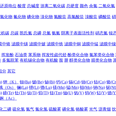
还原电位
酸度
总碱度
游离二氧化碳
总硬度
颜色
余氯
二氧化氯
氯化物
氟化物
碘化物
溴化物
氯酸盐
高氯酸盐
溴酸盐
磷酸盐
硝
无机碳
总碳
凯氏氮
总磷
总氮
氨氮
阴离子表面活性剂
硝态氮
铵
膜中铬
滤膜中锑
滤膜中铍
滤膜中铁
滤膜中铜
滤膜中锰
滤膜中镍
醛
挥发酚
石油类
苯系物
挥发性卤代烃
酚类化合物
氯苯类化合物
类
多氯联苯
有机锡化合物
有机酸
胺
肼
醇类化合物
腈类化合物
组分
其它
)
钾（K）
钡(Ba)
铍(Be)
铋(Bi)
钙(Ca)
镉(Cd)
铈(Ce)
钴(Co)
铬(Cr
锇（Os）
镧(La)
锂(Li)
镥(Lu)
镁(Mg)
锰(Mn)
钼(Mo)
钠(Na)
铌(Nb
)
碲(Te)
钍(Th)
钛(Ti)
铊(Tl)
铥(Tm)
铀(U)
钒(V)
钨(W)
钇(Y)
镱(Y
锕（Ac）
化二磷
硫化氢
氯气
氯化氢
硫酸雾
磷化氢
铬酸雾
光气
沥青烟
饮