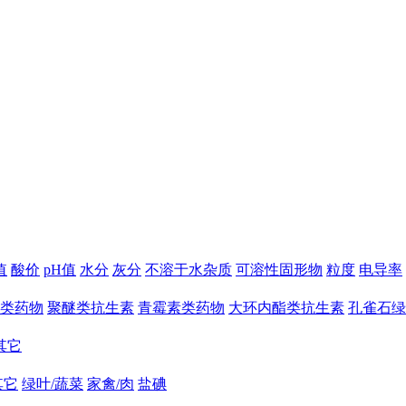
值
酸价
pH值
水分
灰分
不溶于水杂质
可溶性固形物
粒度
电导率
类药物
聚醚类抗生素
青霉素类药物
大环内酯类抗生素
孔雀石绿
其它
其它
绿叶/蔬菜
家禽/肉
盐碘