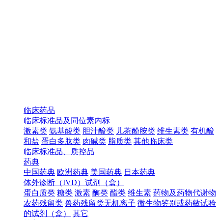
临床药品
临床标准品及同位素内标
激素类
氨基酸类
胆汁酸类
儿茶酚胺类
维生素类
有机酸
和盐
蛋白多肽类
肉碱类
脂质类
其他临床类
临床标准品、质控品
药典
中国药典
欧洲药典
美国药典
日本药典
体外诊断（IVD）试剂（盒）
蛋白质类
糖类
激素
酶类
酯类
维生素
药物及药物代谢物
农药残留类
兽药残留类无机离子
微生物鉴别或药敏试验
的试剂（盒）
其它