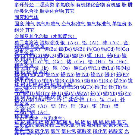
多环芳烃
二噁英类
多氯联苯
有机锡化合物
有机酸
胺
肼
醇类化合物
腈类化合物
其它
固废和气体
固废
纯气
氮气标准气
空气标准气
氦气标准气
单组份
多
组分
其它
金属及其化合物（水和废水）
单元素溶液
混标溶液
银（Ag）
铝（Al）
砷（As）
金
钢铁/有色金属
(Au)
钾（K）
钡(Ba)
铍(Be)
铋(Bi)
钙(Ca)
镉(Cd)
铈(Ce)
常见金属
钴(Co)
铬(Cr)
铯(Cs)
铜(Cu)
镝(Dy)
铒（Er）
铕(Eu)
铁
铁
铝
铜
锌
其它
(Fe)
镓（Ga）
钆（Gd）
锗（Ge）
铪（Hf）
钬（Ho）
稀有金属
铟（In）
铱（Ir）
锇（Os）
镧(La)
锂(Li)
镥(Lu)
镁(Mg)
锆
铪
铌
钽
其它
锰(Mn)
钼(Mo)
钠(Na)
铌(Nb)
钕(Nd)
镍(Ni)
磷(P)
铅(Pb)
轻金属
钯(Pd)
镨(Pr)
铂(Pt)
铷(Rb)
铼(Re)
铑(Rh)
钌(Ru)
锑(Sb)
钪
钛
铝
镁
钾
钠
钙
锶
钡
其它
(Sc)
硒(Se)
钐(Sm)
锡(Sn)
锶(Sr)
铽(Tb)
碲(Te)
钍(Th)
钛
重金属
(Ti)
铊(Tl)
铥(Tm)
铀(U)
钒(V)
钨(W)
钇(Y)
镱(Yb)
锌(Zn)
铜
镍
钴
铅
锌
锡
锑
铋
镉
汞
其它
锆(Zr)
铵(NH4)
汞（Hg）
其它
锝（Tc）
钽（Ta）
钋
贵金属
（Po）
砹（At）
钫（Fr）
镭（Ra）
钷（Pm）
镤
金
银
铂
（Pa）
锕（Ac）
稀土金属
气态污染物（气和废气）
钪
钇
镧
铈
镨
钕
钷
钐
铕
钆
铽
镝
钬
铒
铥
镱
镥
其它
二氧化硫
氮氧化物
二氧化氮
臭氧
氟化物
氨
氰化氢
五
准金属
氧化二磷
硫化氢
氯气
氯化氢
硫酸雾
磷化氢
铬酸雾
光
锗
锑
钋
其它