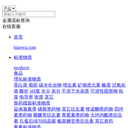
金属混标查询
在线客服
首页
biaowu.com
标准物质
products
食品
理化标准物质
蛋白质
脂肪
碳水化合物
维生素
矿物质元素
酸度
过氧化
值
酸价
pH值
水分
灰分
不溶于水杂质
可溶性固形物
粒
度
电导率
密度
其它
兽药残留标准物质
甾体激素类
磺胺类药物
其它抗生素
喹诺酮类药物
四环
素类药物
聚醚类抗生素
青霉素类药物
大环内酯类抗生
素
孔雀石绿与结晶紫
氨基糖苷类抗生素
其它兽药
毒素标准物质