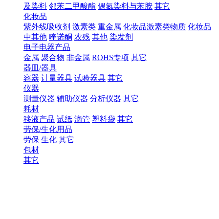
及染料
邻苯二甲酸酯
偶氮染料与苯胺
其它
化妆品
紫外线吸收剂
激素类
重金属
化妆品激素类物质
化妆品
中其他
喹诺酮
农残
其他
染发剂
电子电器产品
金属
聚合物
非金属
ROHS专项
其它
器皿/器具
容器
计量器具
试验器具
其它
仪器
测量仪器
辅助仪器
分析仪器
其它
耗材
移液产品
试纸
滴管
塑料袋
其它
劳保/生化用品
劳保
生化
其它
包材
其它