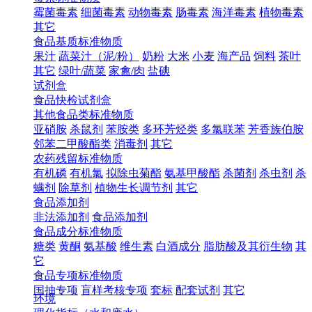
霉菌毒素
细菌毒素
动物毒素
肠毒素
海洋毒素
植物毒素
其它
食品基质标准物质
果汁
蔬菜汁（泥/粉）
奶粉
大米
小麦
海产品
饲料
茶叶
其它
绿叶/蔬菜
家禽/肉
盐碘
试剂盒
食品快检试剂盒
其他食品类标准物质
亚硝胺
杀鼠剂
苯胺类
多环芳烃类
多氯联苯
芳香族伯胺
邻苯二甲酸酯类
消毒剂
其它
农药残留标准物质
有机磷
有机氯
拟除虫菊酯
氨基甲酸酯
杀菌剂
杀虫剂
杀
螨剂
除草剂
植物生长调节剂
其它
食品添加剂
非法添加剂
食品添加剂
食品成分标准物质
糖类
黄酮
氨基酸
维生素
白酒成分
脂肪酸及其衍生物
其
它
食品专项标准物质
国抽专项
盲样考核专项
套标
配套试剂
其它
环境