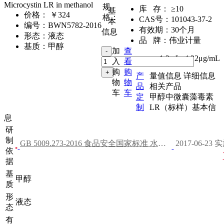
Microcystin LR in methanol
规
库 存：
≥10
基
价格：
￥324
格：
CAS号：
101043-37-2
本
编号：
BWN5782-2016
有效期：
30个月
信息
形态：
液态
品 牌：
伟业计量
基质：
甲醇
加
查
1.2mL
,
4.22μg/mL
入
看
购
购
产
量值信息
详细信息
物
物
品
相关产品
车
车
定
甲醇中微囊藻毒素
制
LR（标样）基本信
息
研
制
GB 5009.273-2016 食品安全国家标准 水产品中微囊藻毒素的测定
2017-06-23 
依
据
基
甲醇
质
形
液态
态
有