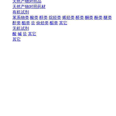
天然产物对照品
天然产物对照药材
有机试剂
苯系物类
酸类
醇类
烷烃类
烯烃类
醛类
酮类
酚类
醚类
酐类
酯类
盐
炔烃类
醌类
其它
无机试剂
酸
碱
盐
其它
其它