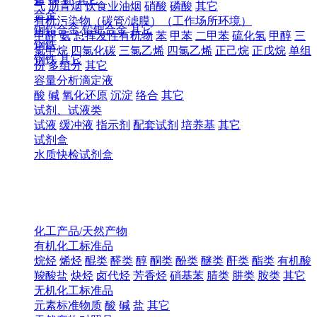
气
沥青烟
饮食业油烟
硝酸
磷酸
其它
合金
有机污染物（碳管/滤膜）（工作场所环境）
铜铅合金
铅钯合金
其它
甲醛
氨
总挥发性有机物
苯
甲苯
二甲苯
硫化氢
甲醇
三
钢铁
氯甲烷
四氯化碳
三氯乙烯
四氯乙烯
正己烷
正戊烷
单组
钢铁
其它
份
多组分
其它
容量分析滴定液
酸
碱
氧化还原
沉淀
络合
其它
试剂、试液类
试液
缓冲液
指示剂
配套试剂
培养基
其它
试剂盒
水质快检试剂盒
化工产品/天然产物
有机化工标准品
烷烃
烯烃
醌类
醛类
醇
酮类
酚类
醚类
酐类
酯类
有机酸
羧酸盐
炔烃
卤代烃
芳香烃
硝基苯
腈类
肼类
胺类
其它
无机化工标准品
元素标准物质
酸
碱
盐
其它