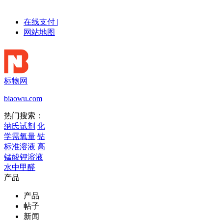
在线支付
|
网站地图
标物网
biaowu.com
热门搜索：
纳氏试剂
化
学需氧量
钴
标准溶液
高
锰酸钾溶液
水中甲醛
产品
产品
帖子
新闻