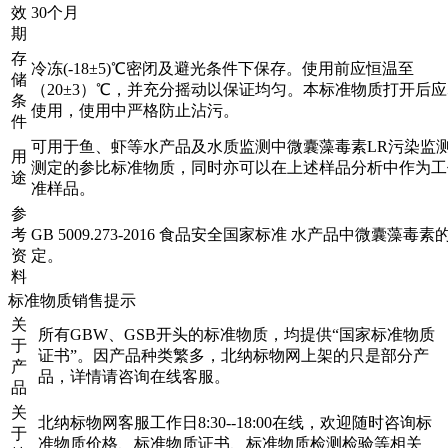
效
30个月
期
存
冷冻(-18±5)℃密闭及避光条件下保存。使用前应恒温至
储
（20±3）℃，并充分摇动以保证均匀。本标准物质打开后
条
使用，使用中严格防止沾污。
件
可用于鱼、虾等水产品及水质监测中微囊藻毒素LR污染监
用
测定的参比标准物质，同时亦可以在上述样品分析中作为工
途
准样品。
参
考
GB 5009.273-2016 食品安全国家标准 水产品中微囊藻毒素
资
定。
料
标准物质销售提示
关
所有GBW、GSB开头的标准物质，均提供“国家标准物质
于
证书”。因产品种类繁多，北纳标物网上架的只是部分产
产
品，详情请咨询在线客服。
品
关
北纳标物网客服工作日8:30--18:00在线，欢迎随时咨询标
于
准物质价格、标准物质证书、标准物质检测检验等相关