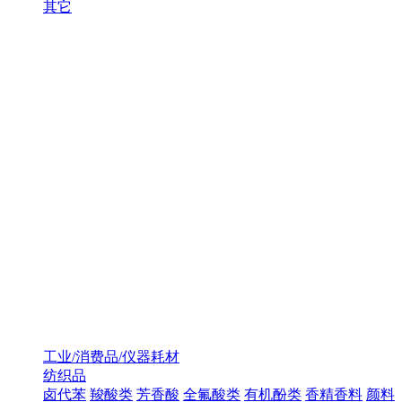
其它
工业/消费品/仪器耗材
纺织品
卤代苯
羧酸类
芳香酸
全氟酸类
有机酚类
香精香料
颜料