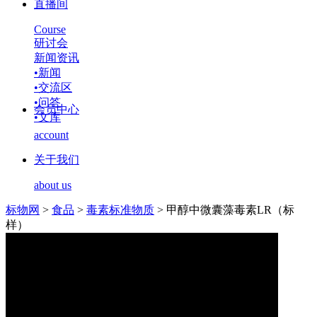
直播间
Course
研讨会
新闻资讯
•
新闻
•
交流区
•
问答
会员中心
•
文库
account
关于我们
about us
标物网
>
食品
>
毒素标准物质
>
甲醇中微囊藻毒素LR（标
样）