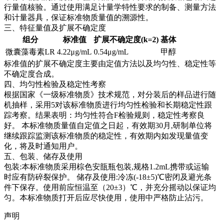
行量值核验。通过使用满足计量学特性要求的制备、测量方法
和计量器具，保证标准物质量值的溯源性。
三、特征量值及扩展不确定度
组分
标准值
扩展不确定度(k=2)
基体
微囊藻毒素LR
4.22μg/mL
0.54μg/mL
甲醇
标准值的扩展不确定度主要由定值方法以及均匀性、稳定性等
不确定度合成。
四、均匀性检验及稳定性考察
根据国家《一级标准物质》技术规范，对分装后的样品进行随
机抽样，采用5对该标准物质进行均匀性检验和长期稳定性跟
踪考察。结果表明：均匀性符合F检验规则，稳定性考察良
好。
本标准物质量值自定值之日起，有效期30月,研制单位将
继续跟踪监测该标准物质的稳定性，有效期内如发现量值变
化，将及时通知用户。
五、包装、储存及使用
包装:本标准物质采用棕色安瓿瓶包装,规格1.2mL携带或运输
时应有防碎裂保护。 储存及使用:冷冻(-18±5)℃密闭及避光条
件下保存。使用前应恒温至（20±3）℃，并充分摇动以保证均
匀。本标准物质打开后应尽快使用，使用中严格防止沾污。
声明