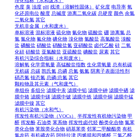
理化指标（水和废水）
色度
臭
浊度
pH
残渣（溶解性固体）
矿化度
电导率
氧
化还原电位
酸度
总碱度
游离二氧化碳
总硬度
颜色
余氯
二氧化氯
其它
无机非金属（水和废水）
单标溶液
混标溶液
硫化物
氰化物
硫酸盐
硼
游离氯
总
氯
氯化物
氟化物
碘化物
溴化物
氯酸盐
高氯酸盐
溴酸
盐
磷酸盐
硝酸盐
硝酸盐氮
亚硝酸盐
卤代乙酸
硅
二氧
化硅
硅酸盐
亚氯酸盐
亚硫酸盐
碘酸盐
尿素
其它
有机污染综合指标（水和废水）
溶解氧
化学需氧量
高锰酸盐指数
生化需氧量
总有机碳
无机碳
总碳
凯氏氮
总磷
总氮
氨氮
阴离子表面活性剂
硝态氮
铵态氮
总磷/总氮
其它
颗粒物及其元素（气和废气）
单组份
多组分
滤膜中汞
滤膜中铅
滤膜中砷
滤膜中硒
滤
膜中铬
滤膜中锑
滤膜中铍
滤膜中铁
滤膜中铜
滤膜中锰
滤膜中镍
其它
有机污染物（水和气）
挥发性有机污染物（VOCs）
半挥发性有机物污染物
甲
醛
挥发酚
石油类
苯系物
挥发性卤代烃
酚类化合物
氯苯
类化合物
苯胺类化合物
硝基苯类
邻苯二甲酸酯类
有机
氯农药
有机磷农药
阿特拉津
丙烯腈和丙烯醛
三氯乙醛