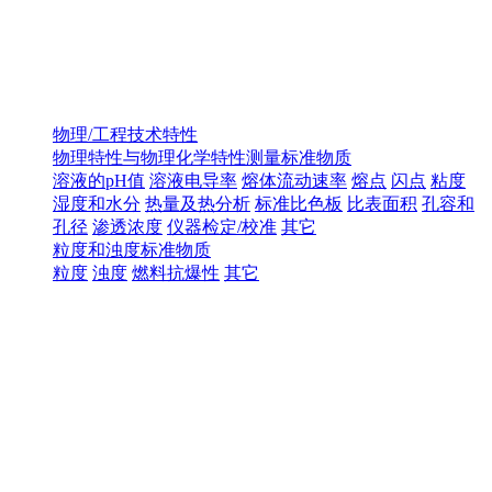
物理/工程技术特性
物理特性与物理化学特性测量标准物质
溶液的pH值
溶液电导率
熔体流动速率
熔点
闪点
粘度
湿度和水分
热量及热分析
标准比色板
比表面积
孔容和
孔径
渗透浓度
仪器检定/校准
其它
粒度和浊度标准物质
粒度
浊度
燃料抗爆性
其它