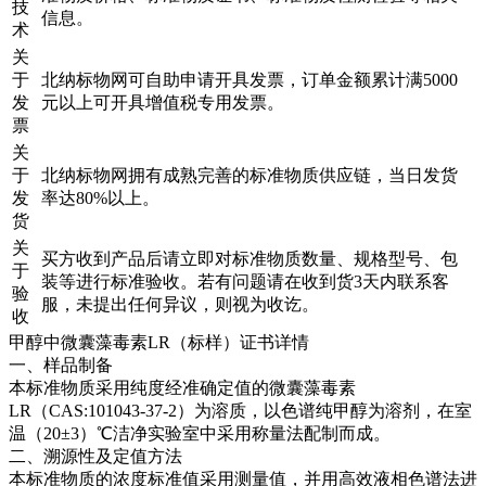
技
信息。
术
关
于
北纳标物网可自助申请开具发票，订单金额累计满5000
发
元以上可开具增值税专用发票。
票
关
于
北纳标物网拥有成熟完善的标准物质供应链，当日发货
发
率达80%以上。
货
关
买方收到产品后请立即对标准物质数量、规格型号、包
于
装等进行标准验收。若有问题请在收到货3天内联系客
验
服，未提出任何异议，则视为收讫。
收
甲醇中微囊藻毒素LR（标样）证书详情
一、样品制备
本标准物质采用纯度经准确定值的微囊藻毒素
LR（CAS:101043-37-2）为溶质，以色谱纯甲醇为溶剂，在室
温（20±3）℃洁净实验室中采用称量法配制而成。
二、溯源性及定值方法
本标准物质的浓度标准值采用测量值，并用高效液相色谱法进