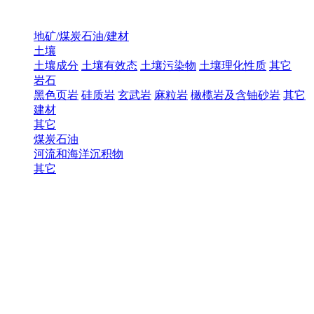
地矿/煤炭石油/建材
土壤
土壤成分
土壤有效态
土壤污染物
土壤理化性质
其它
岩石
黑色页岩
硅质岩
玄武岩
麻粒岩
橄榄岩及含铀砂岩
其它
建材
其它
煤炭石油
河流和海洋沉积物
其它