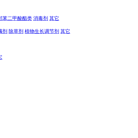
邻苯二甲酸酯类
消毒剂
其它
螨剂
除草剂
植物生长调节剂
其它
它