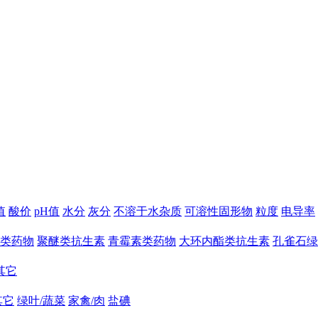
值
酸价
pH值
水分
灰分
不溶于水杂质
可溶性固形物
粒度
电导率
类药物
聚醚类抗生素
青霉素类药物
大环内酯类抗生素
孔雀石绿
其它
其它
绿叶/蔬菜
家禽/肉
盐碘