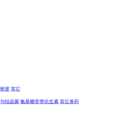
密度
其它
与结晶紫
氨基糖苷类抗生素
其它兽药