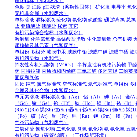
理化指标（水和废水）
色度
臭
浊度
pH
残渣（溶解性固体）
矿化度
电导率
氧化
无机非金属（水和废水）
单标溶液
混标溶液
硫化物
氰化物
硫酸盐
硼
游离氯
总氯
盐
亚硫酸盐
碘酸盐
尿素
其它
有机污染综合指标（水和废水）
溶解氧
化学需氧量
高锰酸盐指数
生化需氧量
总有机碳
颗粒物及其元素（气和废气）
单组份
多组分
滤膜中汞
滤膜中铅
滤膜中砷
滤膜中硒
滤
有机污染物（水和气）
挥发性有机污染物（VOCs）
半挥发性有机物污染物
甲
药
阿特拉津
丙烯腈和丙烯醛
三氯乙醛
多环芳烃
二噁英
固废和气体
固废
纯气
氮气标准气
空气标准气
氦气标准气
单组份
多
金属及其化合物（水和废水）
单元素溶液
混标溶液
银（Ag）
铝（Al）
砷（As）
金(Au
（Gd）
锗（Ge）
铪（Hf）
钬（Ho）
铟（In）
铱（Ir）
(Rh)
钌(Ru)
锑(Sb)
钪(Sc)
硒(Se)
钐(Sm)
锡(Sn)
锶(Sr)
铽(Tb
（Po）
砹（At）
钫（Fr）
镭（Ra）
钷（Pm）
镤（Pa）
气态污染物（气和废气）
二氧化硫
氮氧化物
二氧化氮
臭氧
氟化物
氨
氰化氢
五氧
有机污染物（碳管/滤膜）（工作场所环境）