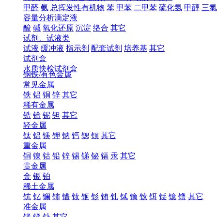
甲醛
氨
总挥发性有机物
苯
甲苯
二甲苯
硫化氢
甲醇
三氯
容量分析滴定液
酸
碱
氧化还原
沉淀
络合
其它
试剂、试液类
试液
缓冲液
指示剂
配套试剂
培养基
其它
试剂盒
水质快检试剂盒
钢铁/有色金属
常见金属
铁
铝
铜
锌
其它
稀有金属
锆
铪
铌
钽
其它
轻金属
钛
铝
镁
钾
钠
钙
锶
钡
其它
重金属
铜
镍
钴
铅
锌
锡
锑
铋
镉
汞
其它
贵金属
金
银
铂
稀土金属
钪
钇
镧
铈
镨
钕
钷
钐
铕
钆
铽
镝
钬
铒
铥
镱
镥
其它
准金属
锗
锑
钋
其它