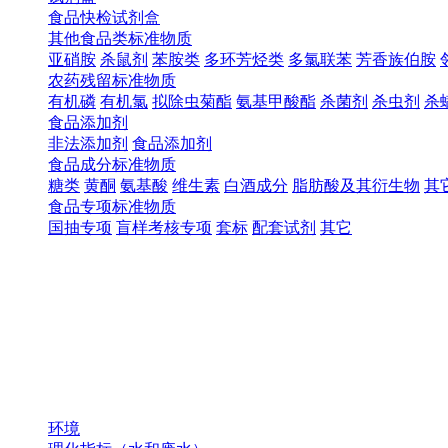
食品快检试剂盒
其他食品类标准物质
亚硝胺
杀鼠剂
苯胺类
多环芳烃类
多氯联苯
芳香族伯胺
农药残留标准物质
有机磷
有机氯
拟除虫菊酯
氨基甲酸酯
杀菌剂
杀虫剂
杀
食品添加剂
非法添加剂
食品添加剂
食品成分标准物质
糖类
黄酮
氨基酸
维生素
白酒成分
脂肪酸及其衍生物
其
食品专项标准物质
国抽专项
盲样考核专项
套标
配套试剂
其它
环境