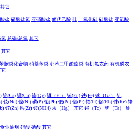
其它
酸盐
硝酸盐氮
亚硝酸盐
卤代乙酸
硅
二氧化硅
硅酸盐
亚氯酸
态氮
总磷/总氮
其它
其它
苯胺类化合物
硝基苯类
邻苯二甲酸酯类
有机氯农药
有机磷农
其它
)
铯(Cs)
铜(Cu)
镝(Dy)
铒（Er）
铕(Eu)
铁(Fe)
镓（Ga）
钆
)
钕(Nd)
镍(Ni)
磷(P)
铅(Pb)
钯(Pd)
镨(Pr)
铂(Pt)
铷(Rb)
铼(Re)
铑
b)
锌(Zn)
锆(Zr)
铵(NH4)
汞（Hg）
其它
锝（Tc）
钽（Ta）
钋
食业油烟
硝酸
磷酸
其它