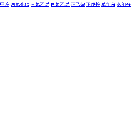
甲烷
四氯化碳
三氯乙烯
四氯乙烯
正己烷
正戊烷
单组份
多组分