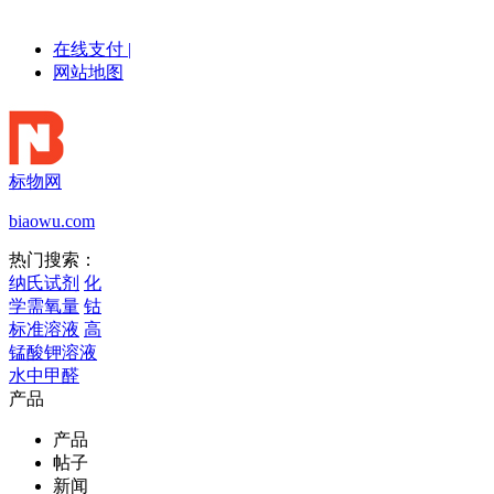
在线支付
|
网站地图
标物网
biaowu.com
热门搜索：
纳氏试剂
化
学需氧量
钴
标准溶液
高
锰酸钾溶液
水中甲醛
产品
产品
帖子
新闻