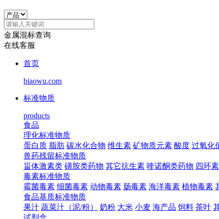
金属混标查询
在线客服
首页
biaowu.com
标准物质
products
食品
理化标准物质
蛋白质
脂肪
碳水化合物
维生素
矿物质元素
酸度
过氧化
兽药残留标准物质
甾体激素类
磺胺类药物
其它抗生素
喹诺酮类药物
四环素
毒素标准物质
霉菌毒素
细菌毒素
动物毒素
肠毒素
海洋毒素
植物毒素
食品基质标准物质
果汁
蔬菜汁（泥/粉）
奶粉
大米
小麦
海产品
饲料
茶叶
试剂盒