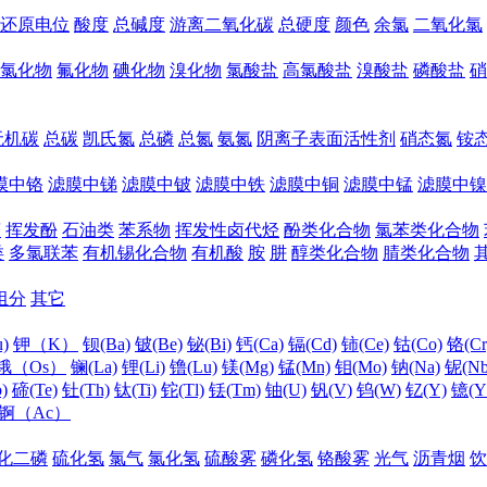
还原电位
酸度
总碱度
游离二氧化碳
总硬度
颜色
余氯
二氧化氯
氯化物
氟化物
碘化物
溴化物
氯酸盐
高氯酸盐
溴酸盐
磷酸盐
硝
无机碳
总碳
凯氏氮
总磷
总氮
氨氮
阴离子表面活性剂
硝态氮
铵
膜中铬
滤膜中锑
滤膜中铍
滤膜中铁
滤膜中铜
滤膜中锰
滤膜中镍
醛
挥发酚
石油类
苯系物
挥发性卤代烃
酚类化合物
氯苯类化合物
类
多氯联苯
有机锡化合物
有机酸
胺
肼
醇类化合物
腈类化合物
组分
其它
)
钾（K）
钡(Ba)
铍(Be)
铋(Bi)
钙(Ca)
镉(Cd)
铈(Ce)
钴(Co)
铬(Cr
锇（Os）
镧(La)
锂(Li)
镥(Lu)
镁(Mg)
锰(Mn)
钼(Mo)
钠(Na)
铌(Nb
)
碲(Te)
钍(Th)
钛(Ti)
铊(Tl)
铥(Tm)
铀(U)
钒(V)
钨(W)
钇(Y)
镱(Y
锕（Ac）
化二磷
硫化氢
氯气
氯化氢
硫酸雾
磷化氢
铬酸雾
光气
沥青烟
饮