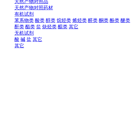
天然产物对照品
天然产物对照药材
有机试剂
苯系物类
酸类
醇类
烷烃类
烯烃类
醛类
酮类
酚类
醚类
酐类
酯类
盐
炔烃类
醌类
其它
无机试剂
酸
碱
盐
其它
其它