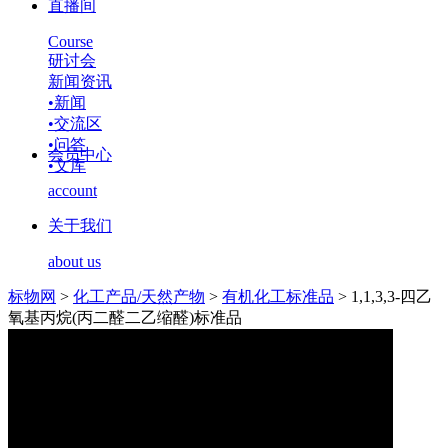
直播间
Course
研讨会
新闻资讯
•
新闻
•
交流区
•
问答
会员中心
•
文库
account
关于我们
about us
标物网
>
化工产品/天然产物
>
有机化工标准品
>
1,1,3,3-四乙
氧基丙烷(丙二醛二乙缩醛)标准品