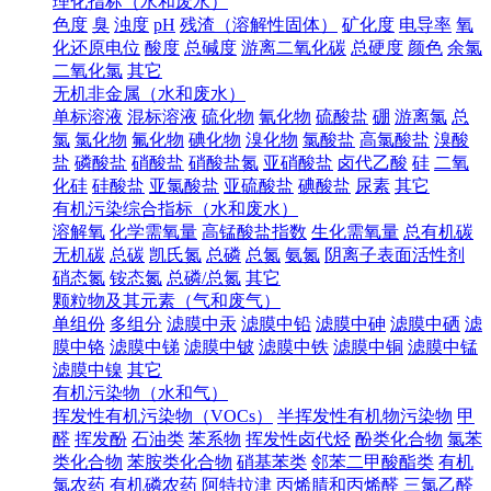
理化指标（水和废水）
色度
臭
浊度
pH
残渣（溶解性固体）
矿化度
电导率
氧
化还原电位
酸度
总碱度
游离二氧化碳
总硬度
颜色
余氯
二氧化氯
其它
无机非金属（水和废水）
单标溶液
混标溶液
硫化物
氰化物
硫酸盐
硼
游离氯
总
氯
氯化物
氟化物
碘化物
溴化物
氯酸盐
高氯酸盐
溴酸
盐
磷酸盐
硝酸盐
硝酸盐氮
亚硝酸盐
卤代乙酸
硅
二氧
化硅
硅酸盐
亚氯酸盐
亚硫酸盐
碘酸盐
尿素
其它
有机污染综合指标（水和废水）
溶解氧
化学需氧量
高锰酸盐指数
生化需氧量
总有机碳
无机碳
总碳
凯氏氮
总磷
总氮
氨氮
阴离子表面活性剂
硝态氮
铵态氮
总磷/总氮
其它
颗粒物及其元素（气和废气）
单组份
多组分
滤膜中汞
滤膜中铅
滤膜中砷
滤膜中硒
滤
膜中铬
滤膜中锑
滤膜中铍
滤膜中铁
滤膜中铜
滤膜中锰
滤膜中镍
其它
有机污染物（水和气）
挥发性有机污染物（VOCs）
半挥发性有机物污染物
甲
醛
挥发酚
石油类
苯系物
挥发性卤代烃
酚类化合物
氯苯
类化合物
苯胺类化合物
硝基苯类
邻苯二甲酸酯类
有机
氯农药
有机磷农药
阿特拉津
丙烯腈和丙烯醛
三氯乙醛