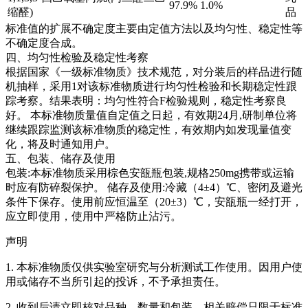
97.9%
1.0%
缩醛)
品
标准值的扩展不确定度主要由定值方法以及均匀性、稳定性等
不确定度合成。
四、均匀性检验及稳定性考察
根据国家《一级标准物质》技术规范，对分装后的样品进行随
机抽样，采用1对该标准物质进行均匀性检验和长期稳定性跟
踪考察。结果表明：均匀性符合F检验规则，稳定性考察良
好。
本标准物质量值自定值之日起，有效期24月,研制单位将
继续跟踪监测该标准物质的稳定性，有效期内如发现量值变
化，将及时通知用户。
五、包装、储存及使用
包装:本标准物质采用棕色安瓿瓶包装,规格250mg携带或运输
时应有防碎裂保护。 储存及使用:冷藏（4±4）℃、密闭及避光
条件下保存。使用前应恒温至（20±3）℃，安瓿瓶一经打开，
应立即使用，使用中严格防止沾污。
声明
1. 本标准物质仅供实验室研究与分析测试工作使用。因用户使
用或储存不当所引起的投诉，不予承担责任。
2. 收到后请立即核对品种、数量和包装，相关赔偿只限于标准