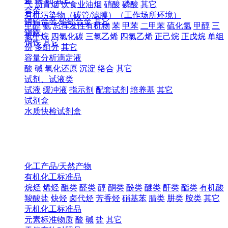
气
沥青烟
饮食业油烟
硝酸
磷酸
其它
合金
有机污染物（碳管/滤膜）（工作场所环境）
铜铅合金
铅钯合金
其它
甲醛
氨
总挥发性有机物
苯
甲苯
二甲苯
硫化氢
甲醇
三
钢铁
氯甲烷
四氯化碳
三氯乙烯
四氯乙烯
正己烷
正戊烷
单组
钢铁
其它
份
多组分
其它
容量分析滴定液
酸
碱
氧化还原
沉淀
络合
其它
试剂、试液类
试液
缓冲液
指示剂
配套试剂
培养基
其它
试剂盒
水质快检试剂盒
化工产品/天然产物
有机化工标准品
烷烃
烯烃
醌类
醛类
醇
酮类
酚类
醚类
酐类
酯类
有机酸
羧酸盐
炔烃
卤代烃
芳香烃
硝基苯
腈类
肼类
胺类
其它
无机化工标准品
元素标准物质
酸
碱
盐
其它