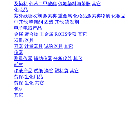
及染料
邻苯二甲酸酯
偶氮染料与苯胺
其它
化妆品
紫外线吸收剂
激素类
重金属
化妆品激素类物质
化妆品
中其他
喹诺酮
农残
其他
染发剂
电子电器产品
金属
聚合物
非金属
ROHS专项
其它
器皿/器具
容器
计量器具
试验器具
其它
仪器
测量仪器
辅助仪器
分析仪器
其它
耗材
移液产品
试纸
滴管
塑料袋
其它
劳保/生化用品
劳保
生化
其它
包材
其它