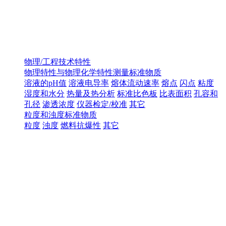
物理/工程技术特性
物理特性与物理化学特性测量标准物质
溶液的pH值
溶液电导率
熔体流动速率
熔点
闪点
粘度
湿度和水分
热量及热分析
标准比色板
比表面积
孔容和
孔径
渗透浓度
仪器检定/校准
其它
粒度和浊度标准物质
粒度
浊度
燃料抗爆性
其它