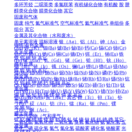
多环芳烃
二噁英类
多氯联苯
有机锡化合物
有机酸
胺
肼
醇类化合物
腈类化合物
其它
固废和气体
固废
纯气
氮气标准气
空气标准气
氦气标准气
单组份
多
组分
其它
金属及其化合物（水和废水）
单元素溶液
混标溶液
银（Ag）
铝（Al）
砷（As）
金
钢铁/有色金属
(Au)
钾（K）
钡(Ba)
铍(Be)
铋(Bi)
钙(Ca)
镉(Cd)
铈(Ce)
常见金属
钴(Co)
铬(Cr)
铯(Cs)
铜(Cu)
镝(Dy)
铒（Er）
铕(Eu)
铁
铁
铝
铜
锌
其它
(Fe)
镓（Ga）
钆（Gd）
锗（Ge）
铪（Hf）
钬（Ho）
稀有金属
铟（In）
铱（Ir）
锇（Os）
镧(La)
锂(Li)
镥(Lu)
镁(Mg)
锆
铪
铌
钽
其它
锰(Mn)
钼(Mo)
钠(Na)
铌(Nb)
钕(Nd)
镍(Ni)
磷(P)
铅(Pb)
轻金属
钯(Pd)
镨(Pr)
铂(Pt)
铷(Rb)
铼(Re)
铑(Rh)
钌(Ru)
锑(Sb)
钪
钛
铝
镁
钾
钠
钙
锶
钡
其它
(Sc)
硒(Se)
钐(Sm)
锡(Sn)
锶(Sr)
铽(Tb)
碲(Te)
钍(Th)
钛
重金属
(Ti)
铊(Tl)
铥(Tm)
铀(U)
钒(V)
钨(W)
钇(Y)
镱(Yb)
锌(Zn)
铜
镍
钴
铅
锌
锡
锑
铋
镉
汞
其它
锆(Zr)
铵(NH4)
汞（Hg）
其它
锝（Tc）
钽（Ta）
钋
贵金属
（Po）
砹（At）
钫（Fr）
镭（Ra）
钷（Pm）
镤
金
银
铂
（Pa）
锕（Ac）
稀土金属
气态污染物（气和废气）
钪
钇
镧
铈
镨
钕
钷
钐
铕
钆
铽
镝
钬
铒
铥
镱
镥
其它
二氧化硫
氮氧化物
二氧化氮
臭氧
氟化物
氨
氰化氢
五
准金属
氧化二磷
硫化氢
氯气
氯化氢
硫酸雾
磷化氢
铬酸雾
光
锗
锑
钋
其它