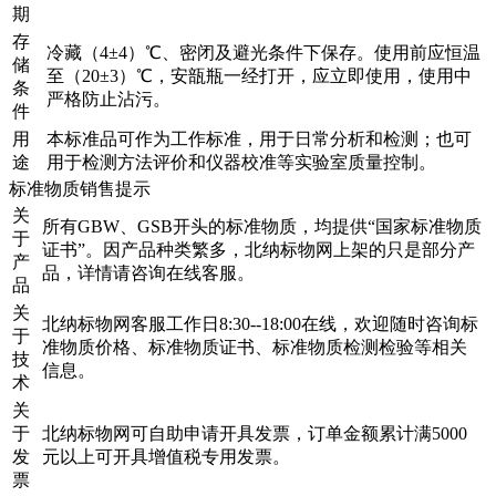
期
存
冷藏（4±4）℃、密闭及避光条件下保存。使用前应恒温
储
至（20±3）℃，安瓿瓶一经打开，应立即使用，使用中
条
严格防止沾污。
件
用
本标准品可作为工作标准，用于日常分析和检测；也可
途
用于检测方法评价和仪器校准等实验室质量控制。
标准物质销售提示
关
所有GBW、GSB开头的标准物质，均提供“国家标准物质
于
证书”。因产品种类繁多，北纳标物网上架的只是部分产
产
品，详情请咨询在线客服。
品
关
北纳标物网客服工作日8:30--18:00在线，欢迎随时咨询标
于
准物质价格、标准物质证书、标准物质检测检验等相关
技
信息。
术
关
于
北纳标物网可自助申请开具发票，订单金额累计满5000
发
元以上可开具增值税专用发票。
票