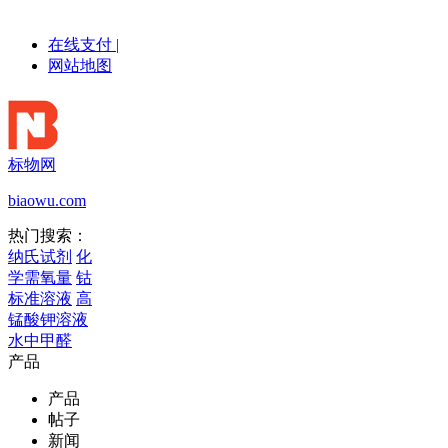
在线支付
|
网站地图
标物网
biaowu.com
热门搜索：
纳氏试剂
化
学需氧量
钴
标准溶液
高
锰酸钾溶液
水中甲醛
产品
产品
帖子
新闻