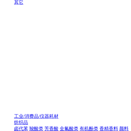
其它
工业/消费品/仪器耗材
纺织品
卤代苯
羧酸类
芳香酸
全氟酸类
有机酚类
香精香料
颜料