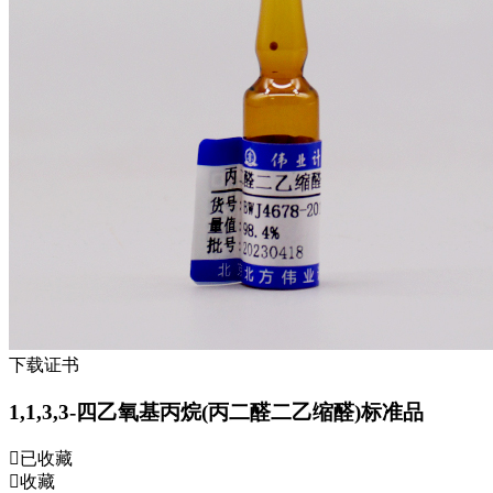
下载证书
1,1,3,3-四乙氧基丙烷(丙二醛二乙缩醛)标准品
已收藏
收藏