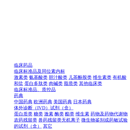
临床药品
临床标准品及同位素内标
激素类
氨基酸类
胆汁酸类
儿茶酚胺类
维生素类
有机酸
和盐
蛋白多肽类
肉碱类
脂质类
其他临床类
临床标准品、质控品
药典
中国药典
欧洲药典
美国药典
日本药典
体外诊断（IVD）试剂（盒）
蛋白质类
糖类
激素
酶类
酯类
维生素
药物及药物代谢物
农药残留类
兽药残留类无机离子
微生物鉴别或药敏试验
的试剂（盒）
其它