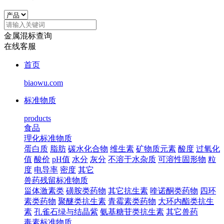
金属混标查询
在线客服
首页
biaowu.com
标准物质
products
食品
理化标准物质
蛋白质
脂肪
碳水化合物
维生素
矿物质元素
酸度
过氧化
值
酸价
pH值
水分
灰分
不溶于水杂质
可溶性固形物
粒
度
电导率
密度
其它
兽药残留标准物质
甾体激素类
磺胺类药物
其它抗生素
喹诺酮类药物
四环
素类药物
聚醚类抗生素
青霉素类药物
大环内酯类抗生
素
孔雀石绿与结晶紫
氨基糖苷类抗生素
其它兽药
毒素标准物质