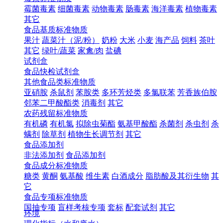
霉菌毒素
细菌毒素
动物毒素
肠毒素
海洋毒素
植物毒素
其它
食品基质标准物质
果汁
蔬菜汁（泥/粉）
奶粉
大米
小麦
海产品
饲料
茶叶
其它
绿叶/蔬菜
家禽/肉
盐碘
试剂盒
食品快检试剂盒
其他食品类标准物质
亚硝胺
杀鼠剂
苯胺类
多环芳烃类
多氯联苯
芳香族伯胺
邻苯二甲酸酯类
消毒剂
其它
农药残留标准物质
有机磷
有机氯
拟除虫菊酯
氨基甲酸酯
杀菌剂
杀虫剂
杀
螨剂
除草剂
植物生长调节剂
其它
食品添加剂
非法添加剂
食品添加剂
食品成分标准物质
糖类
黄酮
氨基酸
维生素
白酒成分
脂肪酸及其衍生物
其
它
食品专项标准物质
国抽专项
盲样考核专项
套标
配套试剂
其它
环境