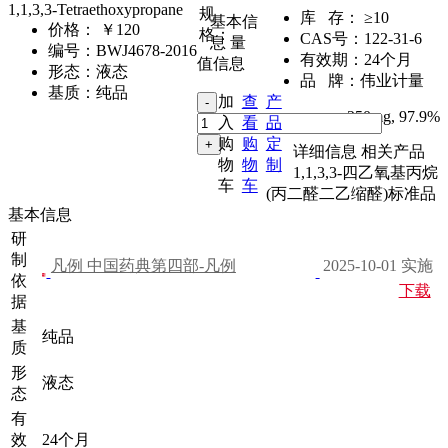
1,1,3,3-Tetraethoxypropane
规
库 存：
≥10
基本信
价格：
￥120
格：
CAS号：
122-31-6
息
量
编号：
BWJ4678-2016
有效期：
24个月
值信息
形态：
液态
品 牌：
伟业计量
基质：
纯品
加
查
产
250mg
,
97.9%
入
看
品
购
购
定
详细信息
相关产品
物
物
制
1,1,3,3-四乙氧基丙烷
车
车
(丙二醛二乙缩醛)标准品
基本信息
研
制
凡例 中国药典第四部-凡例
2025-10-01 实施
依
下载
据
基
纯品
质
形
液态
态
有
效
24个月