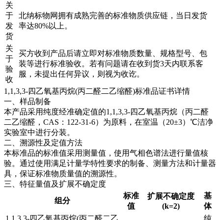
关
于
北纳标物网拥有成熟完善的标准物质供应链，当日发货
发
率达80%以上。
货
关
买方收到产品后请立即对标准物质数量、规格型号、包
于
装等进行标准验收。若有问题请在收到货3天内联系客
验
服，未提出任何异议，则视为收讫。
收
1,1,3,3-四乙氧基丙烷(丙二醛二乙缩醛)标准品证书详情
一、样品制备
本产品采用纯度经准确定值的1,1,3,3-四乙氧基丙烷（丙二醛
二乙缩醛，CAS：122-31-6）为原料，在室温（20±3）℃洁净
实验室中进行分装。
二、溯源性及定值方法
本标准品的标准值采用测量值，使用气相色谱法进行量值核
验。通过使用满足计量学特性要求的制备、测量方法和计量器
具，保证标准物质量值的溯源性。
三、特征量值及扩展不确定度
标准
基
扩展不确定度
组分
值
(k=2)
体
1,1,3,3-四乙氧基丙烷(丙二醛二乙
纯