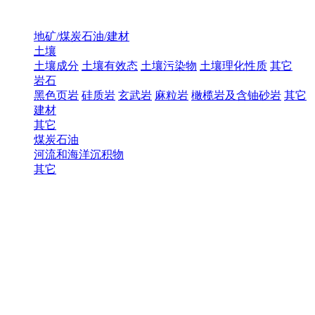
地矿/煤炭石油/建材
土壤
土壤成分
土壤有效态
土壤污染物
土壤理化性质
其它
岩石
黑色页岩
硅质岩
玄武岩
麻粒岩
橄榄岩及含铀砂岩
其它
建材
其它
煤炭石油
河流和海洋沉积物
其它