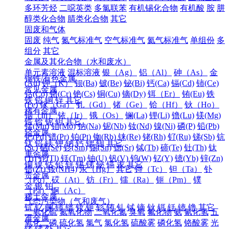
多环芳烃
二噁英类
多氯联苯
有机锡化合物
有机酸
胺
肼
醇类化合物
腈类化合物
其它
固废和气体
固废
纯气
氮气标准气
空气标准气
氦气标准气
单组份
多
组分
其它
金属及其化合物（水和废水）
单元素溶液
混标溶液
银（Ag）
铝（Al）
砷（As）
金
钢铁/有色金属
(Au)
钾（K）
钡(Ba)
铍(Be)
铋(Bi)
钙(Ca)
镉(Cd)
铈(Ce)
常见金属
钴(Co)
铬(Cr)
铯(Cs)
铜(Cu)
镝(Dy)
铒（Er）
铕(Eu)
铁
铁
铝
铜
锌
其它
(Fe)
镓（Ga）
钆（Gd）
锗（Ge）
铪（Hf）
钬（Ho）
稀有金属
铟（In）
铱（Ir）
锇（Os）
镧(La)
锂(Li)
镥(Lu)
镁(Mg)
锆
铪
铌
钽
其它
锰(Mn)
钼(Mo)
钠(Na)
铌(Nb)
钕(Nd)
镍(Ni)
磷(P)
铅(Pb)
轻金属
钯(Pd)
镨(Pr)
铂(Pt)
铷(Rb)
铼(Re)
铑(Rh)
钌(Ru)
锑(Sb)
钪
钛
铝
镁
钾
钠
钙
锶
钡
其它
(Sc)
硒(Se)
钐(Sm)
锡(Sn)
锶(Sr)
铽(Tb)
碲(Te)
钍(Th)
钛
重金属
(Ti)
铊(Tl)
铥(Tm)
铀(U)
钒(V)
钨(W)
钇(Y)
镱(Yb)
锌(Zn)
铜
镍
钴
铅
锌
锡
锑
铋
镉
汞
其它
锆(Zr)
铵(NH4)
汞（Hg）
其它
锝（Tc）
钽（Ta）
钋
贵金属
（Po）
砹（At）
钫（Fr）
镭（Ra）
钷（Pm）
镤
金
银
铂
（Pa）
锕（Ac）
稀土金属
气态污染物（气和废气）
钪
钇
镧
铈
镨
钕
钷
钐
铕
钆
铽
镝
钬
铒
铥
镱
镥
其它
二氧化硫
氮氧化物
二氧化氮
臭氧
氟化物
氨
氰化氢
五
准金属
氧化二磷
硫化氢
氯气
氯化氢
硫酸雾
磷化氢
铬酸雾
光
锗
锑
钋
其它