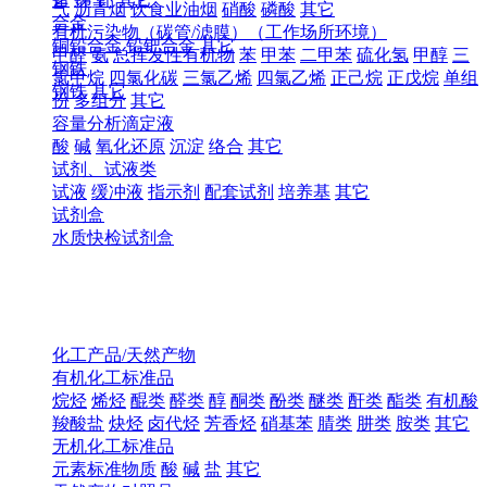
气
沥青烟
饮食业油烟
硝酸
磷酸
其它
合金
有机污染物（碳管/滤膜）（工作场所环境）
铜铅合金
铅钯合金
其它
甲醛
氨
总挥发性有机物
苯
甲苯
二甲苯
硫化氢
甲醇
三
钢铁
氯甲烷
四氯化碳
三氯乙烯
四氯乙烯
正己烷
正戊烷
单组
钢铁
其它
份
多组分
其它
容量分析滴定液
酸
碱
氧化还原
沉淀
络合
其它
试剂、试液类
试液
缓冲液
指示剂
配套试剂
培养基
其它
试剂盒
水质快检试剂盒
化工产品/天然产物
有机化工标准品
烷烃
烯烃
醌类
醛类
醇
酮类
酚类
醚类
酐类
酯类
有机酸
羧酸盐
炔烃
卤代烃
芳香烃
硝基苯
腈类
肼类
胺类
其它
无机化工标准品
元素标准物质
酸
碱
盐
其它