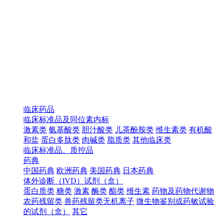
临床药品
临床标准品及同位素内标
激素类
氨基酸类
胆汁酸类
儿茶酚胺类
维生素类
有机酸
和盐
蛋白多肽类
肉碱类
脂质类
其他临床类
临床标准品、质控品
药典
中国药典
欧洲药典
美国药典
日本药典
体外诊断（IVD）试剂（盒）
蛋白质类
糖类
激素
酶类
酯类
维生素
药物及药物代谢物
农药残留类
兽药残留类无机离子
微生物鉴别或药敏试验
的试剂（盒）
其它