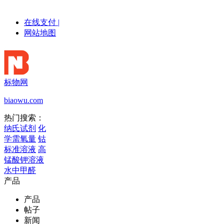
在线支付
|
网站地图
标物网
biaowu.com
热门搜索：
纳氏试剂
化
学需氧量
钴
标准溶液
高
锰酸钾溶液
水中甲醛
产品
产品
帖子
新闻