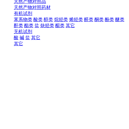
天然产物对照品
天然产物对照药材
有机试剂
苯系物类
酸类
醇类
烷烃类
烯烃类
醛类
酮类
酚类
醚类
酐类
酯类
盐
炔烃类
醌类
其它
无机试剂
酸
碱
盐
其它
其它