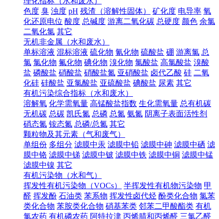
理化指标（水和废水）
色度
臭
浊度
pH
残渣（溶解性固体）
矿化度
电导率
氧
化还原电位
酸度
总碱度
游离二氧化碳
总硬度
颜色
余氯
二氧化氯
其它
无机非金属（水和废水）
单标溶液
混标溶液
硫化物
氰化物
硫酸盐
硼
游离氯
总
氯
氯化物
氟化物
碘化物
溴化物
氯酸盐
高氯酸盐
溴酸
盐
磷酸盐
硝酸盐
硝酸盐氮
亚硝酸盐
卤代乙酸
硅
二氧
化硅
硅酸盐
亚氯酸盐
亚硫酸盐
碘酸盐
尿素
其它
有机污染综合指标（水和废水）
溶解氧
化学需氧量
高锰酸盐指数
生化需氧量
总有机碳
无机碳
总碳
凯氏氮
总磷
总氮
氨氮
阴离子表面活性剂
硝态氮
铵态氮
总磷/总氮
其它
颗粒物及其元素（气和废气）
单组份
多组分
滤膜中汞
滤膜中铅
滤膜中砷
滤膜中硒
滤
膜中铬
滤膜中锑
滤膜中铍
滤膜中铁
滤膜中铜
滤膜中锰
滤膜中镍
其它
有机污染物（水和气）
挥发性有机污染物（VOCs）
半挥发性有机物污染物
甲
醛
挥发酚
石油类
苯系物
挥发性卤代烃
酚类化合物
氯苯
类化合物
苯胺类化合物
硝基苯类
邻苯二甲酸酯类
有机
氯农药
有机磷农药
阿特拉津
丙烯腈和丙烯醛
三氯乙醛