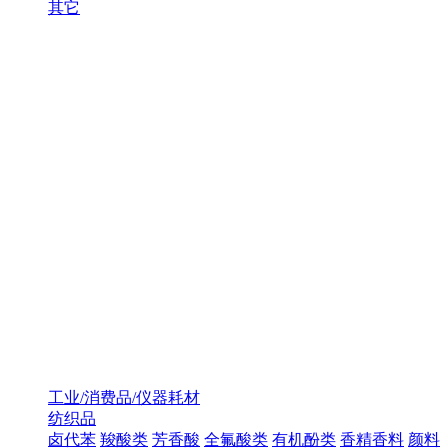
其它
工业/消费品/仪器耗材
纺织品
卤代苯
羧酸类
芳香酸
全氟酸类
有机酚类
香精香料
颜料