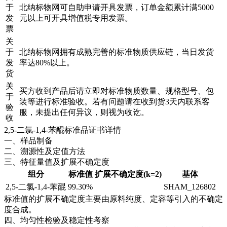
于
北纳标物网可自助申请开具发票，订单金额累计满5000
发
元以上可开具增值税专用发票。
票
关
于
北纳标物网拥有成熟完善的标准物质供应链，当日发货
发
率达80%以上。
货
关
买方收到产品后请立即对标准物质数量、规格型号、包
于
装等进行标准验收。若有问题请在收到货3天内联系客
验
服，未提出任何异议，则视为收讫。
收
2,5-二氯-1,4-苯醌标准品证书详情
一、样品制备
二、溯源性及定值方法
三、特征量值及扩展不确定度
组分
标准值
扩展不确定度(k=2)
基体
2,5-二氯-1,4-苯醌
99.30%
SHAM_126802
标准值的扩展不确定度主要由原料纯度、定容等引入的不确定
度合成。
四、均匀性检验及稳定性考察