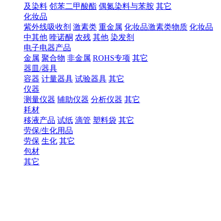
及染料
邻苯二甲酸酯
偶氮染料与苯胺
其它
化妆品
紫外线吸收剂
激素类
重金属
化妆品激素类物质
化妆品
中其他
喹诺酮
农残
其他
染发剂
电子电器产品
金属
聚合物
非金属
ROHS专项
其它
器皿/器具
容器
计量器具
试验器具
其它
仪器
测量仪器
辅助仪器
分析仪器
其它
耗材
移液产品
试纸
滴管
塑料袋
其它
劳保/生化用品
劳保
生化
其它
包材
其它