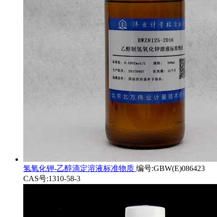
氢氧化钾-乙醇滴定溶液标准物质
编号:GBW(E)086423
CAS号:1310-58-3