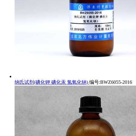
纳氏试剂(碘化钾 碘化汞 氢氧化钠)
编号:BWZ6055-2016