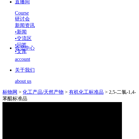
直播间
Course
研讨会
新闻资讯
•
新闻
•
交流区
•
问答
会员中心
•
文库
account
关于我们
about us
标物网
>
化工产品/天然产物
>
有机化工标准品
>
2,5-二氯-1,4-
苯醌标准品