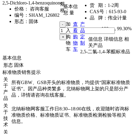
2,5-Dichloro-1,4-benzoquinone
规
货 期：
1-2周
基本信
价格：
咨询客服
格：
CAS号：
615-93-0
息
量
编号：
SHAM_126802
品 牌：
伟业计量
形态：
固体
加
查
产
100mg
,
99.30%
入
看
品
购
购
定
值信息
详细信息
相
物
物
制
关产品
车
车
2,5-二氯-1,4-苯醌标准品
基本信息
形态
固体
标准物质销售提示
关
所有GBW、GSB开头的标准物质，均提供“国家标准物质
于
证书”。因产品种类繁多，北纳标物网上架的只是部分产
产
品，详情请咨询在线客服。
品
关
北纳标物网客服工作日8:30--18:00在线，欢迎随时咨询标
于
准物质价格、标准物质证书、标准物质检测检验等相关
技
信息。
术
关