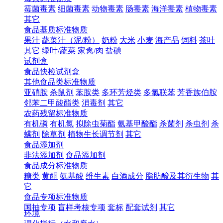
霉菌毒素
细菌毒素
动物毒素
肠毒素
海洋毒素
植物毒素
其它
食品基质标准物质
果汁
蔬菜汁（泥/粉）
奶粉
大米
小麦
海产品
饲料
茶叶
其它
绿叶/蔬菜
家禽/肉
盐碘
试剂盒
食品快检试剂盒
其他食品类标准物质
亚硝胺
杀鼠剂
苯胺类
多环芳烃类
多氯联苯
芳香族伯胺
邻苯二甲酸酯类
消毒剂
其它
农药残留标准物质
有机磷
有机氯
拟除虫菊酯
氨基甲酸酯
杀菌剂
杀虫剂
杀
螨剂
除草剂
植物生长调节剂
其它
食品添加剂
非法添加剂
食品添加剂
食品成分标准物质
糖类
黄酮
氨基酸
维生素
白酒成分
脂肪酸及其衍生物
其
它
食品专项标准物质
国抽专项
盲样考核专项
套标
配套试剂
其它
环境