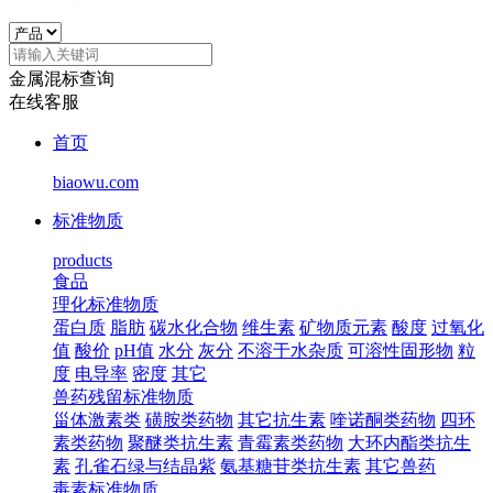
金属混标查询
在线客服
首页
biaowu.com
标准物质
products
食品
理化标准物质
蛋白质
脂肪
碳水化合物
维生素
矿物质元素
酸度
过氧化
值
酸价
pH值
水分
灰分
不溶于水杂质
可溶性固形物
粒
度
电导率
密度
其它
兽药残留标准物质
甾体激素类
磺胺类药物
其它抗生素
喹诺酮类药物
四环
素类药物
聚醚类抗生素
青霉素类药物
大环内酯类抗生
素
孔雀石绿与结晶紫
氨基糖苷类抗生素
其它兽药
毒素标准物质