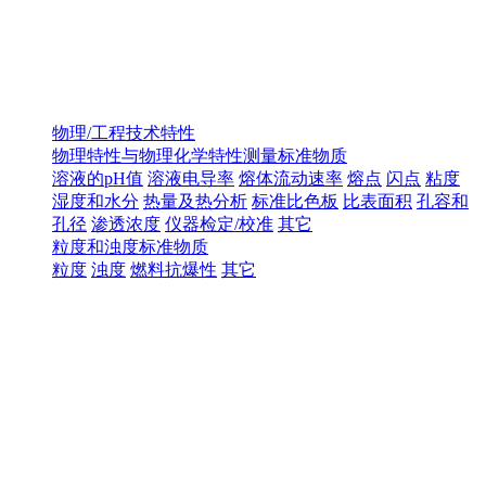
物理/工程技术特性
物理特性与物理化学特性测量标准物质
溶液的pH值
溶液电导率
熔体流动速率
熔点
闪点
粘度
湿度和水分
热量及热分析
标准比色板
比表面积
孔容和
孔径
渗透浓度
仪器检定/校准
其它
粒度和浊度标准物质
粒度
浊度
燃料抗爆性
其它