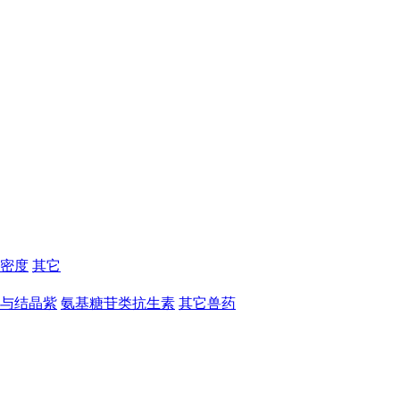
密度
其它
与结晶紫
氨基糖苷类抗生素
其它兽药