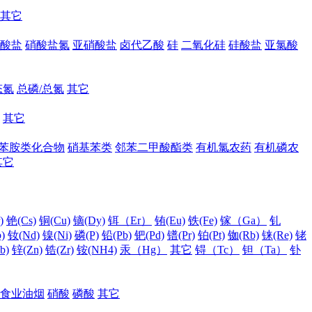
其它
酸盐
硝酸盐氮
亚硝酸盐
卤代乙酸
硅
二氧化硅
硅酸盐
亚氯酸
态氮
总磷/总氮
其它
其它
苯胺类化合物
硝基苯类
邻苯二甲酸酯类
有机氯农药
有机磷农
其它
)
铯(Cs)
铜(Cu)
镝(Dy)
铒（Er）
铕(Eu)
铁(Fe)
镓（Ga）
钆
)
钕(Nd)
镍(Ni)
磷(P)
铅(Pb)
钯(Pd)
镨(Pr)
铂(Pt)
铷(Rb)
铼(Re)
铑
b)
锌(Zn)
锆(Zr)
铵(NH4)
汞（Hg）
其它
锝（Tc）
钽（Ta）
钋
食业油烟
硝酸
磷酸
其它