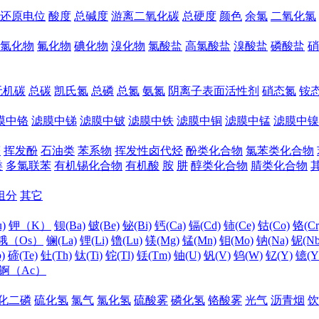
还原电位
酸度
总碱度
游离二氧化碳
总硬度
颜色
余氯
二氧化氯
氯化物
氟化物
碘化物
溴化物
氯酸盐
高氯酸盐
溴酸盐
磷酸盐
硝
无机碳
总碳
凯氏氮
总磷
总氮
氨氮
阴离子表面活性剂
硝态氮
铵
膜中铬
滤膜中锑
滤膜中铍
滤膜中铁
滤膜中铜
滤膜中锰
滤膜中镍
醛
挥发酚
石油类
苯系物
挥发性卤代烃
酚类化合物
氯苯类化合物
类
多氯联苯
有机锡化合物
有机酸
胺
肼
醇类化合物
腈类化合物
组分
其它
)
钾（K）
钡(Ba)
铍(Be)
铋(Bi)
钙(Ca)
镉(Cd)
铈(Ce)
钴(Co)
铬(Cr
锇（Os）
镧(La)
锂(Li)
镥(Lu)
镁(Mg)
锰(Mn)
钼(Mo)
钠(Na)
铌(Nb
)
碲(Te)
钍(Th)
钛(Ti)
铊(Tl)
铥(Tm)
铀(U)
钒(V)
钨(W)
钇(Y)
镱(Y
锕（Ac）
化二磷
硫化氢
氯气
氯化氢
硫酸雾
磷化氢
铬酸雾
光气
沥青烟
饮