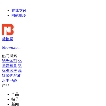
在线支付
|
网站地图
标物网
biaowu.com
热门搜索：
纳氏试剂
化
学需氧量
钴
标准溶液
高
锰酸钾溶液
水中甲醛
产品
产品
帖子
新闻