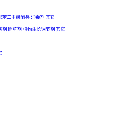
邻苯二甲酸酯类
消毒剂
其它
螨剂
除草剂
植物生长调节剂
其它
它