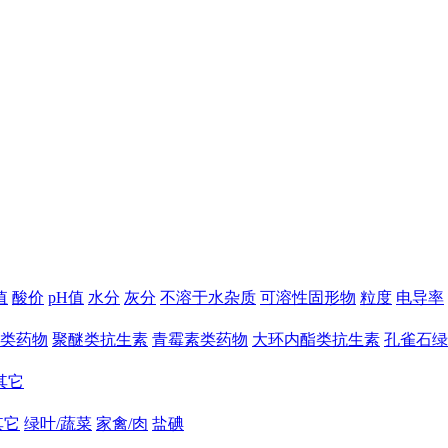
值
酸价
pH值
水分
灰分
不溶于水杂质
可溶性固形物
粒度
电导率
类药物
聚醚类抗生素
青霉素类药物
大环内酯类抗生素
孔雀石绿
其它
其它
绿叶/蔬菜
家禽/肉
盐碘