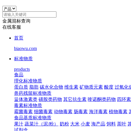
金属混标查询
在线客服
首页
biaowu.com
标准物质
products
食品
理化标准物质
蛋白质
脂肪
碳水化合物
维生素
矿物质元素
酸度
过氧化
兽药残留标准物质
甾体激素类
磺胺类药物
其它抗生素
喹诺酮类药物
四环素
毒素标准物质
霉菌毒素
细菌毒素
动物毒素
肠毒素
海洋毒素
植物毒素
食品基质标准物质
果汁
蔬菜汁（泥/粉）
奶粉
大米
小麦
海产品
饲料
茶叶
试剂盒