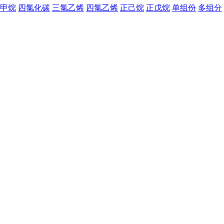
甲烷
四氯化碳
三氯乙烯
四氯乙烯
正己烷
正戊烷
单组份
多组分