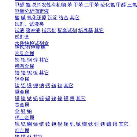
甲醛
氨
总挥发性有机物
苯
甲苯
二甲苯
硫化氢
甲醇
三氯
容量分析滴定液
酸
碱
氧化还原
沉淀
络合
其它
试剂、试液类
试液
缓冲液
指示剂
配套试剂
培养基
其它
试剂盒
水质快检试剂盒
钢铁/有色金属
常见金属
铁
铝
铜
锌
其它
稀有金属
锆
铪
铌
钽
其它
轻金属
钛
铝
镁
钾
钠
钙
锶
钡
其它
重金属
铜
镍
钴
铅
锌
锡
锑
铋
镉
汞
其它
贵金属
金
银
铂
稀土金属
钪
钇
镧
铈
镨
钕
钷
钐
铕
钆
铽
镝
钬
铒
铥
镱
镥
其它
准金属
锗
锑
钋
其它