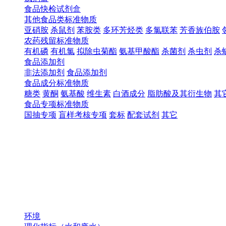
食品快检试剂盒
其他食品类标准物质
亚硝胺
杀鼠剂
苯胺类
多环芳烃类
多氯联苯
芳香族伯胺
农药残留标准物质
有机磷
有机氯
拟除虫菊酯
氨基甲酸酯
杀菌剂
杀虫剂
杀
食品添加剂
非法添加剂
食品添加剂
食品成分标准物质
糖类
黄酮
氨基酸
维生素
白酒成分
脂肪酸及其衍生物
其
食品专项标准物质
国抽专项
盲样考核专项
套标
配套试剂
其它
环境