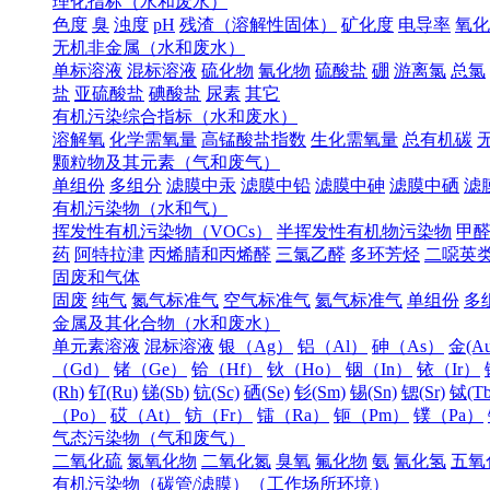
理化指标（水和废水）
色度
臭
浊度
pH
残渣（溶解性固体）
矿化度
电导率
氧化
无机非金属（水和废水）
单标溶液
混标溶液
硫化物
氰化物
硫酸盐
硼
游离氯
总氯
盐
亚硫酸盐
碘酸盐
尿素
其它
有机污染综合指标（水和废水）
溶解氧
化学需氧量
高锰酸盐指数
生化需氧量
总有机碳
颗粒物及其元素（气和废气）
单组份
多组分
滤膜中汞
滤膜中铅
滤膜中砷
滤膜中硒
滤
有机污染物（水和气）
挥发性有机污染物（VOCs）
半挥发性有机物污染物
甲
药
阿特拉津
丙烯腈和丙烯醛
三氯乙醛
多环芳烃
二噁英
固废和气体
固废
纯气
氮气标准气
空气标准气
氦气标准气
单组份
多
金属及其化合物（水和废水）
单元素溶液
混标溶液
银（Ag）
铝（Al）
砷（As）
金(Au
（Gd）
锗（Ge）
铪（Hf）
钬（Ho）
铟（In）
铱（Ir）
(Rh)
钌(Ru)
锑(Sb)
钪(Sc)
硒(Se)
钐(Sm)
锡(Sn)
锶(Sr)
铽(Tb
（Po）
砹（At）
钫（Fr）
镭（Ra）
钷（Pm）
镤（Pa）
气态污染物（气和废气）
二氧化硫
氮氧化物
二氧化氮
臭氧
氟化物
氨
氰化氢
五氧
有机污染物（碳管/滤膜）（工作场所环境）