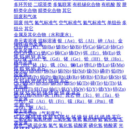
多环芳烃
二噁英类
多氯联苯
有机锡化合物
有机酸
胺
肼
醇类化合物
腈类化合物
其它
固废和气体
固废
纯气
氮气标准气
空气标准气
氦气标准气
单组份
多
组分
其它
金属及其化合物（水和废水）
单元素溶液
混标溶液
银（Ag）
铝（Al）
砷（As）
金
钢铁/有色金属
(Au)
钾（K）
钡(Ba)
铍(Be)
铋(Bi)
钙(Ca)
镉(Cd)
铈(Ce)
常见金属
钴(Co)
铬(Cr)
铯(Cs)
铜(Cu)
镝(Dy)
铒（Er）
铕(Eu)
铁
铁
铝
铜
锌
其它
(Fe)
镓（Ga）
钆（Gd）
锗（Ge）
铪（Hf）
钬（Ho）
稀有金属
铟（In）
铱（Ir）
锇（Os）
镧(La)
锂(Li)
镥(Lu)
镁(Mg)
锆
铪
铌
钽
其它
锰(Mn)
钼(Mo)
钠(Na)
铌(Nb)
钕(Nd)
镍(Ni)
磷(P)
铅(Pb)
轻金属
钯(Pd)
镨(Pr)
铂(Pt)
铷(Rb)
铼(Re)
铑(Rh)
钌(Ru)
锑(Sb)
钪
钛
铝
镁
钾
钠
钙
锶
钡
其它
(Sc)
硒(Se)
钐(Sm)
锡(Sn)
锶(Sr)
铽(Tb)
碲(Te)
钍(Th)
钛
重金属
(Ti)
铊(Tl)
铥(Tm)
铀(U)
钒(V)
钨(W)
钇(Y)
镱(Yb)
锌(Zn)
铜
镍
钴
铅
锌
锡
锑
铋
镉
汞
其它
锆(Zr)
铵(NH4)
汞（Hg）
其它
锝（Tc）
钽（Ta）
钋
贵金属
（Po）
砹（At）
钫（Fr）
镭（Ra）
钷（Pm）
镤
金
银
铂
（Pa）
锕（Ac）
稀土金属
气态污染物（气和废气）
钪
钇
镧
铈
镨
钕
钷
钐
铕
钆
铽
镝
钬
铒
铥
镱
镥
其它
二氧化硫
氮氧化物
二氧化氮
臭氧
氟化物
氨
氰化氢
五
准金属
氧化二磷
硫化氢
氯气
氯化氢
硫酸雾
磷化氢
铬酸雾
光
锗
锑
钋
其它