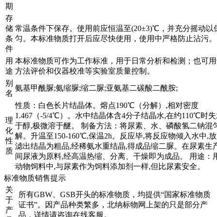
期
存
储
常温条件下保存。使用前应恒温至(20±3)℃，并充分摇动以
条
匀。本标准物质打开后应尽快使用，使用中严格防止沾污。
件
用
本标准物质可作为工作标准，用于日常分析和检测；也可用
途
方法评价和仪器校准等实验室质量控制。
别
氨基甲酰脲;氨缩脲;缩二脲;亚氨基二碳酸二酰胺;
名
性质：白色长片结晶体。熔点190℃（分解）,相对密度
1.467（-5/4℃）。水中结晶体含4分子结晶水,在约110℃时
理
于醇,极微溶于醚。 制备方法：将尿素、水、磷酸氢二钠混匀
化
解。升温至150-160℃,保温2h。反应毕,将反应物倾入水中,
性
滤出结晶为粗品,经稀氨水重结晶,得成品缩二脲。在尿素生产
质
间尿液为原料,经高温热缩、分离、干燥即为成品。 用途：
动物饲料中,与尿素作为饲料添加剂一样,但比尿素安全。
标准物质销售提示
关
所有GBW、GSB开头的标准物质，均提供“国家标准物质
于
证书”。因产品种类繁多，北纳标物网上架的只是部分产
产
品，详情请咨询在线客服。