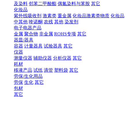
及染料
邻苯二甲酸酯
偶氮染料与苯胺
其它
化妆品
紫外线吸收剂
激素类
重金属
化妆品激素类物质
化妆品
中其他
喹诺酮
农残
其他
染发剂
电子电器产品
金属
聚合物
非金属
ROHS专项
其它
器皿/器具
容器
计量器具
试验器具
其它
仪器
测量仪器
辅助仪器
分析仪器
其它
耗材
移液产品
试纸
滴管
塑料袋
其它
劳保/生化用品
劳保
生化
其它
包材
其它