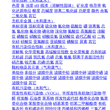
理化指标（水和废水）
色度
臭
浊度
pH
残渣（溶解性固体）
矿化度
电导率
氧
化还原电位
酸度
总碱度
游离二氧化碳
总硬度
颜色
余氯
二氧化氯
其它
无机非金属（水和废水）
单标溶液
混标溶液
硫化物
氰化物
硫酸盐
硼
游离氯
总
氯
氯化物
氟化物
碘化物
溴化物
氯酸盐
高氯酸盐
溴酸
盐
磷酸盐
硝酸盐
硝酸盐氮
亚硝酸盐
卤代乙酸
硅
二氧
化硅
硅酸盐
亚氯酸盐
亚硫酸盐
碘酸盐
尿素
其它
有机污染综合指标（水和废水）
溶解氧
化学需氧量
高锰酸盐指数
生化需氧量
总有机碳
无机碳
总碳
凯氏氮
总磷
总氮
氨氮
阴离子表面活性剂
硝态氮
铵态氮
总磷/总氮
其它
颗粒物及其元素（气和废气）
单组份
多组分
滤膜中汞
滤膜中铅
滤膜中砷
滤膜中硒
滤
膜中铬
滤膜中锑
滤膜中铍
滤膜中铁
滤膜中铜
滤膜中锰
滤膜中镍
其它
有机污染物（水和气）
挥发性有机污染物（VOCs）
半挥发性有机物污染物
甲
醛
挥发酚
石油类
苯系物
挥发性卤代烃
酚类化合物
氯苯
类化合物
苯胺类化合物
硝基苯类
邻苯二甲酸酯类
有机
氯农药
有机磷农药
阿特拉津
丙烯腈和丙烯醛
三氯乙醛