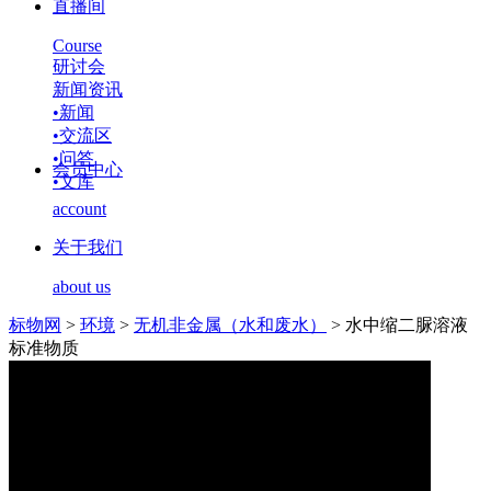
直播间
Course
研讨会
新闻资讯
•
新闻
•
交流区
•
问答
会员中心
•
文库
account
关于我们
about us
标物网
>
环境
>
无机非金属（水和废水）
>
水中缩二脲溶液
标准物质