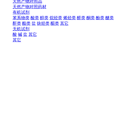
天然产物对照品
天然产物对照药材
有机试剂
苯系物类
酸类
醇类
烷烃类
烯烃类
醛类
酮类
酚类
醚类
酐类
酯类
盐
炔烃类
醌类
其它
无机试剂
酸
碱
盐
其它
其它