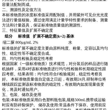
容量法配制而成。
二、溯源性及定值方法
本标准物质的浓度标准值采用配制值，并用紫外可见分光光度
法进行量值核验。通过使用满足计量学特性要求的制备、测量
方法和计量器具，保证标准物质量值的溯源性。
三、特征量值及扩展不确定度
组分
标准值
扩展不确定度(k=2)
基体
缩二脲
800μg/mL
2%
水
标准值的扩展不确定度主要由原料纯度、称量、定容以及均匀
性、稳定性等不确定度合成。
四、均匀性检验及稳定性考察
根据国家《一级标准物质》技术规范，对分装后的样品进行随
机抽样，采用4对该标准物质进行均匀性检验和长期稳定性跟
踪考察。结果表明：均匀性符合F检验规则，稳定性考察良
好。
本标准物质量值自定值之日起，有效期24月,研制单位将
继续跟踪监测该标准物质的稳定性，有效期内如发现量值变
化，将及时通知用户。
五、包装、储存及使用
包装:本标准物质采用白色塑料瓶包装,规格500mL携带或运输
时应有防碎裂保护。 储存及使用:常温条件下保存。使用前应