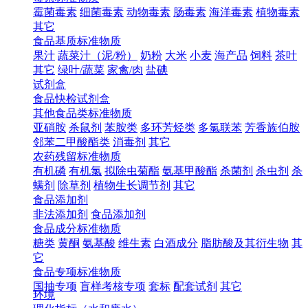
霉菌毒素
细菌毒素
动物毒素
肠毒素
海洋毒素
植物毒素
其它
食品基质标准物质
果汁
蔬菜汁（泥/粉）
奶粉
大米
小麦
海产品
饲料
茶叶
其它
绿叶/蔬菜
家禽/肉
盐碘
试剂盒
食品快检试剂盒
其他食品类标准物质
亚硝胺
杀鼠剂
苯胺类
多环芳烃类
多氯联苯
芳香族伯胺
邻苯二甲酸酯类
消毒剂
其它
农药残留标准物质
有机磷
有机氯
拟除虫菊酯
氨基甲酸酯
杀菌剂
杀虫剂
杀
螨剂
除草剂
植物生长调节剂
其它
食品添加剂
非法添加剂
食品添加剂
食品成分标准物质
糖类
黄酮
氨基酸
维生素
白酒成分
脂肪酸及其衍生物
其
它
食品专项标准物质
国抽专项
盲样考核专项
套标
配套试剂
其它
环境