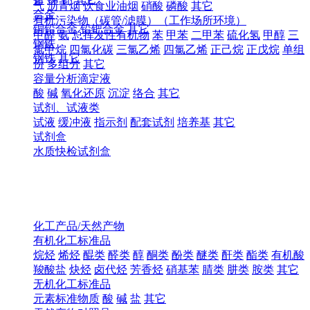
气
沥青烟
饮食业油烟
硝酸
磷酸
其它
合金
有机污染物（碳管/滤膜）（工作场所环境）
铜铅合金
铅钯合金
其它
甲醛
氨
总挥发性有机物
苯
甲苯
二甲苯
硫化氢
甲醇
三
钢铁
氯甲烷
四氯化碳
三氯乙烯
四氯乙烯
正己烷
正戊烷
单组
钢铁
其它
份
多组分
其它
容量分析滴定液
酸
碱
氧化还原
沉淀
络合
其它
试剂、试液类
试液
缓冲液
指示剂
配套试剂
培养基
其它
试剂盒
水质快检试剂盒
化工产品/天然产物
有机化工标准品
烷烃
烯烃
醌类
醛类
醇
酮类
酚类
醚类
酐类
酯类
有机酸
羧酸盐
炔烃
卤代烃
芳香烃
硝基苯
腈类
肼类
胺类
其它
无机化工标准品
元素标准物质
酸
碱
盐
其它