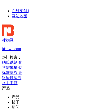
在线支付
|
网站地图
标物网
biaowu.com
热门搜索：
纳氏试剂
化
学需氧量
钴
标准溶液
高
锰酸钾溶液
水中甲醛
产品
产品
帖子
新闻