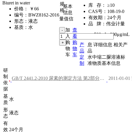
Biuret in water
规
库 存：
≥10
基本
价格：
￥66
格：
CAS号：
108-19-0
信息
编号：
BWZ8162-2016
有效期：
24个月
量值信
形态：
液态
品 牌：
伟业计量
基质：
水
加
查
500mL
,
800μg/mL
入
看
购
购
产
息
详细信息
相关产
物
物
品
品
车
车
定
水中缩二脲溶液标
制
准物质基本信息
研
制
GB/T 2441.2-2010 尿素的测定方法 第2部分：缩二脲含量 分光光度法
2011-01-0
依
据
基
水
质
形
液态
态
有
效
24个月