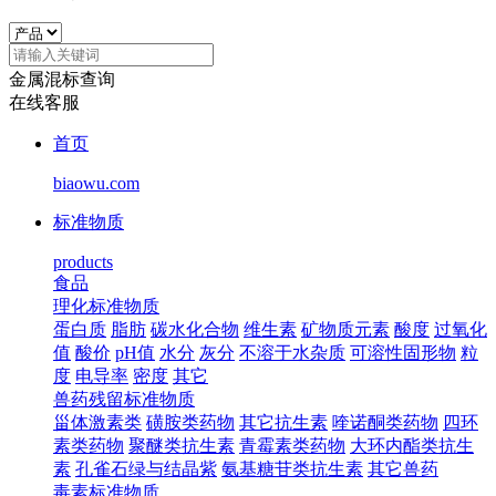
金属混标查询
在线客服
首页
biaowu.com
标准物质
products
食品
理化标准物质
蛋白质
脂肪
碳水化合物
维生素
矿物质元素
酸度
过氧化
值
酸价
pH值
水分
灰分
不溶于水杂质
可溶性固形物
粒
度
电导率
密度
其它
兽药残留标准物质
甾体激素类
磺胺类药物
其它抗生素
喹诺酮类药物
四环
素类药物
聚醚类抗生素
青霉素类药物
大环内酯类抗生
素
孔雀石绿与结晶紫
氨基糖苷类抗生素
其它兽药
毒素标准物质