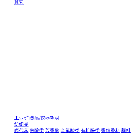
其它
工业/消费品/仪器耗材
纺织品
卤代苯
羧酸类
芳香酸
全氟酸类
有机酚类
香精香料
颜料