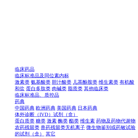
临床药品
临床标准品及同位素内标
激素类
氨基酸类
胆汁酸类
儿茶酚胺类
维生素类
有机酸
和盐
蛋白多肽类
肉碱类
脂质类
其他临床类
临床标准品、质控品
药典
中国药典
欧洲药典
美国药典
日本药典
体外诊断（IVD）试剂（盒）
蛋白质类
糖类
激素
酶类
酯类
维生素
药物及药物代谢物
农药残留类
兽药残留类无机离子
微生物鉴别或药敏试验
的试剂（盒）
其它