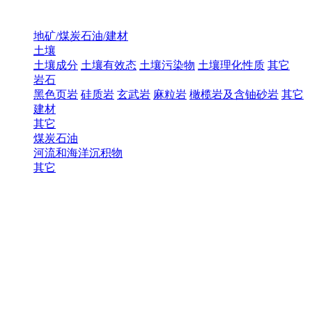
地矿/煤炭石油/建材
土壤
土壤成分
土壤有效态
土壤污染物
土壤理化性质
其它
岩石
黑色页岩
硅质岩
玄武岩
麻粒岩
橄榄岩及含铀砂岩
其它
建材
其它
煤炭石油
河流和海洋沉积物
其它