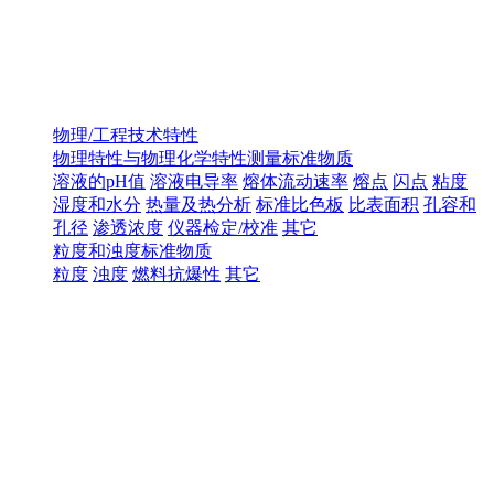
物理/工程技术特性
物理特性与物理化学特性测量标准物质
溶液的pH值
溶液电导率
熔体流动速率
熔点
闪点
粘度
湿度和水分
热量及热分析
标准比色板
比表面积
孔容和
孔径
渗透浓度
仪器检定/校准
其它
粒度和浊度标准物质
粒度
浊度
燃料抗爆性
其它