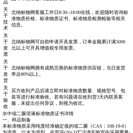
品
关
北纳标物网客服工作日8:30--18:00在线，欢迎随时咨询标
于
准物质价格、标准物质证书、标准物质检测检验等相关
技
信息。
术
关
于
北纳标物网可自助申请开具发票，订单金额累计满5000
发
元以上可开具增值税专用发票。
票
关
于
北纳标物网拥有成熟完善的标准物质供应链，当日发货
发
率达80%以上。
货
关
买方收到产品后请立即对标准物质数量、规格型号、包
于
装等进行标准验收。若有问题请在收到货3天内联系客
验
服，未提出任何异议，则视为收讫。
收
水中缩二脲溶液标准物质证书详情
一、样品制备
本标准物质采用纯度经准确定值的缩二脲（CAS：108-19-0）
为溶质，以水为溶剂，在室温(20±3)℃洁净实验室中采用重量-