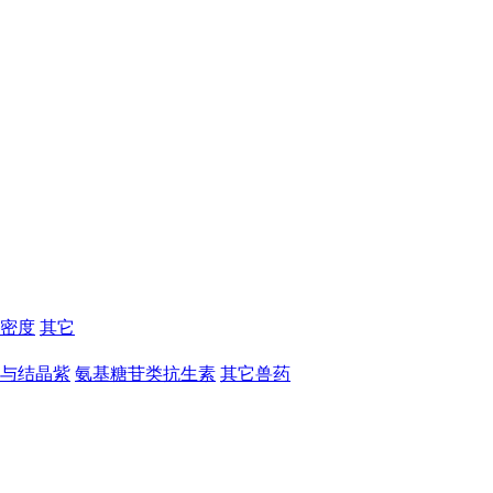
密度
其它
与结晶紫
氨基糖苷类抗生素
其它兽药