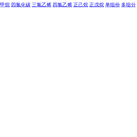
甲烷
四氯化碳
三氯乙烯
四氯乙烯
正己烷
正戊烷
单组份
多组分