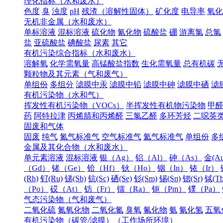
理化指标（水和废水）
色度
臭
浊度
pH
残渣（溶解性固体）
矿化度
电导率
氧化
无机非金属（水和废水）
单标溶液
混标溶液
硫化物
氰化物
硫酸盐
硼
游离氯
总氯
盐
亚硫酸盐
碘酸盐
尿素
其它
有机污染综合指标（水和废水）
溶解氧
化学需氧量
高锰酸盐指数
生化需氧量
总有机碳
颗粒物及其元素（气和废气）
单组份
多组分
滤膜中汞
滤膜中铅
滤膜中砷
滤膜中硒
滤
有机污染物（水和气）
挥发性有机污染物（VOCs）
半挥发性有机物污染物
甲
药
阿特拉津
丙烯腈和丙烯醛
三氯乙醛
多环芳烃
二噁英
固废和气体
固废
纯气
氮气标准气
空气标准气
氦气标准气
单组份
多
金属及其化合物（水和废水）
单元素溶液
混标溶液
银（Ag）
铝（Al）
砷（As）
金(Au
（Gd）
锗（Ge）
铪（Hf）
钬（Ho）
铟（In）
铱（Ir）
(Rh)
钌(Ru)
锑(Sb)
钪(Sc)
硒(Se)
钐(Sm)
锡(Sn)
锶(Sr)
铽(Tb
（Po）
砹（At）
钫（Fr）
镭（Ra）
钷（Pm）
镤（Pa）
气态污染物（气和废气）
二氧化硫
氮氧化物
二氧化氮
臭氧
氟化物
氨
氰化氢
五氧
有机污染物（碳管/滤膜）（工作场所环境）