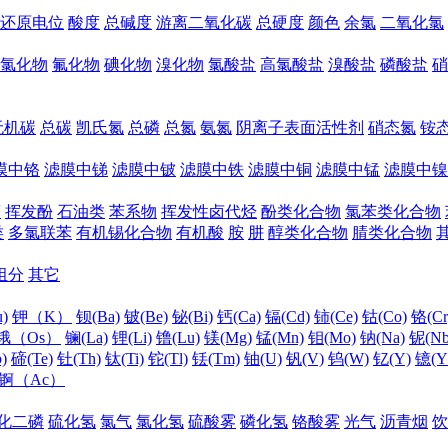
还原电位
酸度
总碱度
游离二氧化碳
总硬度
颜色
余氯
二氧化氯
氯化物
氟化物
碘化物
溴化物
氯酸盐
高氯酸盐
溴酸盐
磷酸盐
硝
无机碳
总碳
凯氏氮
总磷
总氮
氨氮
阴离子表面活性剂
硝态氮
铵
膜中铬
滤膜中锑
滤膜中铍
滤膜中铁
滤膜中铜
滤膜中锰
滤膜中镍
醛
挥发酚
石油类
苯系物
挥发性卤代烃
酚类化合物
氯苯类化合物
类
多氯联苯
有机锡化合物
有机酸
胺
肼
醇类化合物
腈类化合物
组分
其它
)
钾（K）
钡(Ba)
铍(Be)
铋(Bi)
钙(Ca)
镉(Cd)
铈(Ce)
钴(Co)
铬(Cr
锇（Os）
镧(La)
锂(Li)
镥(Lu)
镁(Mg)
锰(Mn)
钼(Mo)
钠(Na)
铌(Nb
)
碲(Te)
钍(Th)
钛(Ti)
铊(Tl)
铥(Tm)
铀(U)
钒(V)
钨(W)
钇(Y)
镱(Y
锕（Ac）
化二磷
硫化氢
氯气
氯化氢
硫酸雾
磷化氢
铬酸雾
光气
沥青烟
饮