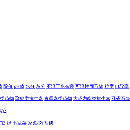
值
酸价
pH值
水分
灰分
不溶于水杂质
可溶性固形物
粒度
电导率
类药物
聚醚类抗生素
青霉素类药物
大环内酯类抗生素
孔雀石绿
其它
其它
绿叶/蔬菜
家禽/肉
盐碘