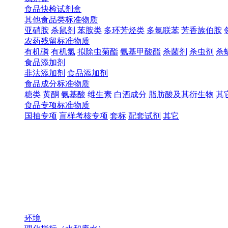
食品快检试剂盒
其他食品类标准物质
亚硝胺
杀鼠剂
苯胺类
多环芳烃类
多氯联苯
芳香族伯胺
农药残留标准物质
有机磷
有机氯
拟除虫菊酯
氨基甲酸酯
杀菌剂
杀虫剂
杀
食品添加剂
非法添加剂
食品添加剂
食品成分标准物质
糖类
黄酮
氨基酸
维生素
白酒成分
脂肪酸及其衍生物
其
食品专项标准物质
国抽专项
盲样考核专项
套标
配套试剂
其它
环境