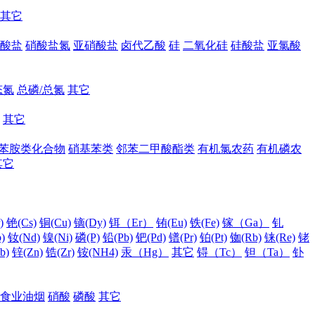
其它
酸盐
硝酸盐氮
亚硝酸盐
卤代乙酸
硅
二氧化硅
硅酸盐
亚氯酸
态氮
总磷/总氮
其它
其它
苯胺类化合物
硝基苯类
邻苯二甲酸酯类
有机氯农药
有机磷农
其它
)
铯(Cs)
铜(Cu)
镝(Dy)
铒（Er）
铕(Eu)
铁(Fe)
镓（Ga）
钆
)
钕(Nd)
镍(Ni)
磷(P)
铅(Pb)
钯(Pd)
镨(Pr)
铂(Pt)
铷(Rb)
铼(Re)
铑
b)
锌(Zn)
锆(Zr)
铵(NH4)
汞（Hg）
其它
锝（Tc）
钽（Ta）
钋
食业油烟
硝酸
磷酸
其它