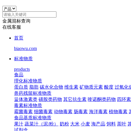
金属混标查询
在线客服
首页
biaowu.com
标准物质
products
食品
理化标准物质
蛋白质
脂肪
碳水化合物
维生素
矿物质元素
酸度
过氧化
兽药残留标准物质
甾体激素类
磺胺类药物
其它抗生素
喹诺酮类药物
四环素
毒素标准物质
霉菌毒素
细菌毒素
动物毒素
肠毒素
海洋毒素
植物毒素
食品基质标准物质
果汁
蔬菜汁（泥/粉）
奶粉
大米
小麦
海产品
饲料
茶叶
试剂盒