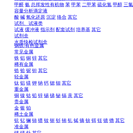
甲醛
氨
总挥发性有机物
苯
甲苯
二甲苯
硫化氢
甲醇
三氯
容量分析滴定液
酸
碱
氧化还原
沉淀
络合
其它
试剂、试液类
试液
缓冲液
指示剂
配套试剂
培养基
其它
试剂盒
水质快检试剂盒
钢铁/有色金属
常见金属
铁
铝
铜
锌
其它
稀有金属
锆
铪
铌
钽
其它
轻金属
钛
铝
镁
钾
钠
钙
锶
钡
其它
重金属
铜
镍
钴
铅
锌
锡
锑
铋
镉
汞
其它
贵金属
金
银
铂
稀土金属
钪
钇
镧
铈
镨
钕
钷
钐
铕
钆
铽
镝
钬
铒
铥
镱
镥
其它
准金属
锗
锑
钋
其它