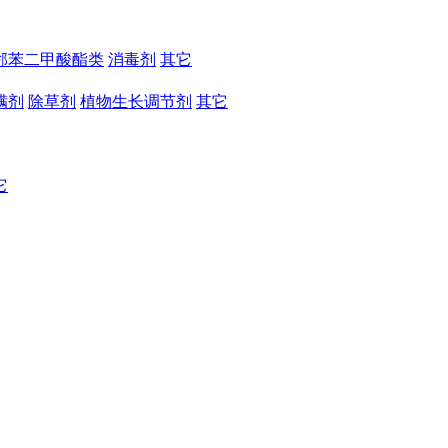
邻苯二甲酸酯类
消毒剂
其它
螨剂
除草剂
植物生长调节剂
其它
它