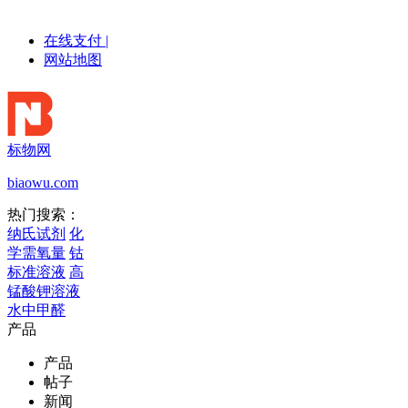
在线支付
|
网站地图
标物网
biaowu.com
热门搜索：
纳氏试剂
化
学需氧量
钴
标准溶液
高
锰酸钾溶液
水中甲醛
产品
产品
帖子
新闻