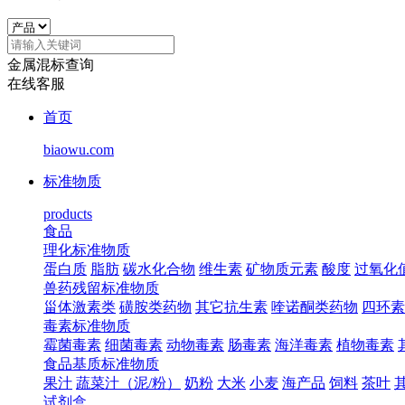
金属混标查询
在线客服
首页
biaowu.com
标准物质
products
食品
理化标准物质
蛋白质
脂肪
碳水化合物
维生素
矿物质元素
酸度
过氧化
兽药残留标准物质
甾体激素类
磺胺类药物
其它抗生素
喹诺酮类药物
四环素
毒素标准物质
霉菌毒素
细菌毒素
动物毒素
肠毒素
海洋毒素
植物毒素
食品基质标准物质
果汁
蔬菜汁（泥/粉）
奶粉
大米
小麦
海产品
饲料
茶叶
试剂盒