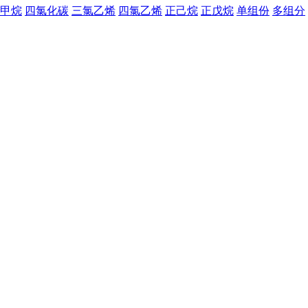
甲烷
四氯化碳
三氯乙烯
四氯乙烯
正己烷
正戊烷
单组份
多组分