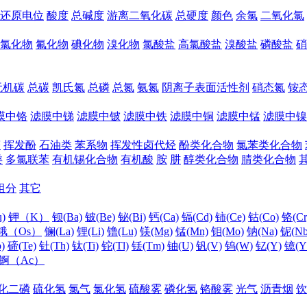
还原电位
酸度
总碱度
游离二氧化碳
总硬度
颜色
余氯
二氧化氯
氯化物
氟化物
碘化物
溴化物
氯酸盐
高氯酸盐
溴酸盐
磷酸盐
硝
无机碳
总碳
凯氏氮
总磷
总氮
氨氮
阴离子表面活性剂
硝态氮
铵
膜中铬
滤膜中锑
滤膜中铍
滤膜中铁
滤膜中铜
滤膜中锰
滤膜中镍
醛
挥发酚
石油类
苯系物
挥发性卤代烃
酚类化合物
氯苯类化合物
类
多氯联苯
有机锡化合物
有机酸
胺
肼
醇类化合物
腈类化合物
组分
其它
)
钾（K）
钡(Ba)
铍(Be)
铋(Bi)
钙(Ca)
镉(Cd)
铈(Ce)
钴(Co)
铬(Cr
锇（Os）
镧(La)
锂(Li)
镥(Lu)
镁(Mg)
锰(Mn)
钼(Mo)
钠(Na)
铌(Nb
)
碲(Te)
钍(Th)
钛(Ti)
铊(Tl)
铥(Tm)
铀(U)
钒(V)
钨(W)
钇(Y)
镱(Y
锕（Ac）
化二磷
硫化氢
氯气
氯化氢
硫酸雾
磷化氢
铬酸雾
光气
沥青烟
饮