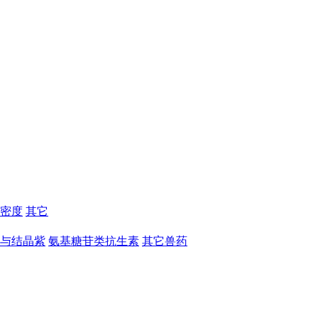
密度
其它
与结晶紫
氨基糖苷类抗生素
其它兽药