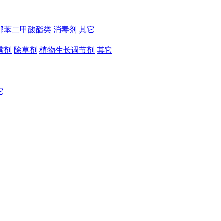
邻苯二甲酸酯类
消毒剂
其它
螨剂
除草剂
植物生长调节剂
其它
它