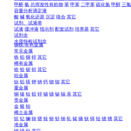
甲醛
氨
总挥发性有机物
苯
甲苯
二甲苯
硫化氢
甲醇
三氯
容量分析滴定液
酸
碱
氧化还原
沉淀
络合
其它
试剂、试液类
试液
缓冲液
指示剂
配套试剂
培养基
其它
试剂盒
水质快检试剂盒
钢铁/有色金属
常见金属
铁
铝
铜
锌
其它
稀有金属
锆
铪
铌
钽
其它
轻金属
钛
铝
镁
钾
钠
钙
锶
钡
其它
重金属
铜
镍
钴
铅
锌
锡
锑
铋
镉
汞
其它
贵金属
金
银
铂
稀土金属
钪
钇
镧
铈
镨
钕
钷
钐
铕
钆
铽
镝
钬
铒
铥
镱
镥
其它
准金属
锗
锑
钋
其它