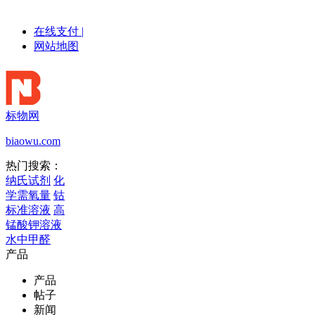
在线支付
|
网站地图
标物网
biaowu.com
热门搜索：
纳氏试剂
化
学需氧量
钴
标准溶液
高
锰酸钾溶液
水中甲醛
产品
产品
帖子
新闻