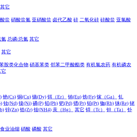
其它
酸盐
硝酸盐氮
亚硝酸盐
卤代乙酸
硅
二氧化硅
硅酸盐
亚氯酸
态氮
总磷/总氮
其它
其它
苯胺类化合物
硝基苯类
邻苯二甲酸酯类
有机氯农药
有机磷农
其它
)
铯(Cs)
铜(Cu)
镝(Dy)
铒（Er）
铕(Eu)
铁(Fe)
镓（Ga）
钆
)
钕(Nd)
镍(Ni)
磷(P)
铅(Pb)
钯(Pd)
镨(Pr)
铂(Pt)
铷(Rb)
铼(Re)
铑
b)
锌(Zn)
锆(Zr)
铵(NH4)
汞（Hg）
其它
锝（Tc）
钽（Ta）
钋
食业油烟
硝酸
磷酸
其它