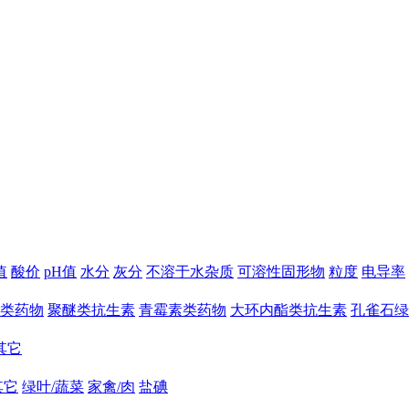
值
酸价
pH值
水分
灰分
不溶于水杂质
可溶性固形物
粒度
电导率
类药物
聚醚类抗生素
青霉素类药物
大环内酯类抗生素
孔雀石绿
其它
其它
绿叶/蔬菜
家禽/肉
盐碘