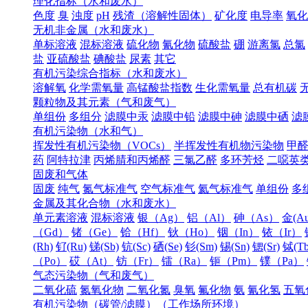
理化指标（水和废水）
色度
臭
浊度
pH
残渣（溶解性固体）
矿化度
电导率
氧化
无机非金属（水和废水）
单标溶液
混标溶液
硫化物
氰化物
硫酸盐
硼
游离氯
总氯
盐
亚硫酸盐
碘酸盐
尿素
其它
有机污染综合指标（水和废水）
溶解氧
化学需氧量
高锰酸盐指数
生化需氧量
总有机碳
颗粒物及其元素（气和废气）
单组份
多组分
滤膜中汞
滤膜中铅
滤膜中砷
滤膜中硒
滤
有机污染物（水和气）
挥发性有机污染物（VOCs）
半挥发性有机物污染物
甲
药
阿特拉津
丙烯腈和丙烯醛
三氯乙醛
多环芳烃
二噁英
固废和气体
固废
纯气
氮气标准气
空气标准气
氦气标准气
单组份
多
金属及其化合物（水和废水）
单元素溶液
混标溶液
银（Ag）
铝（Al）
砷（As）
金(Au
（Gd）
锗（Ge）
铪（Hf）
钬（Ho）
铟（In）
铱（Ir）
(Rh)
钌(Ru)
锑(Sb)
钪(Sc)
硒(Se)
钐(Sm)
锡(Sn)
锶(Sr)
铽(Tb
（Po）
砹（At）
钫（Fr）
镭（Ra）
钷（Pm）
镤（Pa）
气态污染物（气和废气）
二氧化硫
氮氧化物
二氧化氮
臭氧
氟化物
氨
氰化氢
五氧
有机污染物（碳管/滤膜）（工作场所环境）