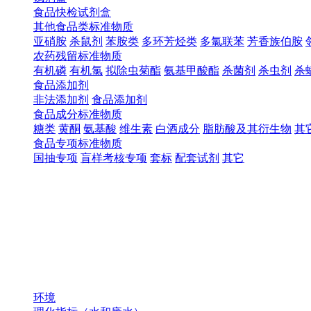
食品快检试剂盒
其他食品类标准物质
亚硝胺
杀鼠剂
苯胺类
多环芳烃类
多氯联苯
芳香族伯胺
农药残留标准物质
有机磷
有机氯
拟除虫菊酯
氨基甲酸酯
杀菌剂
杀虫剂
杀
食品添加剂
非法添加剂
食品添加剂
食品成分标准物质
糖类
黄酮
氨基酸
维生素
白酒成分
脂肪酸及其衍生物
其
食品专项标准物质
国抽专项
盲样考核专项
套标
配套试剂
其它
环境