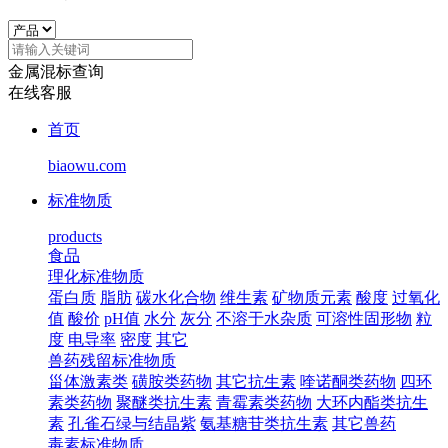
金属混标查询
在线客服
首页
biaowu.com
标准物质
products
食品
理化标准物质
蛋白质
脂肪
碳水化合物
维生素
矿物质元素
酸度
过氧化
值
酸价
pH值
水分
灰分
不溶于水杂质
可溶性固形物
粒
度
电导率
密度
其它
兽药残留标准物质
甾体激素类
磺胺类药物
其它抗生素
喹诺酮类药物
四环
素类药物
聚醚类抗生素
青霉素类药物
大环内酯类抗生
素
孔雀石绿与结晶紫
氨基糖苷类抗生素
其它兽药
毒素标准物质