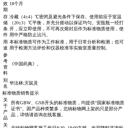
效
18个月
期
存
冷藏（4±4）℃密闭及避光条件下保存。使用前应于室温
储
（20±3）℃平衡，并充分摇动以保证均匀。安瓿瓶一经打
条
开，应立即使用，不可再次熔封后作为标准物质使用，使
件
用中严格防止沾污。
用
本标准物质可作为工作标准，用于日常分析和检测；也可
途
用于检测方法评价和仪器校准等实验室质量控制。
参
考
《中国药典》。
资
料
别
华法林;灭鼠灵
名
标准物质销售提示
关
所有GBW、GSB开头的标准物质，均提供“国家标准物质
于
证书”。因产品种类繁多，北纳标物网上架的只是部分产
产
品，详情请咨询在线客服。
品
关
北纳标物网客服工作日8:30--18:00在线，欢迎随时咨询标