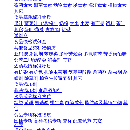
霉菌毒素
细菌毒素
动物毒素
肠毒素
海洋毒素
植物毒素
其它
食品基质标准物质
果汁
蔬菜汁（泥/粉）
奶粉
大米
小麦
海产品
饲料
茶叶
其它
绿叶/蔬菜
家禽/肉
盐碘
试剂盒
食品快检试剂盒
其他食品类标准物质
亚硝胺
杀鼠剂
苯胺类
多环芳烃类
多氯联苯
芳香族伯胺
邻苯二甲酸酯类
消毒剂
其它
农药残留标准物质
有机磷
有机氯
拟除虫菊酯
氨基甲酸酯
杀菌剂
杀虫剂
杀
螨剂
除草剂
植物生长调节剂
其它
食品添加剂
非法添加剂
食品添加剂
食品成分标准物质
糖类
黄酮
氨基酸
维生素
白酒成分
脂肪酸及其衍生物
其
它
食品专项标准物质
国抽专项
盲样考核专项
套标
配套试剂
其它
环境