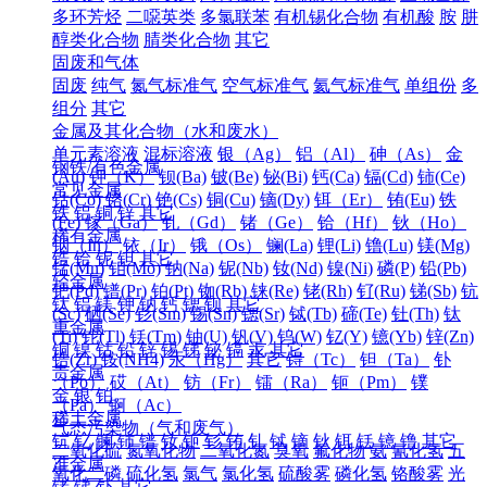
多环芳烃
二噁英类
多氯联苯
有机锡化合物
有机酸
胺
肼
醇类化合物
腈类化合物
其它
固废和气体
固废
纯气
氮气标准气
空气标准气
氦气标准气
单组份
多
组分
其它
金属及其化合物（水和废水）
单元素溶液
混标溶液
银（Ag）
铝（Al）
砷（As）
金
钢铁/有色金属
(Au)
钾（K）
钡(Ba)
铍(Be)
铋(Bi)
钙(Ca)
镉(Cd)
铈(Ce)
常见金属
钴(Co)
铬(Cr)
铯(Cs)
铜(Cu)
镝(Dy)
铒（Er）
铕(Eu)
铁
铁
铝
铜
锌
其它
(Fe)
镓（Ga）
钆（Gd）
锗（Ge）
铪（Hf）
钬（Ho）
稀有金属
铟（In）
铱（Ir）
锇（Os）
镧(La)
锂(Li)
镥(Lu)
镁(Mg)
锆
铪
铌
钽
其它
锰(Mn)
钼(Mo)
钠(Na)
铌(Nb)
钕(Nd)
镍(Ni)
磷(P)
铅(Pb)
轻金属
钯(Pd)
镨(Pr)
铂(Pt)
铷(Rb)
铼(Re)
铑(Rh)
钌(Ru)
锑(Sb)
钪
钛
铝
镁
钾
钠
钙
锶
钡
其它
(Sc)
硒(Se)
钐(Sm)
锡(Sn)
锶(Sr)
铽(Tb)
碲(Te)
钍(Th)
钛
重金属
(Ti)
铊(Tl)
铥(Tm)
铀(U)
钒(V)
钨(W)
钇(Y)
镱(Yb)
锌(Zn)
铜
镍
钴
铅
锌
锡
锑
铋
镉
汞
其它
锆(Zr)
铵(NH4)
汞（Hg）
其它
锝（Tc）
钽（Ta）
钋
贵金属
（Po）
砹（At）
钫（Fr）
镭（Ra）
钷（Pm）
镤
金
银
铂
（Pa）
锕（Ac）
稀土金属
气态污染物（气和废气）
钪
钇
镧
铈
镨
钕
钷
钐
铕
钆
铽
镝
钬
铒
铥
镱
镥
其它
二氧化硫
氮氧化物
二氧化氮
臭氧
氟化物
氨
氰化氢
五
准金属
氧化二磷
硫化氢
氯气
氯化氢
硫酸雾
磷化氢
铬酸雾
光
锗
锑
钋
其它