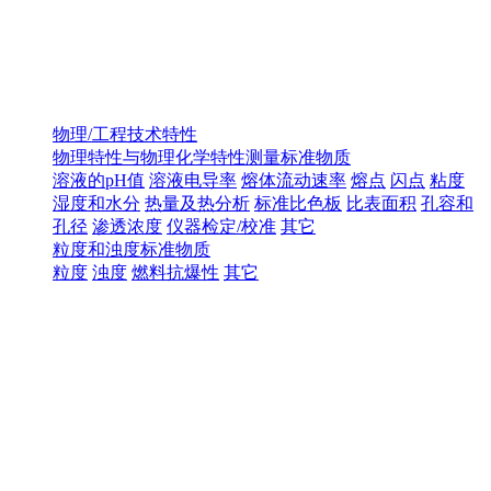
物理/工程技术特性
物理特性与物理化学特性测量标准物质
溶液的pH值
溶液电导率
熔体流动速率
熔点
闪点
粘度
湿度和水分
热量及热分析
标准比色板
比表面积
孔容和
孔径
渗透浓度
仪器检定/校准
其它
粒度和浊度标准物质
粒度
浊度
燃料抗爆性
其它