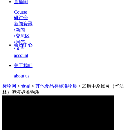
直播间
Course
研讨会
新闻资讯
•
新闻
•
交流区
•
问答
会员中心
•
文库
account
关于我们
about us
标物网
>
食品
>
其他食品类标准物质
>
乙腈中杀鼠灵（华法
林）溶液标准物质