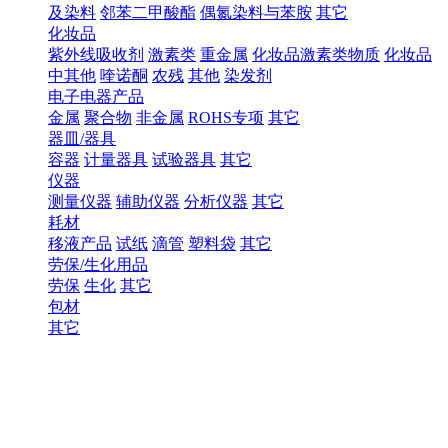
及染料
邻苯二甲酸酯
偶氮染料与苯胺
其它
化妆品
紫外线吸收剂
激素类
重金属
化妆品激素类物质
化妆品
中其他
喹诺酮
农残
其他
染发剂
电子电器产品
金属
聚合物
非金属
ROHS专项
其它
器皿/器具
容器
计量器具
试验器具
其它
仪器
测量仪器
辅助仪器
分析仪器
其它
耗材
移液产品
试纸
滴管
塑料袋
其它
劳保/生化用品
劳保
生化
其它
包材
其它