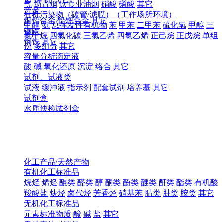
气
沥青烟
饮食业油烟
硝酸
磷酸
其它
合金
有机污染物（碳管/滤膜）（工作场所环境）
铜铅合金
铅钯合金
其它
甲醛
氨
总挥发性有机物
苯
甲苯
二甲苯
硫化氢
甲醇
三
钢铁
氯甲烷
四氯化碳
三氯乙烯
四氯乙烯
正己烷
正戊烷
单组
钢铁
其它
份
多组分
其它
容量分析滴定液
酸
碱
氧化还原
沉淀
络合
其它
试剂、试液类
试液
缓冲液
指示剂
配套试剂
培养基
其它
试剂盒
水质快检试剂盒
化工产品/天然产物
有机化工标准品
烷烃
烯烃
醌类
醛类
醇
酮类
酚类
醚类
酐类
酯类
有机酸
羧酸盐
炔烃
卤代烃
芳香烃
硝基苯
腈类
肼类
胺类
其它
无机化工标准品
元素标准物质
酸
碱
盐
其它