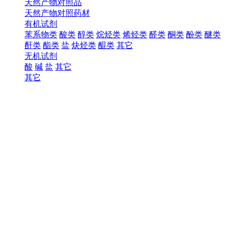
天然产物对照品
天然产物对照药材
有机试剂
苯系物类
酸类
醇类
烷烃类
烯烃类
醛类
酮类
酚类
醚类
酐类
酯类
盐
炔烃类
醌类
其它
无机试剂
酸
碱
盐
其它
其它