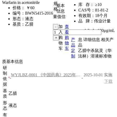
Warfarin in acetonitrile
规
库 存：
≥10
基本
价格：
￥60
格：
CAS号：
81-81-2
信息
编号：
BWN5415-2016
有效期：
18个月
量值信
形态：
液态
品 牌：
伟业计量
基质：
乙腈
加
查
1.2mL
,
100μg/mL
入
看
购
购
产
息
详细信息
相关产
物
物
品
品
车
车
定
乙腈中杀鼠灵（华
制
法林）溶液标准物
质基本信息
研
制
WYJLBZ-0001 《中国药典》2025年版 一部
2025-10-01 实施
依
下载
据
基
乙腈
质
形
液态
态
有