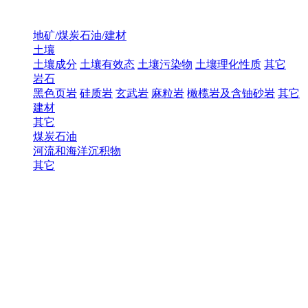
地矿/煤炭石油/建材
土壤
土壤成分
土壤有效态
土壤污染物
土壤理化性质
其它
岩石
黑色页岩
硅质岩
玄武岩
麻粒岩
橄榄岩及含铀砂岩
其它
建材
其它
煤炭石油
河流和海洋沉积物
其它