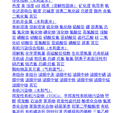
理化指标（水和废水）
色度
臭
浊度
pH
残渣（溶解性固体）
矿化度
电导率
氧
化还原电位
酸度
总碱度
游离二氧化碳
总硬度
颜色
余氯
二氧化氯
其它
无机非金属（水和废水）
单标溶液
混标溶液
硫化物
氰化物
硫酸盐
硼
游离氯
总
氯
氯化物
氟化物
碘化物
溴化物
氯酸盐
高氯酸盐
溴酸
盐
磷酸盐
硝酸盐
硝酸盐氮
亚硝酸盐
卤代乙酸
硅
二氧
化硅
硅酸盐
亚氯酸盐
亚硫酸盐
碘酸盐
尿素
其它
有机污染综合指标（水和废水）
溶解氧
化学需氧量
高锰酸盐指数
生化需氧量
总有机碳
无机碳
总碳
凯氏氮
总磷
总氮
氨氮
阴离子表面活性剂
硝态氮
铵态氮
总磷/总氮
其它
颗粒物及其元素（气和废气）
单组份
多组分
滤膜中汞
滤膜中铅
滤膜中砷
滤膜中硒
滤
膜中铬
滤膜中锑
滤膜中铍
滤膜中铁
滤膜中铜
滤膜中锰
滤膜中镍
其它
有机污染物（水和气）
挥发性有机污染物（VOCs）
半挥发性有机物污染物
甲
醛
挥发酚
石油类
苯系物
挥发性卤代烃
酚类化合物
氯苯
类化合物
苯胺类化合物
硝基苯类
邻苯二甲酸酯类
有机
氯农药
有机磷农药
阿特拉津
丙烯腈和丙烯醛
三氯乙醛