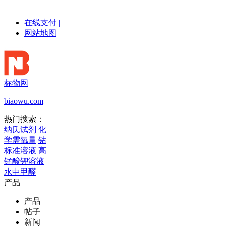
在线支付
|
网站地图
标物网
biaowu.com
热门搜索：
纳氏试剂
化
学需氧量
钴
标准溶液
高
锰酸钾溶液
水中甲醛
产品
产品
帖子
新闻