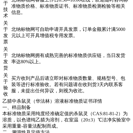
于
准物质价格、标准物质证书、标准物质检测检验等相关
技
信息。
术
关
于
北纳标物网可自助申请开具发票，订单金额累计满5000
发
元以上可开具增值税专用发票。
票
关
于
北纳标物网拥有成熟完善的标准物质供应链，当日发货
发
率达80%以上。
货
关
买方收到产品后请立即对标准物质数量、规格型号、包
于
装等进行标准验收。若有问题请在收到货3天内联系客
验
服，未提出任何异议，则视为收讫。
收
乙腈中杀鼠灵（华法林）溶液标准物质证书详情
一、样品制备
本标准物质采用纯度经准确定值的杀鼠灵（CAS:81-81-2）为
溶质，以色谱纯乙腈为溶剂，在室温（20±3）℃洁净实验室中
采用重量-容量法配制而成。
二、溯源性及定值方法