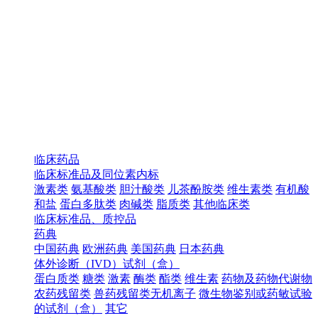
临床药品
临床标准品及同位素内标
激素类
氨基酸类
胆汁酸类
儿茶酚胺类
维生素类
有机酸
和盐
蛋白多肽类
肉碱类
脂质类
其他临床类
临床标准品、质控品
药典
中国药典
欧洲药典
美国药典
日本药典
体外诊断（IVD）试剂（盒）
蛋白质类
糖类
激素
酶类
酯类
维生素
药物及药物代谢物
农药残留类
兽药残留类无机离子
微生物鉴别或药敏试验
的试剂（盒）
其它