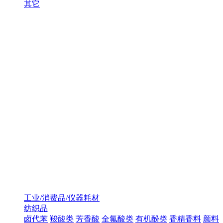
其它
工业/消费品/仪器耗材
纺织品
卤代苯
羧酸类
芳香酸
全氟酸类
有机酚类
香精香料
颜料