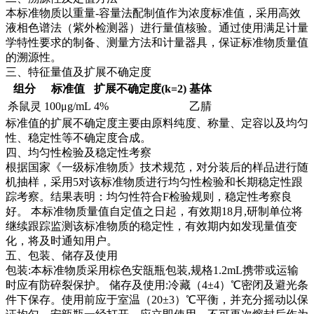
本标准物质以重量-容量法配制值作为浓度标准值，采用高效
液相色谱法（紫外检测器）进行量值核验。通过使用满足计量
学特性要求的制备、测量方法和计量器具，保证标准物质量值
的溯源性。
三、特征量值及扩展不确定度
组分
标准值
扩展不确定度(k=2)
基体
杀鼠灵
100μg/mL
4%
乙腈
标准值的扩展不确定度主要由原料纯度、称量、定容以及均匀
性、稳定性等不确定度合成。
四、均匀性检验及稳定性考察
根据国家《一级标准物质》技术规范，对分装后的样品进行随
机抽样，采用5对该标准物质进行均匀性检验和长期稳定性跟
踪考察。结果表明：均匀性符合F检验规则，稳定性考察良
好。
本标准物质量值自定值之日起，有效期18月,研制单位将
继续跟踪监测该标准物质的稳定性，有效期内如发现量值变
化，将及时通知用户。
五、包装、储存及使用
包装:本标准物质采用棕色安瓿瓶包装,规格1.2mL携带或运输
时应有防碎裂保护。 储存及使用:冷藏（4±4）℃密闭及避光条
件下保存。使用前应于室温（20±3）℃平衡，并充分摇动以保