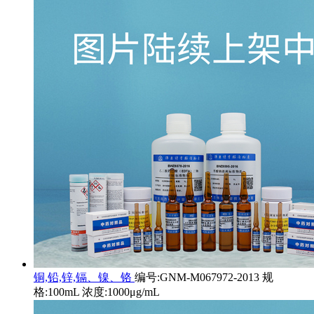
铜,铅,锌,镉、镍、铬
编号:GNM-M067972-2013 规
格:100mL 浓度:1000μg/mL