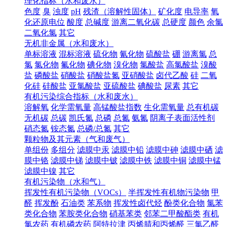
理化指标（水和废水）
色度
臭
浊度
pH
残渣（溶解性固体）
矿化度
电导率
氧
化还原电位
酸度
总碱度
游离二氧化碳
总硬度
颜色
余氯
二氧化氯
其它
无机非金属（水和废水）
单标溶液
混标溶液
硫化物
氰化物
硫酸盐
硼
游离氯
总
氯
氯化物
氟化物
碘化物
溴化物
氯酸盐
高氯酸盐
溴酸
盐
磷酸盐
硝酸盐
硝酸盐氮
亚硝酸盐
卤代乙酸
硅
二氧
化硅
硅酸盐
亚氯酸盐
亚硫酸盐
碘酸盐
尿素
其它
有机污染综合指标（水和废水）
溶解氧
化学需氧量
高锰酸盐指数
生化需氧量
总有机碳
无机碳
总碳
凯氏氮
总磷
总氮
氨氮
阴离子表面活性剂
硝态氮
铵态氮
总磷/总氮
其它
颗粒物及其元素（气和废气）
单组份
多组分
滤膜中汞
滤膜中铅
滤膜中砷
滤膜中硒
滤
膜中铬
滤膜中锑
滤膜中铍
滤膜中铁
滤膜中铜
滤膜中锰
滤膜中镍
其它
有机污染物（水和气）
挥发性有机污染物（VOCs）
半挥发性有机物污染物
甲
醛
挥发酚
石油类
苯系物
挥发性卤代烃
酚类化合物
氯苯
类化合物
苯胺类化合物
硝基苯类
邻苯二甲酸酯类
有机
氯农药
有机磷农药
阿特拉津
丙烯腈和丙烯醛
三氯乙醛