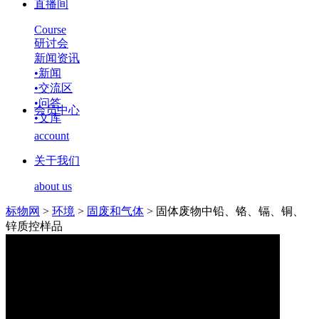
直播间
Course
研讨会
新闻资讯
•
新闻
•
交流区
•
问答
会员中心
•
文库
account
关于我们
about us
标物网
>
环境
>
固废和气体
>
固体废物中铅、铬、镉、铜、
锌质控样品