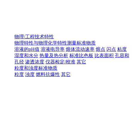
物理/工程技术特性
物理特性与物理化学特性测量标准物质
溶液的pH值
溶液电导率
熔体流动速率
熔点
闪点
粘度
湿度和水分
热量及热分析
标准比色板
比表面积
孔容和
孔径
渗透浓度
仪器检定/校准
其它
粒度和浊度标准物质
粒度
浊度
燃料抗爆性
其它