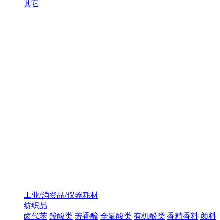
其它
工业/消费品/仪器耗材
纺织品
卤代苯
羧酸类
芳香酸
全氟酸类
有机酚类
香精香料
颜料