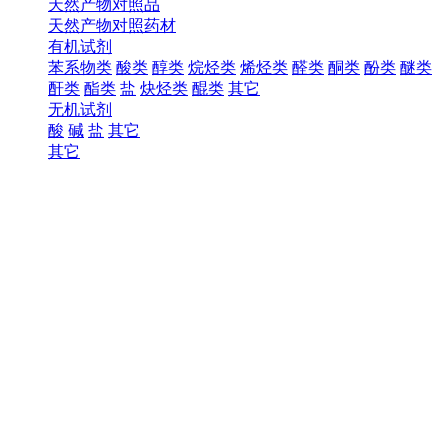
天然产物对照品
天然产物对照药材
有机试剂
苯系物类
酸类
醇类
烷烃类
烯烃类
醛类
酮类
酚类
醚类
酐类
酯类
盐
炔烃类
醌类
其它
无机试剂
酸
碱
盐
其它
其它