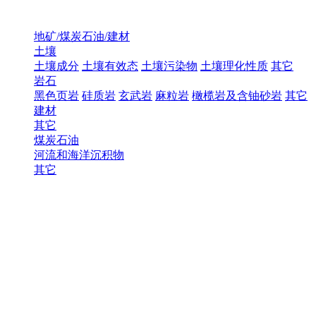
地矿/煤炭石油/建材
土壤
土壤成分
土壤有效态
土壤污染物
土壤理化性质
其它
岩石
黑色页岩
硅质岩
玄武岩
麻粒岩
橄榄岩及含铀砂岩
其它
建材
其它
煤炭石油
河流和海洋沉积物
其它