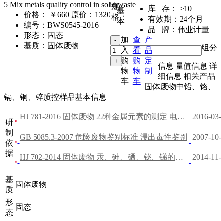
5 Mix metals quality control in solid waste
规
库 存：
≥10
基
价格：
￥660
原价：1320
格：
有效期：
24个月
本
编号：
BWS0545-2016
品 牌：
伟业计量
形态：
固态
加
查
产
基质：
固体废物
20g
,
5组分
入
看
品
购
购
定
信息
量值信息
详
物
物
制
细信息
相关产品
车
车
固体废物中铅、铬、
镉、铜、锌质控样品基本信息
HJ 781-2016 固体废物 22种金属元素的测定 电感耦合等离子体发射光谱法
2016-0
研
制
GB 5085.3-2007 危险废物鉴别标准 浸出毒性鉴别
2007-1
依
据
HJ 702-2014 固体废物 汞、砷、硒、铋、锑的测定 微波消解原子荧光法
2014-1
基
固体废物
质
形
固态
态