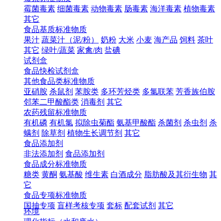
霉菌毒素
细菌毒素
动物毒素
肠毒素
海洋毒素
植物毒素
其它
食品基质标准物质
果汁
蔬菜汁（泥/粉）
奶粉
大米
小麦
海产品
饲料
茶叶
其它
绿叶/蔬菜
家禽/肉
盐碘
试剂盒
食品快检试剂盒
其他食品类标准物质
亚硝胺
杀鼠剂
苯胺类
多环芳烃类
多氯联苯
芳香族伯胺
邻苯二甲酸酯类
消毒剂
其它
农药残留标准物质
有机磷
有机氯
拟除虫菊酯
氨基甲酸酯
杀菌剂
杀虫剂
杀
螨剂
除草剂
植物生长调节剂
其它
食品添加剂
非法添加剂
食品添加剂
食品成分标准物质
糖类
黄酮
氨基酸
维生素
白酒成分
脂肪酸及其衍生物
其
它
食品专项标准物质
国抽专项
盲样考核专项
套标
配套试剂
其它
环境