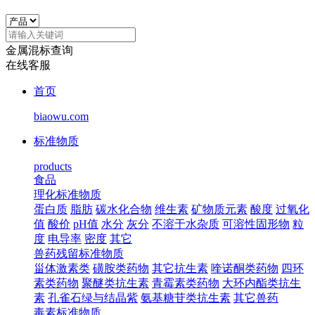
金属混标查询
在线客服
首页
biaowu.com
标准物质
products
食品
理化标准物质
蛋白质
脂肪
碳水化合物
维生素
矿物质元素
酸度
过氧化
值
酸价
pH值
水分
灰分
不溶于水杂质
可溶性固形物
粒
度
电导率
密度
其它
兽药残留标准物质
甾体激素类
磺胺类药物
其它抗生素
喹诺酮类药物
四环
素类药物
聚醚类抗生素
青霉素类药物
大环内酯类抗生
素
孔雀石绿与结晶紫
氨基糖苷类抗生素
其它兽药
毒素标准物质