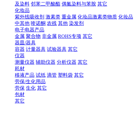
及染料
邻苯二甲酸酯
偶氮染料与苯胺
其它
化妆品
紫外线吸收剂
激素类
重金属
化妆品激素类物质
化妆品
中其他
喹诺酮
农残
其他
染发剂
电子电器产品
金属
聚合物
非金属
ROHS专项
其它
器皿/器具
容器
计量器具
试验器具
其它
仪器
测量仪器
辅助仪器
分析仪器
其它
耗材
移液产品
试纸
滴管
塑料袋
其它
劳保/生化用品
劳保
生化
其它
包材
其它