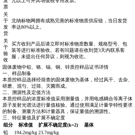
发
元以上可开具增值税专用发票。
票
关
于
北纳标物网拥有成熟完善的标准物质供应链，当日发货
发
率达80%以上。
货
关
买方收到产品后请立即对标准物质数量、规格型号、包
于
装等进行标准验收。若有问题请在收到货3天内联系客
验
服，未提出任何异议，则视为收讫。
收
固体废物中铅、铬、镉、铜、锌质控样品证书详情
一、样品制备
本质控样品选择经筛查的固体废物为基体，经过风干、去杂、
研磨、混匀、过筛、灭菌而成。
二、溯源性及定值方法
本质控样品的浓度标准值采用测量值，并用电感耦合等离子体
原子发射光谱法进行量值核验。通过使用满足计量学特性要求
的制备、测量方法和计量器具，保证量值的溯源性。
三、特征量值及扩展不确定度
组分
标准值
扩展不确定度(k=2)
基体
铅
194.2mg/kg
23.7mg/kg