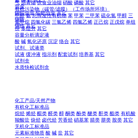
气
沥青烟
饮食业油烟
硝酸
磷酸
其它
合金
有机污染物（碳管/滤膜）（工作场所环境）
铜铅合金
铅钯合金
其它
甲醛
氨
总挥发性有机物
苯
甲苯
二甲苯
硫化氢
甲醇
三
钢铁
氯甲烷
四氯化碳
三氯乙烯
四氯乙烯
正己烷
正戊烷
单组
钢铁
其它
份
多组分
其它
容量分析滴定液
酸
碱
氧化还原
沉淀
络合
其它
试剂、试液类
试液
缓冲液
指示剂
配套试剂
培养基
其它
试剂盒
水质快检试剂盒
化工产品/天然产物
有机化工标准品
烷烃
烯烃
醌类
醛类
醇
酮类
酚类
醚类
酐类
酯类
有机酸
羧酸盐
炔烃
卤代烃
芳香烃
硝基苯
腈类
肼类
胺类
其它
无机化工标准品
元素标准物质
酸
碱
盐
其它