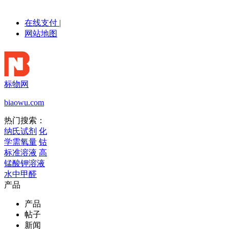
在线支付
|
网站地图
标物网
biaowu.com
热门搜索：
纳氏试剂
化
学需氧量
钴
标准溶液
高
锰酸钾溶液
水中甲醛
产品
产品
帖子
新闻