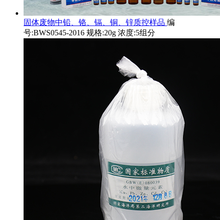
固体废物中铅、铬、镉、铜、锌质控样品
编
号:BWS0545-2016 规格:20g 浓度:5组分