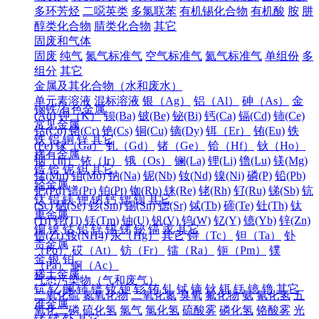
多环芳烃
二噁英类
多氯联苯
有机锡化合物
有机酸
胺
肼
醇类化合物
腈类化合物
其它
固废和气体
固废
纯气
氮气标准气
空气标准气
氦气标准气
单组份
多
组分
其它
金属及其化合物（水和废水）
单元素溶液
混标溶液
银（Ag）
铝（Al）
砷（As）
金
钢铁/有色金属
(Au)
钾（K）
钡(Ba)
铍(Be)
铋(Bi)
钙(Ca)
镉(Cd)
铈(Ce)
常见金属
钴(Co)
铬(Cr)
铯(Cs)
铜(Cu)
镝(Dy)
铒（Er）
铕(Eu)
铁
铁
铝
铜
锌
其它
(Fe)
镓（Ga）
钆（Gd）
锗（Ge）
铪（Hf）
钬（Ho）
稀有金属
铟（In）
铱（Ir）
锇（Os）
镧(La)
锂(Li)
镥(Lu)
镁(Mg)
锆
铪
铌
钽
其它
锰(Mn)
钼(Mo)
钠(Na)
铌(Nb)
钕(Nd)
镍(Ni)
磷(P)
铅(Pb)
轻金属
钯(Pd)
镨(Pr)
铂(Pt)
铷(Rb)
铼(Re)
铑(Rh)
钌(Ru)
锑(Sb)
钪
钛
铝
镁
钾
钠
钙
锶
钡
其它
(Sc)
硒(Se)
钐(Sm)
锡(Sn)
锶(Sr)
铽(Tb)
碲(Te)
钍(Th)
钛
重金属
(Ti)
铊(Tl)
铥(Tm)
铀(U)
钒(V)
钨(W)
钇(Y)
镱(Yb)
锌(Zn)
铜
镍
钴
铅
锌
锡
锑
铋
镉
汞
其它
锆(Zr)
铵(NH4)
汞（Hg）
其它
锝（Tc）
钽（Ta）
钋
贵金属
（Po）
砹（At）
钫（Fr）
镭（Ra）
钷（Pm）
镤
金
银
铂
（Pa）
锕（Ac）
稀土金属
气态污染物（气和废气）
钪
钇
镧
铈
镨
钕
钷
钐
铕
钆
铽
镝
钬
铒
铥
镱
镥
其它
二氧化硫
氮氧化物
二氧化氮
臭氧
氟化物
氨
氰化氢
五
准金属
氧化二磷
硫化氢
氯气
氯化氢
硫酸雾
磷化氢
铬酸雾
光
锗
锑
钋
其它