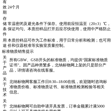
有
效
24个月
期
存
储
常温密闭及避光条件下保存。使用前应恒温至（20±3）℃
条
保证均匀。本质控样品打开后应尽快使用，使用中严格防止
件
用
本质控样品可作为工作标准，用于日常分析和检测；也可用
途
价和仪器校准等实验室质量控制。
标准物质销售提示
关
所有GBW、GSB开头的标准物质，均提供“国家标准物质
于
证书”。因产品种类繁多，北纳标物网上架的只是部分产
产
品，详情请咨询在线客服。
品
关
北纳标物网客服工作日8:30--18:00在线，欢迎随时咨询标
于
准物质价格、标准物质证书、标准物质检测检验等相关
技
信息。
术
关
于
北纳标物网可自助申请开具发票，订单金额累计满5000