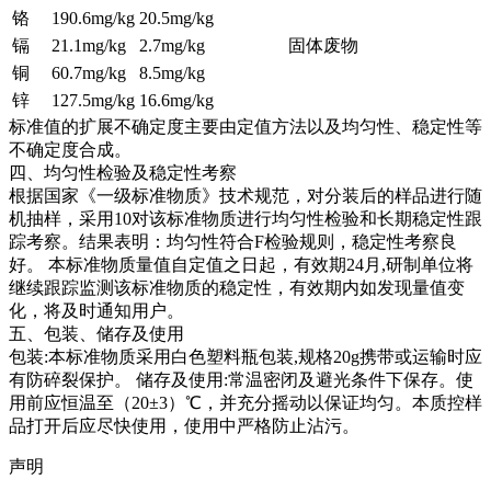
铬
190.6mg/kg
20.5mg/kg
镉
21.1mg/kg
2.7mg/kg
固体废物
铜
60.7mg/kg
8.5mg/kg
锌
127.5mg/kg
16.6mg/kg
标准值的扩展不确定度主要由定值方法以及均匀性、稳定性等
不确定度合成。
四、均匀性检验及稳定性考察
根据国家《一级标准物质》技术规范，对分装后的样品进行随
机抽样，采用10对该标准物质进行均匀性检验和长期稳定性跟
踪考察。结果表明：均匀性符合F检验规则，稳定性考察良
好。
本标准物质量值自定值之日起，有效期24月,研制单位将
继续跟踪监测该标准物质的稳定性，有效期内如发现量值变
化，将及时通知用户。
五、包装、储存及使用
包装:本标准物质采用白色塑料瓶包装,规格20g携带或运输时应
有防碎裂保护。 储存及使用:常温密闭及避光条件下保存。使
用前应恒温至（20±3）℃，并充分摇动以保证均匀。本质控样
品打开后应尽快使用，使用中严格防止沾污。
声明