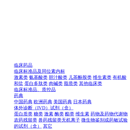
临床药品
临床标准品及同位素内标
激素类
氨基酸类
胆汁酸类
儿茶酚胺类
维生素类
有机酸
和盐
蛋白多肽类
肉碱类
脂质类
其他临床类
临床标准品、质控品
药典
中国药典
欧洲药典
美国药典
日本药典
体外诊断（IVD）试剂（盒）
蛋白质类
糖类
激素
酶类
酯类
维生素
药物及药物代谢物
农药残留类
兽药残留类无机离子
微生物鉴别或药敏试验
的试剂（盒）
其它