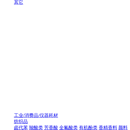
其它
工业/消费品/仪器耗材
纺织品
卤代苯
羧酸类
芳香酸
全氟酸类
有机酚类
香精香料
颜料