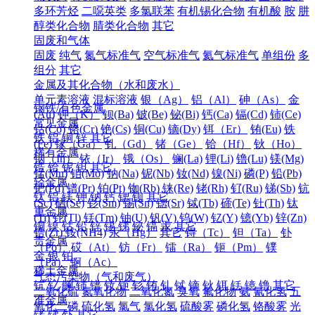
多环芳烃
二噁英类
多氯联苯
有机锡化合物
有机酸
胺
肼
醇类化合物
腈类化合物
其它
固废和气体
固废
纯气
氮气标准气
空气标准气
氦气标准气
单组份
多
组分
其它
金属及其化合物（水和废水）
单元素溶液
混标溶液
银（Ag）
铝（Al）
砷（As）
金
钢铁/有色金属
(Au)
钾（K）
钡(Ba)
铍(Be)
铋(Bi)
钙(Ca)
镉(Cd)
铈(Ce)
常见金属
钴(Co)
铬(Cr)
铯(Cs)
铜(Cu)
镝(Dy)
铒（Er）
铕(Eu)
铁
铁
铝
铜
锌
其它
(Fe)
镓（Ga）
钆（Gd）
锗（Ge）
铪（Hf）
钬（Ho）
稀有金属
铟（In）
铱（Ir）
锇（Os）
镧(La)
锂(Li)
镥(Lu)
镁(Mg)
锆
铪
铌
钽
其它
锰(Mn)
钼(Mo)
钠(Na)
铌(Nb)
钕(Nd)
镍(Ni)
磷(P)
铅(Pb)
轻金属
钯(Pd)
镨(Pr)
铂(Pt)
铷(Rb)
铼(Re)
铑(Rh)
钌(Ru)
锑(Sb)
钪
钛
铝
镁
钾
钠
钙
锶
钡
其它
(Sc)
硒(Se)
钐(Sm)
锡(Sn)
锶(Sr)
铽(Tb)
碲(Te)
钍(Th)
钛
重金属
(Ti)
铊(Tl)
铥(Tm)
铀(U)
钒(V)
钨(W)
钇(Y)
镱(Yb)
锌(Zn)
铜
镍
钴
铅
锌
锡
锑
铋
镉
汞
其它
锆(Zr)
铵(NH4)
汞（Hg）
其它
锝（Tc）
钽（Ta）
钋
贵金属
（Po）
砹（At）
钫（Fr）
镭（Ra）
钷（Pm）
镤
金
银
铂
（Pa）
锕（Ac）
稀土金属
气态污染物（气和废气）
钪
钇
镧
铈
镨
钕
钷
钐
铕
钆
铽
镝
钬
铒
铥
镱
镥
其它
二氧化硫
氮氧化物
二氧化氮
臭氧
氟化物
氨
氰化氢
五
准金属
氧化二磷
硫化氢
氯气
氯化氢
硫酸雾
磷化氢
铬酸雾
光
锗
锑
钋
其它