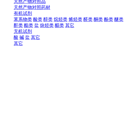
天然产物对照品
天然产物对照药材
有机试剂
苯系物类
酸类
醇类
烷烃类
烯烃类
醛类
酮类
酚类
醚类
酐类
酯类
盐
炔烃类
醌类
其它
无机试剂
酸
碱
盐
其它
其它