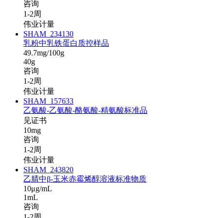
咨询
1-2周
伟业计量
SHAM_234130
乳粉中乳铁蛋白质控样品
49.7mg/100g
40g
咨询
1-2周
伟业计量
SHAM_157633
乙氨酸-乙氨酸-酪氨酸-精氨酸标准品
见证书
10mg
咨询
1-2周
伟业计量
SHAM_243820
乙腈中β-玉米赤霉烯醇溶液标准物质
10μg/mL
1mL
咨询
1-2周