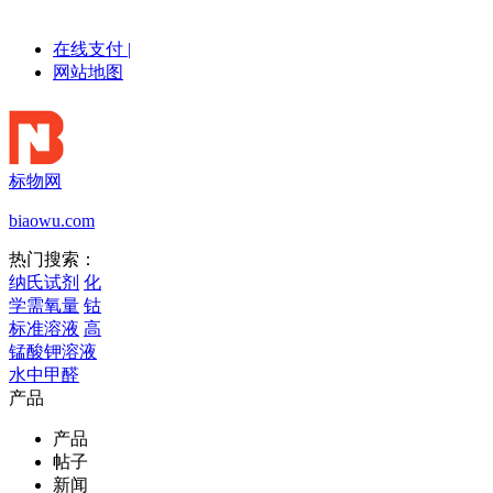
在线支付
|
网站地图
标物网
biaowu.com
热门搜索：
纳氏试剂
化
学需氧量
钴
标准溶液
高
锰酸钾溶液
水中甲醛
产品
产品
帖子
新闻