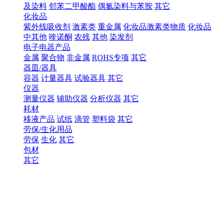
及染料
邻苯二甲酸酯
偶氮染料与苯胺
其它
化妆品
紫外线吸收剂
激素类
重金属
化妆品激素类物质
化妆品
中其他
喹诺酮
农残
其他
染发剂
电子电器产品
金属
聚合物
非金属
ROHS专项
其它
器皿/器具
容器
计量器具
试验器具
其它
仪器
测量仪器
辅助仪器
分析仪器
其它
耗材
移液产品
试纸
滴管
塑料袋
其它
劳保/生化用品
劳保
生化
其它
包材
其它