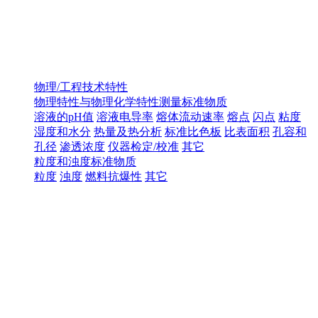
物理/工程技术特性
物理特性与物理化学特性测量标准物质
溶液的pH值
溶液电导率
熔体流动速率
熔点
闪点
粘度
湿度和水分
热量及热分析
标准比色板
比表面积
孔容和
孔径
渗透浓度
仪器检定/校准
其它
粒度和浊度标准物质
粒度
浊度
燃料抗爆性
其它