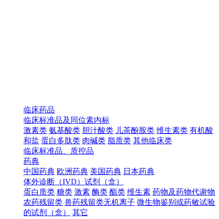
临床药品
临床标准品及同位素内标
激素类
氨基酸类
胆汁酸类
儿茶酚胺类
维生素类
有机酸
和盐
蛋白多肽类
肉碱类
脂质类
其他临床类
临床标准品、质控品
药典
中国药典
欧洲药典
美国药典
日本药典
体外诊断（IVD）试剂（盒）
蛋白质类
糖类
激素
酶类
酯类
维生素
药物及药物代谢物
农药残留类
兽药残留类无机离子
微生物鉴别或药敏试验
的试剂（盒）
其它