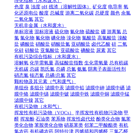
理化指标（水和废水）
色度
臭
浊度
pH
残渣（溶解性固体）
矿化度
电导率
氧
化还原电位
酸度
总碱度
游离二氧化碳
总硬度
颜色
余氯
二氧化氯
其它
无机非金属（水和废水）
单标溶液
混标溶液
硫化物
氰化物
硫酸盐
硼
游离氯
总
氯
氯化物
氟化物
碘化物
溴化物
氯酸盐
高氯酸盐
溴酸
盐
磷酸盐
硝酸盐
硝酸盐氮
亚硝酸盐
卤代乙酸
硅
二氧
化硅
硅酸盐
亚氯酸盐
亚硫酸盐
碘酸盐
尿素
其它
有机污染综合指标（水和废水）
溶解氧
化学需氧量
高锰酸盐指数
生化需氧量
总有机碳
无机碳
总碳
凯氏氮
总磷
总氮
氨氮
阴离子表面活性剂
硝态氮
铵态氮
总磷/总氮
其它
颗粒物及其元素（气和废气）
单组份
多组分
滤膜中汞
滤膜中铅
滤膜中砷
滤膜中硒
滤
膜中铬
滤膜中锑
滤膜中铍
滤膜中铁
滤膜中铜
滤膜中锰
滤膜中镍
其它
有机污染物（水和气）
挥发性有机污染物（VOCs）
半挥发性有机物污染物
甲
醛
挥发酚
石油类
苯系物
挥发性卤代烃
酚类化合物
氯苯
类化合物
苯胺类化合物
硝基苯类
邻苯二甲酸酯类
有机
氯农药
有机磷农药
阿特拉津
丙烯腈和丙烯醛
三氯乙醛