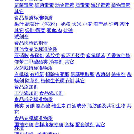
霉菌毒素
细菌毒素
动物毒素
肠毒素
海洋毒素
植物毒素
其它
食品基质标准物质
果汁
蔬菜汁（泥/粉）
奶粉
大米
小麦
海产品
饲料
茶叶
其它
绿叶/蔬菜
家禽/肉
盐碘
试剂盒
食品快检试剂盒
其他食品类标准物质
亚硝胺
杀鼠剂
苯胺类
多环芳烃类
多氯联苯
芳香族伯胺
邻苯二甲酸酯类
消毒剂
其它
农药残留标准物质
有机磷
有机氯
拟除虫菊酯
氨基甲酸酯
杀菌剂
杀虫剂
杀
螨剂
除草剂
植物生长调节剂
其它
食品添加剂
非法添加剂
食品添加剂
食品成分标准物质
糖类
黄酮
氨基酸
维生素
白酒成分
脂肪酸及其衍生物
其
它
食品专项标准物质
国抽专项
盲样考核专项
套标
配套试剂
其它
环境