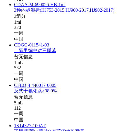
CDAA-M-690056-HB-1ml
3种内标混标(HJ753-2015,HJ900-2017,HJ902-2017)
3组分
1ml
320
一周
中国
CDGG-011541-03
二氯甲烷中对三联苯
暂无信息
1mL
532
一周
中国
CFEQ-4-440017-0005
反式十氢化萘≥98.0%
暂无信息
5mL
112
一周
中国
1ST4327-100AT