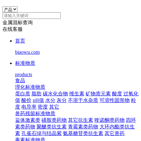
金属混标查询
在线客服
首页
biaowu.com
标准物质
products
食品
理化标准物质
蛋白质
脂肪
碳水化合物
维生素
矿物质元素
酸度
过氧化
值
酸价
pH值
水分
灰分
不溶于水杂质
可溶性固形物
粒
度
电导率
密度
其它
兽药残留标准物质
甾体激素类
磺胺类药物
其它抗生素
喹诺酮类药物
四环
素类药物
聚醚类抗生素
青霉素类药物
大环内酯类抗生
素
孔雀石绿与结晶紫
氨基糖苷类抗生素
其它兽药
毒素标准物质