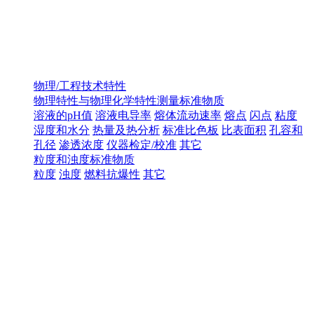
物理/工程技术特性
物理特性与物理化学特性测量标准物质
溶液的pH值
溶液电导率
熔体流动速率
熔点
闪点
粘度
湿度和水分
热量及热分析
标准比色板
比表面积
孔容和
孔径
渗透浓度
仪器检定/校准
其它
粒度和浊度标准物质
粒度
浊度
燃料抗爆性
其它