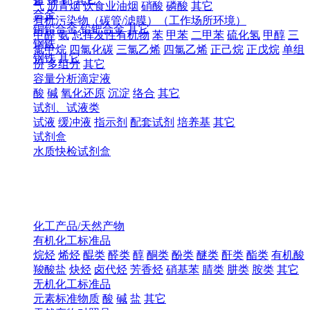
气
沥青烟
饮食业油烟
硝酸
磷酸
其它
合金
有机污染物（碳管/滤膜）（工作场所环境）
铜铅合金
铅钯合金
其它
甲醛
氨
总挥发性有机物
苯
甲苯
二甲苯
硫化氢
甲醇
三
钢铁
氯甲烷
四氯化碳
三氯乙烯
四氯乙烯
正己烷
正戊烷
单组
钢铁
其它
份
多组分
其它
容量分析滴定液
酸
碱
氧化还原
沉淀
络合
其它
试剂、试液类
试液
缓冲液
指示剂
配套试剂
培养基
其它
试剂盒
水质快检试剂盒
化工产品/天然产物
有机化工标准品
烷烃
烯烃
醌类
醛类
醇
酮类
酚类
醚类
酐类
酯类
有机酸
羧酸盐
炔烃
卤代烃
芳香烃
硝基苯
腈类
肼类
胺类
其它
无机化工标准品
元素标准物质
酸
碱
盐
其它