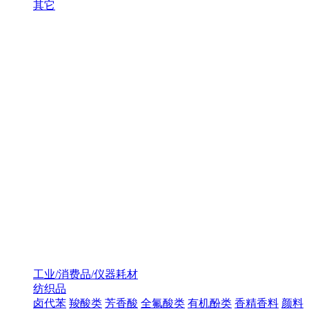
其它
工业/消费品/仪器耗材
纺织品
卤代苯
羧酸类
芳香酸
全氟酸类
有机酚类
香精香料
颜料