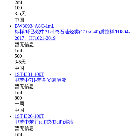
2mL
100
3-5天
中国
BW30934A8C-1mL
标样/环己烷中31种总石油烃类(C10-C40)质控样/HJ894-
2017、HJ1021-2019
暂无信息
1mL
500
3-5天
中国
1ST4331-100T
甲苯中7H-苯并[c]芴溶液
暂无信息
1mL
800
一周
中国
1ST4326-100T
甲苯中苯并(a,i)芘(DaiP)溶液
暂无信息
1mL