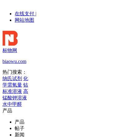
在线支付
|
网站地图
标物网
biaowu.com
热门搜索：
纳氏试剂
化
学需氧量
钴
标准溶液
高
锰酸钾溶液
水中甲醛
产品
产品
帖子
新闻