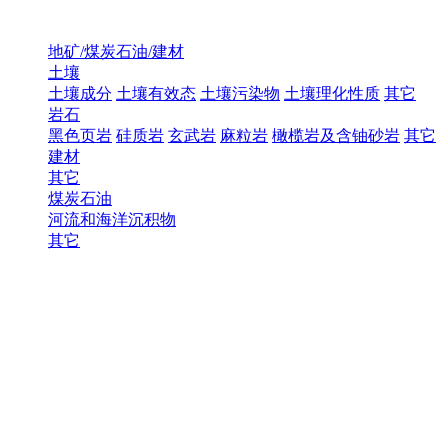
地矿/煤炭石油/建材
土壤
土壤成分
土壤有效态
土壤污染物
土壤理化性质
其它
岩石
黑色页岩
硅质岩
玄武岩
麻粒岩
橄榄岩及含铀砂岩
其它
建材
其它
煤炭石油
河流和海洋沉积物
其它