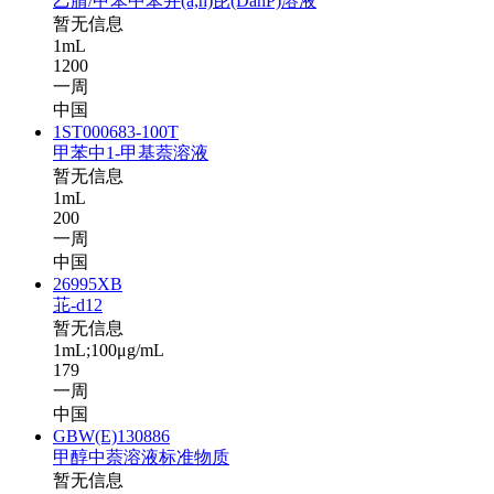
乙腈/甲苯中苯并(a,h)芘(DahP)溶液
暂无信息
1mL
1200
一周
中国
1ST000683-100T
甲苯中1-甲基萘溶液
暂无信息
1mL
200
一周
中国
26995XB
苝-d12
暂无信息
1mL;100μg/mL
179
一周
中国
GBW(E)130886
甲醇中萘溶液标准物质
暂无信息