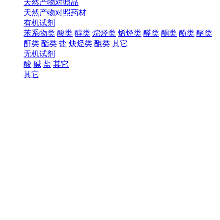
天然产物对照品
天然产物对照药材
有机试剂
苯系物类
酸类
醇类
烷烃类
烯烃类
醛类
酮类
酚类
醚类
酐类
酯类
盐
炔烃类
醌类
其它
无机试剂
酸
碱
盐
其它
其它