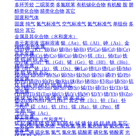
多环芳烃
二噁英类
多氯联苯
有机锡化合物
有机酸
胺
肼
醇类化合物
腈类化合物
其它
固废和气体
固废
纯气
氮气标准气
空气标准气
氦气标准气
单组份
多
组分
其它
金属及其化合物（水和废水）
单元素溶液
混标溶液
银（Ag）
铝（Al）
砷（As）
金
钢铁/有色金属
(Au)
钾（K）
钡(Ba)
铍(Be)
铋(Bi)
钙(Ca)
镉(Cd)
铈(Ce)
常见金属
钴(Co)
铬(Cr)
铯(Cs)
铜(Cu)
镝(Dy)
铒（Er）
铕(Eu)
铁
铁
铝
铜
锌
其它
(Fe)
镓（Ga）
钆（Gd）
锗（Ge）
铪（Hf）
钬（Ho）
稀有金属
铟（In）
铱（Ir）
锇（Os）
镧(La)
锂(Li)
镥(Lu)
镁(Mg)
锆
铪
铌
钽
其它
锰(Mn)
钼(Mo)
钠(Na)
铌(Nb)
钕(Nd)
镍(Ni)
磷(P)
铅(Pb)
轻金属
钯(Pd)
镨(Pr)
铂(Pt)
铷(Rb)
铼(Re)
铑(Rh)
钌(Ru)
锑(Sb)
钪
钛
铝
镁
钾
钠
钙
锶
钡
其它
(Sc)
硒(Se)
钐(Sm)
锡(Sn)
锶(Sr)
铽(Tb)
碲(Te)
钍(Th)
钛
重金属
(Ti)
铊(Tl)
铥(Tm)
铀(U)
钒(V)
钨(W)
钇(Y)
镱(Yb)
锌(Zn)
铜
镍
钴
铅
锌
锡
锑
铋
镉
汞
其它
锆(Zr)
铵(NH4)
汞（Hg）
其它
锝（Tc）
钽（Ta）
钋
贵金属
（Po）
砹（At）
钫（Fr）
镭（Ra）
钷（Pm）
镤
金
银
铂
（Pa）
锕（Ac）
稀土金属
气态污染物（气和废气）
钪
钇
镧
铈
镨
钕
钷
钐
铕
钆
铽
镝
钬
铒
铥
镱
镥
其它
二氧化硫
氮氧化物
二氧化氮
臭氧
氟化物
氨
氰化氢
五
准金属
氧化二磷
硫化氢
氯气
氯化氢
硫酸雾
磷化氢
铬酸雾
光
锗
锑
钋
其它