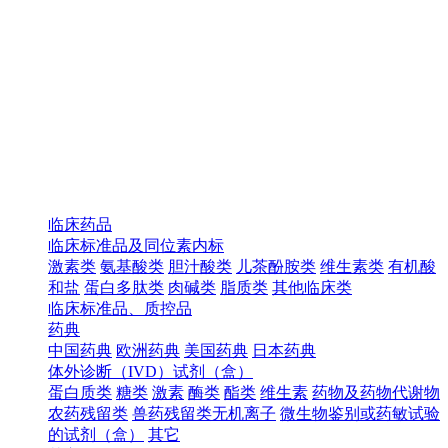
临床药品
临床标准品及同位素内标
激素类
氨基酸类
胆汁酸类
儿茶酚胺类
维生素类
有机酸
和盐
蛋白多肽类
肉碱类
脂质类
其他临床类
临床标准品、质控品
药典
中国药典
欧洲药典
美国药典
日本药典
体外诊断（IVD）试剂（盒）
蛋白质类
糖类
激素
酶类
酯类
维生素
药物及药物代谢物
农药残留类
兽药残留类无机离子
微生物鉴别或药敏试验
的试剂（盒）
其它