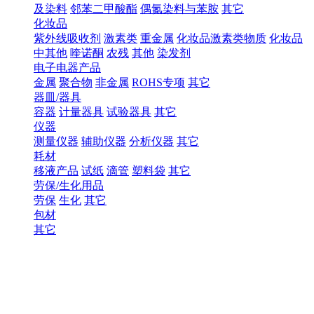
及染料
邻苯二甲酸酯
偶氮染料与苯胺
其它
化妆品
紫外线吸收剂
激素类
重金属
化妆品激素类物质
化妆品
中其他
喹诺酮
农残
其他
染发剂
电子电器产品
金属
聚合物
非金属
ROHS专项
其它
器皿/器具
容器
计量器具
试验器具
其它
仪器
测量仪器
辅助仪器
分析仪器
其它
耗材
移液产品
试纸
滴管
塑料袋
其它
劳保/生化用品
劳保
生化
其它
包材
其它