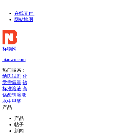
在线支付
|
网站地图
标物网
biaowu.com
热门搜索：
纳氏试剂
化
学需氧量
钴
标准溶液
高
锰酸钾溶液
水中甲醛
产品
产品
帖子
新闻