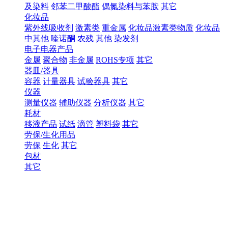
及染料
邻苯二甲酸酯
偶氮染料与苯胺
其它
化妆品
紫外线吸收剂
激素类
重金属
化妆品激素类物质
化妆品
中其他
喹诺酮
农残
其他
染发剂
电子电器产品
金属
聚合物
非金属
ROHS专项
其它
器皿/器具
容器
计量器具
试验器具
其它
仪器
测量仪器
辅助仪器
分析仪器
其它
耗材
移液产品
试纸
滴管
塑料袋
其它
劳保/生化用品
劳保
生化
其它
包材
其它