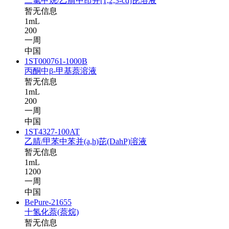
二氯甲烷/乙腈中茚并[1,2,3-cd]芘溶液
暂无信息
1mL
200
一周
中国
1ST000761-1000B
丙酮中β-甲基萘溶液
暂无信息
1mL
200
一周
中国
1ST4327-100AT
乙腈/甲苯中苯并(a,h)芘(DahP)溶液
暂无信息
1mL
1200
一周
中国
BePure-21655
十氢化萘(萘烷)
暂无信息