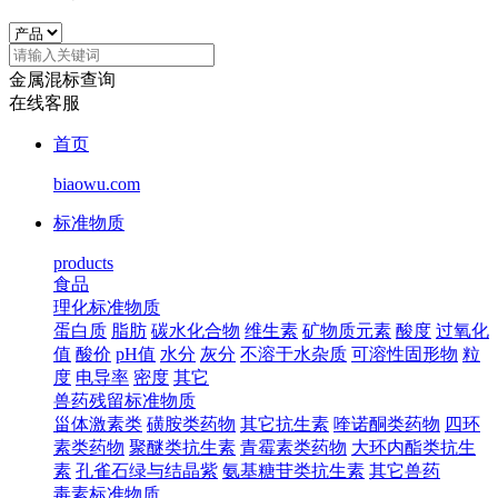
金属混标查询
在线客服
首页
biaowu.com
标准物质
products
食品
理化标准物质
蛋白质
脂肪
碳水化合物
维生素
矿物质元素
酸度
过氧化
值
酸价
pH值
水分
灰分
不溶于水杂质
可溶性固形物
粒
度
电导率
密度
其它
兽药残留标准物质
甾体激素类
磺胺类药物
其它抗生素
喹诺酮类药物
四环
素类药物
聚醚类抗生素
青霉素类药物
大环内酯类抗生
素
孔雀石绿与结晶紫
氨基糖苷类抗生素
其它兽药
毒素标准物质