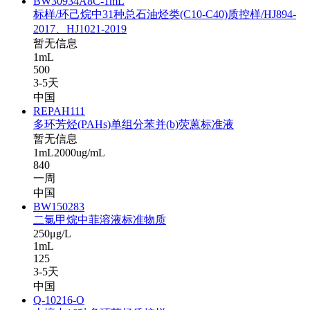
BW30934A8C-1mL
标样/环己烷中31种总石油烃类(C10-C40)质控样/HJ894-
2017、HJ1021-2019
暂无信息
1mL
500
3-5天
中国
REPAH111
多环芳烃(PAHs)单组分苯并(b)荧蒽标准液
暂无信息
1mL2000ug/mL
840
一周
中国
BW150283
二氯甲烷中菲溶液标准物质
250μg/L
1mL
125
3-5天
中国
Q-10216-O