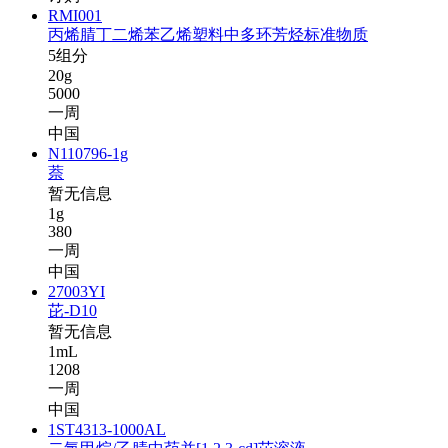
RMI001
丙烯腈丁二烯苯乙烯塑料中多环芳烃标准物质
5组分
20g
5000
一周
中国
N110796-1g
萘
暂无信息
1g
380
一周
中国
27003YI
芘-D10
暂无信息
1mL
1208
一周
中国
1ST4313-1000AL