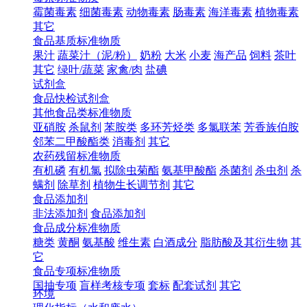
霉菌毒素
细菌毒素
动物毒素
肠毒素
海洋毒素
植物毒素
其它
食品基质标准物质
果汁
蔬菜汁（泥/粉）
奶粉
大米
小麦
海产品
饲料
茶叶
其它
绿叶/蔬菜
家禽/肉
盐碘
试剂盒
食品快检试剂盒
其他食品类标准物质
亚硝胺
杀鼠剂
苯胺类
多环芳烃类
多氯联苯
芳香族伯胺
邻苯二甲酸酯类
消毒剂
其它
农药残留标准物质
有机磷
有机氯
拟除虫菊酯
氨基甲酸酯
杀菌剂
杀虫剂
杀
螨剂
除草剂
植物生长调节剂
其它
食品添加剂
非法添加剂
食品添加剂
食品成分标准物质
糖类
黄酮
氨基酸
维生素
白酒成分
脂肪酸及其衍生物
其
它
食品专项标准物质
国抽专项
盲样考核专项
套标
配套试剂
其它
环境