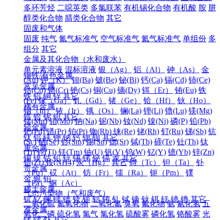
多环芳烃
二噁英类
多氯联苯
有机锡化合物
有机酸
胺
肼
醇类化合物
腈类化合物
其它
固废和气体
固废
纯气
氮气标准气
空气标准气
氦气标准气
单组份
多
组分
其它
金属及其化合物（水和废水）
单元素溶液
混标溶液
银（Ag）
铝（Al）
砷（As）
金
钢铁/有色金属
(Au)
钾（K）
钡(Ba)
铍(Be)
铋(Bi)
钙(Ca)
镉(Cd)
铈(Ce)
常见金属
钴(Co)
铬(Cr)
铯(Cs)
铜(Cu)
镝(Dy)
铒（Er）
铕(Eu)
铁
铁
铝
铜
锌
其它
(Fe)
镓（Ga）
钆（Gd）
锗（Ge）
铪（Hf）
钬（Ho）
稀有金属
铟（In）
铱（Ir）
锇（Os）
镧(La)
锂(Li)
镥(Lu)
镁(Mg)
锆
铪
铌
钽
其它
锰(Mn)
钼(Mo)
钠(Na)
铌(Nb)
钕(Nd)
镍(Ni)
磷(P)
铅(Pb)
轻金属
钯(Pd)
镨(Pr)
铂(Pt)
铷(Rb)
铼(Re)
铑(Rh)
钌(Ru)
锑(Sb)
钪
钛
铝
镁
钾
钠
钙
锶
钡
其它
(Sc)
硒(Se)
钐(Sm)
锡(Sn)
锶(Sr)
铽(Tb)
碲(Te)
钍(Th)
钛
重金属
(Ti)
铊(Tl)
铥(Tm)
铀(U)
钒(V)
钨(W)
钇(Y)
镱(Yb)
锌(Zn)
铜
镍
钴
铅
锌
锡
锑
铋
镉
汞
其它
锆(Zr)
铵(NH4)
汞（Hg）
其它
锝（Tc）
钽（Ta）
钋
贵金属
（Po）
砹（At）
钫（Fr）
镭（Ra）
钷（Pm）
镤
金
银
铂
（Pa）
锕（Ac）
稀土金属
气态污染物（气和废气）
钪
钇
镧
铈
镨
钕
钷
钐
铕
钆
铽
镝
钬
铒
铥
镱
镥
其它
二氧化硫
氮氧化物
二氧化氮
臭氧
氟化物
氨
氰化氢
五
准金属
氧化二磷
硫化氢
氯气
氯化氢
硫酸雾
磷化氢
铬酸雾
光
锗
锑
钋
其它