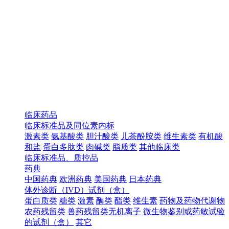
临床药品
临床标准品及同位素内标
激素类
氨基酸类
胆汁酸类
儿茶酚胺类
维生素类
有机酸
和盐
蛋白多肽类
肉碱类
脂质类
其他临床类
临床标准品、质控品
药典
中国药典
欧洲药典
美国药典
日本药典
体外诊断（IVD）试剂（盒）
蛋白质类
糖类
激素
酶类
酯类
维生素
药物及药物代谢物
农药残留类
兽药残留类无机离子
微生物鉴别或药敏试验
的试剂（盒）
其它