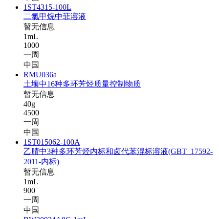
1ST4315-100L
二氯甲烷中菲溶液
暂无信息
1mL
1000
一周
中国
RMU036a
土壤中16种多环芳烃质量控制物质
暂无信息
40g
4500
一周
中国
1ST015062-100A
乙腈中3种多环芳烃内标和卤代苯混标溶液(GBT_17592-
2011-内标)
暂无信息
1mL
900
一周
中国