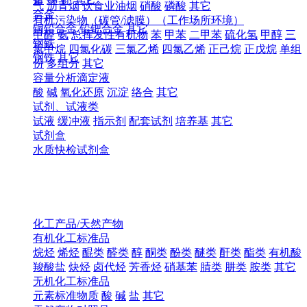
气
沥青烟
饮食业油烟
硝酸
磷酸
其它
合金
有机污染物（碳管/滤膜）（工作场所环境）
铜铅合金
铅钯合金
其它
甲醛
氨
总挥发性有机物
苯
甲苯
二甲苯
硫化氢
甲醇
三
钢铁
氯甲烷
四氯化碳
三氯乙烯
四氯乙烯
正己烷
正戊烷
单组
钢铁
其它
份
多组分
其它
容量分析滴定液
酸
碱
氧化还原
沉淀
络合
其它
试剂、试液类
试液
缓冲液
指示剂
配套试剂
培养基
其它
试剂盒
水质快检试剂盒
化工产品/天然产物
有机化工标准品
烷烃
烯烃
醌类
醛类
醇
酮类
酚类
醚类
酐类
酯类
有机酸
羧酸盐
炔烃
卤代烃
芳香烃
硝基苯
腈类
肼类
胺类
其它
无机化工标准品
元素标准物质
酸
碱
盐
其它