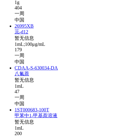
1g
404
一周
中国
26995XB
苝-d12
暂无信息
1mL;100μg/mL
179
一周
中国
CDAA-S-630034-DA
八氟萘
暂无信息
1mL
47
一周
中国
1ST000683-100T
甲苯中1-甲基萘溶液
暂无信息
1mL
200