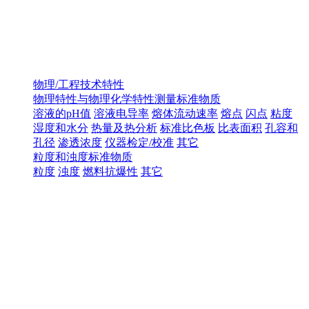
物理/工程技术特性
物理特性与物理化学特性测量标准物质
溶液的pH值
溶液电导率
熔体流动速率
熔点
闪点
粘度
湿度和水分
热量及热分析
标准比色板
比表面积
孔容和
孔径
渗透浓度
仪器检定/校准
其它
粒度和浊度标准物质
粒度
浊度
燃料抗爆性
其它