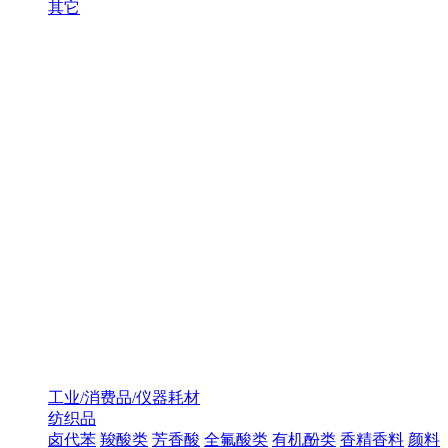
其它
工业/消费品/仪器耗材
纺织品
卤代苯
羧酸类
芳香酸
全氟酸类
有机酚类
香精香料
颜料