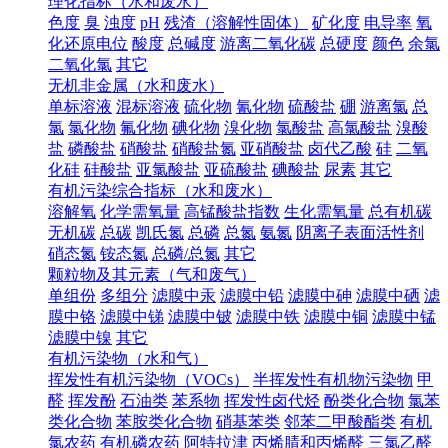
理化指标（水和废水）
色度
臭
浊度
pH
残渣（溶解性固体）
矿化度
电导率
氧
化还原电位
酸度
总碱度
游离二氧化碳
总硬度
颜色
余氯
二氧化氯
其它
无机非金属（水和废水）
单标溶液
混标溶液
硫化物
氰化物
硫酸盐
硼
游离氯
总
氯
氯化物
氟化物
碘化物
溴化物
氯酸盐
高氯酸盐
溴酸
盐
磷酸盐
硝酸盐
硝酸盐氮
亚硝酸盐
卤代乙酸
硅
二氧
化硅
硅酸盐
亚氯酸盐
亚硫酸盐
碘酸盐
尿素
其它
有机污染综合指标（水和废水）
溶解氧
化学需氧量
高锰酸盐指数
生化需氧量
总有机碳
无机碳
总碳
凯氏氮
总磷
总氮
氨氮
阴离子表面活性剂
硝态氮
铵态氮
总磷/总氮
其它
颗粒物及其元素（气和废气）
单组份
多组分
滤膜中汞
滤膜中铅
滤膜中砷
滤膜中硒
滤
膜中铬
滤膜中锑
滤膜中铍
滤膜中铁
滤膜中铜
滤膜中锰
滤膜中镍
其它
有机污染物（水和气）
挥发性有机污染物（VOCs）
半挥发性有机物污染物
甲
醛
挥发酚
石油类
苯系物
挥发性卤代烃
酚类化合物
氯苯
类化合物
苯胺类化合物
硝基苯类
邻苯二甲酸酯类
有机
氯农药
有机磷农药
阿特拉津
丙烯腈和丙烯醛
三氯乙醛