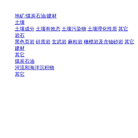
地矿/煤炭石油/建材
土壤
土壤成分
土壤有效态
土壤污染物
土壤理化性质
其它
岩石
黑色页岩
硅质岩
玄武岩
麻粒岩
橄榄岩及含铀砂岩
其它
建材
其它
煤炭石油
河流和海洋沉积物
其它