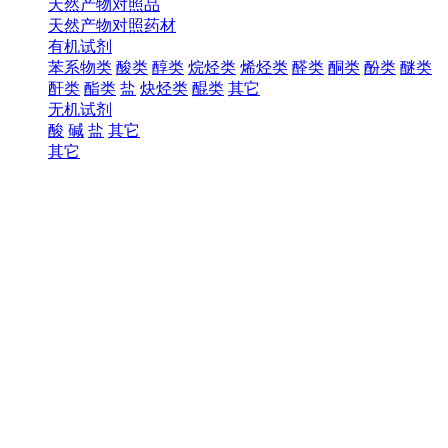
天然产物对照品
天然产物对照药材
有机试剂
苯系物类
酸类
醇类
烷烃类
烯烃类
醛类
酮类
酚类
醚类
酐类
酯类
盐
炔烃类
醌类
其它
无机试剂
酸
碱
盐
其它
其它