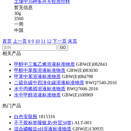
土壤中16种多环芳烃质控样
暂无信息
30g
3500
一周
中国
首页
上一页
8
9
10
11
12
下一页
末页
GO
相关产品
甲醇中三氯乙烯溶液标准物质
GBW(E)082843
甲醇中苯胺溶液标准物质
GBW(E)083030
甲苯中苯溶液标准物质
GBW(E)084798
二硫化碳中四溴化碳溶液标准物质
BWQ7540-2016
水中丙烯腈溶液标准物质
BWQ7606-2016
水中甲醇溶液标准物质
GBW(E)100969
热门产品
白色安瓿瓶
1815316
不干胶标签哑银龙(外贸3#签)
ALT-003
混合磷酸盐pH溶液标准物质
GBW(E)130935