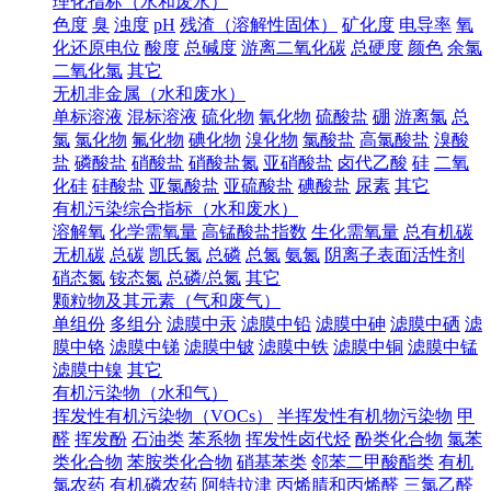
理化指标（水和废水）
色度
臭
浊度
pH
残渣（溶解性固体）
矿化度
电导率
氧
化还原电位
酸度
总碱度
游离二氧化碳
总硬度
颜色
余氯
二氧化氯
其它
无机非金属（水和废水）
单标溶液
混标溶液
硫化物
氰化物
硫酸盐
硼
游离氯
总
氯
氯化物
氟化物
碘化物
溴化物
氯酸盐
高氯酸盐
溴酸
盐
磷酸盐
硝酸盐
硝酸盐氮
亚硝酸盐
卤代乙酸
硅
二氧
化硅
硅酸盐
亚氯酸盐
亚硫酸盐
碘酸盐
尿素
其它
有机污染综合指标（水和废水）
溶解氧
化学需氧量
高锰酸盐指数
生化需氧量
总有机碳
无机碳
总碳
凯氏氮
总磷
总氮
氨氮
阴离子表面活性剂
硝态氮
铵态氮
总磷/总氮
其它
颗粒物及其元素（气和废气）
单组份
多组分
滤膜中汞
滤膜中铅
滤膜中砷
滤膜中硒
滤
膜中铬
滤膜中锑
滤膜中铍
滤膜中铁
滤膜中铜
滤膜中锰
滤膜中镍
其它
有机污染物（水和气）
挥发性有机污染物（VOCs）
半挥发性有机物污染物
甲
醛
挥发酚
石油类
苯系物
挥发性卤代烃
酚类化合物
氯苯
类化合物
苯胺类化合物
硝基苯类
邻苯二甲酸酯类
有机
氯农药
有机磷农药
阿特拉津
丙烯腈和丙烯醛
三氯乙醛