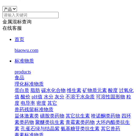
金属混标查询
在线客服
首页
biaowu.com
标准物质
products
食品
理化标准物质
蛋白质
脂肪
碳水化合物
维生素
矿物质元素
酸度
过氧化
值
酸价
pH值
水分
灰分
不溶于水杂质
可溶性固形物
粒
度
电导率
密度
其它
兽药残留标准物质
甾体激素类
磺胺类药物
其它抗生素
喹诺酮类药物
四环
素类药物
聚醚类抗生素
青霉素类药物
大环内酯类抗生
素
孔雀石绿与结晶紫
氨基糖苷类抗生素
其它兽药
毒素标准物质