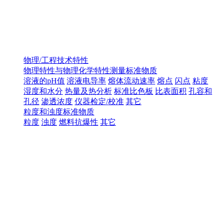
物理/工程技术特性
物理特性与物理化学特性测量标准物质
溶液的pH值
溶液电导率
熔体流动速率
熔点
闪点
粘度
湿度和水分
热量及热分析
标准比色板
比表面积
孔容和
孔径
渗透浓度
仪器检定/校准
其它
粒度和浊度标准物质
粒度
浊度
燃料抗爆性
其它