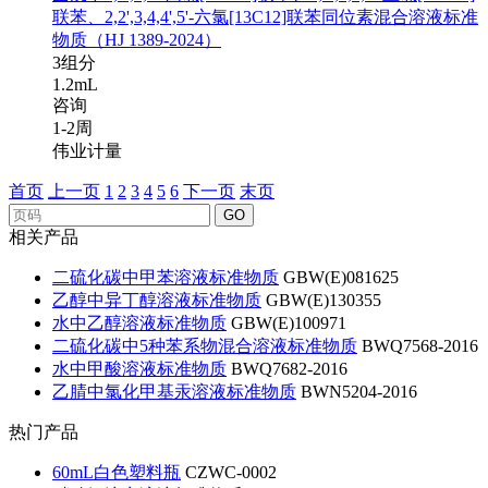
联苯、2,2',3,4,4',5'-六氯[13C12]联苯同位素混合溶液标准
物质（HJ 1389-2024）
3组分
1.2mL
咨询
1-2周
伟业计量
首页
上一页
1
2
3
4
5
6
下一页
末页
GO
相关产品
二硫化碳中甲苯溶液标准物质
GBW(E)081625
乙醇中异丁醇溶液标准物质
GBW(E)130355
水中乙醇溶液标准物质
GBW(E)100971
二硫化碳中5种苯系物混合溶液标准物质
BWQ7568-2016
水中甲酸溶液标准物质
BWQ7682-2016
乙腈中氯化甲基汞溶液标准物质
BWN5204-2016
热门产品
60mL白色塑料瓶
CZWC-0002