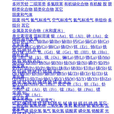
多环芳烃
二噁英类
多氯联苯
有机锡化合物
有机酸
胺
肼
醇类化合物
腈类化合物
其它
固废和气体
固废
纯气
氮气标准气
空气标准气
氦气标准气
单组份
多
组分
其它
金属及其化合物（水和废水）
单元素溶液
混标溶液
银（Ag）
铝（Al）
砷（As）
金
钢铁/有色金属
(Au)
钾（K）
钡(Ba)
铍(Be)
铋(Bi)
钙(Ca)
镉(Cd)
铈(Ce)
常见金属
钴(Co)
铬(Cr)
铯(Cs)
铜(Cu)
镝(Dy)
铒（Er）
铕(Eu)
铁
铁
铝
铜
锌
其它
(Fe)
镓（Ga）
钆（Gd）
锗（Ge）
铪（Hf）
钬（Ho）
稀有金属
铟（In）
铱（Ir）
锇（Os）
镧(La)
锂(Li)
镥(Lu)
镁(Mg)
锆
铪
铌
钽
其它
锰(Mn)
钼(Mo)
钠(Na)
铌(Nb)
钕(Nd)
镍(Ni)
磷(P)
铅(Pb)
轻金属
钯(Pd)
镨(Pr)
铂(Pt)
铷(Rb)
铼(Re)
铑(Rh)
钌(Ru)
锑(Sb)
钪
钛
铝
镁
钾
钠
钙
锶
钡
其它
(Sc)
硒(Se)
钐(Sm)
锡(Sn)
锶(Sr)
铽(Tb)
碲(Te)
钍(Th)
钛
重金属
(Ti)
铊(Tl)
铥(Tm)
铀(U)
钒(V)
钨(W)
钇(Y)
镱(Yb)
锌(Zn)
铜
镍
钴
铅
锌
锡
锑
铋
镉
汞
其它
锆(Zr)
铵(NH4)
汞（Hg）
其它
锝（Tc）
钽（Ta）
钋
贵金属
（Po）
砹（At）
钫（Fr）
镭（Ra）
钷（Pm）
镤
金
银
铂
（Pa）
锕（Ac）
稀土金属
气态污染物（气和废气）
钪
钇
镧
铈
镨
钕
钷
钐
铕
钆
铽
镝
钬
铒
铥
镱
镥
其它
二氧化硫
氮氧化物
二氧化氮
臭氧
氟化物
氨
氰化氢
五
准金属
氧化二磷
硫化氢
氯气
氯化氢
硫酸雾
磷化氢
铬酸雾
光
锗
锑
钋
其它