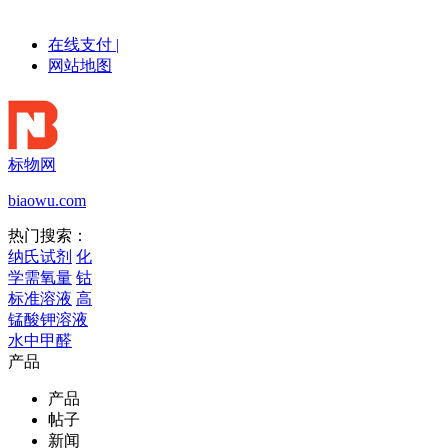
在线支付
|
网站地图
标物网
biaowu.com
热门搜索：
纳氏试剂
化
学需氧量
钴
标准溶液
高
锰酸钾溶液
水中甲醛
产品
产品
帖子
新闻