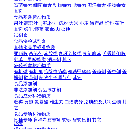
霉菌毒素
细菌毒素
动物毒素
肠毒素
海洋毒素
植物毒素
其它
食品基质标准物质
果汁
蔬菜汁（泥/粉）
奶粉
大米
小麦
海产品
饲料
茶叶
其它
绿叶/蔬菜
家禽/肉
盐碘
试剂盒
食品快检试剂盒
其他食品类标准物质
亚硝胺
杀鼠剂
苯胺类
多环芳烃类
多氯联苯
芳香族伯胺
邻苯二甲酸酯类
消毒剂
其它
农药残留标准物质
有机磷
有机氯
拟除虫菊酯
氨基甲酸酯
杀菌剂
杀虫剂
杀
螨剂
除草剂
植物生长调节剂
其它
食品添加剂
非法添加剂
食品添加剂
食品成分标准物质
糖类
黄酮
氨基酸
维生素
白酒成分
脂肪酸及其衍生物
其
它
食品专项标准物质
国抽专项
盲样考核专项
套标
配套试剂
其它
环境