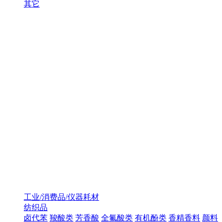
其它
工业/消费品/仪器耗材
纺织品
卤代苯
羧酸类
芳香酸
全氟酸类
有机酚类
香精香料
颜料