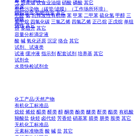
气
沥青烟
饮食业油烟
硝酸
磷酸
其它
合金
有机污染物（碳管/滤膜）（工作场所环境）
铜铅合金
铅钯合金
其它
甲醛
氨
总挥发性有机物
苯
甲苯
二甲苯
硫化氢
甲醇
三
钢铁
氯甲烷
四氯化碳
三氯乙烯
四氯乙烯
正己烷
正戊烷
单组
钢铁
其它
份
多组分
其它
容量分析滴定液
酸
碱
氧化还原
沉淀
络合
其它
试剂、试液类
试液
缓冲液
指示剂
配套试剂
培养基
其它
试剂盒
水质快检试剂盒
化工产品/天然产物
有机化工标准品
烷烃
烯烃
醌类
醛类
醇
酮类
酚类
醚类
酐类
酯类
有机酸
羧酸盐
炔烃
卤代烃
芳香烃
硝基苯
腈类
肼类
胺类
其它
无机化工标准品
元素标准物质
酸
碱
盐
其它