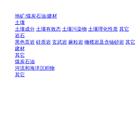
地矿/煤炭石油/建材
土壤
土壤成分
土壤有效态
土壤污染物
土壤理化性质
其它
岩石
黑色页岩
硅质岩
玄武岩
麻粒岩
橄榄岩及含铀砂岩
其它
建材
其它
煤炭石油
河流和海洋沉积物
其它