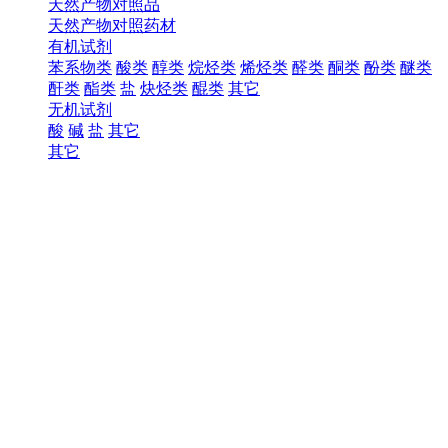
天然产物对照品
天然产物对照药材
有机试剂
苯系物类
酸类
醇类
烷烃类
烯烃类
醛类
酮类
酚类
醚类
酐类
酯类
盐
炔烃类
醌类
其它
无机试剂
酸
碱
盐
其它
其它