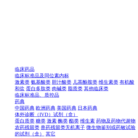
临床药品
临床标准品及同位素内标
激素类
氨基酸类
胆汁酸类
儿茶酚胺类
维生素类
有机酸
和盐
蛋白多肽类
肉碱类
脂质类
其他临床类
临床标准品、质控品
药典
中国药典
欧洲药典
美国药典
日本药典
体外诊断（IVD）试剂（盒）
蛋白质类
糖类
激素
酶类
酯类
维生素
药物及药物代谢物
农药残留类
兽药残留类无机离子
微生物鉴别或药敏试验
的试剂（盒）
其它