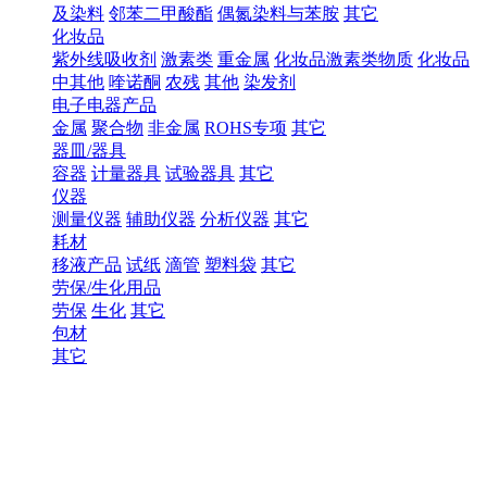
及染料
邻苯二甲酸酯
偶氮染料与苯胺
其它
化妆品
紫外线吸收剂
激素类
重金属
化妆品激素类物质
化妆品
中其他
喹诺酮
农残
其他
染发剂
电子电器产品
金属
聚合物
非金属
ROHS专项
其它
器皿/器具
容器
计量器具
试验器具
其它
仪器
测量仪器
辅助仪器
分析仪器
其它
耗材
移液产品
试纸
滴管
塑料袋
其它
劳保/生化用品
劳保
生化
其它
包材
其它