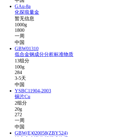
中国
GAu-8a
化探痕量金
暂无信息
1000g
1800
一周
中国
GBW01310
低合金钢成分分析标准物质
13组分
100g
284
3-5天
中国
YSBC11904-2003
铜片Cu
2组分
20g
272
一周
中国
GBW(E)020058(ZBY524)