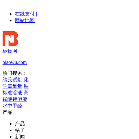
在线支付
|
网站地图
标物网
biaowu.com
热门搜索：
纳氏试剂
化
学需氧量
钴
标准溶液
高
锰酸钾溶液
水中甲醛
产品
产品
帖子
新闻