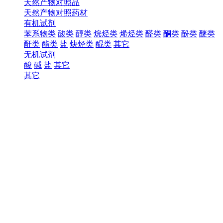
天然产物对照品
天然产物对照药材
有机试剂
苯系物类
酸类
醇类
烷烃类
烯烃类
醛类
酮类
酚类
醚类
酐类
酯类
盐
炔烃类
醌类
其它
无机试剂
酸
碱
盐
其它
其它