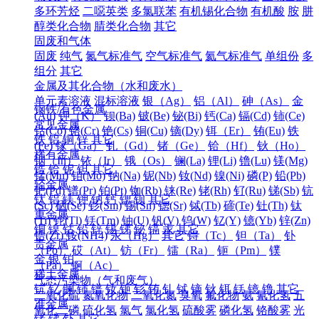
多环芳烃
二噁英类
多氯联苯
有机锡化合物
有机酸
胺
肼
醇类化合物
腈类化合物
其它
固废和气体
固废
纯气
氮气标准气
空气标准气
氦气标准气
单组份
多
组分
其它
金属及其化合物（水和废水）
单元素溶液
混标溶液
银（Ag）
铝（Al）
砷（As）
金
钢铁/有色金属
(Au)
钾（K）
钡(Ba)
铍(Be)
铋(Bi)
钙(Ca)
镉(Cd)
铈(Ce)
常见金属
钴(Co)
铬(Cr)
铯(Cs)
铜(Cu)
镝(Dy)
铒（Er）
铕(Eu)
铁
铁
铝
铜
锌
其它
(Fe)
镓（Ga）
钆（Gd）
锗（Ge）
铪（Hf）
钬（Ho）
稀有金属
铟（In）
铱（Ir）
锇（Os）
镧(La)
锂(Li)
镥(Lu)
镁(Mg)
锆
铪
铌
钽
其它
锰(Mn)
钼(Mo)
钠(Na)
铌(Nb)
钕(Nd)
镍(Ni)
磷(P)
铅(Pb)
轻金属
钯(Pd)
镨(Pr)
铂(Pt)
铷(Rb)
铼(Re)
铑(Rh)
钌(Ru)
锑(Sb)
钪
钛
铝
镁
钾
钠
钙
锶
钡
其它
(Sc)
硒(Se)
钐(Sm)
锡(Sn)
锶(Sr)
铽(Tb)
碲(Te)
钍(Th)
钛
重金属
(Ti)
铊(Tl)
铥(Tm)
铀(U)
钒(V)
钨(W)
钇(Y)
镱(Yb)
锌(Zn)
铜
镍
钴
铅
锌
锡
锑
铋
镉
汞
其它
锆(Zr)
铵(NH4)
汞（Hg）
其它
锝（Tc）
钽（Ta）
钋
贵金属
（Po）
砹（At）
钫（Fr）
镭（Ra）
钷（Pm）
镤
金
银
铂
（Pa）
锕（Ac）
稀土金属
气态污染物（气和废气）
钪
钇
镧
铈
镨
钕
钷
钐
铕
钆
铽
镝
钬
铒
铥
镱
镥
其它
二氧化硫
氮氧化物
二氧化氮
臭氧
氟化物
氨
氰化氢
五
准金属
氧化二磷
硫化氢
氯气
氯化氢
硫酸雾
磷化氢
铬酸雾
光
锗
锑
钋
其它