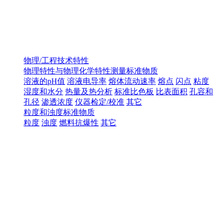
物理/工程技术特性
物理特性与物理化学特性测量标准物质
溶液的pH值
溶液电导率
熔体流动速率
熔点
闪点
粘度
湿度和水分
热量及热分析
标准比色板
比表面积
孔容和
孔径
渗透浓度
仪器检定/校准
其它
粒度和浊度标准物质
粒度
浊度
燃料抗爆性
其它