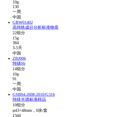
10g
130
一周
中国
GBW01402
高纯铁成分分析标准物质
22组分
15g
384
3-5天
中国
ZBJ006
纯锑Sb
14组分
10g
91
一周
中国
GSB04-2608-2010/G316
纯镁光谱标准样品
10组分
φ43×48mm，6块/套
1560