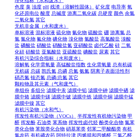
理化指标（水和废水）
色度
臭
浊度
pH
残渣（溶解性固体）
矿化度
电导率
氧
化还原电位
酸度
总碱度
游离二氧化碳
总硬度
颜色
余氯
二氧化氯
其它
无机非金属（水和废水）
单标溶液
混标溶液
硫化物
氰化物
硫酸盐
硼
游离氯
总
氯
氯化物
氟化物
碘化物
溴化物
氯酸盐
高氯酸盐
溴酸
盐
磷酸盐
硝酸盐
硝酸盐氮
亚硝酸盐
卤代乙酸
硅
二氧
化硅
硅酸盐
亚氯酸盐
亚硫酸盐
碘酸盐
尿素
其它
有机污染综合指标（水和废水）
溶解氧
化学需氧量
高锰酸盐指数
生化需氧量
总有机碳
无机碳
总碳
凯氏氮
总磷
总氮
氨氮
阴离子表面活性剂
硝态氮
铵态氮
总磷/总氮
其它
颗粒物及其元素（气和废气）
单组份
多组分
滤膜中汞
滤膜中铅
滤膜中砷
滤膜中硒
滤
膜中铬
滤膜中锑
滤膜中铍
滤膜中铁
滤膜中铜
滤膜中锰
滤膜中镍
其它
有机污染物（水和气）
挥发性有机污染物（VOCs）
半挥发性有机物污染物
甲
醛
挥发酚
石油类
苯系物
挥发性卤代烃
酚类化合物
氯苯
类化合物
苯胺类化合物
硝基苯类
邻苯二甲酸酯类
有机
氯农药
有机磷农药
阿特拉津
丙烯腈和丙烯醛
三氯乙醛