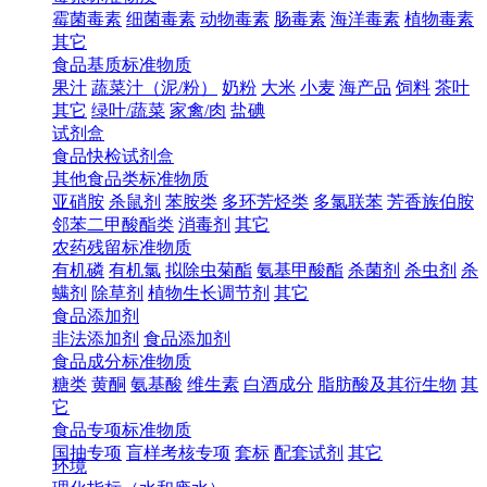
霉菌毒素
细菌毒素
动物毒素
肠毒素
海洋毒素
植物毒素
其它
食品基质标准物质
果汁
蔬菜汁（泥/粉）
奶粉
大米
小麦
海产品
饲料
茶叶
其它
绿叶/蔬菜
家禽/肉
盐碘
试剂盒
食品快检试剂盒
其他食品类标准物质
亚硝胺
杀鼠剂
苯胺类
多环芳烃类
多氯联苯
芳香族伯胺
邻苯二甲酸酯类
消毒剂
其它
农药残留标准物质
有机磷
有机氯
拟除虫菊酯
氨基甲酸酯
杀菌剂
杀虫剂
杀
螨剂
除草剂
植物生长调节剂
其它
食品添加剂
非法添加剂
食品添加剂
食品成分标准物质
糖类
黄酮
氨基酸
维生素
白酒成分
脂肪酸及其衍生物
其
它
食品专项标准物质
国抽专项
盲样考核专项
套标
配套试剂
其它
环境