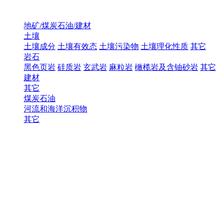
地矿/煤炭石油/建材
土壤
土壤成分
土壤有效态
土壤污染物
土壤理化性质
其它
岩石
黑色页岩
硅质岩
玄武岩
麻粒岩
橄榄岩及含铀砂岩
其它
建材
其它
煤炭石油
河流和海洋沉积物
其它