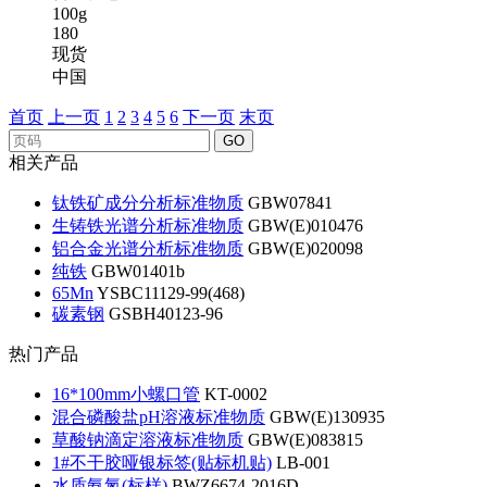
100g
180
现货
中国
首页
上一页
1
2
3
4
5
6
下一页
末页
GO
相关产品
钛铁矿成分分析标准物质
GBW07841
生铸铁光谱分析标准物质
GBW(E)010476
铝合金光谱分析标准物质
GBW(E)020098
纯铁
GBW01401b
65Mn
YSBC11129-99(468)
碳素钢
GSBH40123-96
热门产品
16*100mm小螺口管
KT-0002
混合磷酸盐pH溶液标准物质
GBW(E)130935
草酸钠滴定溶液标准物质
GBW(E)083815
1#不干胶哑银标签(贴标机贴)
LB-001
水质氨氮(标样)
BWZ6674-2016D