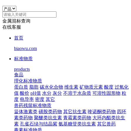
金属混标查询
在线客服
首页
biaowu.com
标准物质
products
食品
理化标准物质
蛋白质
脂肪
碳水化合物
维生素
矿物质元素
酸度
过氧化
值
酸价
pH值
水分
灰分
不溶于水杂质
可溶性固形物
粒
度
电导率
密度
其它
兽药残留标准物质
甾体激素类
磺胺类药物
其它抗生素
喹诺酮类药物
四环
素类药物
聚醚类抗生素
青霉素类药物
大环内酯类抗生
素
孔雀石绿与结晶紫
氨基糖苷类抗生素
其它兽药
毒素标准物质