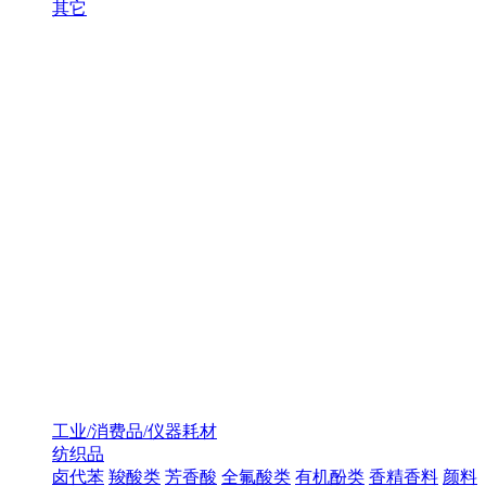
其它
工业/消费品/仪器耗材
纺织品
卤代苯
羧酸类
芳香酸
全氟酸类
有机酚类
香精香料
颜料