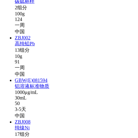
碳硫标样
2组分
100g
124
一周
中国
ZBJ002
高纯铅Pb
13组分
10g
91
一周
中国
GBW(E)081594
铝溶液标准物质
1000μg/mL
30mL
50
3-5天
中国
ZBJ008
纯镍Ni
17组分