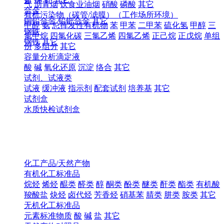
气
沥青烟
饮食业油烟
硝酸
磷酸
其它
合金
有机污染物（碳管/滤膜）（工作场所环境）
铜铅合金
铅钯合金
其它
甲醛
氨
总挥发性有机物
苯
甲苯
二甲苯
硫化氢
甲醇
三
钢铁
氯甲烷
四氯化碳
三氯乙烯
四氯乙烯
正己烷
正戊烷
单组
钢铁
其它
份
多组分
其它
容量分析滴定液
酸
碱
氧化还原
沉淀
络合
其它
试剂、试液类
试液
缓冲液
指示剂
配套试剂
培养基
其它
试剂盒
水质快检试剂盒
化工产品/天然产物
有机化工标准品
烷烃
烯烃
醌类
醛类
醇
酮类
酚类
醚类
酐类
酯类
有机酸
羧酸盐
炔烃
卤代烃
芳香烃
硝基苯
腈类
肼类
胺类
其它
无机化工标准品
元素标准物质
酸
碱
盐
其它