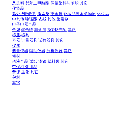
及染料
邻苯二甲酸酯
偶氮染料与苯胺
其它
化妆品
紫外线吸收剂
激素类
重金属
化妆品激素类物质
化妆品
中其他
喹诺酮
农残
其他
染发剂
电子电器产品
金属
聚合物
非金属
ROHS专项
其它
器皿/器具
容器
计量器具
试验器具
其它
仪器
测量仪器
辅助仪器
分析仪器
其它
耗材
移液产品
试纸
滴管
塑料袋
其它
劳保/生化用品
劳保
生化
其它
包材
其它