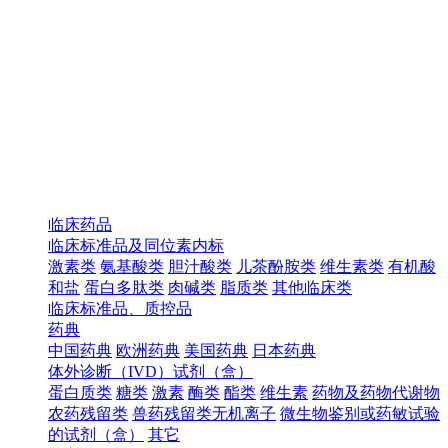
临床药品
临床标准品及同位素内标
激素类
氨基酸类
胆汁酸类
儿茶酚胺类
维生素类
有机酸
和盐
蛋白多肽类
肉碱类
脂质类
其他临床类
临床标准品、质控品
药典
中国药典
欧洲药典
美国药典
日本药典
体外诊断（IVD）试剂（盒）
蛋白质类
糖类
激素
酶类
酯类
维生素
药物及药物代谢物
农药残留类
兽药残留类无机离子
微生物鉴别或药敏试验
的试剂（盒）
其它