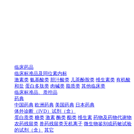
临床药品
临床标准品及同位素内标
激素类
氨基酸类
胆汁酸类
儿茶酚胺类
维生素类
有机酸
和盐
蛋白多肽类
肉碱类
脂质类
其他临床类
临床标准品、质控品
药典
中国药典
欧洲药典
美国药典
日本药典
体外诊断（IVD）试剂（盒）
蛋白质类
糖类
激素
酶类
酯类
维生素
药物及药物代谢物
农药残留类
兽药残留类无机离子
微生物鉴别或药敏试验
的试剂（盒）
其它