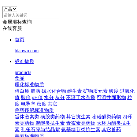
金属混标查询
在线客服
首页
biaowu.com
标准物质
products
食品
理化标准物质
蛋白质
脂肪
碳水化合物
维生素
矿物质元素
酸度
过氧化
值
酸价
pH值
水分
灰分
不溶于水杂质
可溶性固形物
粒
度
电导率
密度
其它
兽药残留标准物质
甾体激素类
磺胺类药物
其它抗生素
喹诺酮类药物
四环
素类药物
聚醚类抗生素
青霉素类药物
大环内酯类抗生
素
孔雀石绿与结晶紫
氨基糖苷类抗生素
其它兽药
毒素标准物质