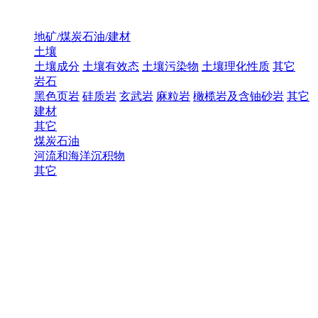
地矿/煤炭石油/建材
土壤
土壤成分
土壤有效态
土壤污染物
土壤理化性质
其它
岩石
黑色页岩
硅质岩
玄武岩
麻粒岩
橄榄岩及含铀砂岩
其它
建材
其它
煤炭石油
河流和海洋沉积物
其它