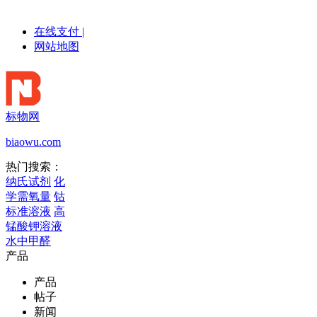
在线支付
|
网站地图
标物网
biaowu.com
热门搜索：
纳氏试剂
化
学需氧量
钴
标准溶液
高
锰酸钾溶液
水中甲醛
产品
产品
帖子
新闻