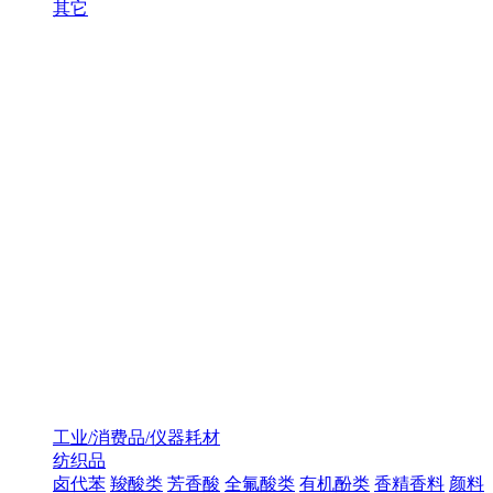
其它
工业/消费品/仪器耗材
纺织品
卤代苯
羧酸类
芳香酸
全氟酸类
有机酚类
香精香料
颜料