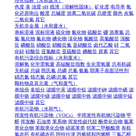
理化指标（水和废水）
色度
臭
浊度
pH
残渣（溶解性固体）
矿化度
电导率
氧
化还原电位
酸度
总碱度
游离二氧化碳
总硬度
颜色
余氯
二氧化氯
其它
无机非金属（水和废水）
单标溶液
混标溶液
硫化物
氰化物
硫酸盐
硼
游离氯
总
氯
氯化物
氟化物
碘化物
溴化物
氯酸盐
高氯酸盐
溴酸
盐
磷酸盐
硝酸盐
硝酸盐氮
亚硝酸盐
卤代乙酸
硅
二氧
化硅
硅酸盐
亚氯酸盐
亚硫酸盐
碘酸盐
尿素
其它
有机污染综合指标（水和废水）
溶解氧
化学需氧量
高锰酸盐指数
生化需氧量
总有机碳
无机碳
总碳
凯氏氮
总磷
总氮
氨氮
阴离子表面活性剂
硝态氮
铵态氮
总磷/总氮
其它
颗粒物及其元素（气和废气）
单组份
多组分
滤膜中汞
滤膜中铅
滤膜中砷
滤膜中硒
滤
膜中铬
滤膜中锑
滤膜中铍
滤膜中铁
滤膜中铜
滤膜中锰
滤膜中镍
其它
有机污染物（水和气）
挥发性有机污染物（VOCs）
半挥发性有机物污染物
甲
醛
挥发酚
石油类
苯系物
挥发性卤代烃
酚类化合物
氯苯
类化合物
苯胺类化合物
硝基苯类
邻苯二甲酸酯类
有机
氯农药
有机磷农药
阿特拉津
丙烯腈和丙烯醛
三氯乙醛