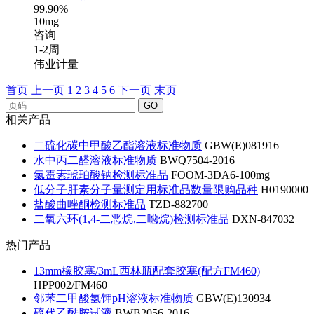
99.90%
10mg
咨询
1-2周
伟业计量
首页
上一页
1
2
3
4
5
6
下一页
末页
GO
相关产品
二硫化碳中甲酸乙酯溶液标准物质
GBW(E)081916
水中丙二醛溶液标准物质
BWQ7504-2016
氯霉素琥珀酸钠检测标准品
FOOM-3DA6-100mg
低分子肝素分子量测定用标准品数量限购品种
H0190000
盐酸曲唑酮检测标准品
TZD-882700
二氧六环(1,4-二恶烷,二噁烷)检测标准品
DXN-847032
热门产品
13mm橡胶塞/3mL西林瓶配套胶塞(配方FM460)
HPP002/FM460
邻苯二甲酸氢钾pH溶液标准物质
GBW(E)130934
硫代乙酰胺试液
BWB2056-2016