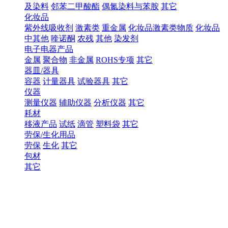
及染料
邻苯二甲酸酯
偶氮染料与苯胺
其它
化妆品
紫外线吸收剂
激素类
重金属
化妆品激素类物质
化妆品
中其他
喹诺酮
农残
其他
染发剂
电子电器产品
金属
聚合物
非金属
ROHS专项
其它
器皿/器具
容器
计量器具
试验器具
其它
仪器
测量仪器
辅助仪器
分析仪器
其它
耗材
移液产品
试纸
滴管
塑料袋
其它
劳保/生化用品
劳保
生化
其它
包材
其它