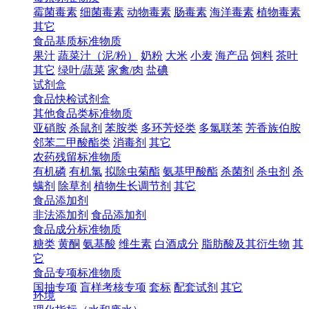
霉菌毒素
细菌毒素
动物毒素
肠毒素
海洋毒素
植物毒素
其它
食品基质标准物质
果汁
蔬菜汁（泥/粉）
奶粉
大米
小麦
海产品
饲料
茶叶
其它
绿叶/蔬菜
家禽/肉
盐碘
试剂盒
食品快检试剂盒
其他食品类标准物质
亚硝胺
杀鼠剂
苯胺类
多环芳烃类
多氯联苯
芳香族伯胺
邻苯二甲酸酯类
消毒剂
其它
农药残留标准物质
有机磷
有机氯
拟除虫菊酯
氨基甲酸酯
杀菌剂
杀虫剂
杀
螨剂
除草剂
植物生长调节剂
其它
食品添加剂
非法添加剂
食品添加剂
食品成分标准物质
糖类
黄酮
氨基酸
维生素
白酒成分
脂肪酸及其衍生物
其
它
食品专项标准物质
国抽专项
盲样考核专项
套标
配套试剂
其它
环境