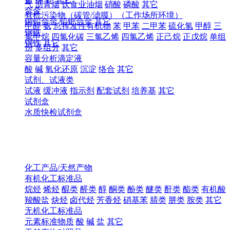
气
沥青烟
饮食业油烟
硝酸
磷酸
其它
合金
有机污染物（碳管/滤膜）（工作场所环境）
铜铅合金
铅钯合金
其它
甲醛
氨
总挥发性有机物
苯
甲苯
二甲苯
硫化氢
甲醇
三
钢铁
氯甲烷
四氯化碳
三氯乙烯
四氯乙烯
正己烷
正戊烷
单组
钢铁
其它
份
多组分
其它
容量分析滴定液
酸
碱
氧化还原
沉淀
络合
其它
试剂、试液类
试液
缓冲液
指示剂
配套试剂
培养基
其它
试剂盒
水质快检试剂盒
化工产品/天然产物
有机化工标准品
烷烃
烯烃
醌类
醛类
醇
酮类
酚类
醚类
酐类
酯类
有机酸
羧酸盐
炔烃
卤代烃
芳香烃
硝基苯
腈类
肼类
胺类
其它
无机化工标准品
元素标准物质
酸
碱
盐
其它