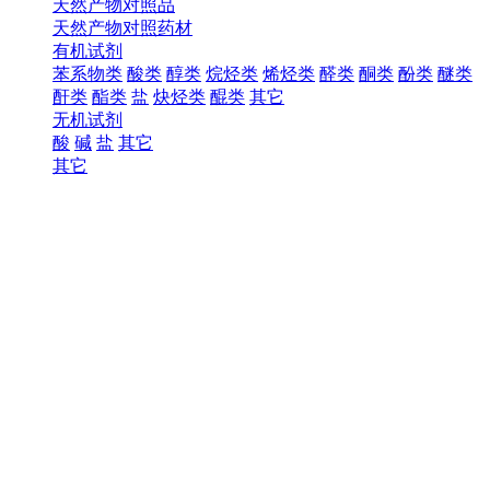
天然产物对照品
天然产物对照药材
有机试剂
苯系物类
酸类
醇类
烷烃类
烯烃类
醛类
酮类
酚类
醚类
酐类
酯类
盐
炔烃类
醌类
其它
无机试剂
酸
碱
盐
其它
其它