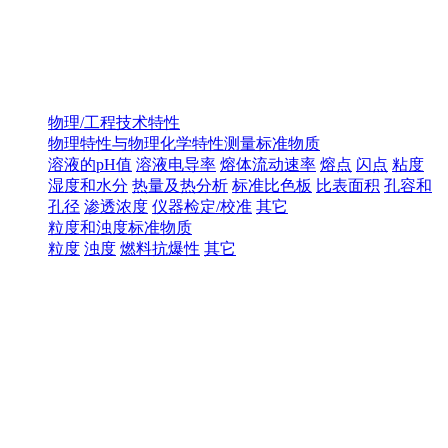
物理/工程技术特性
物理特性与物理化学特性测量标准物质
溶液的pH值
溶液电导率
熔体流动速率
熔点
闪点
粘度
湿度和水分
热量及热分析
标准比色板
比表面积
孔容和
孔径
渗透浓度
仪器检定/校准
其它
粒度和浊度标准物质
粒度
浊度
燃料抗爆性
其它