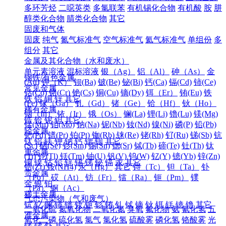
多环芳烃
二噁英类
多氯联苯
有机锡化合物
有机酸
胺
肼
醇类化合物
腈类化合物
其它
固废和气体
固废
纯气
氮气标准气
空气标准气
氦气标准气
单组份
多
组分
其它
金属及其化合物（水和废水）
单元素溶液
混标溶液
银（Ag）
铝（Al）
砷（As）
金
钢铁/有色金属
(Au)
钾（K）
钡(Ba)
铍(Be)
铋(Bi)
钙(Ca)
镉(Cd)
铈(Ce)
常见金属
钴(Co)
铬(Cr)
铯(Cs)
铜(Cu)
镝(Dy)
铒（Er）
铕(Eu)
铁
铁
铝
铜
锌
其它
(Fe)
镓（Ga）
钆（Gd）
锗（Ge）
铪（Hf）
钬（Ho）
稀有金属
铟（In）
铱（Ir）
锇（Os）
镧(La)
锂(Li)
镥(Lu)
镁(Mg)
锆
铪
铌
钽
其它
锰(Mn)
钼(Mo)
钠(Na)
铌(Nb)
钕(Nd)
镍(Ni)
磷(P)
铅(Pb)
轻金属
钯(Pd)
镨(Pr)
铂(Pt)
铷(Rb)
铼(Re)
铑(Rh)
钌(Ru)
锑(Sb)
钪
钛
铝
镁
钾
钠
钙
锶
钡
其它
(Sc)
硒(Se)
钐(Sm)
锡(Sn)
锶(Sr)
铽(Tb)
碲(Te)
钍(Th)
钛
重金属
(Ti)
铊(Tl)
铥(Tm)
铀(U)
钒(V)
钨(W)
钇(Y)
镱(Yb)
锌(Zn)
铜
镍
钴
铅
锌
锡
锑
铋
镉
汞
其它
锆(Zr)
铵(NH4)
汞（Hg）
其它
锝（Tc）
钽（Ta）
钋
贵金属
（Po）
砹（At）
钫（Fr）
镭（Ra）
钷（Pm）
镤
金
银
铂
（Pa）
锕（Ac）
稀土金属
气态污染物（气和废气）
钪
钇
镧
铈
镨
钕
钷
钐
铕
钆
铽
镝
钬
铒
铥
镱
镥
其它
二氧化硫
氮氧化物
二氧化氮
臭氧
氟化物
氨
氰化氢
五
准金属
氧化二磷
硫化氢
氯气
氯化氢
硫酸雾
磷化氢
铬酸雾
光
锗
锑
钋
其它