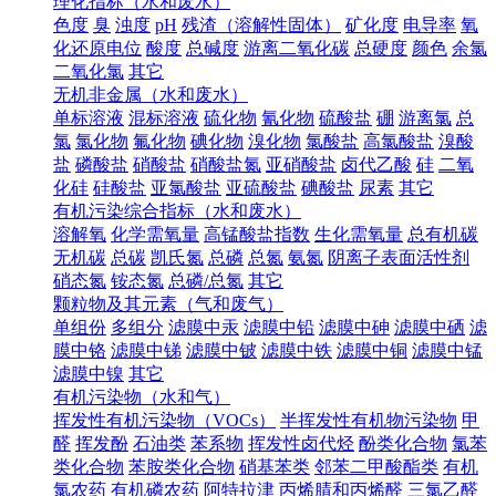
理化指标（水和废水）
色度
臭
浊度
pH
残渣（溶解性固体）
矿化度
电导率
氧
化还原电位
酸度
总碱度
游离二氧化碳
总硬度
颜色
余氯
二氧化氯
其它
无机非金属（水和废水）
单标溶液
混标溶液
硫化物
氰化物
硫酸盐
硼
游离氯
总
氯
氯化物
氟化物
碘化物
溴化物
氯酸盐
高氯酸盐
溴酸
盐
磷酸盐
硝酸盐
硝酸盐氮
亚硝酸盐
卤代乙酸
硅
二氧
化硅
硅酸盐
亚氯酸盐
亚硫酸盐
碘酸盐
尿素
其它
有机污染综合指标（水和废水）
溶解氧
化学需氧量
高锰酸盐指数
生化需氧量
总有机碳
无机碳
总碳
凯氏氮
总磷
总氮
氨氮
阴离子表面活性剂
硝态氮
铵态氮
总磷/总氮
其它
颗粒物及其元素（气和废气）
单组份
多组分
滤膜中汞
滤膜中铅
滤膜中砷
滤膜中硒
滤
膜中铬
滤膜中锑
滤膜中铍
滤膜中铁
滤膜中铜
滤膜中锰
滤膜中镍
其它
有机污染物（水和气）
挥发性有机污染物（VOCs）
半挥发性有机物污染物
甲
醛
挥发酚
石油类
苯系物
挥发性卤代烃
酚类化合物
氯苯
类化合物
苯胺类化合物
硝基苯类
邻苯二甲酸酯类
有机
氯农药
有机磷农药
阿特拉津
丙烯腈和丙烯醛
三氯乙醛