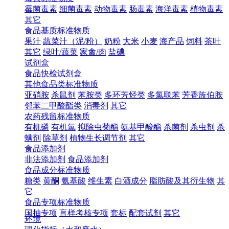
霉菌毒素
细菌毒素
动物毒素
肠毒素
海洋毒素
植物毒素
其它
食品基质标准物质
果汁
蔬菜汁（泥/粉）
奶粉
大米
小麦
海产品
饲料
茶叶
其它
绿叶/蔬菜
家禽/肉
盐碘
试剂盒
食品快检试剂盒
其他食品类标准物质
亚硝胺
杀鼠剂
苯胺类
多环芳烃类
多氯联苯
芳香族伯胺
邻苯二甲酸酯类
消毒剂
其它
农药残留标准物质
有机磷
有机氯
拟除虫菊酯
氨基甲酸酯
杀菌剂
杀虫剂
杀
螨剂
除草剂
植物生长调节剂
其它
食品添加剂
非法添加剂
食品添加剂
食品成分标准物质
糖类
黄酮
氨基酸
维生素
白酒成分
脂肪酸及其衍生物
其
它
食品专项标准物质
国抽专项
盲样考核专项
套标
配套试剂
其它
环境