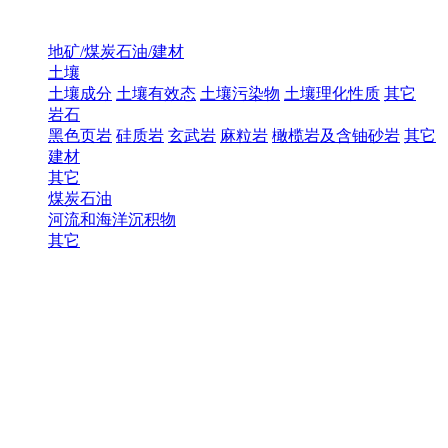
地矿/煤炭石油/建材
土壤
土壤成分
土壤有效态
土壤污染物
土壤理化性质
其它
岩石
黑色页岩
硅质岩
玄武岩
麻粒岩
橄榄岩及含铀砂岩
其它
建材
其它
煤炭石油
河流和海洋沉积物
其它