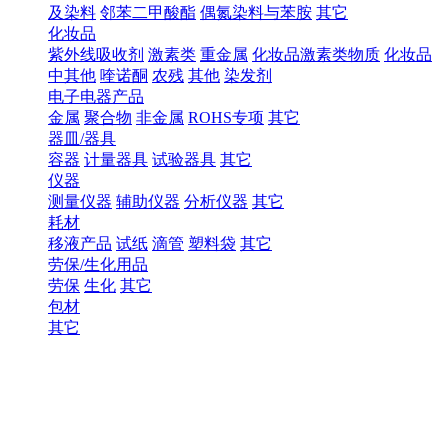
及染料
邻苯二甲酸酯
偶氮染料与苯胺
其它
化妆品
紫外线吸收剂
激素类
重金属
化妆品激素类物质
化妆品
中其他
喹诺酮
农残
其他
染发剂
电子电器产品
金属
聚合物
非金属
ROHS专项
其它
器皿/器具
容器
计量器具
试验器具
其它
仪器
测量仪器
辅助仪器
分析仪器
其它
耗材
移液产品
试纸
滴管
塑料袋
其它
劳保/生化用品
劳保
生化
其它
包材
其它