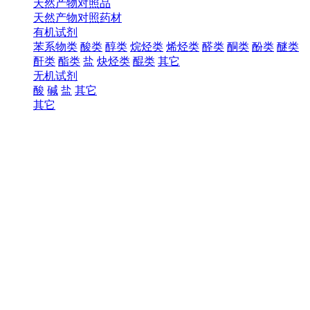
天然产物对照品
天然产物对照药材
有机试剂
苯系物类
酸类
醇类
烷烃类
烯烃类
醛类
酮类
酚类
醚类
酐类
酯类
盐
炔烃类
醌类
其它
无机试剂
酸
碱
盐
其它
其它