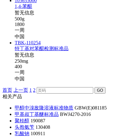
105635000
1,4-苯醌
暂无信息
500g
1800
一周
中国
TBK-110254
特丁基对苯醌检测标准品
暂无信息
250mg
400
一周
中国
首页
上一页
1
2
GO
相关产品
甲醇中溴敌隆溶液标准物质
GBW(E)081185
甲基叔丁基醚标准品
BWJ4270-2016
聚桂醇
190087
头孢氨苄
130408
乳酸钠
100911