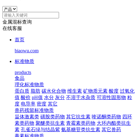
金属混标查询
在线客服
首页
biaowu.com
标准物质
products
食品
理化标准物质
蛋白质
脂肪
碳水化合物
维生素
矿物质元素
酸度
过氧化
值
酸价
pH值
水分
灰分
不溶于水杂质
可溶性固形物
粒
度
电导率
密度
其它
兽药残留标准物质
甾体激素类
磺胺类药物
其它抗生素
喹诺酮类药物
四环
素类药物
聚醚类抗生素
青霉素类药物
大环内酯类抗生
素
孔雀石绿与结晶紫
氨基糖苷类抗生素
其它兽药
毒素标准物质