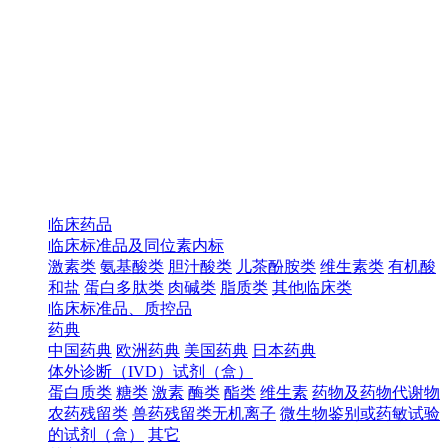
临床药品
临床标准品及同位素内标
激素类
氨基酸类
胆汁酸类
儿茶酚胺类
维生素类
有机酸
和盐
蛋白多肽类
肉碱类
脂质类
其他临床类
临床标准品、质控品
药典
中国药典
欧洲药典
美国药典
日本药典
体外诊断（IVD）试剂（盒）
蛋白质类
糖类
激素
酶类
酯类
维生素
药物及药物代谢物
农药残留类
兽药残留类无机离子
微生物鉴别或药敏试验
的试剂（盒）
其它