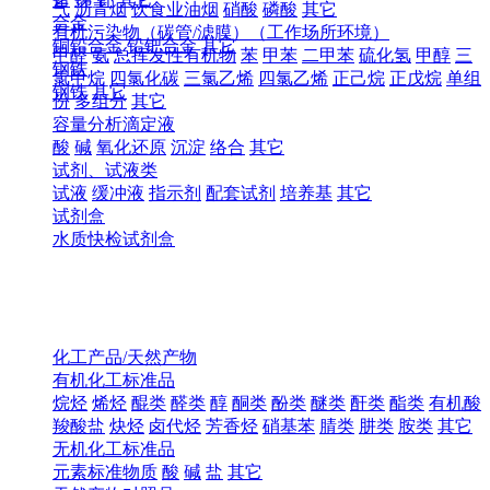
气
沥青烟
饮食业油烟
硝酸
磷酸
其它
合金
有机污染物（碳管/滤膜）（工作场所环境）
铜铅合金
铅钯合金
其它
甲醛
氨
总挥发性有机物
苯
甲苯
二甲苯
硫化氢
甲醇
三
钢铁
氯甲烷
四氯化碳
三氯乙烯
四氯乙烯
正己烷
正戊烷
单组
钢铁
其它
份
多组分
其它
容量分析滴定液
酸
碱
氧化还原
沉淀
络合
其它
试剂、试液类
试液
缓冲液
指示剂
配套试剂
培养基
其它
试剂盒
水质快检试剂盒
化工产品/天然产物
有机化工标准品
烷烃
烯烃
醌类
醛类
醇
酮类
酚类
醚类
酐类
酯类
有机酸
羧酸盐
炔烃
卤代烃
芳香烃
硝基苯
腈类
肼类
胺类
其它
无机化工标准品
元素标准物质
酸
碱
盐
其它