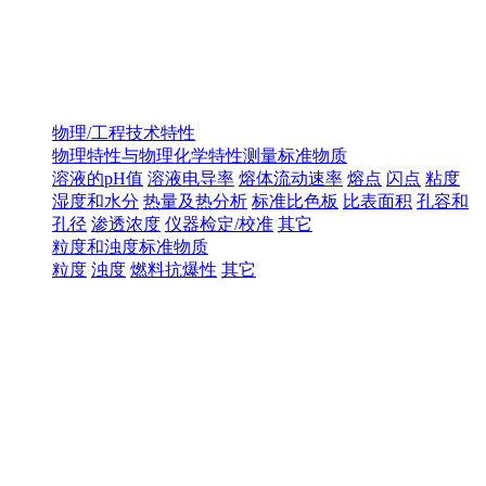
物理/工程技术特性
物理特性与物理化学特性测量标准物质
溶液的pH值
溶液电导率
熔体流动速率
熔点
闪点
粘度
湿度和水分
热量及热分析
标准比色板
比表面积
孔容和
孔径
渗透浓度
仪器检定/校准
其它
粒度和浊度标准物质
粒度
浊度
燃料抗爆性
其它