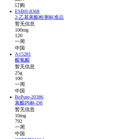
订购
ESBH-8368
2-乙基蒽醌检测标准品
暂无信息
100mg
120
一周
中国
A15281
醌氢醌
暂无信息
25g
100
一周
中国
BePure-20386
蒽醌内标-D8
暂无信息
10mg
792
一周
中国