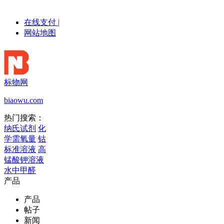
在线支付
|
网站地图
标物网
biaowu.com
热门搜索：
纳氏试剂
化
学需氧量
钴
标准溶液
高
锰酸钾溶液
水中甲醛
产品
产品
帖子
新闻