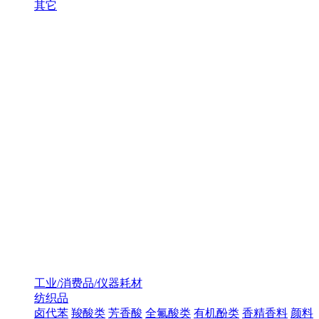
其它
工业/消费品/仪器耗材
纺织品
卤代苯
羧酸类
芳香酸
全氟酸类
有机酚类
香精香料
颜料