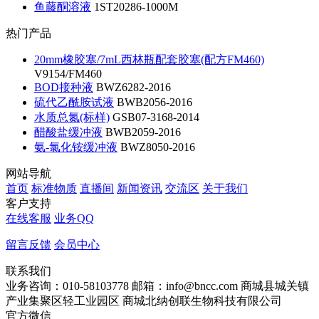
鱼藤酮溶液
1ST20286-1000M
热门产品
20mm橡胶塞/7mL西林瓶配套胶塞(配方FM460)
V9154/FM460
BOD接种液
BWZ6282-2016
硫代乙酰胺试液
BWB2056-2016
水质总氮(标样)
GSB07-3168-2014
醋酸盐缓冲液
BWB2059-2016
氨-氯化铵缓冲液
BWZ8050-2016
网站导航
首页
标准物质
直播间
新闻资讯
交流区
关于我们
客户支持
在线客服
业务QQ
留言反馈
会员中心
联系我们
业务咨询：010-58103778
邮箱：info@bncc.com
商城县城关镇
产业集聚区轻工业园区
商城北纳创联生物科技有限公司
官方微信