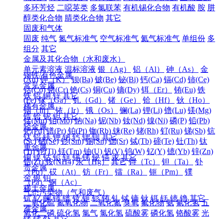
多环芳烃
二噁英类
多氯联苯
有机锡化合物
有机酸
胺
肼
醇类化合物
腈类化合物
其它
固废和气体
固废
纯气
氮气标准气
空气标准气
氦气标准气
单组份
多
组分
其它
金属及其化合物（水和废水）
单元素溶液
混标溶液
银（Ag）
铝（Al）
砷（As）
金
钢铁/有色金属
(Au)
钾（K）
钡(Ba)
铍(Be)
铋(Bi)
钙(Ca)
镉(Cd)
铈(Ce)
常见金属
钴(Co)
铬(Cr)
铯(Cs)
铜(Cu)
镝(Dy)
铒（Er）
铕(Eu)
铁
铁
铝
铜
锌
其它
(Fe)
镓（Ga）
钆（Gd）
锗（Ge）
铪（Hf）
钬（Ho）
稀有金属
铟（In）
铱（Ir）
锇（Os）
镧(La)
锂(Li)
镥(Lu)
镁(Mg)
锆
铪
铌
钽
其它
锰(Mn)
钼(Mo)
钠(Na)
铌(Nb)
钕(Nd)
镍(Ni)
磷(P)
铅(Pb)
轻金属
钯(Pd)
镨(Pr)
铂(Pt)
铷(Rb)
铼(Re)
铑(Rh)
钌(Ru)
锑(Sb)
钪
钛
铝
镁
钾
钠
钙
锶
钡
其它
(Sc)
硒(Se)
钐(Sm)
锡(Sn)
锶(Sr)
铽(Tb)
碲(Te)
钍(Th)
钛
重金属
(Ti)
铊(Tl)
铥(Tm)
铀(U)
钒(V)
钨(W)
钇(Y)
镱(Yb)
锌(Zn)
铜
镍
钴
铅
锌
锡
锑
铋
镉
汞
其它
锆(Zr)
铵(NH4)
汞（Hg）
其它
锝（Tc）
钽（Ta）
钋
贵金属
（Po）
砹（At）
钫（Fr）
镭（Ra）
钷（Pm）
镤
金
银
铂
（Pa）
锕（Ac）
稀土金属
气态污染物（气和废气）
钪
钇
镧
铈
镨
钕
钷
钐
铕
钆
铽
镝
钬
铒
铥
镱
镥
其它
二氧化硫
氮氧化物
二氧化氮
臭氧
氟化物
氨
氰化氢
五
准金属
氧化二磷
硫化氢
氯气
氯化氢
硫酸雾
磷化氢
铬酸雾
光
锗
锑
钋
其它