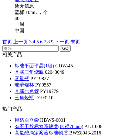
暂无信息
蓝标 10mL ，个
40
一周
中国
首页
上一页
3
4
5
6
7
8
9
下一页
末页
GO
相关产品
标准平面平晶(1级)
CDW-45
具塞三角烧瓶
02043049
容量瓶
PY19827
玻璃烧杯
PY0557
具塞比色管
PY19779
三角烧瓶
D103210
热门产品
铝箔自立袋
HBWS-0001
3#不干胶标签哑银龙(内径76mm)
ALT-006
高氯酸滴定溶液标准物质
BWZ8043-2016