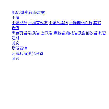
地矿/煤炭石油/建材
土壤
土壤成分
土壤有效态
土壤污染物
土壤理化性质
其它
岩石
黑色页岩
硅质岩
玄武岩
麻粒岩
橄榄岩及含铀砂岩
其它
建材
其它
煤炭石油
河流和海洋沉积物
其它