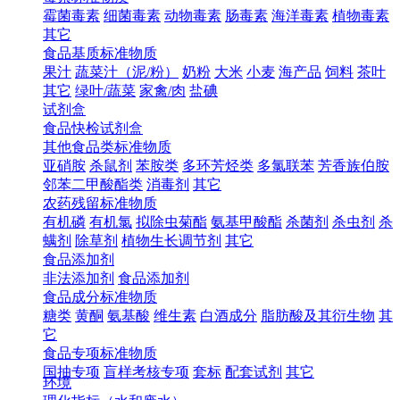
霉菌毒素
细菌毒素
动物毒素
肠毒素
海洋毒素
植物毒素
其它
食品基质标准物质
果汁
蔬菜汁（泥/粉）
奶粉
大米
小麦
海产品
饲料
茶叶
其它
绿叶/蔬菜
家禽/肉
盐碘
试剂盒
食品快检试剂盒
其他食品类标准物质
亚硝胺
杀鼠剂
苯胺类
多环芳烃类
多氯联苯
芳香族伯胺
邻苯二甲酸酯类
消毒剂
其它
农药残留标准物质
有机磷
有机氯
拟除虫菊酯
氨基甲酸酯
杀菌剂
杀虫剂
杀
螨剂
除草剂
植物生长调节剂
其它
食品添加剂
非法添加剂
食品添加剂
食品成分标准物质
糖类
黄酮
氨基酸
维生素
白酒成分
脂肪酸及其衍生物
其
它
食品专项标准物质
国抽专项
盲样考核专项
套标
配套试剂
其它
环境