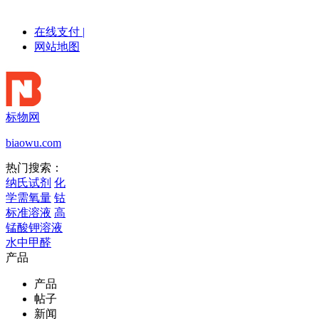
在线支付
|
网站地图
标物网
biaowu.com
热门搜索：
纳氏试剂
化
学需氧量
钴
标准溶液
高
锰酸钾溶液
水中甲醛
产品
产品
帖子
新闻