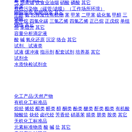
气
沥青烟
饮食业油烟
硝酸
磷酸
其它
合金
有机污染物（碳管/滤膜）（工作场所环境）
铜铅合金
铅钯合金
其它
甲醛
氨
总挥发性有机物
苯
甲苯
二甲苯
硫化氢
甲醇
三
钢铁
氯甲烷
四氯化碳
三氯乙烯
四氯乙烯
正己烷
正戊烷
单组
钢铁
其它
份
多组分
其它
容量分析滴定液
酸
碱
氧化还原
沉淀
络合
其它
试剂、试液类
试液
缓冲液
指示剂
配套试剂
培养基
其它
试剂盒
水质快检试剂盒
化工产品/天然产物
有机化工标准品
烷烃
烯烃
醌类
醛类
醇
酮类
酚类
醚类
酐类
酯类
有机酸
羧酸盐
炔烃
卤代烃
芳香烃
硝基苯
腈类
肼类
胺类
其它
无机化工标准品
元素标准物质
酸
碱
盐
其它