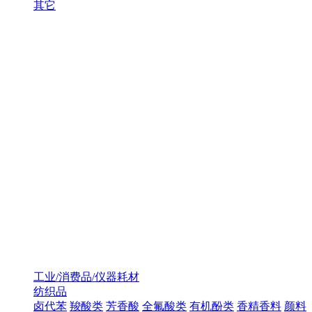
其它
工业/消费品/仪器耗材
纺织品
卤代苯
羧酸类
芳香酸
全氟酸类
有机酚类
香精香料
颜料