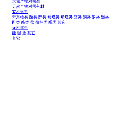
天然产物对照品
天然产物对照药材
有机试剂
苯系物类
酸类
醇类
烷烃类
烯烃类
醛类
酮类
酚类
醚类
酐类
酯类
盐
炔烃类
醌类
其它
无机试剂
酸
碱
盐
其它
其它