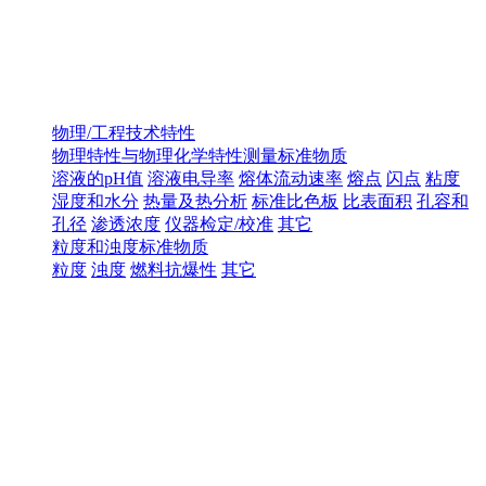
物理/工程技术特性
物理特性与物理化学特性测量标准物质
溶液的pH值
溶液电导率
熔体流动速率
熔点
闪点
粘度
湿度和水分
热量及热分析
标准比色板
比表面积
孔容和
孔径
渗透浓度
仪器检定/校准
其它
粒度和浊度标准物质
粒度
浊度
燃料抗爆性
其它