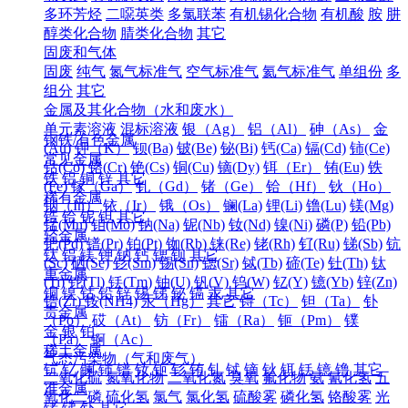
多环芳烃
二噁英类
多氯联苯
有机锡化合物
有机酸
胺
肼
醇类化合物
腈类化合物
其它
固废和气体
固废
纯气
氮气标准气
空气标准气
氦气标准气
单组份
多
组分
其它
金属及其化合物（水和废水）
单元素溶液
混标溶液
银（Ag）
铝（Al）
砷（As）
金
钢铁/有色金属
(Au)
钾（K）
钡(Ba)
铍(Be)
铋(Bi)
钙(Ca)
镉(Cd)
铈(Ce)
常见金属
钴(Co)
铬(Cr)
铯(Cs)
铜(Cu)
镝(Dy)
铒（Er）
铕(Eu)
铁
铁
铝
铜
锌
其它
(Fe)
镓（Ga）
钆（Gd）
锗（Ge）
铪（Hf）
钬（Ho）
稀有金属
铟（In）
铱（Ir）
锇（Os）
镧(La)
锂(Li)
镥(Lu)
镁(Mg)
锆
铪
铌
钽
其它
锰(Mn)
钼(Mo)
钠(Na)
铌(Nb)
钕(Nd)
镍(Ni)
磷(P)
铅(Pb)
轻金属
钯(Pd)
镨(Pr)
铂(Pt)
铷(Rb)
铼(Re)
铑(Rh)
钌(Ru)
锑(Sb)
钪
钛
铝
镁
钾
钠
钙
锶
钡
其它
(Sc)
硒(Se)
钐(Sm)
锡(Sn)
锶(Sr)
铽(Tb)
碲(Te)
钍(Th)
钛
重金属
(Ti)
铊(Tl)
铥(Tm)
铀(U)
钒(V)
钨(W)
钇(Y)
镱(Yb)
锌(Zn)
铜
镍
钴
铅
锌
锡
锑
铋
镉
汞
其它
锆(Zr)
铵(NH4)
汞（Hg）
其它
锝（Tc）
钽（Ta）
钋
贵金属
（Po）
砹（At）
钫（Fr）
镭（Ra）
钷（Pm）
镤
金
银
铂
（Pa）
锕（Ac）
稀土金属
气态污染物（气和废气）
钪
钇
镧
铈
镨
钕
钷
钐
铕
钆
铽
镝
钬
铒
铥
镱
镥
其它
二氧化硫
氮氧化物
二氧化氮
臭氧
氟化物
氨
氰化氢
五
准金属
氧化二磷
硫化氢
氯气
氯化氢
硫酸雾
磷化氢
铬酸雾
光
锗
锑
钋
其它