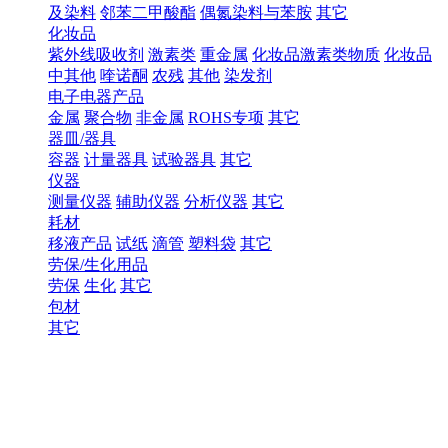
及染料
邻苯二甲酸酯
偶氮染料与苯胺
其它
化妆品
紫外线吸收剂
激素类
重金属
化妆品激素类物质
化妆品
中其他
喹诺酮
农残
其他
染发剂
电子电器产品
金属
聚合物
非金属
ROHS专项
其它
器皿/器具
容器
计量器具
试验器具
其它
仪器
测量仪器
辅助仪器
分析仪器
其它
耗材
移液产品
试纸
滴管
塑料袋
其它
劳保/生化用品
劳保
生化
其它
包材
其它