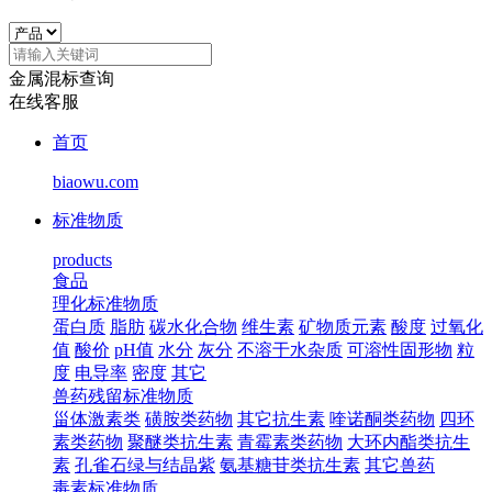
金属混标查询
在线客服
首页
biaowu.com
标准物质
products
食品
理化标准物质
蛋白质
脂肪
碳水化合物
维生素
矿物质元素
酸度
过氧化
值
酸价
pH值
水分
灰分
不溶于水杂质
可溶性固形物
粒
度
电导率
密度
其它
兽药残留标准物质
甾体激素类
磺胺类药物
其它抗生素
喹诺酮类药物
四环
素类药物
聚醚类抗生素
青霉素类药物
大环内酯类抗生
素
孔雀石绿与结晶紫
氨基糖苷类抗生素
其它兽药
毒素标准物质