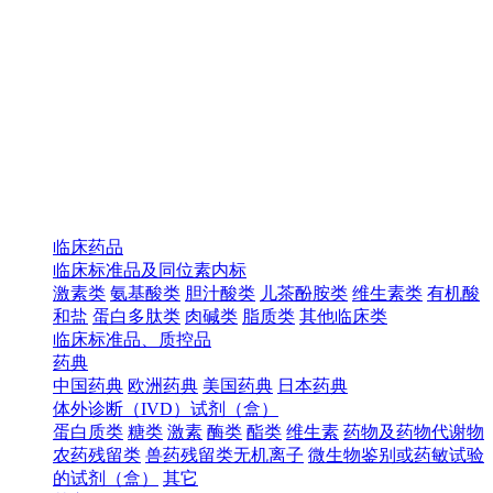
临床药品
临床标准品及同位素内标
激素类
氨基酸类
胆汁酸类
儿茶酚胺类
维生素类
有机酸
和盐
蛋白多肽类
肉碱类
脂质类
其他临床类
临床标准品、质控品
药典
中国药典
欧洲药典
美国药典
日本药典
体外诊断（IVD）试剂（盒）
蛋白质类
糖类
激素
酶类
酯类
维生素
药物及药物代谢物
农药残留类
兽药残留类无机离子
微生物鉴别或药敏试验
的试剂（盒）
其它