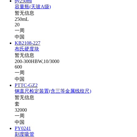
py250ml
容量瓶(天玻A级)
暂无信息
250mL
20
一周
中国
KB2108-227
布氏硬度块
暂无信息
200-300HBW,10/3000
600
一周
中国
PTTC-GZ2
钢直尺检定装置(含三等金属线纹尺)
暂无信息
套
32000
一周
中国
PY0241
刻度吸管