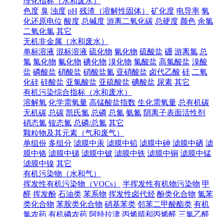
理化指标（水和废水）
色度
臭
浊度
pH
残渣（溶解性固体）
矿化度
电导率
氧
化还原电位
酸度
总碱度
游离二氧化碳
总硬度
颜色
余氯
二氧化氯
其它
无机非金属（水和废水）
单标溶液
混标溶液
硫化物
氰化物
硫酸盐
硼
游离氯
总
氯
氯化物
氟化物
碘化物
溴化物
氯酸盐
高氯酸盐
溴酸
盐
磷酸盐
硝酸盐
硝酸盐氮
亚硝酸盐
卤代乙酸
硅
二氧
化硅
硅酸盐
亚氯酸盐
亚硫酸盐
碘酸盐
尿素
其它
有机污染综合指标（水和废水）
溶解氧
化学需氧量
高锰酸盐指数
生化需氧量
总有机碳
无机碳
总碳
凯氏氮
总磷
总氮
氨氮
阴离子表面活性剂
硝态氮
铵态氮
总磷/总氮
其它
颗粒物及其元素（气和废气）
单组份
多组分
滤膜中汞
滤膜中铅
滤膜中砷
滤膜中硒
滤
膜中铬
滤膜中锑
滤膜中铍
滤膜中铁
滤膜中铜
滤膜中锰
滤膜中镍
其它
有机污染物（水和气）
挥发性有机污染物（VOCs）
半挥发性有机物污染物
甲
醛
挥发酚
石油类
苯系物
挥发性卤代烃
酚类化合物
氯苯
类化合物
苯胺类化合物
硝基苯类
邻苯二甲酸酯类
有机
氯农药
有机磷农药
阿特拉津
丙烯腈和丙烯醛
三氯乙醛