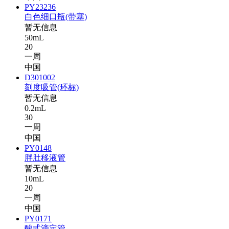
PY23236
白色细口瓶(带塞)
暂无信息
50mL
20
一周
中国
D301002
刻度吸管(环标)
暂无信息
0.2mL
30
一周
中国
PY0148
胖肚移液管
暂无信息
10mL
20
一周
中国
PY0171
酸式滴定管