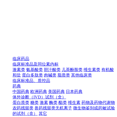
临床药品
临床标准品及同位素内标
激素类
氨基酸类
胆汁酸类
儿茶酚胺类
维生素类
有机酸
和盐
蛋白多肽类
肉碱类
脂质类
其他临床类
临床标准品、质控品
药典
中国药典
欧洲药典
美国药典
日本药典
体外诊断（IVD）试剂（盒）
蛋白质类
糖类
激素
酶类
酯类
维生素
药物及药物代谢物
农药残留类
兽药残留类无机离子
微生物鉴别或药敏试验
的试剂（盒）
其它