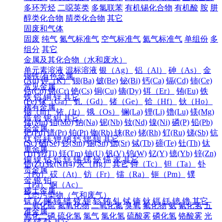
多环芳烃
二噁英类
多氯联苯
有机锡化合物
有机酸
胺
肼
醇类化合物
腈类化合物
其它
固废和气体
固废
纯气
氮气标准气
空气标准气
氦气标准气
单组份
多
组分
其它
金属及其化合物（水和废水）
单元素溶液
混标溶液
银（Ag）
铝（Al）
砷（As）
金
钢铁/有色金属
(Au)
钾（K）
钡(Ba)
铍(Be)
铋(Bi)
钙(Ca)
镉(Cd)
铈(Ce)
常见金属
钴(Co)
铬(Cr)
铯(Cs)
铜(Cu)
镝(Dy)
铒（Er）
铕(Eu)
铁
铁
铝
铜
锌
其它
(Fe)
镓（Ga）
钆（Gd）
锗（Ge）
铪（Hf）
钬（Ho）
稀有金属
铟（In）
铱（Ir）
锇（Os）
镧(La)
锂(Li)
镥(Lu)
镁(Mg)
锆
铪
铌
钽
其它
锰(Mn)
钼(Mo)
钠(Na)
铌(Nb)
钕(Nd)
镍(Ni)
磷(P)
铅(Pb)
轻金属
钯(Pd)
镨(Pr)
铂(Pt)
铷(Rb)
铼(Re)
铑(Rh)
钌(Ru)
锑(Sb)
钪
钛
铝
镁
钾
钠
钙
锶
钡
其它
(Sc)
硒(Se)
钐(Sm)
锡(Sn)
锶(Sr)
铽(Tb)
碲(Te)
钍(Th)
钛
重金属
(Ti)
铊(Tl)
铥(Tm)
铀(U)
钒(V)
钨(W)
钇(Y)
镱(Yb)
锌(Zn)
铜
镍
钴
铅
锌
锡
锑
铋
镉
汞
其它
锆(Zr)
铵(NH4)
汞（Hg）
其它
锝（Tc）
钽（Ta）
钋
贵金属
（Po）
砹（At）
钫（Fr）
镭（Ra）
钷（Pm）
镤
金
银
铂
（Pa）
锕（Ac）
稀土金属
气态污染物（气和废气）
钪
钇
镧
铈
镨
钕
钷
钐
铕
钆
铽
镝
钬
铒
铥
镱
镥
其它
二氧化硫
氮氧化物
二氧化氮
臭氧
氟化物
氨
氰化氢
五
准金属
氧化二磷
硫化氢
氯气
氯化氢
硫酸雾
磷化氢
铬酸雾
光
锗
锑
钋
其它