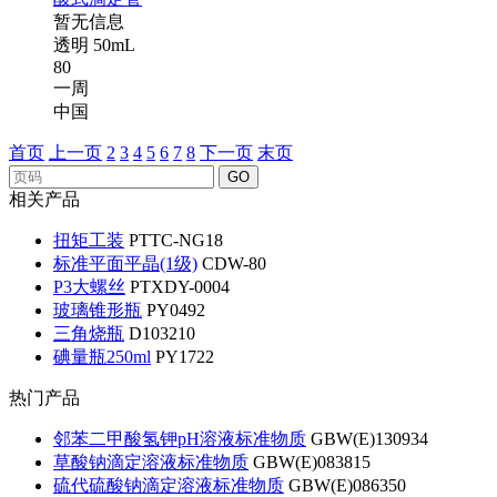
暂无信息
透明 50mL
80
一周
中国
首页
上一页
2
3
4
5
6
7
8
下一页
末页
GO
相关产品
扭矩工装
PTTC-NG18
标准平面平晶(1级)
CDW-80
P3大螺丝
PTXDY-0004
玻璃锥形瓶
PY0492
三角烧瓶
D103210
碘量瓶250ml
PY1722
热门产品
邻苯二甲酸氢钾pH溶液标准物质
GBW(E)130934
草酸钠滴定溶液标准物质
GBW(E)083815
硫代硫酸钠滴定溶液标准物质
GBW(E)086350