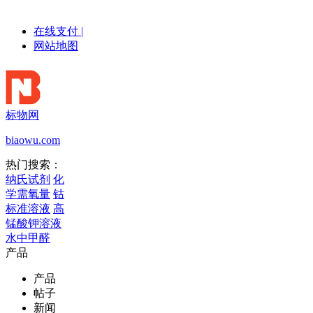
在线支付
|
网站地图
标物网
biaowu.com
热门搜索：
纳氏试剂
化
学需氧量
钴
标准溶液
高
锰酸钾溶液
水中甲醛
产品
产品
帖子
新闻