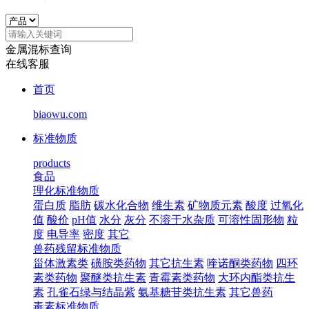
金属混标查询
在线客服
首页
biaowu.com
标准物质
products
食品
理化标准物质
蛋白质
脂肪
碳水化合物
维生素
矿物质元素
酸度
过氧化
值
酸价
pH值
水分
灰分
不溶于水杂质
可溶性固形物
粒
度
电导率
密度
其它
兽药残留标准物质
甾体激素类
磺胺类药物
其它抗生素
喹诺酮类药物
四环
素类药物
聚醚类抗生素
青霉素类药物
大环内酯类抗生
素
孔雀石绿与结晶紫
氨基糖苷类抗生素
其它兽药
毒素标准物质