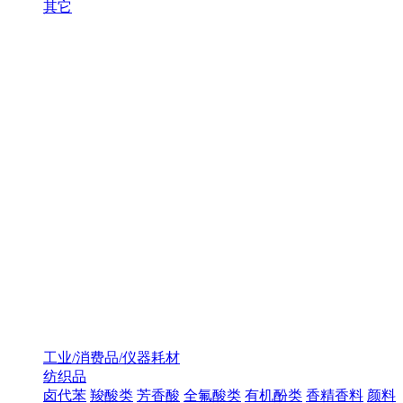
其它
工业/消费品/仪器耗材
纺织品
卤代苯
羧酸类
芳香酸
全氟酸类
有机酚类
香精香料
颜料