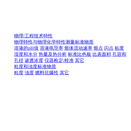
物理/工程技术特性
物理特性与物理化学特性测量标准物质
溶液的pH值
溶液电导率
熔体流动速率
熔点
闪点
粘度
湿度和水分
热量及热分析
标准比色板
比表面积
孔容和
孔径
渗透浓度
仪器检定/校准
其它
粒度和浊度标准物质
粒度
浊度
燃料抗爆性
其它