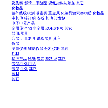
及染料
邻苯二甲酸酯
偶氮染料与苯胺
其它
化妆品
紫外线吸收剂
激素类
重金属
化妆品激素类物质
化妆品
中其他
喹诺酮
农残
其他
染发剂
电子电器产品
金属
聚合物
非金属
ROHS专项
其它
器皿/器具
容器
计量器具
试验器具
其它
仪器
测量仪器
辅助仪器
分析仪器
其它
耗材
移液产品
试纸
滴管
塑料袋
其它
劳保/生化用品
劳保
生化
其它
包材
其它