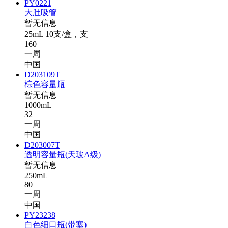
PY0221
大肚吸管
暂无信息
25mL 10支/盒，支
160
一周
中国
D203109T
棕色容量瓶
暂无信息
1000mL
32
一周
中国
D203007T
透明容量瓶(天玻A级)
暂无信息
250mL
80
一周
中国
PY23238
白色细口瓶(带塞)