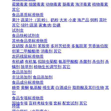
霉菌毒素
细菌毒素
动物毒素
肠毒素
海洋毒素
植物毒素
其它
食品基质标准物质
果汁
蔬菜汁（泥/粉）
奶粉
大米
小麦
海产品
饲料
茶叶
其它
绿叶/蔬菜
家禽/肉
盐碘
试剂盒
食品快检试剂盒
其他食品类标准物质
亚硝胺
杀鼠剂
苯胺类
多环芳烃类
多氯联苯
芳香族伯胺
邻苯二甲酸酯类
消毒剂
其它
农药残留标准物质
有机磷
有机氯
拟除虫菊酯
氨基甲酸酯
杀菌剂
杀虫剂
杀
螨剂
除草剂
植物生长调节剂
其它
食品添加剂
非法添加剂
食品添加剂
食品成分标准物质
糖类
黄酮
氨基酸
维生素
白酒成分
脂肪酸及其衍生物
其
它
食品专项标准物质
国抽专项
盲样考核专项
套标
配套试剂
其它
环境