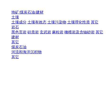
地矿/煤炭石油/建材
土壤
土壤成分
土壤有效态
土壤污染物
土壤理化性质
其它
岩石
黑色页岩
硅质岩
玄武岩
麻粒岩
橄榄岩及含铀砂岩
其它
建材
其它
煤炭石油
河流和海洋沉积物
其它