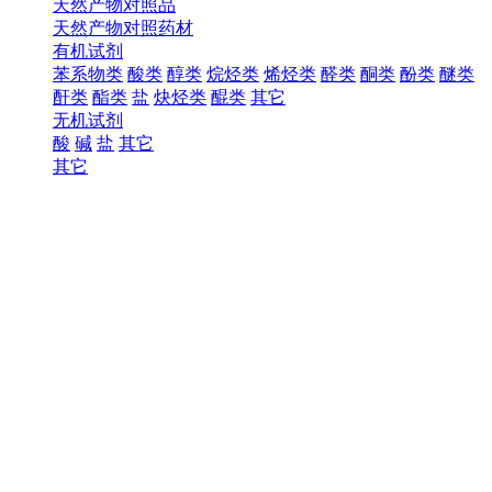
天然产物对照品
天然产物对照药材
有机试剂
苯系物类
酸类
醇类
烷烃类
烯烃类
醛类
酮类
酚类
醚类
酐类
酯类
盐
炔烃类
醌类
其它
无机试剂
酸
碱
盐
其它
其它