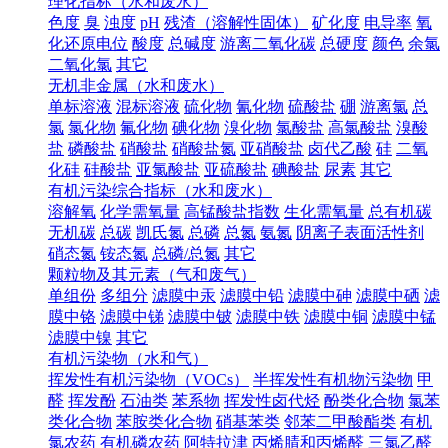
理化指标（水和废水）
色度
臭
浊度
pH
残渣（溶解性固体）
矿化度
电导率
氧
化还原电位
酸度
总碱度
游离二氧化碳
总硬度
颜色
余氯
二氧化氯
其它
无机非金属（水和废水）
单标溶液
混标溶液
硫化物
氰化物
硫酸盐
硼
游离氯
总
氯
氯化物
氟化物
碘化物
溴化物
氯酸盐
高氯酸盐
溴酸
盐
磷酸盐
硝酸盐
硝酸盐氮
亚硝酸盐
卤代乙酸
硅
二氧
化硅
硅酸盐
亚氯酸盐
亚硫酸盐
碘酸盐
尿素
其它
有机污染综合指标（水和废水）
溶解氧
化学需氧量
高锰酸盐指数
生化需氧量
总有机碳
无机碳
总碳
凯氏氮
总磷
总氮
氨氮
阴离子表面活性剂
硝态氮
铵态氮
总磷/总氮
其它
颗粒物及其元素（气和废气）
单组份
多组分
滤膜中汞
滤膜中铅
滤膜中砷
滤膜中硒
滤
膜中铬
滤膜中锑
滤膜中铍
滤膜中铁
滤膜中铜
滤膜中锰
滤膜中镍
其它
有机污染物（水和气）
挥发性有机污染物（VOCs）
半挥发性有机物污染物
甲
醛
挥发酚
石油类
苯系物
挥发性卤代烃
酚类化合物
氯苯
类化合物
苯胺类化合物
硝基苯类
邻苯二甲酸酯类
有机
氯农药
有机磷农药
阿特拉津
丙烯腈和丙烯醛
三氯乙醛