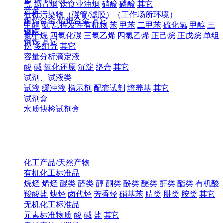
气
沥青烟
饮食业油烟
硝酸
磷酸
其它
合金
有机污染物（碳管/滤膜）（工作场所环境）
铜铅合金
铅钯合金
其它
甲醛
氨
总挥发性有机物
苯
甲苯
二甲苯
硫化氢
甲醇
三
钢铁
氯甲烷
四氯化碳
三氯乙烯
四氯乙烯
正己烷
正戊烷
单组
钢铁
其它
份
多组分
其它
容量分析滴定液
酸
碱
氧化还原
沉淀
络合
其它
试剂、试液类
试液
缓冲液
指示剂
配套试剂
培养基
其它
试剂盒
水质快检试剂盒
化工产品/天然产物
有机化工标准品
烷烃
烯烃
醌类
醛类
醇
酮类
酚类
醚类
酐类
酯类
有机酸
羧酸盐
炔烃
卤代烃
芳香烃
硝基苯
腈类
肼类
胺类
其它
无机化工标准品
元素标准物质
酸
碱
盐
其它