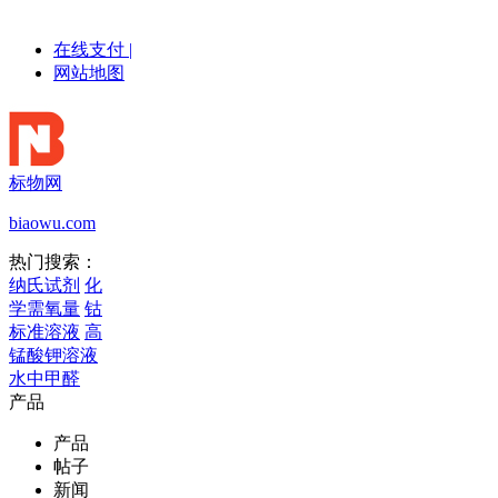
在线支付
|
网站地图
标物网
biaowu.com
热门搜索：
纳氏试剂
化
学需氧量
钴
标准溶液
高
锰酸钾溶液
水中甲醛
产品
产品
帖子
新闻