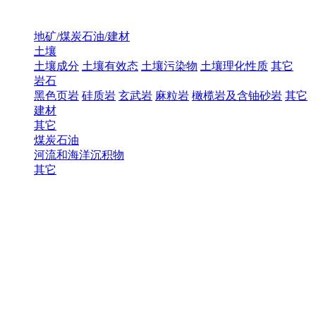
地矿/煤炭石油/建材
土壤
土壤成分
土壤有效态
土壤污染物
土壤理化性质
其它
岩石
黑色页岩
硅质岩
玄武岩
麻粒岩
橄榄岩及含铀砂岩
其它
建材
其它
煤炭石油
河流和海洋沉积物
其它