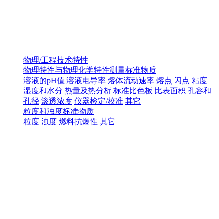
物理/工程技术特性
物理特性与物理化学特性测量标准物质
溶液的pH值
溶液电导率
熔体流动速率
熔点
闪点
粘度
湿度和水分
热量及热分析
标准比色板
比表面积
孔容和
孔径
渗透浓度
仪器检定/校准
其它
粒度和浊度标准物质
粒度
浊度
燃料抗爆性
其它