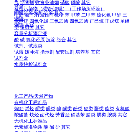
气
沥青烟
饮食业油烟
硝酸
磷酸
其它
合金
有机污染物（碳管/滤膜）（工作场所环境）
铜铅合金
铅钯合金
其它
甲醛
氨
总挥发性有机物
苯
甲苯
二甲苯
硫化氢
甲醇
三
钢铁
氯甲烷
四氯化碳
三氯乙烯
四氯乙烯
正己烷
正戊烷
单组
钢铁
其它
份
多组分
其它
容量分析滴定液
酸
碱
氧化还原
沉淀
络合
其它
试剂、试液类
试液
缓冲液
指示剂
配套试剂
培养基
其它
试剂盒
水质快检试剂盒
化工产品/天然产物
有机化工标准品
烷烃
烯烃
醌类
醛类
醇
酮类
酚类
醚类
酐类
酯类
有机酸
羧酸盐
炔烃
卤代烃
芳香烃
硝基苯
腈类
肼类
胺类
其它
无机化工标准品
元素标准物质
酸
碱
盐
其它