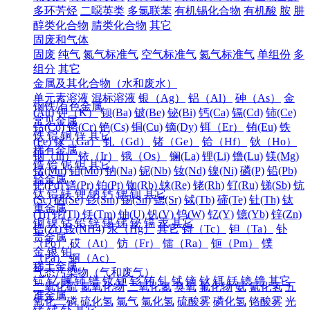
多环芳烃
二噁英类
多氯联苯
有机锡化合物
有机酸
胺
肼
醇类化合物
腈类化合物
其它
固废和气体
固废
纯气
氮气标准气
空气标准气
氦气标准气
单组份
多
组分
其它
金属及其化合物（水和废水）
单元素溶液
混标溶液
银（Ag）
铝（Al）
砷（As）
金
钢铁/有色金属
(Au)
钾（K）
钡(Ba)
铍(Be)
铋(Bi)
钙(Ca)
镉(Cd)
铈(Ce)
常见金属
钴(Co)
铬(Cr)
铯(Cs)
铜(Cu)
镝(Dy)
铒（Er）
铕(Eu)
铁
铁
铝
铜
锌
其它
(Fe)
镓（Ga）
钆（Gd）
锗（Ge）
铪（Hf）
钬（Ho）
稀有金属
铟（In）
铱（Ir）
锇（Os）
镧(La)
锂(Li)
镥(Lu)
镁(Mg)
锆
铪
铌
钽
其它
锰(Mn)
钼(Mo)
钠(Na)
铌(Nb)
钕(Nd)
镍(Ni)
磷(P)
铅(Pb)
轻金属
钯(Pd)
镨(Pr)
铂(Pt)
铷(Rb)
铼(Re)
铑(Rh)
钌(Ru)
锑(Sb)
钪
钛
铝
镁
钾
钠
钙
锶
钡
其它
(Sc)
硒(Se)
钐(Sm)
锡(Sn)
锶(Sr)
铽(Tb)
碲(Te)
钍(Th)
钛
重金属
(Ti)
铊(Tl)
铥(Tm)
铀(U)
钒(V)
钨(W)
钇(Y)
镱(Yb)
锌(Zn)
铜
镍
钴
铅
锌
锡
锑
铋
镉
汞
其它
锆(Zr)
铵(NH4)
汞（Hg）
其它
锝（Tc）
钽（Ta）
钋
贵金属
（Po）
砹（At）
钫（Fr）
镭（Ra）
钷（Pm）
镤
金
银
铂
（Pa）
锕（Ac）
稀土金属
气态污染物（气和废气）
钪
钇
镧
铈
镨
钕
钷
钐
铕
钆
铽
镝
钬
铒
铥
镱
镥
其它
二氧化硫
氮氧化物
二氧化氮
臭氧
氟化物
氨
氰化氢
五
准金属
氧化二磷
硫化氢
氯气
氯化氢
硫酸雾
磷化氢
铬酸雾
光
锗
锑
钋
其它