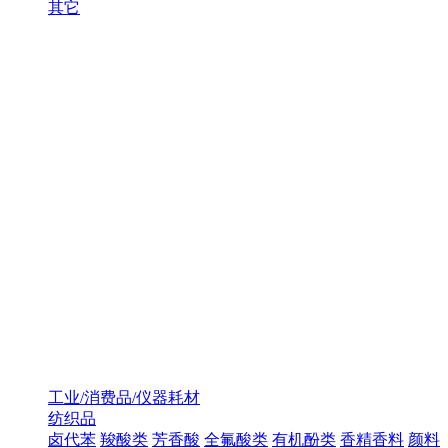
其它
工业/消费品/仪器耗材
纺织品
卤代苯
羧酸类
芳香酸
全氟酸类
有机酚类
香精香料
颜料