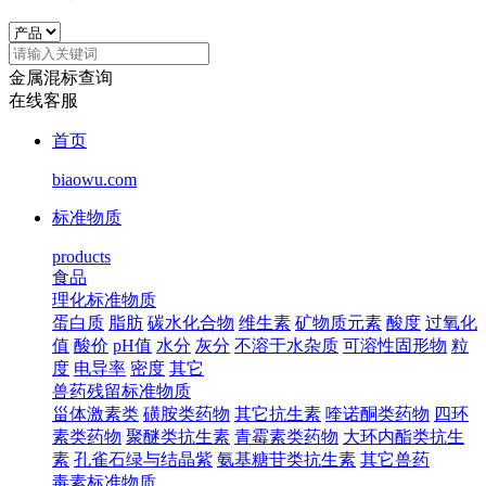
金属混标查询
在线客服
首页
biaowu.com
标准物质
products
食品
理化标准物质
蛋白质
脂肪
碳水化合物
维生素
矿物质元素
酸度
过氧化
值
酸价
pH值
水分
灰分
不溶于水杂质
可溶性固形物
粒
度
电导率
密度
其它
兽药残留标准物质
甾体激素类
磺胺类药物
其它抗生素
喹诺酮类药物
四环
素类药物
聚醚类抗生素
青霉素类药物
大环内酯类抗生
素
孔雀石绿与结晶紫
氨基糖苷类抗生素
其它兽药
毒素标准物质