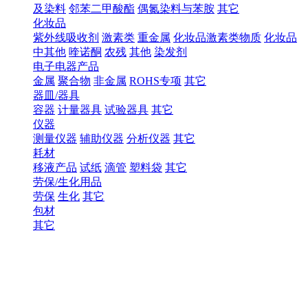
及染料
邻苯二甲酸酯
偶氮染料与苯胺
其它
化妆品
紫外线吸收剂
激素类
重金属
化妆品激素类物质
化妆品
中其他
喹诺酮
农残
其他
染发剂
电子电器产品
金属
聚合物
非金属
ROHS专项
其它
器皿/器具
容器
计量器具
试验器具
其它
仪器
测量仪器
辅助仪器
分析仪器
其它
耗材
移液产品
试纸
滴管
塑料袋
其它
劳保/生化用品
劳保
生化
其它
包材
其它