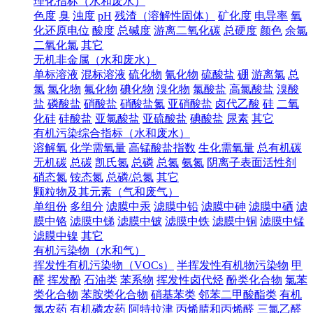
理化指标（水和废水）
色度
臭
浊度
pH
残渣（溶解性固体）
矿化度
电导率
氧
化还原电位
酸度
总碱度
游离二氧化碳
总硬度
颜色
余氯
二氧化氯
其它
无机非金属（水和废水）
单标溶液
混标溶液
硫化物
氰化物
硫酸盐
硼
游离氯
总
氯
氯化物
氟化物
碘化物
溴化物
氯酸盐
高氯酸盐
溴酸
盐
磷酸盐
硝酸盐
硝酸盐氮
亚硝酸盐
卤代乙酸
硅
二氧
化硅
硅酸盐
亚氯酸盐
亚硫酸盐
碘酸盐
尿素
其它
有机污染综合指标（水和废水）
溶解氧
化学需氧量
高锰酸盐指数
生化需氧量
总有机碳
无机碳
总碳
凯氏氮
总磷
总氮
氨氮
阴离子表面活性剂
硝态氮
铵态氮
总磷/总氮
其它
颗粒物及其元素（气和废气）
单组份
多组分
滤膜中汞
滤膜中铅
滤膜中砷
滤膜中硒
滤
膜中铬
滤膜中锑
滤膜中铍
滤膜中铁
滤膜中铜
滤膜中锰
滤膜中镍
其它
有机污染物（水和气）
挥发性有机污染物（VOCs）
半挥发性有机物污染物
甲
醛
挥发酚
石油类
苯系物
挥发性卤代烃
酚类化合物
氯苯
类化合物
苯胺类化合物
硝基苯类
邻苯二甲酸酯类
有机
氯农药
有机磷农药
阿特拉津
丙烯腈和丙烯醛
三氯乙醛