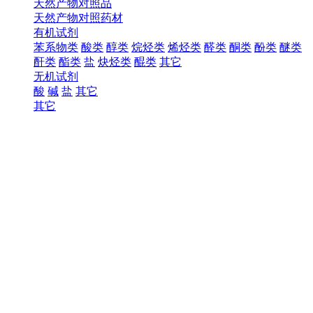
天然产物对照品
天然产物对照药材
有机试剂
苯系物类
酸类
醇类
烷烃类
烯烃类
醛类
酮类
酚类
醚类
酐类
酯类
盐
炔烃类
醌类
其它
无机试剂
酸
碱
盐
其它
其它