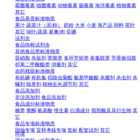
霉菌毒素
细菌毒素
动物毒素
肠毒素
海洋毒素
植物毒素
其它
食品基质标准物质
果汁
蔬菜汁（泥/粉）
奶粉
大米
小麦
海产品
饲料
茶叶
其它
绿叶/蔬菜
家禽/肉
盐碘
试剂盒
食品快检试剂盒
其他食品类标准物质
亚硝胺
杀鼠剂
苯胺类
多环芳烃类
多氯联苯
芳香族伯胺
邻苯二甲酸酯类
消毒剂
其它
农药残留标准物质
有机磷
有机氯
拟除虫菊酯
氨基甲酸酯
杀菌剂
杀虫剂
杀
螨剂
除草剂
植物生长调节剂
其它
食品添加剂
非法添加剂
食品添加剂
食品成分标准物质
糖类
黄酮
氨基酸
维生素
白酒成分
脂肪酸及其衍生物
其
它
食品专项标准物质
国抽专项
盲样考核专项
套标
配套试剂
其它
环境