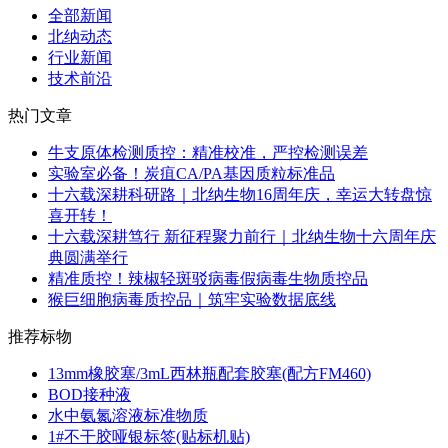
全部新闻
北纳动态
行业新闻
技术前沿
热门文章
牛支原体检测质控：精准校准，严控检测误差
实验室必备！炭疽CA/PA基因质粒标准品
十六载深耕科研路｜北纳生物16周年庆，幸运大转盘惊
喜开转！
十六载深耕笃行 新征程聚力前行｜北纳生物十六周年庆
典圆满举行
精准质控！辣椒轻斑驳病毒假病毒生物质控品
猴巨细胞病毒质控品｜筑牢实验数据底线
推荐标物
13mm橡胶塞/3mL西林瓶配套胶塞(配方FM460)
BOD接种液
水中氨氮溶液标准物质
1#不干胶哑银标签(贴标机贴)