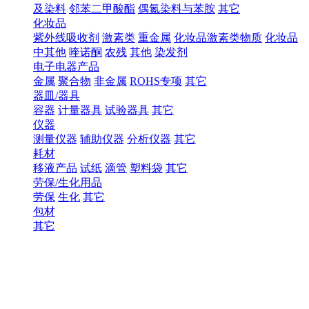
及染料
邻苯二甲酸酯
偶氮染料与苯胺
其它
化妆品
紫外线吸收剂
激素类
重金属
化妆品激素类物质
化妆品
中其他
喹诺酮
农残
其他
染发剂
电子电器产品
金属
聚合物
非金属
ROHS专项
其它
器皿/器具
容器
计量器具
试验器具
其它
仪器
测量仪器
辅助仪器
分析仪器
其它
耗材
移液产品
试纸
滴管
塑料袋
其它
劳保/生化用品
劳保
生化
其它
包材
其它