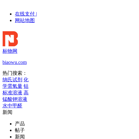
在线支付
|
网站地图
标物网
biaowu.com
热门搜索：
纳氏试剂
化
学需氧量
钴
标准溶液
高
锰酸钾溶液
水中甲醛
新闻
产品
帖子
新闻