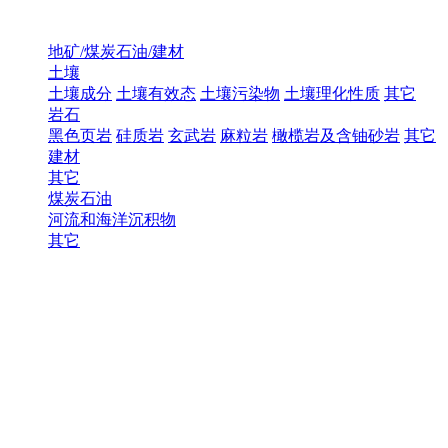
地矿/煤炭石油/建材
土壤
土壤成分
土壤有效态
土壤污染物
土壤理化性质
其它
岩石
黑色页岩
硅质岩
玄武岩
麻粒岩
橄榄岩及含铀砂岩
其它
建材
其它
煤炭石油
河流和海洋沉积物
其它