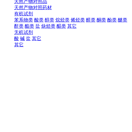
天然产物对照品
天然产物对照药材
有机试剂
苯系物类
酸类
醇类
烷烃类
烯烃类
醛类
酮类
酚类
醚类
酐类
酯类
盐
炔烃类
醌类
其它
无机试剂
酸
碱
盐
其它
其它