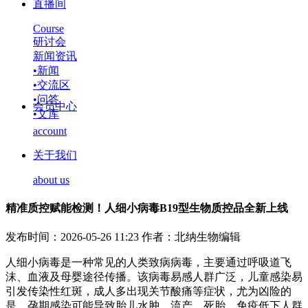
直播间
Course
研讨会
新闻资讯
•
新闻
•
交流区
•
问答
会员中心
•
文库
account
关于我们
about us
精准质控赋能检测！人细小病毒B19型生物质控品全新上线
发布时间：2026-05-26 11:23
作者：北纳生物编辑
人细小病毒是一种常见的人类致病病毒，主要通过呼吸道飞
沫、血液及母婴途径传播。该病毒易感人群广泛，儿童感染易
引发传染性红斑，成人多出现关节酸痛等症状，尤为凶险的
是，孕期感染可能导致胎儿水肿、流产、死胎，免疫低下人群