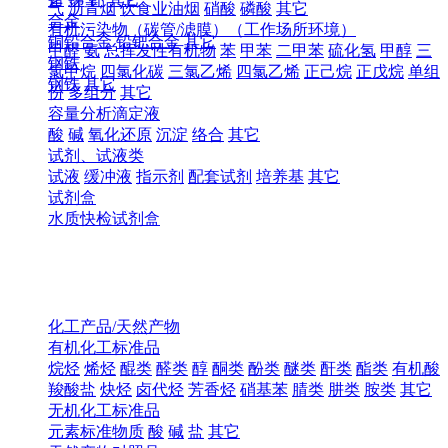
气
沥青烟
饮食业油烟
硝酸
磷酸
其它
合金
有机污染物（碳管/滤膜）（工作场所环境）
铜铅合金
铅钯合金
其它
甲醛
氨
总挥发性有机物
苯
甲苯
二甲苯
硫化氢
甲醇
三
钢铁
氯甲烷
四氯化碳
三氯乙烯
四氯乙烯
正己烷
正戊烷
单组
钢铁
其它
份
多组分
其它
容量分析滴定液
酸
碱
氧化还原
沉淀
络合
其它
试剂、试液类
试液
缓冲液
指示剂
配套试剂
培养基
其它
试剂盒
水质快检试剂盒
化工产品/天然产物
有机化工标准品
烷烃
烯烃
醌类
醛类
醇
酮类
酚类
醚类
酐类
酯类
有机酸
羧酸盐
炔烃
卤代烃
芳香烃
硝基苯
腈类
肼类
胺类
其它
无机化工标准品
元素标准物质
酸
碱
盐
其它