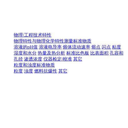
物理/工程技术特性
物理特性与物理化学特性测量标准物质
溶液的pH值
溶液电导率
熔体流动速率
熔点
闪点
粘度
湿度和水分
热量及热分析
标准比色板
比表面积
孔容和
孔径
渗透浓度
仪器检定/校准
其它
粒度和浊度标准物质
粒度
浊度
燃料抗爆性
其它