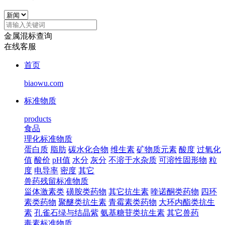
金属混标查询
在线客服
首页
biaowu.com
标准物质
products
食品
理化标准物质
蛋白质
脂肪
碳水化合物
维生素
矿物质元素
酸度
过氧化
值
酸价
pH值
水分
灰分
不溶于水杂质
可溶性固形物
粒
度
电导率
密度
其它
兽药残留标准物质
甾体激素类
磺胺类药物
其它抗生素
喹诺酮类药物
四环
素类药物
聚醚类抗生素
青霉素类药物
大环内酯类抗生
素
孔雀石绿与结晶紫
氨基糖苷类抗生素
其它兽药
毒素标准物质