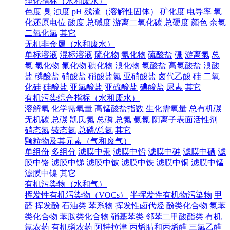
理化指标（水和废水）
色度
臭
浊度
pH
残渣（溶解性固体）
矿化度
电导率
氧
化还原电位
酸度
总碱度
游离二氧化碳
总硬度
颜色
余氯
二氧化氯
其它
无机非金属（水和废水）
单标溶液
混标溶液
硫化物
氰化物
硫酸盐
硼
游离氯
总
氯
氯化物
氟化物
碘化物
溴化物
氯酸盐
高氯酸盐
溴酸
盐
磷酸盐
硝酸盐
硝酸盐氮
亚硝酸盐
卤代乙酸
硅
二氧
化硅
硅酸盐
亚氯酸盐
亚硫酸盐
碘酸盐
尿素
其它
有机污染综合指标（水和废水）
溶解氧
化学需氧量
高锰酸盐指数
生化需氧量
总有机碳
无机碳
总碳
凯氏氮
总磷
总氮
氨氮
阴离子表面活性剂
硝态氮
铵态氮
总磷/总氮
其它
颗粒物及其元素（气和废气）
单组份
多组分
滤膜中汞
滤膜中铅
滤膜中砷
滤膜中硒
滤
膜中铬
滤膜中锑
滤膜中铍
滤膜中铁
滤膜中铜
滤膜中锰
滤膜中镍
其它
有机污染物（水和气）
挥发性有机污染物（VOCs）
半挥发性有机物污染物
甲
醛
挥发酚
石油类
苯系物
挥发性卤代烃
酚类化合物
氯苯
类化合物
苯胺类化合物
硝基苯类
邻苯二甲酸酯类
有机
氯农药
有机磷农药
阿特拉津
丙烯腈和丙烯醛
三氯乙醛