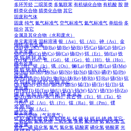
多环芳烃
二噁英类
多氯联苯
有机锡化合物
有机酸
胺
肼
醇类化合物
腈类化合物
其它
固废和气体
固废
纯气
氮气标准气
空气标准气
氦气标准气
单组份
多
组分
其它
金属及其化合物（水和废水）
单元素溶液
混标溶液
银（Ag）
铝（Al）
砷（As）
金
钢铁/有色金属
(Au)
钾（K）
钡(Ba)
铍(Be)
铋(Bi)
钙(Ca)
镉(Cd)
铈(Ce)
常见金属
钴(Co)
铬(Cr)
铯(Cs)
铜(Cu)
镝(Dy)
铒（Er）
铕(Eu)
铁
铁
铝
铜
锌
其它
(Fe)
镓（Ga）
钆（Gd）
锗（Ge）
铪（Hf）
钬（Ho）
稀有金属
铟（In）
铱（Ir）
锇（Os）
镧(La)
锂(Li)
镥(Lu)
镁(Mg)
锆
铪
铌
钽
其它
锰(Mn)
钼(Mo)
钠(Na)
铌(Nb)
钕(Nd)
镍(Ni)
磷(P)
铅(Pb)
轻金属
钯(Pd)
镨(Pr)
铂(Pt)
铷(Rb)
铼(Re)
铑(Rh)
钌(Ru)
锑(Sb)
钪
钛
铝
镁
钾
钠
钙
锶
钡
其它
(Sc)
硒(Se)
钐(Sm)
锡(Sn)
锶(Sr)
铽(Tb)
碲(Te)
钍(Th)
钛
重金属
(Ti)
铊(Tl)
铥(Tm)
铀(U)
钒(V)
钨(W)
钇(Y)
镱(Yb)
锌(Zn)
铜
镍
钴
铅
锌
锡
锑
铋
镉
汞
其它
锆(Zr)
铵(NH4)
汞（Hg）
其它
锝（Tc）
钽（Ta）
钋
贵金属
（Po）
砹（At）
钫（Fr）
镭（Ra）
钷（Pm）
镤
金
银
铂
（Pa）
锕（Ac）
稀土金属
气态污染物（气和废气）
钪
钇
镧
铈
镨
钕
钷
钐
铕
钆
铽
镝
钬
铒
铥
镱
镥
其它
二氧化硫
氮氧化物
二氧化氮
臭氧
氟化物
氨
氰化氢
五
准金属
氧化二磷
硫化氢
氯气
氯化氢
硫酸雾
磷化氢
铬酸雾
光
锗
锑
钋
其它