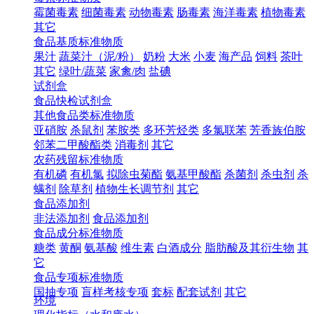
霉菌毒素
细菌毒素
动物毒素
肠毒素
海洋毒素
植物毒素
其它
食品基质标准物质
果汁
蔬菜汁（泥/粉）
奶粉
大米
小麦
海产品
饲料
茶叶
其它
绿叶/蔬菜
家禽/肉
盐碘
试剂盒
食品快检试剂盒
其他食品类标准物质
亚硝胺
杀鼠剂
苯胺类
多环芳烃类
多氯联苯
芳香族伯胺
邻苯二甲酸酯类
消毒剂
其它
农药残留标准物质
有机磷
有机氯
拟除虫菊酯
氨基甲酸酯
杀菌剂
杀虫剂
杀
螨剂
除草剂
植物生长调节剂
其它
食品添加剂
非法添加剂
食品添加剂
食品成分标准物质
糖类
黄酮
氨基酸
维生素
白酒成分
脂肪酸及其衍生物
其
它
食品专项标准物质
国抽专项
盲样考核专项
套标
配套试剂
其它
环境