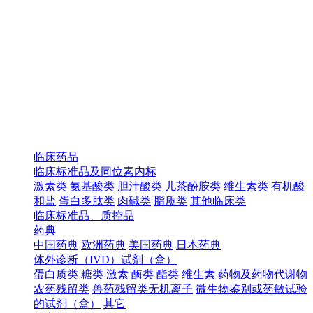
临床药品
临床标准品及同位素内标
激素类
氨基酸类
胆汁酸类
儿茶酚胺类
维生素类
有机酸
和盐
蛋白多肽类
肉碱类
脂质类
其他临床类
临床标准品、质控品
药典
中国药典
欧洲药典
美国药典
日本药典
体外诊断（IVD）试剂（盒）
蛋白质类
糖类
激素
酶类
酯类
维生素
药物及药物代谢物
农药残留类
兽药残留类无机离子
微生物鉴别或药敏试验
的试剂（盒）
其它