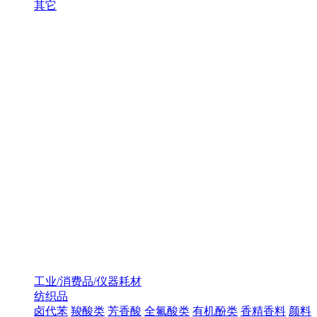
其它
工业/消费品/仪器耗材
纺织品
卤代苯
羧酸类
芳香酸
全氟酸类
有机酚类
香精香料
颜料