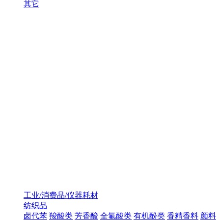
其它
工业/消费品/仪器耗材
纺织品
卤代苯
羧酸类
芳香酸
全氟酸类
有机酚类
香精香料
颜料