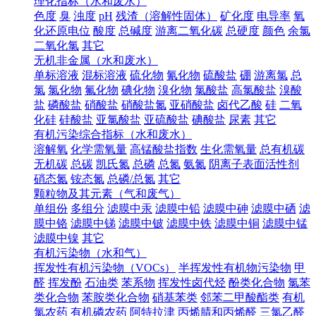
理化指标（水和废水）
色度
臭
浊度
pH
残渣（溶解性固体）
矿化度
电导率
氧
化还原电位
酸度
总碱度
游离二氧化碳
总硬度
颜色
余氯
二氧化氯
其它
无机非金属（水和废水）
单标溶液
混标溶液
硫化物
氰化物
硫酸盐
硼
游离氯
总
氯
氯化物
氟化物
碘化物
溴化物
氯酸盐
高氯酸盐
溴酸
盐
磷酸盐
硝酸盐
硝酸盐氮
亚硝酸盐
卤代乙酸
硅
二氧
化硅
硅酸盐
亚氯酸盐
亚硫酸盐
碘酸盐
尿素
其它
有机污染综合指标（水和废水）
溶解氧
化学需氧量
高锰酸盐指数
生化需氧量
总有机碳
无机碳
总碳
凯氏氮
总磷
总氮
氨氮
阴离子表面活性剂
硝态氮
铵态氮
总磷/总氮
其它
颗粒物及其元素（气和废气）
单组份
多组分
滤膜中汞
滤膜中铅
滤膜中砷
滤膜中硒
滤
膜中铬
滤膜中锑
滤膜中铍
滤膜中铁
滤膜中铜
滤膜中锰
滤膜中镍
其它
有机污染物（水和气）
挥发性有机污染物（VOCs）
半挥发性有机物污染物
甲
醛
挥发酚
石油类
苯系物
挥发性卤代烃
酚类化合物
氯苯
类化合物
苯胺类化合物
硝基苯类
邻苯二甲酸酯类
有机
氯农药
有机磷农药
阿特拉津
丙烯腈和丙烯醛
三氯乙醛