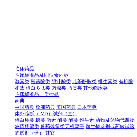
临床药品
临床标准品及同位素内标
激素类
氨基酸类
胆汁酸类
儿茶酚胺类
维生素类
有机酸
和盐
蛋白多肽类
肉碱类
脂质类
其他临床类
临床标准品、质控品
药典
中国药典
欧洲药典
美国药典
日本药典
体外诊断（IVD）试剂（盒）
蛋白质类
糖类
激素
酶类
酯类
维生素
药物及药物代谢物
农药残留类
兽药残留类无机离子
微生物鉴别或药敏试验
的试剂（盒）
其它