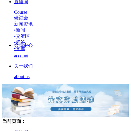
直播间
Course
研讨会
新闻资讯
•
新闻
•
交流区
•
问答
会员中心
•
文库
account
关于我们
about us
当前页面：