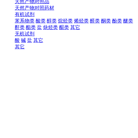
天然产物对照品
天然产物对照药材
有机试剂
苯系物类
酸类
醇类
烷烃类
烯烃类
醛类
酮类
酚类
醚类
酐类
酯类
盐
炔烃类
醌类
其它
无机试剂
酸
碱
盐
其它
其它