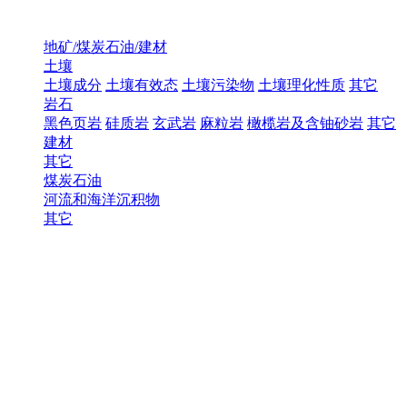
地矿/煤炭石油/建材
土壤
土壤成分
土壤有效态
土壤污染物
土壤理化性质
其它
岩石
黑色页岩
硅质岩
玄武岩
麻粒岩
橄榄岩及含铀砂岩
其它
建材
其它
煤炭石油
河流和海洋沉积物
其它