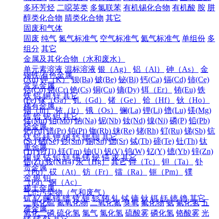
多环芳烃
二噁英类
多氯联苯
有机锡化合物
有机酸
胺
肼
醇类化合物
腈类化合物
其它
固废和气体
固废
纯气
氮气标准气
空气标准气
氦气标准气
单组份
多
组分
其它
金属及其化合物（水和废水）
单元素溶液
混标溶液
银（Ag）
铝（Al）
砷（As）
金
钢铁/有色金属
(Au)
钾（K）
钡(Ba)
铍(Be)
铋(Bi)
钙(Ca)
镉(Cd)
铈(Ce)
常见金属
钴(Co)
铬(Cr)
铯(Cs)
铜(Cu)
镝(Dy)
铒（Er）
铕(Eu)
铁
铁
铝
铜
锌
其它
(Fe)
镓（Ga）
钆（Gd）
锗（Ge）
铪（Hf）
钬（Ho）
稀有金属
铟（In）
铱（Ir）
锇（Os）
镧(La)
锂(Li)
镥(Lu)
镁(Mg)
锆
铪
铌
钽
其它
锰(Mn)
钼(Mo)
钠(Na)
铌(Nb)
钕(Nd)
镍(Ni)
磷(P)
铅(Pb)
轻金属
钯(Pd)
镨(Pr)
铂(Pt)
铷(Rb)
铼(Re)
铑(Rh)
钌(Ru)
锑(Sb)
钪
钛
铝
镁
钾
钠
钙
锶
钡
其它
(Sc)
硒(Se)
钐(Sm)
锡(Sn)
锶(Sr)
铽(Tb)
碲(Te)
钍(Th)
钛
重金属
(Ti)
铊(Tl)
铥(Tm)
铀(U)
钒(V)
钨(W)
钇(Y)
镱(Yb)
锌(Zn)
铜
镍
钴
铅
锌
锡
锑
铋
镉
汞
其它
锆(Zr)
铵(NH4)
汞（Hg）
其它
锝（Tc）
钽（Ta）
钋
贵金属
（Po）
砹（At）
钫（Fr）
镭（Ra）
钷（Pm）
镤
金
银
铂
（Pa）
锕（Ac）
稀土金属
气态污染物（气和废气）
钪
钇
镧
铈
镨
钕
钷
钐
铕
钆
铽
镝
钬
铒
铥
镱
镥
其它
二氧化硫
氮氧化物
二氧化氮
臭氧
氟化物
氨
氰化氢
五
准金属
氧化二磷
硫化氢
氯气
氯化氢
硫酸雾
磷化氢
铬酸雾
光
锗
锑
钋
其它