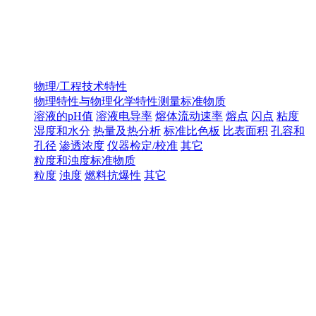
物理/工程技术特性
物理特性与物理化学特性测量标准物质
溶液的pH值
溶液电导率
熔体流动速率
熔点
闪点
粘度
湿度和水分
热量及热分析
标准比色板
比表面积
孔容和
孔径
渗透浓度
仪器检定/校准
其它
粒度和浊度标准物质
粒度
浊度
燃料抗爆性
其它