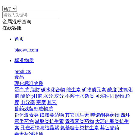
金属混标查询
在线客服
首页
biaowu.com
标准物质
products
食品
理化标准物质
蛋白质
脂肪
碳水化合物
维生素
矿物质元素
酸度
过氧化
值
酸价
pH值
水分
灰分
不溶于水杂质
可溶性固形物
粒
度
电导率
密度
其它
兽药残留标准物质
甾体激素类
磺胺类药物
其它抗生素
喹诺酮类药物
四环
素类药物
聚醚类抗生素
青霉素类药物
大环内酯类抗生
素
孔雀石绿与结晶紫
氨基糖苷类抗生素
其它兽药
毒素标准物质