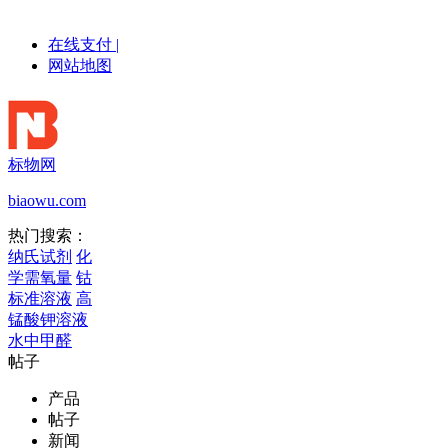
在线支付
|
网站地图
标物网
biaowu.com
热门搜索：
纳氏试剂
化
学需氧量
钴
标准溶液
高
锰酸钾溶液
水中甲醛
帖子
产品
帖子
新闻