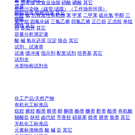
气
沥青烟
饮食业油烟
硝酸
磷酸
其它
合金
有机污染物（碳管/滤膜）（工作场所环境）
铜铅合金
铅钯合金
其它
甲醛
氨
总挥发性有机物
苯
甲苯
二甲苯
硫化氢
甲醇
三
钢铁
氯甲烷
四氯化碳
三氯乙烯
四氯乙烯
正己烷
正戊烷
单组
钢铁
其它
份
多组分
其它
容量分析滴定液
酸
碱
氧化还原
沉淀
络合
其它
试剂、试液类
试液
缓冲液
指示剂
配套试剂
培养基
其它
试剂盒
水质快检试剂盒
化工产品/天然产物
有机化工标准品
烷烃
烯烃
醌类
醛类
醇
酮类
酚类
醚类
酐类
酯类
有机酸
羧酸盐
炔烃
卤代烃
芳香烃
硝基苯
腈类
肼类
胺类
其它
无机化工标准品
元素标准物质
酸
碱
盐
其它