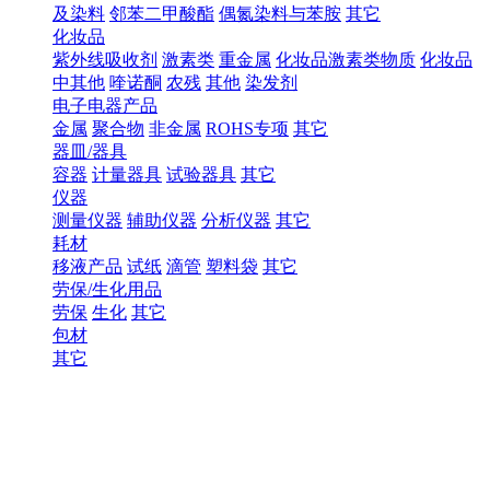
及染料
邻苯二甲酸酯
偶氮染料与苯胺
其它
化妆品
紫外线吸收剂
激素类
重金属
化妆品激素类物质
化妆品
中其他
喹诺酮
农残
其他
染发剂
电子电器产品
金属
聚合物
非金属
ROHS专项
其它
器皿/器具
容器
计量器具
试验器具
其它
仪器
测量仪器
辅助仪器
分析仪器
其它
耗材
移液产品
试纸
滴管
塑料袋
其它
劳保/生化用品
劳保
生化
其它
包材
其它