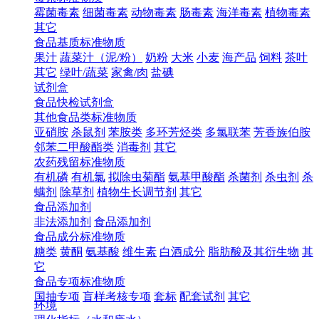
霉菌毒素
细菌毒素
动物毒素
肠毒素
海洋毒素
植物毒素
其它
食品基质标准物质
果汁
蔬菜汁（泥/粉）
奶粉
大米
小麦
海产品
饲料
茶叶
其它
绿叶/蔬菜
家禽/肉
盐碘
试剂盒
食品快检试剂盒
其他食品类标准物质
亚硝胺
杀鼠剂
苯胺类
多环芳烃类
多氯联苯
芳香族伯胺
邻苯二甲酸酯类
消毒剂
其它
农药残留标准物质
有机磷
有机氯
拟除虫菊酯
氨基甲酸酯
杀菌剂
杀虫剂
杀
螨剂
除草剂
植物生长调节剂
其它
食品添加剂
非法添加剂
食品添加剂
食品成分标准物质
糖类
黄酮
氨基酸
维生素
白酒成分
脂肪酸及其衍生物
其
它
食品专项标准物质
国抽专项
盲样考核专项
套标
配套试剂
其它
环境