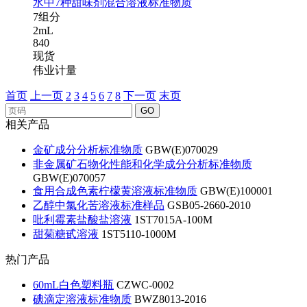
水中7种甜味剂混合溶液标准物质
7组分
2mL
840
现货
伟业计量
首页
上一页
2
3
4
5
6
7
8
下一页
末页
GO
相关产品
金矿成分分析标准物质
GBW(E)070029
非金属矿石物化性能和化学成分分析标准物质
GBW(E)070057
食用合成色素柠檬黄溶液标准物质
GBW(E)100001
乙醇中氯化苦溶液标准样品
GSB05-2660-2010
吡利霉素盐酸盐溶液
1ST7015A-100M
甜菊糖甙溶液
1ST5110-1000M
热门产品
60mL白色塑料瓶
CZWC-0002
碘滴定溶液标准物质
BWZ8013-2016