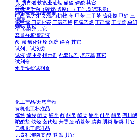
气
沥青烟
饮食业油烟
硝酸
磷酸
其它
合金
有机污染物（碳管/滤膜）（工作场所环境）
铜铅合金
铅钯合金
其它
甲醛
氨
总挥发性有机物
苯
甲苯
二甲苯
硫化氢
甲醇
三
钢铁
氯甲烷
四氯化碳
三氯乙烯
四氯乙烯
正己烷
正戊烷
单组
钢铁
其它
份
多组分
其它
容量分析滴定液
酸
碱
氧化还原
沉淀
络合
其它
试剂、试液类
试液
缓冲液
指示剂
配套试剂
培养基
其它
试剂盒
水质快检试剂盒
化工产品/天然产物
有机化工标准品
烷烃
烯烃
醌类
醛类
醇
酮类
酚类
醚类
酐类
酯类
有机酸
羧酸盐
炔烃
卤代烃
芳香烃
硝基苯
腈类
肼类
胺类
其它
无机化工标准品
元素标准物质
酸
碱
盐
其它