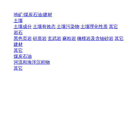
地矿/煤炭石油/建材
土壤
土壤成分
土壤有效态
土壤污染物
土壤理化性质
其它
岩石
黑色页岩
硅质岩
玄武岩
麻粒岩
橄榄岩及含铀砂岩
其它
建材
其它
煤炭石油
河流和海洋沉积物
其它