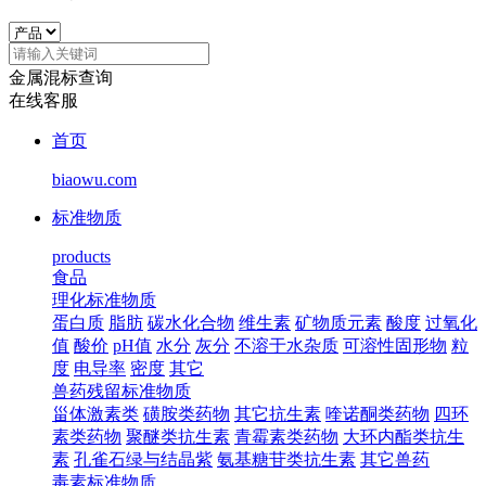
金属混标查询
在线客服
首页
biaowu.com
标准物质
products
食品
理化标准物质
蛋白质
脂肪
碳水化合物
维生素
矿物质元素
酸度
过氧化
值
酸价
pH值
水分
灰分
不溶于水杂质
可溶性固形物
粒
度
电导率
密度
其它
兽药残留标准物质
甾体激素类
磺胺类药物
其它抗生素
喹诺酮类药物
四环
素类药物
聚醚类抗生素
青霉素类药物
大环内酯类抗生
素
孔雀石绿与结晶紫
氨基糖苷类抗生素
其它兽药
毒素标准物质