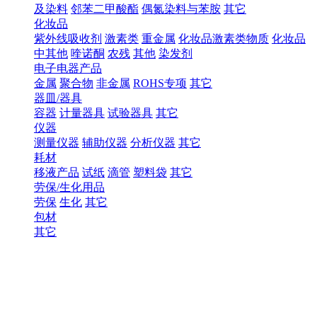
及染料
邻苯二甲酸酯
偶氮染料与苯胺
其它
化妆品
紫外线吸收剂
激素类
重金属
化妆品激素类物质
化妆品
中其他
喹诺酮
农残
其他
染发剂
电子电器产品
金属
聚合物
非金属
ROHS专项
其它
器皿/器具
容器
计量器具
试验器具
其它
仪器
测量仪器
辅助仪器
分析仪器
其它
耗材
移液产品
试纸
滴管
塑料袋
其它
劳保/生化用品
劳保
生化
其它
包材
其它