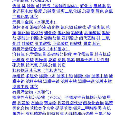
理化指标（水和废水）
色度
臭
浊度
pH
残渣（溶解性固体）
矿化度
电导率
氧
化还原电位
酸度
总碱度
游离二氧化碳
总硬度
颜色
余氯
二氧化氯
其它
无机非金属（水和废水）
单标溶液
混标溶液
硫化物
氰化物
硫酸盐
硼
游离氯
总
氯
氯化物
氟化物
碘化物
溴化物
氯酸盐
高氯酸盐
溴酸
盐
磷酸盐
硝酸盐
硝酸盐氮
亚硝酸盐
卤代乙酸
硅
二氧
化硅
硅酸盐
亚氯酸盐
亚硫酸盐
碘酸盐
尿素
其它
有机污染综合指标（水和废水）
溶解氧
化学需氧量
高锰酸盐指数
生化需氧量
总有机碳
无机碳
总碳
凯氏氮
总磷
总氮
氨氮
阴离子表面活性剂
硝态氮
铵态氮
总磷/总氮
其它
颗粒物及其元素（气和废气）
单组份
多组分
滤膜中汞
滤膜中铅
滤膜中砷
滤膜中硒
滤
膜中铬
滤膜中锑
滤膜中铍
滤膜中铁
滤膜中铜
滤膜中锰
滤膜中镍
其它
有机污染物（水和气）
挥发性有机污染物（VOCs）
半挥发性有机物污染物
甲
醛
挥发酚
石油类
苯系物
挥发性卤代烃
酚类化合物
氯苯
类化合物
苯胺类化合物
硝基苯类
邻苯二甲酸酯类
有机
氯农药
有机磷农药
阿特拉津
丙烯腈和丙烯醛
三氯乙醛