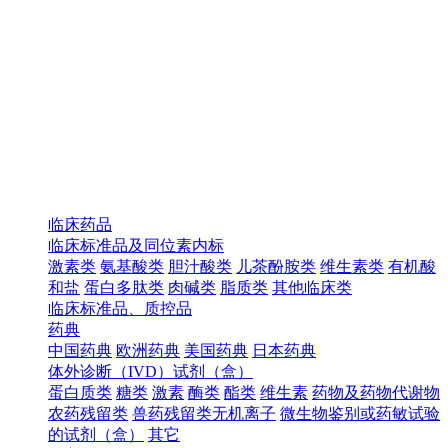
临床药品
临床标准品及同位素内标
激素类
氨基酸类
胆汁酸类
儿茶酚胺类
维生素类
有机酸
和盐
蛋白多肽类
肉碱类
脂质类
其他临床类
临床标准品、质控品
药典
中国药典
欧洲药典
美国药典
日本药典
体外诊断（IVD）试剂（盒）
蛋白质类
糖类
激素
酶类
酯类
维生素
药物及药物代谢物
农药残留类
兽药残留类无机离子
微生物鉴别或药敏试验
的试剂（盒）
其它