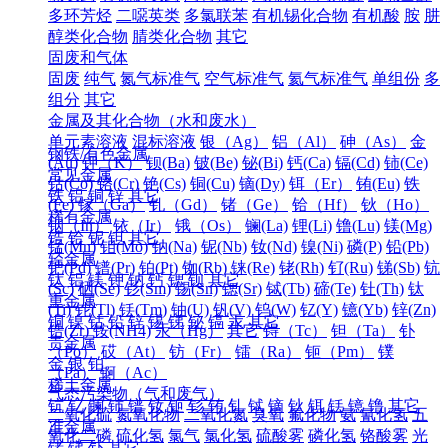
多环芳烃
二噁英类
多氯联苯
有机锡化合物
有机酸
胺
肼
醇类化合物
腈类化合物
其它
固废和气体
固废
纯气
氮气标准气
空气标准气
氦气标准气
单组份
多
组分
其它
金属及其化合物（水和废水）
单元素溶液
混标溶液
银（Ag）
铝（Al）
砷（As）
金
钢铁/有色金属
(Au)
钾（K）
钡(Ba)
铍(Be)
铋(Bi)
钙(Ca)
镉(Cd)
铈(Ce)
常见金属
钴(Co)
铬(Cr)
铯(Cs)
铜(Cu)
镝(Dy)
铒（Er）
铕(Eu)
铁
铁
铝
铜
锌
其它
(Fe)
镓（Ga）
钆（Gd）
锗（Ge）
铪（Hf）
钬（Ho）
稀有金属
铟（In）
铱（Ir）
锇（Os）
镧(La)
锂(Li)
镥(Lu)
镁(Mg)
锆
铪
铌
钽
其它
锰(Mn)
钼(Mo)
钠(Na)
铌(Nb)
钕(Nd)
镍(Ni)
磷(P)
铅(Pb)
轻金属
钯(Pd)
镨(Pr)
铂(Pt)
铷(Rb)
铼(Re)
铑(Rh)
钌(Ru)
锑(Sb)
钪
钛
铝
镁
钾
钠
钙
锶
钡
其它
(Sc)
硒(Se)
钐(Sm)
锡(Sn)
锶(Sr)
铽(Tb)
碲(Te)
钍(Th)
钛
重金属
(Ti)
铊(Tl)
铥(Tm)
铀(U)
钒(V)
钨(W)
钇(Y)
镱(Yb)
锌(Zn)
铜
镍
钴
铅
锌
锡
锑
铋
镉
汞
其它
锆(Zr)
铵(NH4)
汞（Hg）
其它
锝（Tc）
钽（Ta）
钋
贵金属
（Po）
砹（At）
钫（Fr）
镭（Ra）
钷（Pm）
镤
金
银
铂
（Pa）
锕（Ac）
稀土金属
气态污染物（气和废气）
钪
钇
镧
铈
镨
钕
钷
钐
铕
钆
铽
镝
钬
铒
铥
镱
镥
其它
二氧化硫
氮氧化物
二氧化氮
臭氧
氟化物
氨
氰化氢
五
准金属
氧化二磷
硫化氢
氯气
氯化氢
硫酸雾
磷化氢
铬酸雾
光
锗
锑
钋
其它