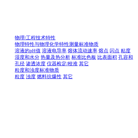
物理/工程技术特性
物理特性与物理化学特性测量标准物质
溶液的pH值
溶液电导率
熔体流动速率
熔点
闪点
粘度
湿度和水分
热量及热分析
标准比色板
比表面积
孔容和
孔径
渗透浓度
仪器检定/校准
其它
粒度和浊度标准物质
粒度
浊度
燃料抗爆性
其它