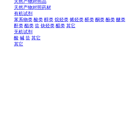
天然产物对照品
天然产物对照药材
有机试剂
苯系物类
酸类
醇类
烷烃类
烯烃类
醛类
酮类
酚类
醚类
酐类
酯类
盐
炔烃类
醌类
其它
无机试剂
酸
碱
盐
其它
其它