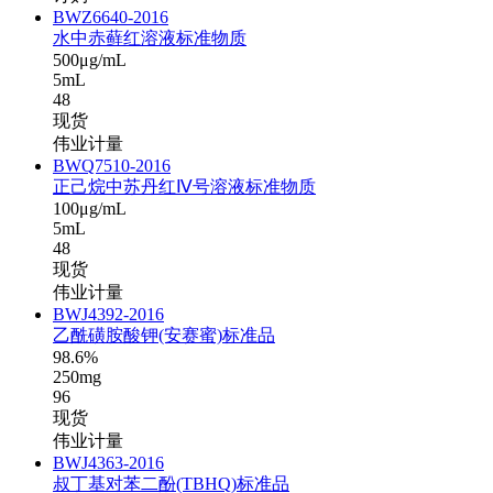
BWZ6640-2016
水中赤藓红溶液标准物质
500μg/mL
5mL
48
现货
伟业计量
BWQ7510-2016
正己烷中苏丹红Ⅳ号溶液标准物质
100μg/mL
5mL
48
现货
伟业计量
BWJ4392-2016
乙酰磺胺酸钾(安赛蜜)标准品
98.6%
250mg
96
现货
伟业计量
BWJ4363-2016
叔丁基对苯二酚(TBHQ)标准品