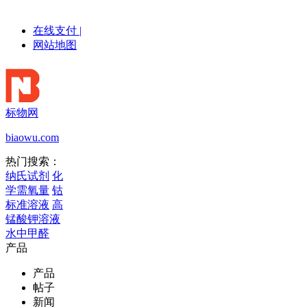
在线支付
|
网站地图
标物网
biaowu.com
热门搜索：
纳氏试剂
化
学需氧量
钴
标准溶液
高
锰酸钾溶液
水中甲醛
产品
产品
帖子
新闻