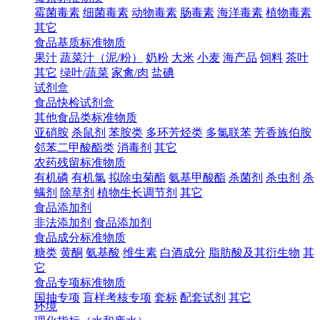
霉菌毒素
细菌毒素
动物毒素
肠毒素
海洋毒素
植物毒素
其它
食品基质标准物质
果汁
蔬菜汁（泥/粉）
奶粉
大米
小麦
海产品
饲料
茶叶
其它
绿叶/蔬菜
家禽/肉
盐碘
试剂盒
食品快检试剂盒
其他食品类标准物质
亚硝胺
杀鼠剂
苯胺类
多环芳烃类
多氯联苯
芳香族伯胺
邻苯二甲酸酯类
消毒剂
其它
农药残留标准物质
有机磷
有机氯
拟除虫菊酯
氨基甲酸酯
杀菌剂
杀虫剂
杀
螨剂
除草剂
植物生长调节剂
其它
食品添加剂
非法添加剂
食品添加剂
食品成分标准物质
糖类
黄酮
氨基酸
维生素
白酒成分
脂肪酸及其衍生物
其
它
食品专项标准物质
国抽专项
盲样考核专项
套标
配套试剂
其它
环境