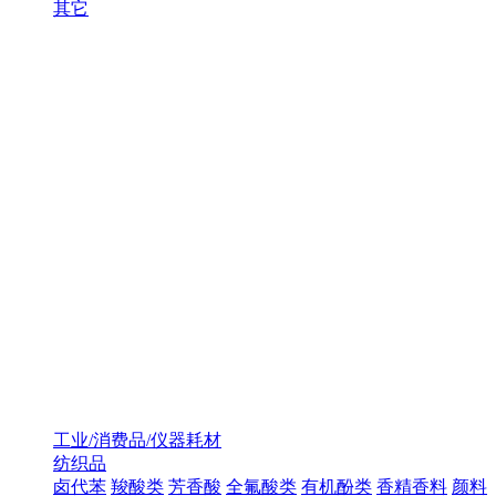
其它
工业/消费品/仪器耗材
纺织品
卤代苯
羧酸类
芳香酸
全氟酸类
有机酚类
香精香料
颜料