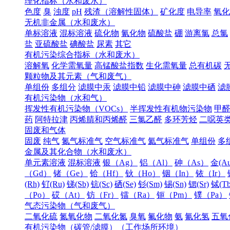
理化指标（水和废水）
色度
臭
浊度
pH
残渣（溶解性固体）
矿化度
电导率
氧化
无机非金属（水和废水）
单标溶液
混标溶液
硫化物
氰化物
硫酸盐
硼
游离氯
总氯
盐
亚硫酸盐
碘酸盐
尿素
其它
有机污染综合指标（水和废水）
溶解氧
化学需氧量
高锰酸盐指数
生化需氧量
总有机碳
颗粒物及其元素（气和废气）
单组份
多组分
滤膜中汞
滤膜中铅
滤膜中砷
滤膜中硒
滤
有机污染物（水和气）
挥发性有机污染物（VOCs）
半挥发性有机物污染物
甲
药
阿特拉津
丙烯腈和丙烯醛
三氯乙醛
多环芳烃
二噁英
固废和气体
固废
纯气
氮气标准气
空气标准气
氦气标准气
单组份
多
金属及其化合物（水和废水）
单元素溶液
混标溶液
银（Ag）
铝（Al）
砷（As）
金(Au
（Gd）
锗（Ge）
铪（Hf）
钬（Ho）
铟（In）
铱（Ir）
(Rh)
钌(Ru)
锑(Sb)
钪(Sc)
硒(Se)
钐(Sm)
锡(Sn)
锶(Sr)
铽(Tb
（Po）
砹（At）
钫（Fr）
镭（Ra）
钷（Pm）
镤（Pa）
气态污染物（气和废气）
二氧化硫
氮氧化物
二氧化氮
臭氧
氟化物
氨
氰化氢
五氧
有机污染物（碳管/滤膜）（工作场所环境）