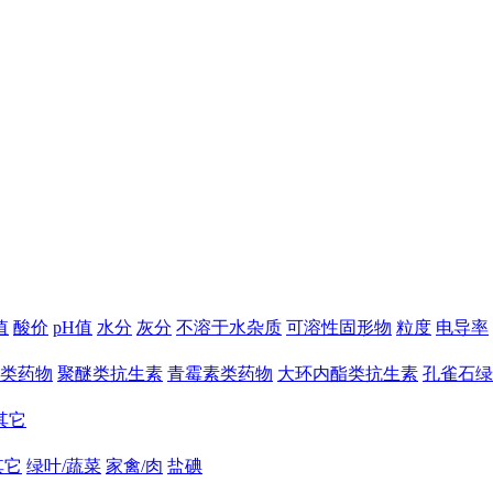
值
酸价
pH值
水分
灰分
不溶于水杂质
可溶性固形物
粒度
电导率
类药物
聚醚类抗生素
青霉素类药物
大环内酯类抗生素
孔雀石绿
其它
其它
绿叶/蔬菜
家禽/肉
盐碘