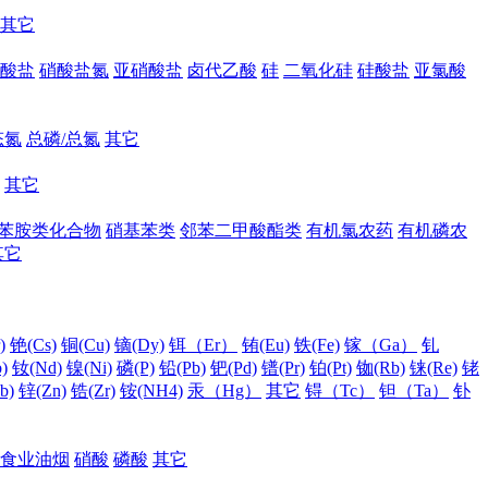
其它
酸盐
硝酸盐氮
亚硝酸盐
卤代乙酸
硅
二氧化硅
硅酸盐
亚氯酸
态氮
总磷/总氮
其它
其它
苯胺类化合物
硝基苯类
邻苯二甲酸酯类
有机氯农药
有机磷农
其它
)
铯(Cs)
铜(Cu)
镝(Dy)
铒（Er）
铕(Eu)
铁(Fe)
镓（Ga）
钆
)
钕(Nd)
镍(Ni)
磷(P)
铅(Pb)
钯(Pd)
镨(Pr)
铂(Pt)
铷(Rb)
铼(Re)
铑
b)
锌(Zn)
锆(Zr)
铵(NH4)
汞（Hg）
其它
锝（Tc）
钽（Ta）
钋
食业油烟
硝酸
磷酸
其它