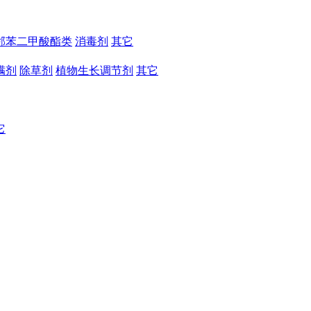
邻苯二甲酸酯类
消毒剂
其它
螨剂
除草剂
植物生长调节剂
其它
它