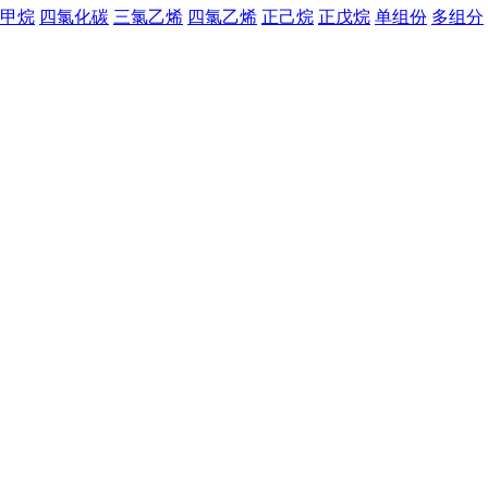
甲烷
四氯化碳
三氯乙烯
四氯乙烯
正己烷
正戊烷
单组份
多组分