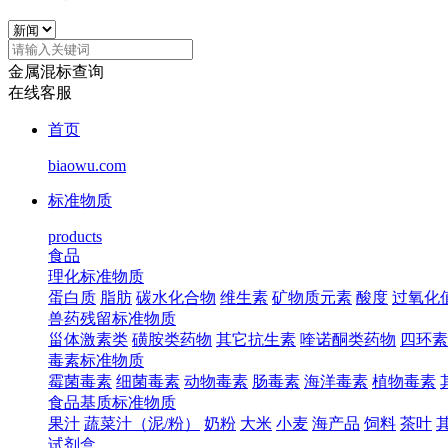
金属混标查询
在线客服
首页
biaowu.com
标准物质
products
食品
理化标准物质
蛋白质
脂肪
碳水化合物
维生素
矿物质元素
酸度
过氧化
兽药残留标准物质
甾体激素类
磺胺类药物
其它抗生素
喹诺酮类药物
四环素
毒素标准物质
霉菌毒素
细菌毒素
动物毒素
肠毒素
海洋毒素
植物毒素
食品基质标准物质
果汁
蔬菜汁（泥/粉）
奶粉
大米
小麦
海产品
饲料
茶叶
试剂盒