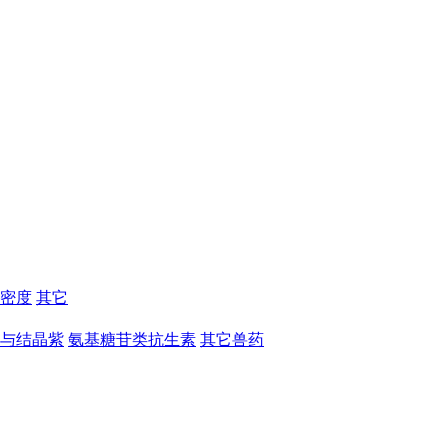
密度
其它
与结晶紫
氨基糖苷类抗生素
其它兽药