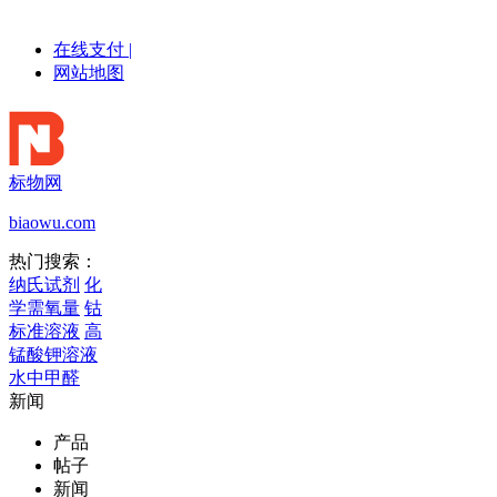
在线支付
|
网站地图
标物网
biaowu.com
热门搜索：
纳氏试剂
化
学需氧量
钴
标准溶液
高
锰酸钾溶液
水中甲醛
新闻
产品
帖子
新闻