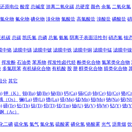
还原电位
酸度
总碱度
游离二氧化碳
总硬度
颜色
余氯
二氧化氯
氯化物
氟化物
碘化物
溴化物
氯酸盐
高氯酸盐
溴酸盐
磷酸盐
硝
无机碳
总碳
凯氏氮
总磷
总氮
氨氮
阴离子表面活性剂
硝态氮
铵
膜中铬
滤膜中锑
滤膜中铍
滤膜中铁
滤膜中铜
滤膜中锰
滤膜中镍
醛
挥发酚
石油类
苯系物
挥发性卤代烃
酚类化合物
氯苯类化合物
类
多氯联苯
有机锡化合物
有机酸
胺
肼
醇类化合物
腈类化合物
组分
其它
)
钾（K）
钡(Ba)
铍(Be)
铋(Bi)
钙(Ca)
镉(Cd)
铈(Ce)
钴(Co)
铬(Cr
锇（Os）
镧(La)
锂(Li)
镥(Lu)
镁(Mg)
锰(Mn)
钼(Mo)
钠(Na)
铌(Nb
)
碲(Te)
钍(Th)
钛(Ti)
铊(Tl)
铥(Tm)
铀(U)
钒(V)
钨(W)
钇(Y)
镱(Y
锕（Ac）
化二磷
硫化氢
氯气
氯化氢
硫酸雾
磷化氢
铬酸雾
光气
沥青烟
饮