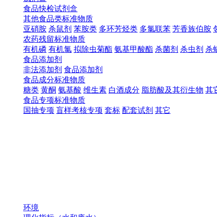
食品快检试剂盒
其他食品类标准物质
亚硝胺
杀鼠剂
苯胺类
多环芳烃类
多氯联苯
芳香族伯胺
农药残留标准物质
有机磷
有机氯
拟除虫菊酯
氨基甲酸酯
杀菌剂
杀虫剂
杀
食品添加剂
非法添加剂
食品添加剂
食品成分标准物质
糖类
黄酮
氨基酸
维生素
白酒成分
脂肪酸及其衍生物
其
食品专项标准物质
国抽专项
盲样考核专项
套标
配套试剂
其它
环境