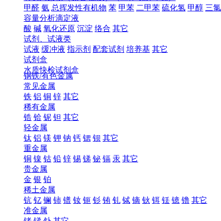
甲醛
氨
总挥发性有机物
苯
甲苯
二甲苯
硫化氢
甲醇
三氯
容量分析滴定液
酸
碱
氧化还原
沉淀
络合
其它
试剂、试液类
试液
缓冲液
指示剂
配套试剂
培养基
其它
试剂盒
水质快检试剂盒
钢铁/有色金属
常见金属
铁
铝
铜
锌
其它
稀有金属
锆
铪
铌
钽
其它
轻金属
钛
铝
镁
钾
钠
钙
锶
钡
其它
重金属
铜
镍
钴
铅
锌
锡
锑
铋
镉
汞
其它
贵金属
金
银
铂
稀土金属
钪
钇
镧
铈
镨
钕
钷
钐
铕
钆
铽
镝
钬
铒
铥
镱
镥
其它
准金属
锗
锑
钋
其它